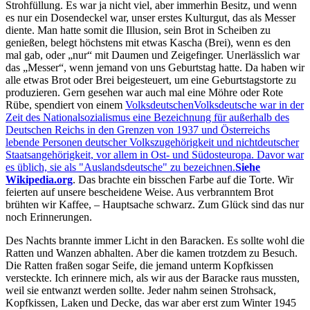
Strohfüllung. Es war ja nicht viel, aber immerhin Besitz, und wenn
es nur ein Dosendeckel war, unser erstes Kulturgut, das als Messer
diente. Man hatte somit die Illusion, sein Brot in Scheiben zu
genießen, belegt höchstens mit etwas Kascha (Brei), wenn es den
mal gab, oder
nur
mit Daumen und Zeigefinger. Unerlässlich war
das
Messer
, wenn jemand von uns Geburtstag hatte. Da haben wir
alle etwas Brot oder Brei beigesteuert, um eine Geburtstagstorte zu
produzieren. Gern gesehen war auch mal eine Möhre oder Rote
Rübe, spendiert von einem
Volksdeutschen
Volksdeutsche war in der
Zeit des Nationalsozialismus eine Bezeichnung für außerhalb des
Deutschen Reichs in den Grenzen von 1937 und Österreichs
lebende Personen deutscher Volkszugehörigkeit und nichtdeutscher
Staatsangehörigkeit, vor allem in Ost- und Südosteuropa. Davor war
es üblich, sie als "Auslandsdeutsche" zu bezeichnen.
Siehe
Wikipedia.org
. Das brachte ein bisschen Farbe auf die Torte. Wir
feierten auf unsere bescheidene Weise. Aus verbranntem Brot
brühten wir Kaffee, ‒ Hauptsache schwarz. Zum Glück sind das nur
noch Erinnerungen.
Des Nachts brannte immer Licht in den Baracken. Es sollte wohl die
Ratten und Wanzen abhalten. Aber die kamen trotzdem zu Besuch.
Die Ratten fraßen sogar Seife, die jemand unterm Kopfkissen
versteckte. Ich erinnere mich, als wir aus der Baracke raus mussten,
weil sie entwanzt werden sollte. Jeder nahm seinen Strohsack,
Kopfkissen, Laken und Decke, das war aber erst zum Winter 1945