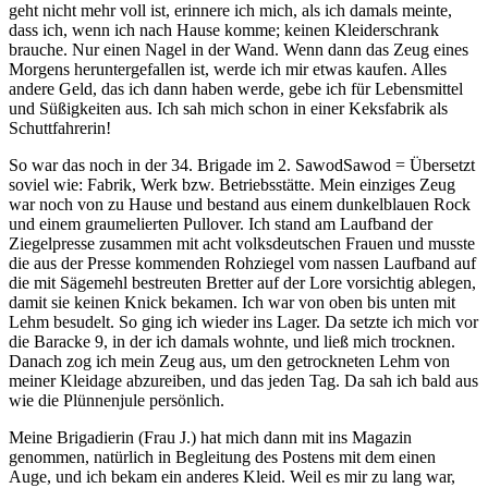
geht nicht mehr voll ist, erinnere ich mich, als ich damals meinte,
dass ich, wenn ich nach Hause komme; keinen Kleiderschrank
brauche. Nur einen Nagel in der Wand. Wenn dann das Zeug eines
Morgens heruntergefallen ist, werde ich mir etwas kaufen. Alles
andere Geld, das ich dann haben werde, gebe ich für Lebensmittel
und Süßigkeiten aus. Ich sah mich schon in einer Keksfabrik als
Schuttfahrerin!
So war das noch in der 34. Brigade im
2. Sawod
Sawod = Übersetzt
soviel wie: Fabrik, Werk bzw. Betriebsstätte
. Mein einziges Zeug
war noch von zu Hause und bestand aus einem dunkelblauen Rock
und einem graumelierten Pullover. Ich stand am Laufband der
Ziegelpresse zusammen mit acht volksdeutschen Frauen und musste
die aus der Presse kommenden Rohziegel vom nassen Laufband auf
die mit Sägemehl bestreuten Bretter auf der Lore vorsichtig ablegen,
damit sie keinen Knick bekamen. Ich war von oben bis unten mit
Lehm besudelt. So ging ich wieder ins Lager. Da setzte ich mich vor
die Baracke 9, in der ich damals wohnte, und ließ mich trocknen.
Danach zog ich mein Zeug aus, um den getrockneten Lehm von
meiner Kleidage abzureiben, und das jeden Tag. Da sah ich bald aus
wie die Plünnenjule persönlich.
Meine Brigadierin (Frau J.) hat mich dann mit ins Magazin
genommen, natürlich in Begleitung des Postens mit dem einen
Auge, und ich bekam ein anderes Kleid. Weil es mir zu lang war,