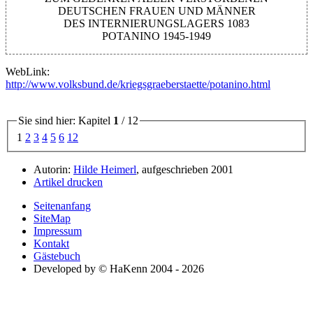
DEUTSCHEN FRAUEN UND MÄNNER
DES INTERNIERUNGSLAGERS 1083
POTANINO 1945-1949
WebLink:
http://www.volksbund.de/kriegsgraeberstaette/potanino.html
Sie sind hier: Kapitel
1
/ 12
1
2
3
4
5
6
12
Autorin:
Hilde Heimerl
, aufgeschrieben 2001
Artikel drucken
Seitenanfang
SiteMap
Impressum
Kontakt
Gästebuch
Developed by © HaKenn 2004 - 2026