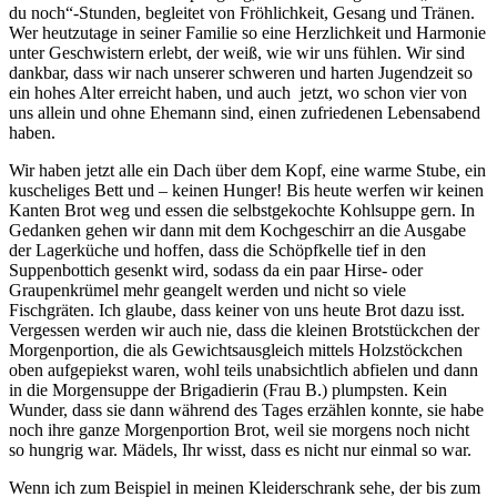
du noch
-Stunden, begleitet von Fröhlichkeit, Gesang und Tränen.
Wer heutzutage in seiner Familie so eine Herzlichkeit und Harmonie
unter Geschwistern erlebt, der weiß, wie wir uns fühlen. Wir sind
dankbar, dass wir nach unserer schweren und harten Jugendzeit so
ein hohes Alter erreicht haben, und auch jetzt, wo schon vier von
uns allein und ohne Ehemann sind, einen zufriedenen Lebensabend
haben.
Wir haben jetzt alle ein Dach über dem Kopf, eine warme Stube, ein
kuscheliges Bett und ‒ keinen Hunger! Bis heute werfen wir keinen
Kanten Brot weg und essen die selbstgekochte Kohlsuppe gern. In
Gedanken gehen wir dann mit dem Kochgeschirr an die Ausgabe
der Lagerküche und hoffen, dass die Schöpfkelle tief in den
Suppenbottich gesenkt wird, sodass da ein paar Hirse- oder
Graupenkrümel mehr geangelt werden und nicht so viele
Fischgräten. Ich glaube, dass keiner von uns heute Brot dazu isst.
Vergessen werden wir auch nie, dass die kleinen Brotstückchen der
Morgenportion, die als Gewichtsausgleich mittels Holzstöckchen
oben aufgepiekst waren, wohl teils unabsichtlich abfielen und dann
in die Morgensuppe der Brigadierin (Frau B.) plumpsten. Kein
Wunder, dass sie dann während des Tages erzählen konnte, sie habe
noch ihre ganze Morgenportion Brot, weil sie morgens noch nicht
so hungrig war. Mädels, Ihr wisst, dass es nicht nur einmal so war.
Wenn ich zum Beispiel in meinen Kleiderschrank sehe, der bis zum