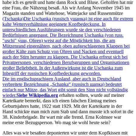
habe ich es geteilt und hatte dann Rock und Bluse. Geholfen hat mir
eine Frau, die Nähzeug besaß. Als wir Anfang November 1945 im
Magazin standen und Wattehose, Wattejacke und Russenmütze
(Tschapka)
Die Uschanka (russisch ушанка) ist eine auch für extrem
kalte Wetterverhältnisse geeignete Kopfbedeckung. In
unterschiedlichen Ausführungen wurde sie den verschiedenen
Bedürfnissen angepasst. Die Bezeichnung Uschanka (von russ.
"uschi" у́ши, Ohren) weist auf die Möglichkeit hin, die am
Mützenrand eingenähten, nach oben aufgeschlagenen Klappen bei
großer Kälte zum Schutz von Ohren und Nacken und eventuell
auch der Stirn herunter zu klappen. Die Uschanka erfreut sich bei
Privatpersonen, verschiedenen Berufsgruppen und Organisationen
großer Beliebtheit. In der Außenwirkung ist die Uschanka zum
Inbegriff der russischen Kopfbedeckung geworden.
Die im englischsprachigen Ausland, aber auch in Deutschland
verbreitete Bezeichnung
Schapka
(russisch шaпкa) bedeutet
einfach nur Mütze, das Wort gibt somit den Sinn nicht vollständig
wieder.
Siehe Wikipedia.org
erhalten sollten, wurde auf meiner
Karteikarte bemerkt, dass ich einen falschen Eintrag meines
Geburtsjahres hatte, 1922 statt 1929. Mit der Karteikarte in der
Hand schickte man mich zum Stab und dann musste ich sofort in die
38. Kinderbrigade. Ihr wart mir alle fremd. Erna Kolmsee war
meine erste Bezugsperson. Wo mag sie wohl heute sein?
Alles was wir besaßen deponierten wir unter dem Kopfkissen mit