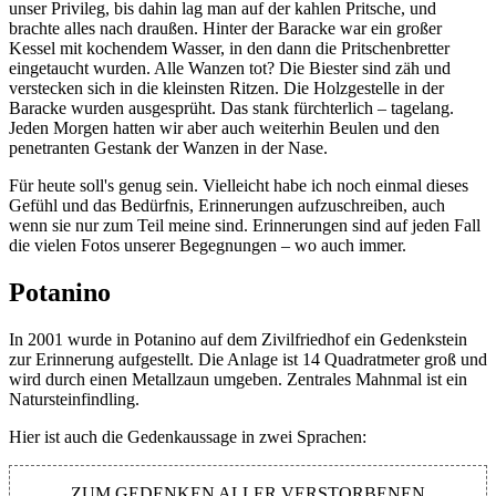
unser Privileg, bis dahin lag man auf der kahlen Pritsche, und
brachte alles nach draußen. Hinter der Baracke war ein großer
Kessel mit kochendem Wasser, in den dann die Pritschenbretter
eingetaucht wurden. Alle Wanzen tot? Die Biester sind zäh und
verstecken sich in die kleinsten Ritzen. Die Holzgestelle in der
Baracke wurden ausgesprüht. Das stank fürchterlich ‒ tagelang.
Jeden Morgen hatten wir aber auch weiterhin Beulen und den
penetranten Gestank der Wanzen in der Nase.
Für heute soll's genug sein. Vielleicht habe ich noch einmal dieses
Gefühl und das Bedürfnis, Erinnerungen aufzuschreiben, auch
wenn sie nur zum Teil meine sind. Erinnerungen sind auf jeden Fall
die vielen Fotos unserer Begegnungen ‒ wo auch immer.
Potanino
In 2001 wurde in Potanino auf dem Zivilfriedhof ein Gedenkstein
zur Erinnerung aufgestellt. Die Anlage ist 14 Quadratmeter groß und
wird durch einen Metallzaun umgeben. Zentrales Mahnmal ist ein
Natursteinfindling.
Hier ist auch die Gedenkaussage in zwei Sprachen:
ZUM GEDENKEN ALLER VERSTORBENEN