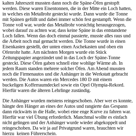
kalten Jahreszeit mussten dann noch die Späne-Öfen gestopft
werden. Diese waren Eisentonnen, die in der Mitte ein Loch hatten,
in welches ein Metallrohr gesteckt wurde. Dann wurde die Tonne
mit Spänen gefüllt und dabei immer schön fest gestampft. Wenn die
Tonne voll war, wurde das Metallrohr vorsichtig herausgezogen,
wobei darauf zu achten war, dass keine Späne in das entstandene
Loch fallen. Wenn das doch einmal passierte, musste alles raus und
die Arbeit noch mal gemacht werden. Die Tonne wurde in einen
Eisenkasten gestellt, der unten einen Aschekasten und oben ein
Ofenrohr hatte. Am nächsten Morgen wurde ein Stück
Zeitungspapier angezündet und in das Loch der Späne-Tonne
gesteckt. Diese Öfen gaben schnell eine wohlige Wärme ab. In
jedem Raum standen mehrere solcher Öfen. Am Abend mussten
noch die Firmenautos und die Anhänger in die Werkstatt gebracht
werden. Die Autos waren ein Mercedes 180 D mit einem
buckeligen Kofferraumdeckel sowie ein Opel Olympia-Rekord.
Hierfür waren die älteren Lehrlinge zuständig.
Die Anhänger wurden meistens reingeschoben. Aber wer es konnte,
hängte den Hänger an eines der Autos und rangierte das Gespann
dann rückwärts in die Halle, wobei eine enge Kurve zu fahren war.
Hierfür war viel Übung erforderlich. Manchmal wollte es einfach
nicht gelingen und der Anhänger wurde wieder abgekoppelt und
reingeschoben. Da wir ja auf Privatgrund waren, brauchten wir
hierzu keinen Führerschein.