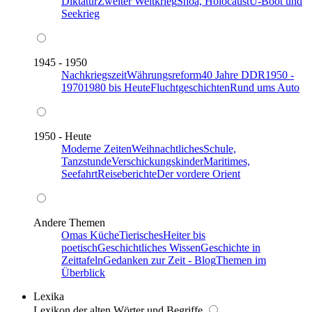
Diktatur
Zweiter Weltkrieg
Shoa, Holocaust
U-Boot und
Seekrieg
1945 - 1950
Nachkriegszeit
Währungsreform
40 Jahre DDR
1950 -
1970
1980 bis Heute
Fluchtgeschichten
Rund ums Auto
1950 - Heute
Moderne Zeiten
Weihnachtliches
Schule,
Tanzstunde
Verschickungskinder
Maritimes,
Seefahrt
Reiseberichte
Der vordere Orient
Andere Themen
Omas Küche
Tierisches
Heiter bis
poetisch
Geschichtliches Wissen
Geschichte in
Zeittafeln
Gedanken zur Zeit - Blog
Themen im
Überblick
Lexika
Lexikon der alten Wörter und Begriffe