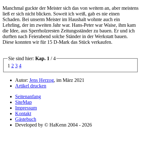
Manchmal guckte der Meister sich das von weitem an, aber meistens
ließ er sich nicht blicken. Soweit ich weiß, gab es nie einen
Schaden. Bei unserm Meister im Haushalt wohnte auch ein
Lehrling, der im zweiten Jahr war. Hans-Peter war Waise, ihm kam
die Idee, aus Sperrholzresten Zeitungsständer zu bauen. Er und ich
durften nach Feierabend solche Ständer in der Werkstatt bauen.
Diese konnten wir für 15 D-Mark das Stück verkaufen.
Sie sind hier:
Kap. 1
/ 4
1
2
3
4
Autor:
Jens Herzog
, im März 2021
Artikel drucken
Seitenanfang
SiteMap
Impressum
Kontakt
Gästebuch
Developed by © HaKenn 2004 - 2026