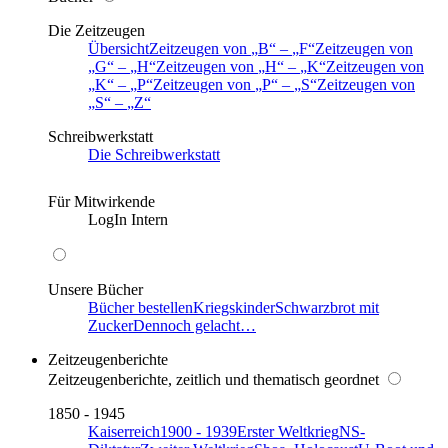
Die Zeitzeugen
Übersicht
Zeitzeugen von
B
–
F
Zeitzeugen von
G
–
H
Zeitzeugen von
H
–
K
Zeitzeugen von
K
–
P
Zeitzeugen von
P
–
S
Zeitzeugen von
S
–
Z
Schreibwerkstatt
Die Schreibwerkstatt
Für Mitwirkende
LogIn Intern
Unsere Bücher
Bücher bestellen
Kriegskinder
Schwarzbrot mit
Zucker
Dennoch gelacht…
Zeitzeugenberichte
Zeitzeugenberichte, zeitlich und thematisch geordnet
1850 - 1945
Kaiserreich
1900 - 1939
Erster Weltkrieg
NS-