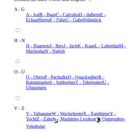
A - G
A - Aal
B - Baas
C - Calculus
D - dalbern
E -
Echauffieren
F - Fähe
G - Gabelfrühstück
H - N
H - Haarnetz
I - Ibex
J - Jach
K - Kaap
L - Laberdan
M -
Machorka
N - Nabob
O - U
O - Obers
P - Pachulke
Q - Quacksalber
R -
Rabattmarke
S - Sabberlatz
T - Tabernakel
U -
Ubiquisten
V - Z
V - Vabanque
W - Wackelpeter
X - Xanthippe
Y -
Yacht
Z - Zabel
️ Maritimes Lexikon
️ Ostpreußen-
Vokabular