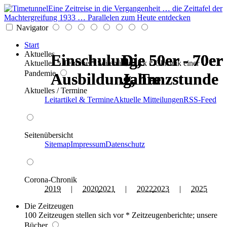
Eine Zeitreise in die Vergangenheit … die Zeittafel der
Machtergreifung 1933 … Parallelen zum Heute entdecken
Navigator
Start
Aktuelles
Einschulung,
Einschulung,
Die 50er - 70er
Die 50er - 70er
Die 50er - 70er
Die 50er - 70er
Aktuelles * Termine * Seitenüberblick * Chronik einer
Pandemie
Ausbildung, Tanzstunde
Ausbildung, Tanzstunde
Jahre
Jahre
Jahre
Jahre
Aktuelles / Termine
Leitartikel & Termine
Aktuelle Mitteilungen
RSS-Feed
Seitenübersicht
Sitemap
Impressum
Datenschutz
Corona-Chronik
2019
|
2020
2021
|
2022
2023
|
2025
Die Zeitzeugen
100 Zeitzeugen stellen sich vor * Zeitzeugenberichte; unsere
Bücher