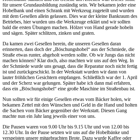
für unsere Grundausbildung zuständig sein. Wir bekamen jeder eine
Hobelbank und einen Schrank mit Werkzeug zugeteilt und wurden
mit dem Gesellen allein gelassen. Dies war der kleine Bankraum des
Betriebes, hier wurden uns die Werkzeuge erklärt und wir sollten
bald die ersten Übungen machen. Hölzer von Hand gerade hobeln
und sägen. Später schlitzen, zinken und graten.
Da kamen zwei Gesellen herein, die unseren Gesellen daran
erinnerten, dass doch der
Böschungshobel
aus der Schmiede, die
Straße etwas runter, abgeholt werden sollte. Ob wir Jungs das nicht
machen können? Klar doch, also machten wir uns auf den Weg. In
der Schmiede wurde uns gesagt, dass die Reparatur noch nicht fertig
ist und zurückgeschickt. In der Werkstatt wurden wir dann von
lauter fröhlichen Gesichtern empfangen. Schließlich war der 1. April
und der Scherz war gelungen. Später habe ich dann mal erfahren,
dass ein
Böschungshobel
eine große Maschine im Straßenbau ist.
Nun sollten wir für einige Gesellen etwas vom Bäcker holen, wir
bekamen Zettel mit den Wünschen und Geld in die Hand und holten
die Sachen vom Bäcker gegenüber der Werkstatt. Diesen Gang
machte nun ein Jahr lang jeweils einer von uns.
Die Pausen waren von 9.00 Uhr bis 9.15 Uhr und von 12.00 bis
12.30 Uhr. In der Pause setzten wir uns auf die Hobelbänke und
verspeisten unsere mitgebrachten Brote. Dazu wurde Kaffee oder