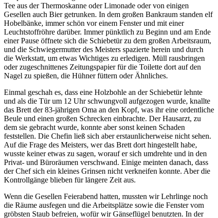
Tee aus der Thermoskanne oder Limonade oder von einigen
Gesellen auch Bier getrunken. In dem großen Bankraum standen elf
Hobelbänke, immer schön vor einem Fenster und mit einer
Leuchtstoffröhre darüber. Immer pünktlich zu Beginn und am Ende
einer Pause öffnete sich die Schiebetür zu dem großen Arbeitsraum,
und die Schwiegermutter des Meisters spazierte herein und durch
die Werkstatt, um etwas Wichtiges zu erledigen. Müll rausbringen
oder zugeschnittenes Zeitungspapier für die Toilette dort auf den
Nagel zu spießen, die Hühner füttern oder Ähnliches.
Einmal geschah es, dass eine Holzbohle an der Schiebetür lehnte
und als die Tür um 12 Uhr schwungvoll aufgezogen wurde, knallte
das Brett der 83-jährigen Oma an den Kopf, was ihr eine ordentliche
Beule und einen großen Schrecken einbrachte. Der Hausarzt, zu
dem sie gebracht wurde, konnte aber sonst keinen Schaden
feststellen. Die Chefin ließ sich aber erstaunlicherweise nicht sehen.
Auf die Frage des Meisters, wer das Brett dort hingestellt habe,
wusste keiner etwas zu sagen, worauf er sich umdrehte und in den
Privat- und Büroräumen verschwand. Einige meinten danach, dass
der Chef sich ein kleines Grinsen nicht verkneifen konnte. Aber die
Kontrollgänge blieben für längere Zeit aus.
Wenn die Gesellen Feierabend hatten, mussten wir Lehrlinge noch
die Räume ausfegen und die Arbeitsplätze sowie die Fenster vom
gröbsten Staub befreien, wofür wir Gänseflügel benutzten. In der