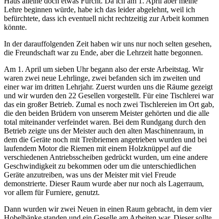
Haus alleine doch etwas Furcht. Da ich am 1. April aber meine
Lehre beginnen würde, habe ich das leider abgelehnt, weil ich
befürchtete, dass ich eventuell nicht rechtzeitig zur Arbeit kommen
könnte.
In der darauffolgenden Zeit haben wir uns nur noch selten gesehen,
die Freundschaft war zu Ende, aber die Lehrzeit hatte begonnen.
Am 1. April um sieben Uhr begann also der erste Arbeitstag. Wir
waren zwei neue Lehrlinge, zwei befanden sich im zweiten und
einer war im dritten Lehrjahr. Zuerst wurden uns die Räume gezeigt
und wir wurden den 22 Gesellen vorgestellt. Für eine Tischlerei war
das ein großer Betrieb. Zumal es noch zwei Tischlereien im Ort gab,
die den beiden Brüdern von unserem Meister gehörten und die alle
total miteinander verfeindet waren. Bei dem Rundgang durch den
Betrieb zeigte uns der Meister auch den alten Maschinenraum, in
dem die Geräte noch mit Treibriemen angetrieben wurden und bei
laufendem Motor die Riemen mit einem Holzknüppel auf die
verschiedenen Antriebsscheiben gedrückt wurden, um eine andere
Geschwindigkeit zu bekommen oder um die unterschiedlichen
Geräte anzutreiben, was uns der Meister mit viel Freude
demonstrierte. Dieser Raum wurde aber nur noch als Lagerraum,
vor allem für Furniere, genutzt.
Dann wurden wir zwei Neuen in einen Raum gebracht, in dem vier
Hobelbänke standen und ein Geselle am Arbeiten war. Dieser sollte