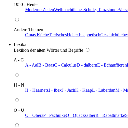
1950 - Heute
Moderne Zeiten
Weihnachtliches
Schule, Tanzstunde
Vers
Andere Themen
Omas Küche
Tierisches
Heiter bis poetisch
Geschichtliche
Lexika
Lexikon der alten Wörter und Begriffe
A - G
A - Aal
B - Baas
C - Calculus
D - dalbern
E - Echauffieren
H - N
H - Haarnetz
I - Ibex
J - Jach
K - Kaap
L - Laberdan
M - M
O - U
O - Obers
P - Pachulke
Q - Quacksalber
R - Rabattmarke
S