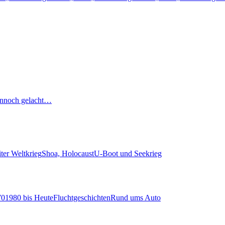
nnoch gelacht…
ter Weltkrieg
Shoa, Holocaust
U-Boot und Seekrieg
70
1980 bis Heute
Fluchtgeschichten
Rund ums Auto