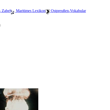
- Zabel
️ Maritimes Lexikon
️ Ostpreußen-Vokabular