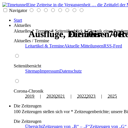
Eine Zeitreise in die Vergangenheit … die Zeittafel d
Navigator
Start
Aktuelles
Aktuelles * Termine * Seitenüberblick * Chronik einer Pandem
Ausflüge, Fernreisen – Re
Ausflüge, Fernreisen – Re
Die 50er - 70er
Die 50er - 70er
Die 50er - 70er
Die 50er - 70er
Aktuelles / Termine
Leitartikel & Termine
Aktuelle Mitteilungen
RSS-Feed
Seitenübersicht
Sitemap
Impressum
Datenschutz
Corona-Chronik
2019
|
2020
2021
|
2022
2023
|
2025
Die Zeitzeugen
100 Zeitzeugen stellen sich vor * Zeitzeugenberichte; unsere B
Die Zeitzeugen
Übersicht
Zeitzeugen von
B
–
F
Zeitzeugen von
G