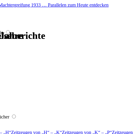
er Machtergreifung 1933 … Parallelen zum Heute entdecken
ie
iseberichte
iseberichte
 Jahre
 Jahre
 Jahre
 Jahre
ücher
–
H
Zeitzeugen von
H
–
K
Zeitzeugen von
K
–
P
Zeitzeugen