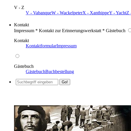
V - Z
V - Vabanque
W - Wackelpeter
X - Xanthippe
Y - Yacht
Z 
Kontakt
Impressum * Kontakt zur Erinnerungswerkstatt * Gästebuch
Kontakt
Kontaktformular
Impressum
Gästebuch
Gästebuch
Buchbestellung