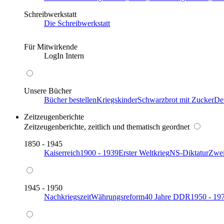
Schreibwerkstatt
Die Schreibwerkstatt
Für Mitwirkende
LogIn Intern
Unsere Bücher
Bücher bestellen
Kriegskinder
Schwarzbrot mit Zucker
De
Zeitzeugenberichte
Zeitzeugenberichte, zeitlich und thematisch geordnet
1850 - 1945
Kaiserreich
1900 - 1939
Erster Weltkrieg
NS-Diktatur
Zwei
1945 - 1950
Nachkriegszeit
Währungsreform
40 Jahre DDR
1950 - 19