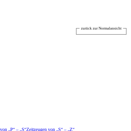
zurück zur Normalansicht
 von
P
–
S
Zeitzeugen von
S
–
Z