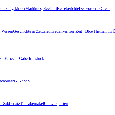
chickungskinder
Maritimes, Seefahrt
Reiseberichte
Der vordere Orient
s Wissen
Geschichte in Zeittafeln
Gedanken zur Zeit - Blog
Themen im Ü
F - Fähe
G - Gabelfrühstück
achorka
N - Nabob
 - Sabberlatz
T - Tabernakel
U - Ubiquisten