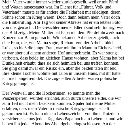
Mein Vater wurde immer wieder zurückgestellt, weil er mit Pferd
und Wagen ausgestattet war. Im Dienst für
Führer, Volk und
Vaterland
musste er für andere die Feldarbeit mit erledigen, deren
Söhne schon im Krieg waren. Doch dann bekam mein Vater doch
die Einberufung. Am Tag vor seiner Abreise hat er ein letztes Foto
von uns gemacht. Die Gesichter meiner Eltern sind sehr traurig, wie
das Bild zeigt. Meine Mutter hat Papa mit dem Pferdefuhrwerk nach
Konzen zur Bahn gebracht. Wir bekamen Arbeiter zugeteilt, auch
eine Frau, die, wie Mama sagte, Richard von der Arbeit abhielt.
Luba, so hieß die junge Frau, war mit ihrem Mann in Eicherscheid,
er war aber auf einem anderen Hof untergebracht. Es war streng
verboten, dass beide im gleichen Hause wohnen, aber Mama hat bei
Dunkelheit erlaubt, dass sie sich heimlich bei uns treffen konnten.
Sie ging damit zwar ein Risiko ein, aber die beiden taten ihr leid.
Ihre kleine Tochter wohnte mit Luba in unserm Haus, mit ihr hatte
ich mich angefreundet. Die zugeteilten Arbeiter waren polnische
Kriegsgefangene.
Der Westwall und die Höckerlinien, so nannte man die
Panzersperren, wurden errichtet, auch durch unsere Felder, die wir
zum Teil nicht mehr beackern konnten. Später hat meine Mutter
erfahren, dass mein Vater in russische Kriegsgefangenschaft
gekommen ist. Es kam nie ein Lebenszeichen von ihm. Trotzdem
versicherte sie uns jeden Tag, dass Papa noch am Leben ist und wir
haben ihn jeden Abend ins Abendgebet eingeschlossen. An der