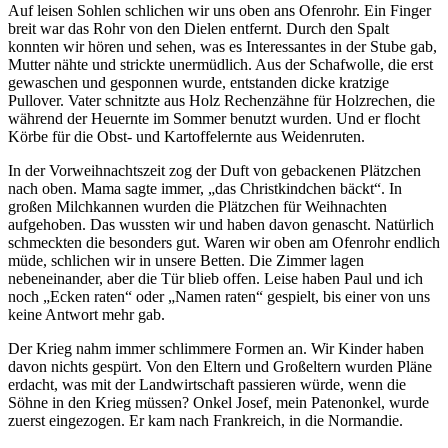
Auf leisen Sohlen schlichen wir uns oben ans Ofenrohr. Ein Finger
breit war das Rohr von den Dielen entfernt. Durch den Spalt
konnten wir hören und sehen, was es Interessantes in der Stube gab,
Mutter nähte und strickte unermüdlich. Aus der Schafwolle, die erst
gewaschen und gesponnen wurde, entstanden dicke kratzige
Pullover. Vater schnitzte aus Holz Rechenzähne für Holzrechen, die
während der Heuernte im Sommer benutzt wurden. Und er flocht
Körbe für die Obst- und Kartoffelernte aus Weidenruten.
In der Vorweihnachtszeit zog der Duft von gebackenen Plätzchen
nach oben. Mama sagte immer,
das Christkindchen bäckt
. In
großen Milchkannen wurden die Plätzchen für Weihnachten
aufgehoben. Das wussten wir und haben davon genascht. Natürlich
schmeckten die besonders gut. Waren wir oben am Ofenrohr endlich
müde, schlichen wir in unsere Betten. Die Zimmer lagen
nebeneinander, aber die Tür blieb offen. Leise haben Paul und ich
noch
Ecken raten
oder
Namen raten
gespielt, bis einer von uns
keine Antwort mehr gab.
Der Krieg nahm immer schlimmere Formen an. Wir Kinder haben
davon nichts gespürt. Von den Eltern und Großeltern wurden Pläne
erdacht, was mit der Landwirtschaft passieren würde, wenn die
Söhne in den Krieg müssen? Onkel Josef, mein Patenonkel, wurde
zuerst eingezogen. Er kam nach Frankreich, in die Normandie.