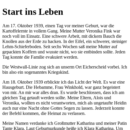
Start ins Leben
Am 17. Oktober 1939, einen Tag vor meiner Geburt, war die
Kartoffelernte in vollem Gang. Meine Mutter Veronika Fink war
noch voll im Einsatz. Eine schwere Arbeit, mit dickem Bauch die
Knollen aus der Erde zu hacken. In der Eifel, ein schwerer, steiniger
Lehm-Schieferboden. Seit sechs Wochen saß meine Mutter auf
gepackten Koffern und wusste nicht, wo sie entbinden sollte. Jeden
Tag konnte die Familie evakuiert werden.
Die Westwall-Linie zog sich an unserm Ort Eicherscheid vorbei. Ich
bin also ein sogenanntes Kriegskind.
Am 18. Oktober 1939 erblickte ich das Licht der Welt. Es war eine
Hausgeburt. Die Hebamme, Frau Winkhold, war ganz begeistert
von mir. An mir war alles dran. Es wurde beschlossen, dass ich am
gleichen Tag getauft werden sollte. Meine Eltern, Alois und
Veronika, wollten es nicht verantworten, mich als ungetaufte Heidin
auch nur eine Nacht ohne Gottes Segen zu lassen. Jederzeit konnte
der Befehl kommen, die Heimat zu verlassen.
Meine Namen verdanke ich Großmutter Katharina und meiner Patin
Tante Klara. Laut Geburtsurkunde heiße ich Klara Katharina. Um