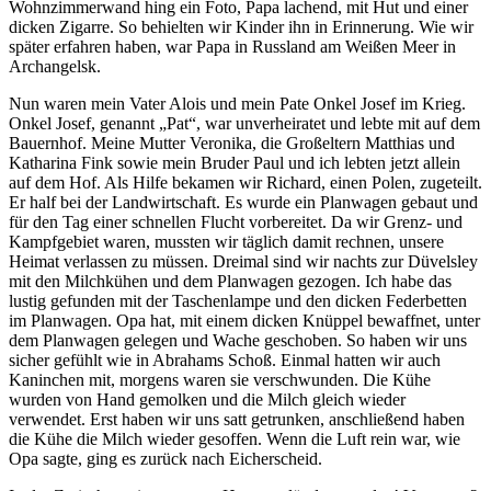
Wohnzimmerwand hing ein Foto, Papa lachend, mit Hut und einer
dicken Zigarre. So behielten wir Kinder ihn in Erinnerung. Wie wir
später erfahren haben, war Papa in Russland am Weißen Meer in
Archangelsk.
Nun waren mein Vater Alois und mein Pate Onkel Josef im Krieg.
Onkel Josef, genannt
Pat
, war unverheiratet und lebte mit auf dem
Bauernhof. Meine Mutter Veronika, die Großeltern Matthias und
Katharina Fink sowie mein Bruder Paul und ich lebten jetzt allein
auf dem Hof. Als Hilfe bekamen wir Richard, einen Polen, zugeteilt.
Er half bei der Landwirtschaft. Es wurde ein Planwagen gebaut und
für den Tag einer schnellen Flucht vorbereitet. Da wir Grenz- und
Kampfgebiet waren, mussten wir täglich damit rechnen, unsere
Heimat verlassen zu müssen. Dreimal sind wir nachts zur Düvelsley
mit den Milchkühen und dem Planwagen gezogen. Ich habe das
lustig gefunden mit der Taschenlampe und den dicken Federbetten
im Planwagen. Opa hat, mit einem dicken Knüppel bewaffnet, unter
dem Planwagen gelegen und Wache geschoben. So haben wir uns
sicher gefühlt wie in Abrahams Schoß. Einmal hatten wir auch
Kaninchen mit, morgens waren sie verschwunden. Die Kühe
wurden von Hand gemolken und die Milch gleich wieder
verwendet. Erst haben wir uns satt getrunken, anschließend haben
die Kühe die Milch wieder gesoffen. Wenn die Luft rein war, wie
Opa sagte, ging es zurück nach Eicherscheid.