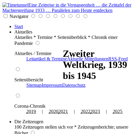
Eine Zeitreise in die Vergangenheit … die Zeittafel der
Machtergreifung 1933 … Parallelen zum Heute entdecken
Navigator
Start
Aktuelles
Aktuelles * Termine * Seitenüberblick * Chronik einer
Pandemie
Zweiter
Aktuelles / Termine
Leitartikel & Termine
Aktuelle Mitteilungen
RSS-Feed
Weltkrieg, 1939
bis 1945
Seitenübersicht
Sitemap
Impressum
Datenschutz
Corona-Chronik
2019
|
2020
2021
|
2022
2023
|
2025
Die Zeitzeugen
100 Zeitzeugen stellen sich vor * Zeitzeugenberichte; unsere
Bücher