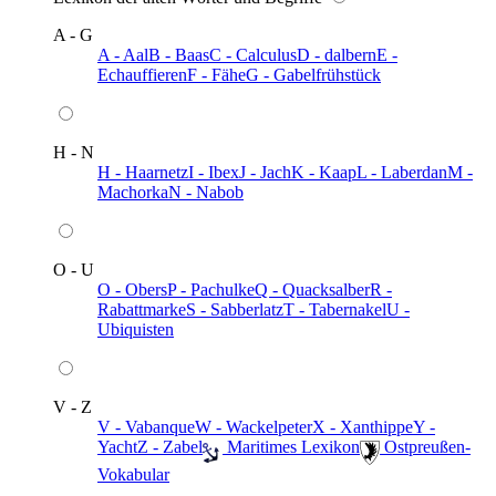
A - G
A - Aal
B - Baas
C - Calculus
D - dalbern
E -
Echauffieren
F - Fähe
G - Gabelfrühstück
H - N
H - Haarnetz
I - Ibex
J - Jach
K - Kaap
L - Laberdan
M -
Machorka
N - Nabob
O - U
O - Obers
P - Pachulke
Q - Quacksalber
R -
Rabattmarke
S - Sabberlatz
T - Tabernakel
U -
Ubiquisten
V - Z
V - Vabanque
W - Wackelpeter
X - Xanthippe
Y -
Yacht
Z - Zabel
️ Maritimes Lexikon
️ Ostpreußen-
Vokabular