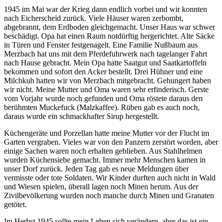
1945 im Mai war der Krieg dann endlich vorbei und wir konnten
nach Eicherscheid zurück. Viele Häuser waren zerbombt,
abgebrannt, dem Erdboden gleichgemacht. Unser Haus war schwer
beschädigt. Opa hat einen Raum notdürftig hergerichtet. Alte Säcke
in Türen und Fenster festgenagelt. Eine Familie Nußbaum aus
Merzbach hat uns mit dem Pferdefuhrwerk nach tagelanger Fahrt
nach Hause gebracht. Mein Opa hatte Saatgut und Saatkartoffeln
bekommen und sofort den Acker bestellt. Drei Hühner und eine
Milchkuh hatten wir von Merzbach mitgebracht. Gehungert haben
wir nicht. Meine Mutter und Oma waren sehr erfinderisch. Gerste
vom Vorjahr wurde noch gefunden und Oma röstete daraus den
berühmten Muckefuck (Malzkaffee). Rüben gab es auch noch,
daraus wurde ein schmackhafter Sirup hergestellt.
Küchengeräte und Porzellan hatte meine Mutter vor der Flucht im
Garten vergraben. Vieles war von den Panzern zerstört worden, aber
einige Sachen waren noch erhalten geblieben. Aus Stahlhelmen
wurden Küchensiebe gemacht. Immer mehr Menschen kamen in
unser Dorf zurück. Jeden Tag gab es neue Meldungen über
vermisste oder tote Soldaten. Wir Kinder durften auch nicht in Wald
und Wiesen spielen, überall lagen noch Minen herum. Aus der
Zivilbevölkerung wurden noch manche durch Minen und Granaten
getötet.
Im Herbst 1945 sollte mein Leben sich verändern, aber das ist ein