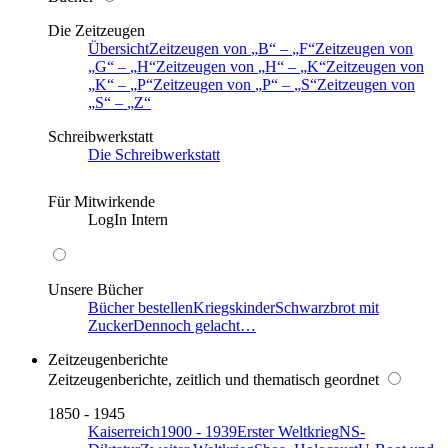
Die Zeitzeugen
Übersicht
Zeitzeugen von
B
–
F
Zeitzeugen von
G
–
H
Zeitzeugen von
H
–
K
Zeitzeugen von
K
–
P
Zeitzeugen von
P
–
S
Zeitzeugen von
S
–
Z
Schreibwerkstatt
Die Schreibwerkstatt
Für Mitwirkende
LogIn Intern
Unsere Bücher
Bücher bestellen
Kriegskinder
Schwarzbrot mit
Zucker
Dennoch gelacht…
Zeitzeugenberichte
Zeitzeugenberichte, zeitlich und thematisch geordnet
1850 - 1945
Kaiserreich
1900 - 1939
Erster Weltkrieg
NS-