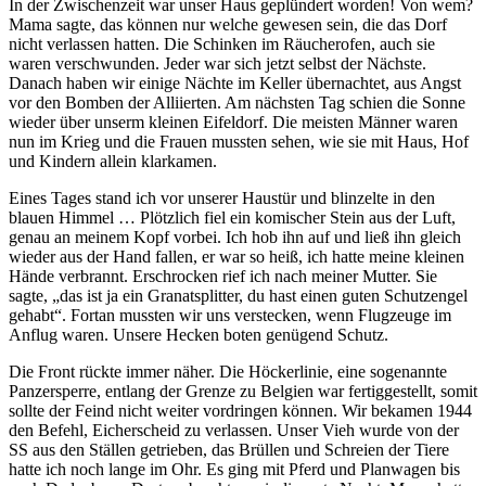
In der Zwischenzeit war unser Haus geplündert worden! Von wem?
Mama sagte, das können nur welche gewesen sein, die das Dorf
nicht verlassen hatten. Die Schinken im Räucherofen, auch sie
waren verschwunden. Jeder war sich jetzt selbst der Nächste.
Danach haben wir einige Nächte im Keller übernachtet, aus Angst
vor den Bomben der Alliierten. Am nächsten Tag schien die Sonne
wieder über unserm kleinen Eifeldorf. Die meisten Männer waren
nun im Krieg und die Frauen mussten sehen, wie sie mit Haus, Hof
und Kindern allein klarkamen.
Eines Tages stand ich vor unserer Haustür und blinzelte in den
blauen Himmel … Plötzlich fiel ein komischer Stein aus der Luft,
genau an meinem Kopf vorbei. Ich hob ihn auf und ließ ihn gleich
wieder aus der Hand fallen, er war so heiß, ich hatte meine kleinen
Hände verbrannt. Erschrocken rief ich nach meiner Mutter. Sie
sagte,
das ist ja ein Granatsplitter, du hast einen guten Schutzengel
gehabt
. Fortan mussten wir uns verstecken, wenn Flugzeuge im
Anflug waren. Unsere Hecken boten genügend Schutz.
Die Front rückte immer näher. Die Höckerlinie, eine sogenannte
Panzersperre, entlang der Grenze zu Belgien war fertiggestellt, somit
sollte der Feind nicht weiter vordringen können. Wir bekamen 1944
den Befehl, Eicherscheid zu verlassen. Unser Vieh wurde von der
SS aus den Ställen getrieben, das Brüllen und Schreien der Tiere
hatte ich noch lange im Ohr. Es ging mit Pferd und Planwagen bis