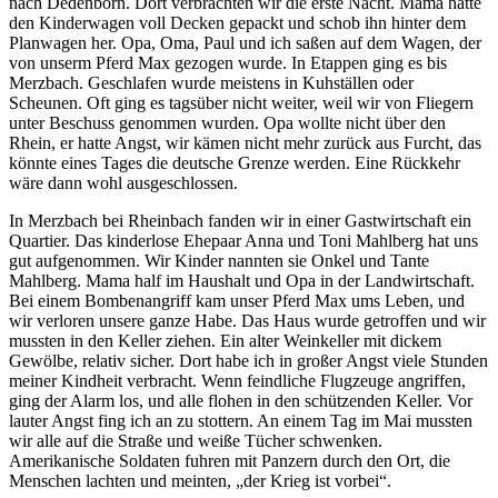
nach Dedenborn. Dort verbrachten wir die erste Nacht. Mama hatte
den Kinderwagen voll Decken gepackt und schob ihn hinter dem
Planwagen her. Opa, Oma, Paul und ich saßen auf dem Wagen, der
von unserm Pferd Max gezogen wurde. In Etappen ging es bis
Merzbach. Geschlafen wurde meistens in Kuhställen oder
Scheunen. Oft ging es tagsüber nicht weiter, weil wir von Fliegern
unter Beschuss genommen wurden. Opa wollte nicht über den
Rhein, er hatte Angst, wir kämen nicht mehr zurück aus Furcht, das
könnte eines Tages die deutsche Grenze werden. Eine Rückkehr
wäre dann wohl ausgeschlossen.
In Merzbach bei Rheinbach fanden wir in einer Gastwirtschaft ein
Quartier. Das kinderlose Ehepaar Anna und Toni Mahlberg hat uns
gut aufgenommen. Wir Kinder nannten sie Onkel und Tante
Mahlberg. Mama half im Haushalt und Opa in der Landwirtschaft.
Bei einem Bombenangriff kam unser Pferd Max ums Leben, und
wir verloren unsere ganze Habe. Das Haus wurde getroffen und wir
mussten in den Keller ziehen. Ein alter Weinkeller mit dickem
Gewölbe, relativ sicher. Dort habe ich in großer Angst viele Stunden
meiner Kindheit verbracht. Wenn feindliche Flugzeuge angriffen,
ging der Alarm los, und alle flohen in den schützenden Keller. Vor
lauter Angst fing ich an zu stottern. An einem Tag im Mai mussten
wir alle auf die Straße und weiße Tücher schwenken.
Amerikanische Soldaten fuhren mit Panzern durch den Ort, die
Menschen lachten und meinten,
der Krieg ist vorbei
.