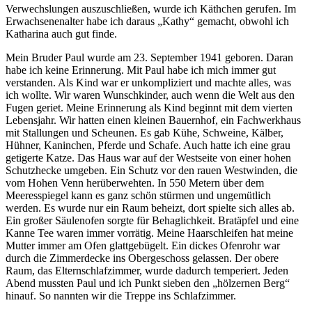
Verwechslungen auszuschließen, wurde ich Käthchen gerufen. Im
Erwachsenenalter habe ich daraus
Kathy
gemacht, obwohl ich
Katharina auch gut finde.
Mein Bruder Paul wurde am 23. September 1941 geboren. Daran
habe ich keine Erinnerung. Mit Paul habe ich mich immer gut
verstanden. Als Kind war er unkompliziert und machte alles, was
ich wollte. Wir waren Wunschkinder, auch wenn die Welt aus den
Fugen geriet. Meine Erinnerung als Kind beginnt mit dem vierten
Lebensjahr. Wir hatten einen kleinen Bauernhof, ein Fachwerkhaus
mit Stallungen und Scheunen. Es gab Kühe, Schweine, Kälber,
Hühner, Kaninchen, Pferde und Schafe. Auch hatte ich eine grau
getigerte Katze. Das Haus war auf der Westseite von einer hohen
Schutzhecke umgeben. Ein Schutz vor den rauen Westwinden, die
vom Hohen Venn herüberwehten. In 550 Metern über dem
Meeresspiegel kann es ganz schön stürmen und ungemütlich
werden. Es wurde nur ein Raum beheizt, dort spielte sich alles ab.
Ein großer Säulenofen sorgte für Behaglichkeit. Bratäpfel und eine
Kanne Tee waren immer vorrätig. Meine Haarschleifen hat meine
Mutter immer am Ofen glattgebügelt. Ein dickes Ofenrohr war
durch die Zimmerdecke ins Obergeschoss gelassen. Der obere
Raum, das Elternschlafzimmer, wurde dadurch temperiert. Jeden
Abend mussten Paul und ich Punkt sieben den
hölzernen Berg
hinauf. So nannten wir die Treppe ins Schlafzimmer.