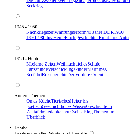
Diktatur
Zweiter Weltkrieg
Shoa, Holocaust
U-Boot und
Seekrieg
1945 - 1950
Nachkriegszeit
Währungsreform
40 Jahre DDR
1950 -
1970
1980 bis Heute
Fluchtgeschichten
Rund ums Auto
1950 - Heute
Moderne Zeiten
Weihnachtliches
Schule,
Tanzstunde
Verschickungskinder
Maritimes,
Seefahrt
Reiseberichte
Der vordere Orient
Andere Themen
Omas Küche
Tierisches
Heiter bis
poetisch
Geschichtliches Wissen
Geschichte in
Zeittafeln
Gedanken zur Zeit - Blog
Themen im
Überblick
Lexika
Lexikon der alten Wörter und Begriffe