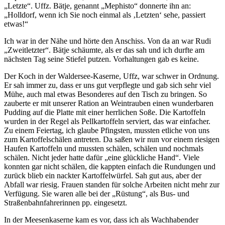
Letzte
. Uffz. Bätje, genannt
Mephisto
donnerte ihn an:
Holldorf, wenn ich Sie noch einmal als
Letzten
sehe, passiert
etwas!
Ich war in der Nähe und hörte den Anschiss. Von da an war Rudi
Zweitletzter
. Bätje schäumte, als er das sah und ich durfte am
nächsten Tag seine Stiefel putzen. Vorhaltungen gab es keine.
Der Koch in der Waldersee-Kaserne, Uffz, war schwer in Ordnung.
Er sah immer zu, dass er uns gut verpflegte und gab sich sehr viel
Mühe, auch mal etwas Besonderes auf den Tisch zu bringen. So
zauberte er mit unserer Ration an Weintrauben einen wunderbaren
Pudding auf die Platte mit einer herrlichen Soße. Die Kartoffeln
wurden in der Regel als Pellkartoffeln serviert, das war einfacher.
Zu einem Feiertag, ich glaube Pfingsten, mussten etliche von uns
zum Kartoffelschälen antreten. Da saßen wir nun vor einem riesigen
Haufen Kartoffeln und mussten schälen, schälen und nochmals
schälen. Nicht jeder hatte dafür
eine glückliche Hand
. Viele
konnten gar nicht schälen, die kappten einfach die Rundungen und
zurück blieb ein nackter Kartoffelwürfel. Sah gut aus, aber der
Abfall war riesig. Frauen standen für solche Arbeiten nicht mehr zur
Verfügung. Sie waren alle bei der
Rüstung
, als Bus- und
Straßenbahnfahrerinnen pp. eingesetzt.
In der Meesenkaserne kam es vor, dass ich als Wachhabender