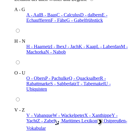
A - G
A - Aal
B - Baas
C - Calculus
D - dalbern
E -
Echauffieren
F - Fähe
G - Gabelfrühstück
H - N
H - Haarnetz
I - Ibex
J - Jach
K - Kaap
L - Laberdan
M -
Machorka
N - Nabob
O - U
O - Obers
P - Pachulke
Q - Quacksalber
R -
Rabattmarke
S - Sabberlatz
T - Tabernakel
U -
Ubiquisten
V - Z
V - Vabanque
W - Wackelpeter
X - Xanthippe
Y -
Yacht
Z - Zabel
️ Maritimes Lexikon
️ Ostpreußen-
Vokabular