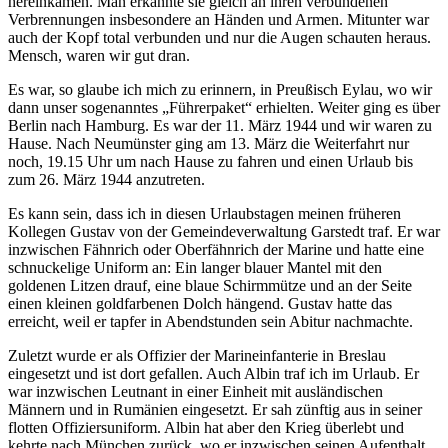
hereinkamen. Man erkannte sie gleich an ihren verbundenen
Verbrennungen insbesondere an Händen und Armen. Mitunter war
auch der Kopf total verbunden und nur die Augen schauten heraus.
Mensch, waren wir gut dran.
Es war, so glaube ich mich zu erinnern, in Preußisch Eylau, wo wir
dann unser sogenanntes
Führerpaket
erhielten. Weiter ging es über
Berlin nach Hamburg. Es war der 11. März 1944 und wir waren zu
Hause. Nach Neumünster ging am 13. März die Weiterfahrt nur
noch, 19.15 Uhr um nach Hause zu fahren und einen Urlaub bis
zum 26. März 1944 anzutreten.
Es kann sein, dass ich in diesen Urlaubstagen meinen früheren
Kollegen Gustav von der Gemeindeverwaltung Garstedt traf. Er war
inzwischen Fähnrich oder Oberfähnrich der Marine und hatte eine
schnuckelige Uniform an: Ein langer blauer Mantel mit den
goldenen Litzen drauf, eine blaue Schirmmütze und an der Seite
einen kleinen goldfarbenen Dolch hängend. Gustav hatte das
erreicht, weil er tapfer in Abendstunden sein Abitur nachmachte.
Zuletzt wurde er als Offizier der Marineinfanterie in Breslau
eingesetzt und ist dort gefallen. Auch Albin traf ich im Urlaub. Er
war inzwischen Leutnant in einer Einheit mit ausländischen
Männern und in Rumänien eingesetzt. Er sah zünftig aus in seiner
flotten Offiziersuniform. Albin hat aber den Krieg überlebt und
kehrte nach München zurück, wo er inzwischen seinen Aufenthalt