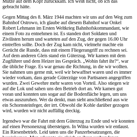
Mütze auf dem Kopf zurückkam. Ich weiß nicht, ob ich das
gebracht hätte.
Gegen Mittag des 8. März 1944 machten wir uns auf den Weg zum
Bahnhof Ostrowo, ich glaube auf diesem Bahnhof war Onkel
Robert Lehmann im Ersten Weltkrieg Bahnhofskommandant, wie
einem Foto zu entnehmen ist. Es standen dort Soldaten und
Zivilisten herum und warteten auf den Zug, der gegen 16.00 Uhr
eintreffen sollte. Doch der Zug kam nicht, vielmehr machte ein
Gerücht die Runde, dass mit einem Fliegerangriff zu rechnen sei.
Auf dem anderen Gleis stand ein Güterzug. Wir kamen mit dem
Zugführer und dem Heizer ins Gespräch.
Wohin fahrt ihr?
, war
die übliche Frage. Es war genau die Richtung, in die wir wollten.
Sie nahmen uns gerne mit, weil wir bewaffnet waren und es immer
wieder vorkam, dass gerade Güterzüge von Partisanen angegriffen
wurden. Zwei Gewehre mehr waren von Vorteil. Also stiegen wir
auf die Lok und sahen uns den Betrieb dort an. Wir kamen gut
voran und konnten uns sogar auf die Bodenfläche legen, um uns
etwas auszuruhen. Wer da denkt, man sieht anschließend aus wie
ein Schornsteinfeger, der irrt. Obwohl die Kohle darüber gezogen
wird, wurden wir nicht auffällig dreckig.
Irgendwo war die Fahrt mit dem Güterzug zu Ende und wir konnten
auf einen Personenzug übersteigen. In Wilna wurden wir entlaust.
Ein Riesenbetrieb. Leid taten uns die Panzerbesatzungen, die