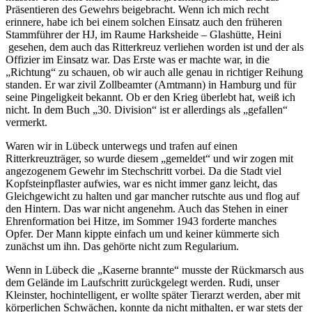
Präsentieren des Gewehrs beigebracht. Wenn ich mich recht
erinnere, habe ich bei einem solchen Einsatz auch den früheren
Stammführer der HJ, im Raume Harksheide ‒ Glashütte, Heini
gesehen, dem auch das Ritterkreuz verliehen worden ist und der als
Offizier im Einsatz war. Das Erste was er machte war, in die
Richtung
zu schauen, ob wir auch alle genau in richtiger Reihung
standen. Er war zivil Zollbeamter (Amtmann) in Hamburg und für
seine Pingeligkeit bekannt. Ob er den Krieg überlebt hat, weiß ich
nicht. In dem Buch
30. Division
ist er allerdings als
gefallen
vermerkt.
Waren wir in Lübeck unterwegs und trafen auf einen
Ritterkreuzträger, so wurde diesem
gemeldet
und wir zogen mit
angezogenem Gewehr im Stechschritt vorbei. Da die Stadt viel
Kopfsteinpflaster aufwies, war es nicht immer ganz leicht, das
Gleichgewicht zu halten und gar mancher rutschte aus und flog auf
den Hintern. Das war nicht angenehm. Auch das Stehen in einer
Ehrenformation bei Hitze, im Sommer 1943 forderte manches
Opfer. Der Mann kippte einfach um und keiner kümmerte sich
zunächst um ihn. Das gehörte nicht zum Regularium.
Wenn in Lübeck die
Kaserne brannte
musste der Rückmarsch aus
dem Gelände im Laufschritt zurückgelegt werden. Rudi, unser
Kleinster, hochintelligent, er wollte später Tierarzt werden, aber mit
körperlichen Schwächen, konnte da nicht mithalten, er war stets der