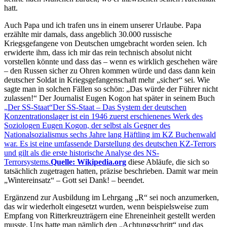
hatt.
Auch Papa und ich trafen uns in einem unserer Urlaube. Papa
erzählte mir damals, dass angeblich 30.000 russische
Kriegsgefangene von Deutschen umgebracht worden seien. Ich
erwiderte ihm, dass ich mir das rein technisch absolut nicht
vorstellen könnte und dass das ‒ wenn es wirklich geschehen wäre
‒ den Russen sicher zu Ohren kommen würde und dass dann kein
deutscher Soldat in Kriegsgefangenschaft mehr
sicher
sei. Wie
sagte man in solchen Fällen so schön:
Das würde der Führer nicht
zulassen!
Der Journalist Eugen Kogon hat später in seinem Buch
Der SS-Staat
Der SS-Staat – Das System der deutschen
Konzentrationslager ist ein 1946 zuerst erschienenes Werk des
Soziologen Eugen Kogon, der selbst als Gegner des
Nationalsozialismus sechs Jahre lang Häftling im KZ Buchenwald
war. Es ist eine umfassende Darstellung des deutschen KZ-Terrors
und gilt als die erste historische Analyse des NS-
Terrorsystems.
Quelle: Wikipedia.org
diese Abläufe, die sich so
tatsächlich zugetragen hatten, präzise beschrieben. Damit war mein
Wintereinsatz
‒ Gott sei Dank! ‒ beendet.
Ergänzend zur Ausbildung im Lehrgang
R
sei noch anzumerken,
das wir wiederholt eingesetzt wurden, wenn beispielsweise zum
Empfang von Ritterkreuzträgern eine Ehreneinheit gestellt werden
musste. Uns hatte man nämlich den
Achtungsschritt
und das