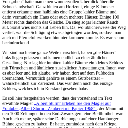
Von
oben
hatte man einen wundervollen Überblick über die
Schneelandschaft. Ganz hinten am Horizont, einige Kilometer
entfernt erkannte man halblinks eine Gruppe kahler Bäume und
darin vermutlich ein Haus oder auch mehrere Häuser. Einige 100
Meter rechts daneben das Gleiche. Da stieg sogar leichter Rauch
auf. Sonst wies nichts auf Leben hin. Da, wo üblicherweise der Weg
verlief, war die Schrägung etwas abgetragen worden, so dass man
auch mit Pferdefuhrwerken hinunter kommen konnte. Es war schon
beeindruckend.
Wir sind noch eine ganze Weile marschiert, haben
die Häuser
links liegen gelassen und kamen endlich zu einer ähnlichen
Gestaltung. Nur lag hier inmitten kahler Bäume ein kleines Schloss
mit Türmchen und ähnlichen zusätzlichen Ausstattungen. Innen war
es aber leer und ich glaube, wir haben dort auf dem Fußboden
übernachtet. Vermutlich gehörte es einem Gutsbesitzer ‒
wahrscheinlich zur Zarenzeit. Das war denn auch das einzige
Schloss, welches ich in Russland gesehen habe.
Es soll hier festgehalten werden, dass der vorstehend im Text
erwähnte Magier
Albert Sturm
Erleben Sie den Magier auf
Youtube
Albert Sturm - Zauberei mit Papier 1968
.
, der Mann mit
den 1000 Zeitungen in den End-Zwanzigern eine Berühmtheit war.
Auch ich meine, später seine Darbietungen auf einer Hamburger
Bühne gesehen zu haben. Er hatte, zumindest nach dem Kriege,