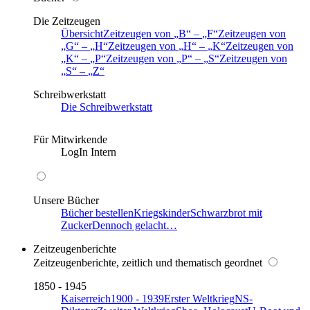
Die Zeitzeugen
Übersicht
Zeitzeugen von
B
–
F
Zeitzeugen von
G
–
H
Zeitzeugen von
H
–
K
Zeitzeugen von
K
–
P
Zeitzeugen von
P
–
S
Zeitzeugen von
S
–
Z
Schreibwerkstatt
Die Schreibwerkstatt
Für Mitwirkende
LogIn Intern
Unsere Bücher
Bücher bestellen
Kriegskinder
Schwarzbrot mit
Zucker
Dennoch gelacht…
Zeitzeugenberichte
Zeitzeugenberichte, zeitlich und thematisch geordnet
1850 - 1945
Kaiserreich
1900 - 1939
Erster Weltkrieg
NS-