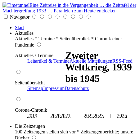
Eine Zeitreise in die Vergangenheit … die Zeittafel der
Machtergreifung 1933 … Parallelen zum Heute entdecken
Navigator
Start
Aktuelles
Aktuelles * Termine * Seitenüberblick * Chronik einer
Pandemie
Zweiter
Aktuelles / Termine
Leitartikel & Termine
Aktuelle Mitteilungen
RSS-Feed
Weltkrieg, 1939
bis 1945
Seitenübersicht
Sitemap
Impressum
Datenschutz
Corona-Chronik
2019
|
2020
2021
|
2022
2023
|
2025
Die Zeitzeugen
100 Zeitzeugen stellen sich vor * Zeitzeugenberichte; unsere
Bücher