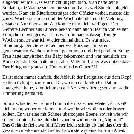
eingeteilt wurde. Das war nicht ungemütlich. Man hatte seine
Soldaten, die Wache stehen mussten und alle zwei Stunden abgelöst
wurden. Kam ein Ritterkreuzträger oder Offizier vorbei, musste die
ganze Wache raustreten und der Wachhabende musste Meldung
erstatten. Nur über seine Zeit konnte man nicht verfügen. Der
Gefreite Lechner aus Lübeck bekam dann auch Besuch von seiner
Frau, die schwanger war. Das war durchaus zulässig. Einige
Wochen später war ich wieder einmal dran. Es war miese
Stimmung. Der Gefreite Lechner war kurz nach unserer
gemeinsamen Wache zur Front gekommen und dort gefallen. Seine
Frau hatte inzwischen das Baby bekommen und war natürlich am
Boden zerstört. Sie hatte unser aller Mitgefühl, aber was nützte das?
Der Krieg war grausam. Und wofür das Ganze???
Es ist nicht immer einfach, die Abläufe der Ereignisse aus dem Kopf
zeitlich richtig einzuordnen. Da, wo ich ein konkretes Datum
angegeben habe, kann ich mich auf Notizen stützen; sonst muss die
Erinnerung herhalten.
So marschierten wir einmal durch die russischen Weiten, ich weiß
nicht mehr, woher wir kamen und wohin wir wollten oder besser:
sollten. Es war eine mit Schnee überzogene Ebene, soweit wie wir
sehen konnten. Ganz plötzlich standen wir an einem
Abgrund
.
Das Gelände fiel etwa fünf Meter leicht schräg ab und das über die
gesamte zu erkennende Breite. Es wirkte wie eine Falte im Areal.