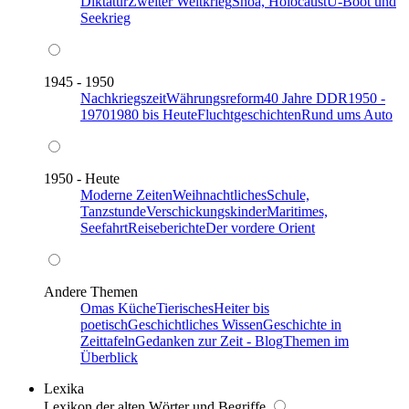
Diktatur
Zweiter Weltkrieg
Shoa, Holocaust
U-Boot und
Seekrieg
1945 - 1950
Nachkriegszeit
Währungsreform
40 Jahre DDR
1950 -
1970
1980 bis Heute
Fluchtgeschichten
Rund ums Auto
1950 - Heute
Moderne Zeiten
Weihnachtliches
Schule,
Tanzstunde
Verschickungskinder
Maritimes,
Seefahrt
Reiseberichte
Der vordere Orient
Andere Themen
Omas Küche
Tierisches
Heiter bis
poetisch
Geschichtliches Wissen
Geschichte in
Zeittafeln
Gedanken zur Zeit - Blog
Themen im
Überblick
Lexika
Lexikon der alten Wörter und Begriffe