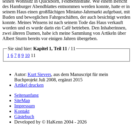
seinen Wohnsitz in Quickborn, Feldbehnstraße. Wie einem Bericht
des Hamburger Abendblattes entnommen werden konnte, hatte er in
seinem Haus einen großflächigen Miniatur-Jahrmarkt aufgebaut, mit
Buden und beweglichen Fahrgeschäften, der auch besichtigt werden
konnte. Meines Wissens ist nach seinem Tode das Haus verkauft
worden und es wurde darin ein Café betrieben. Den Inhaberinnen,
zwei älteren Damen, habe ich meine Sammlung von Artikeln über
Albert Sturm bereits vor einigen Jahren übergeben.
Sie sind hier:
Kapitel 1, Teil 11
/ 11
1
6
7
8
9
10
11
Autor:
Kurt Sievers
, aus dem Manuscript für mein
Buchprojekt Juli 2008, ergänzt 2015
Artikel drucken
Seitenanfang
SiteMap
Impressum
Kontakt
Gästebuch
Developed by © HaKenn 2004 - 2026