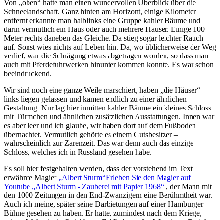
Von
oben
hatte man einen wundervollen Überblick über die
Schneelandschaft. Ganz hinten am Horizont, einige Kilometer
entfernt erkannte man halblinks eine Gruppe kahler Bäume und
darin vermutlich ein Haus oder auch mehrere Häuser. Einige 100
Meter rechts daneben das Gleiche. Da stieg sogar leichter Rauch
auf. Sonst wies nichts auf Leben hin. Da, wo üblicherweise der Weg
verlief, war die Schrägung etwas abgetragen worden, so dass man
auch mit Pferdefuhrwerken hinunter kommen konnte. Es war schon
beeindruckend.
Wir sind noch eine ganze Weile marschiert, haben
die Häuser
links liegen gelassen und kamen endlich zu einer ähnlichen
Gestaltung. Nur lag hier inmitten kahler Bäume ein kleines Schloss
mit Türmchen und ähnlichen zusätzlichen Ausstattungen. Innen war
es aber leer und ich glaube, wir haben dort auf dem Fußboden
übernachtet. Vermutlich gehörte es einem Gutsbesitzer ‒
wahrscheinlich zur Zarenzeit. Das war denn auch das einzige
Schloss, welches ich in Russland gesehen habe.
Es soll hier festgehalten werden, dass der vorstehend im Text
erwähnte Magier
Albert Sturm
Erleben Sie den Magier auf
Youtube
Albert Sturm - Zauberei mit Papier 1968
.
, der Mann mit
den 1000 Zeitungen in den End-Zwanzigern eine Berühmtheit war.
Auch ich meine, später seine Darbietungen auf einer Hamburger
Bühne gesehen zu haben. Er hatte, zumindest nach dem Kriege,