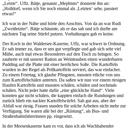
Letzte
. Uffz. Bätje, genannt
Mephisto
donnerte ihn an:
Holldorf, wenn ich Sie noch einmal als
Letzten
sehe, passiert
etwas!
Ich war in der Nähe und hörte den Anschiss. Von da an war Rudi
Zweitletzter
. Bätje schäumte, als er das sah und ich durfte am
nächsten Tag seine Stiefel putzen. Vorhaltungen gab es keine.
Der Koch in der Waldersee-Kaserne, Uffz, war schwer in Ordnung.
Er sah immer zu, dass er uns gut verpflegte und gab sich sehr viel
Mühe, auch mal etwas Besonderes auf den Tisch zu bringen. So
zauberte er mit unserer Ration an Weintrauben einen wunderbaren
Pudding auf die Platte mit einer herrlichen Soße. Die Kartoffeln
wurden in der Regel als Pellkartoffeln serviert, das war einfacher.
Zu einem Feiertag, ich glaube Pfingsten, mussten etliche von uns
zum Kartoffelschälen antreten. Da saßen wir nun vor einem riesigen
Haufen Kartoffeln und mussten schälen, schälen und nochmals
schälen. Nicht jeder hatte dafür
eine glückliche Hand
. Viele
konnten gar nicht schälen, die kappten einfach die Rundungen und
zurück blieb ein nackter Kartoffelwürfel. Sah gut aus, aber der
Abfall war riesig. Frauen standen für solche Arbeiten nicht mehr zur
Verfügung. Sie waren alle bei der
Rüstung
, als Bus- und
Straßenbahnfahrerinnen pp. eingesetzt.
In der Meesenkaserne kam es vor, dass ich als Wachhabender