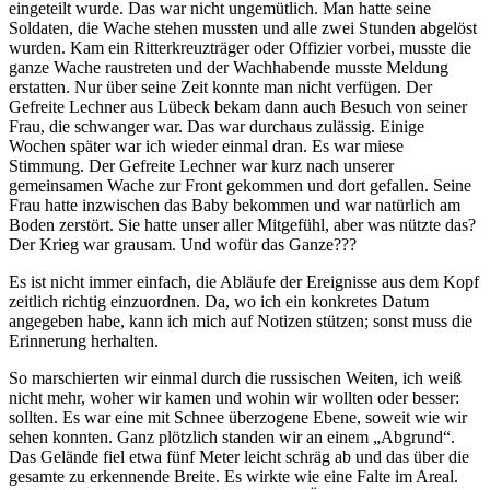
eingeteilt wurde. Das war nicht ungemütlich. Man hatte seine
Soldaten, die Wache stehen mussten und alle zwei Stunden abgelöst
wurden. Kam ein Ritterkreuzträger oder Offizier vorbei, musste die
ganze Wache raustreten und der Wachhabende musste Meldung
erstatten. Nur über seine Zeit konnte man nicht verfügen. Der
Gefreite Lechner aus Lübeck bekam dann auch Besuch von seiner
Frau, die schwanger war. Das war durchaus zulässig. Einige
Wochen später war ich wieder einmal dran. Es war miese
Stimmung. Der Gefreite Lechner war kurz nach unserer
gemeinsamen Wache zur Front gekommen und dort gefallen. Seine
Frau hatte inzwischen das Baby bekommen und war natürlich am
Boden zerstört. Sie hatte unser aller Mitgefühl, aber was nützte das?
Der Krieg war grausam. Und wofür das Ganze???
Es ist nicht immer einfach, die Abläufe der Ereignisse aus dem Kopf
zeitlich richtig einzuordnen. Da, wo ich ein konkretes Datum
angegeben habe, kann ich mich auf Notizen stützen; sonst muss die
Erinnerung herhalten.
So marschierten wir einmal durch die russischen Weiten, ich weiß
nicht mehr, woher wir kamen und wohin wir wollten oder besser:
sollten. Es war eine mit Schnee überzogene Ebene, soweit wie wir
sehen konnten. Ganz plötzlich standen wir an einem
Abgrund
.
Das Gelände fiel etwa fünf Meter leicht schräg ab und das über die
gesamte zu erkennende Breite. Es wirkte wie eine Falte im Areal.