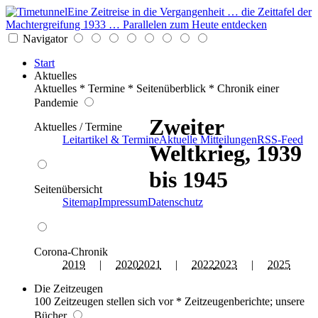
Eine Zeitreise in die Vergangenheit … die Zeittafel der
Machtergreifung 1933 … Parallelen zum Heute entdecken
Navigator
Start
Aktuelles
Aktuelles * Termine * Seitenüberblick * Chronik einer
Pandemie
Zweiter
Aktuelles / Termine
Leitartikel & Termine
Aktuelle Mitteilungen
RSS-Feed
Weltkrieg, 1939
bis 1945
Seitenübersicht
Sitemap
Impressum
Datenschutz
Corona-Chronik
2019
|
2020
2021
|
2022
2023
|
2025
Die Zeitzeugen
100 Zeitzeugen stellen sich vor * Zeitzeugenberichte; unsere
Bücher