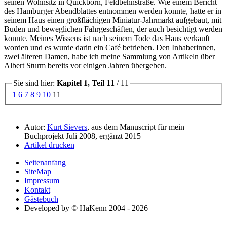
seinen Wohnsitz in Quickborn, Feldbehnstraße. Wie einem Bericht
des Hamburger Abendblattes entnommen werden konnte, hatte er in
seinem Haus einen großflächigen Miniatur-Jahrmarkt aufgebaut, mit
Buden und beweglichen Fahrgeschäften, der auch besichtigt werden
konnte. Meines Wissens ist nach seinem Tode das Haus verkauft
worden und es wurde darin ein Café betrieben. Den Inhaberinnen,
zwei älteren Damen, habe ich meine Sammlung von Artikeln über
Albert Sturm bereits vor einigen Jahren übergeben.
Sie sind hier:
Kapitel 1, Teil 11
/ 11
1
6
7
8
9
10
11
Autor:
Kurt Sievers
, aus dem Manuscript für mein
Buchprojekt Juli 2008, ergänzt 2015
Artikel drucken
Seitenanfang
SiteMap
Impressum
Kontakt
Gästebuch
Developed by © HaKenn 2004 - 2026