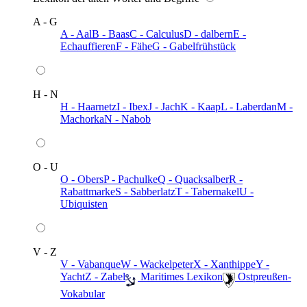
A - G
A - Aal
B - Baas
C - Calculus
D - dalbern
E -
Echauffieren
F - Fähe
G - Gabelfrühstück
H - N
H - Haarnetz
I - Ibex
J - Jach
K - Kaap
L - Laberdan
M -
Machorka
N - Nabob
O - U
O - Obers
P - Pachulke
Q - Quacksalber
R -
Rabattmarke
S - Sabberlatz
T - Tabernakel
U -
Ubiquisten
V - Z
V - Vabanque
W - Wackelpeter
X - Xanthippe
Y -
Yacht
Z - Zabel
️ Maritimes Lexikon
️ Ostpreußen-
Vokabular