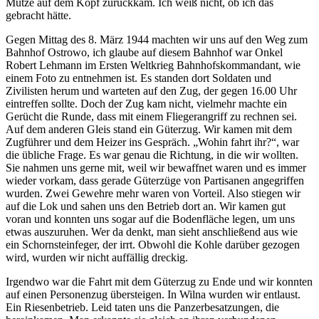
Mütze auf dem Kopf zurückkam. Ich weiß nicht, ob ich das
gebracht hätte.
Gegen Mittag des 8. März 1944 machten wir uns auf den Weg zum
Bahnhof Ostrowo, ich glaube auf diesem Bahnhof war Onkel
Robert Lehmann im Ersten Weltkrieg Bahnhofskommandant, wie
einem Foto zu entnehmen ist. Es standen dort Soldaten und
Zivilisten herum und warteten auf den Zug, der gegen 16.00 Uhr
eintreffen sollte. Doch der Zug kam nicht, vielmehr machte ein
Gerücht die Runde, dass mit einem Fliegerangriff zu rechnen sei.
Auf dem anderen Gleis stand ein Güterzug. Wir kamen mit dem
Zugführer und dem Heizer ins Gespräch.
Wohin fahrt ihr?
, war
die übliche Frage. Es war genau die Richtung, in die wir wollten.
Sie nahmen uns gerne mit, weil wir bewaffnet waren und es immer
wieder vorkam, dass gerade Güterzüge von Partisanen angegriffen
wurden. Zwei Gewehre mehr waren von Vorteil. Also stiegen wir
auf die Lok und sahen uns den Betrieb dort an. Wir kamen gut
voran und konnten uns sogar auf die Bodenfläche legen, um uns
etwas auszuruhen. Wer da denkt, man sieht anschließend aus wie
ein Schornsteinfeger, der irrt. Obwohl die Kohle darüber gezogen
wird, wurden wir nicht auffällig dreckig.
Irgendwo war die Fahrt mit dem Güterzug zu Ende und wir konnten
auf einen Personenzug übersteigen. In Wilna wurden wir entlaust.
Ein Riesenbetrieb. Leid taten uns die Panzerbesatzungen, die