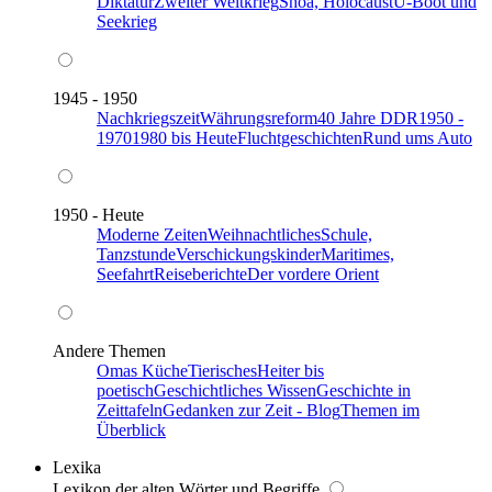
Diktatur
Zweiter Weltkrieg
Shoa, Holocaust
U-Boot und
Seekrieg
1945 - 1950
Nachkriegszeit
Währungsreform
40 Jahre DDR
1950 -
1970
1980 bis Heute
Fluchtgeschichten
Rund ums Auto
1950 - Heute
Moderne Zeiten
Weihnachtliches
Schule,
Tanzstunde
Verschickungskinder
Maritimes,
Seefahrt
Reiseberichte
Der vordere Orient
Andere Themen
Omas Küche
Tierisches
Heiter bis
poetisch
Geschichtliches Wissen
Geschichte in
Zeittafeln
Gedanken zur Zeit - Blog
Themen im
Überblick
Lexika
Lexikon der alten Wörter und Begriffe