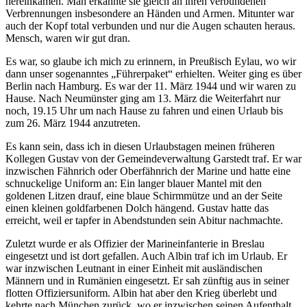
hereinkamen. Man erkannte sie gleich an ihren verbundenen
Verbrennungen insbesondere an Händen und Armen. Mitunter war
auch der Kopf total verbunden und nur die Augen schauten heraus.
Mensch, waren wir gut dran.
Es war, so glaube ich mich zu erinnern, in Preußisch Eylau, wo wir
dann unser sogenanntes
Führerpaket
erhielten. Weiter ging es über
Berlin nach Hamburg. Es war der 11. März 1944 und wir waren zu
Hause. Nach Neumünster ging am 13. März die Weiterfahrt nur
noch, 19.15 Uhr um nach Hause zu fahren und einen Urlaub bis
zum 26. März 1944 anzutreten.
Es kann sein, dass ich in diesen Urlaubstagen meinen früheren
Kollegen Gustav von der Gemeindeverwaltung Garstedt traf. Er war
inzwischen Fähnrich oder Oberfähnrich der Marine und hatte eine
schnuckelige Uniform an: Ein langer blauer Mantel mit den
goldenen Litzen drauf, eine blaue Schirmmütze und an der Seite
einen kleinen goldfarbenen Dolch hängend. Gustav hatte das
erreicht, weil er tapfer in Abendstunden sein Abitur nachmachte.
Zuletzt wurde er als Offizier der Marineinfanterie in Breslau
eingesetzt und ist dort gefallen. Auch Albin traf ich im Urlaub. Er
war inzwischen Leutnant in einer Einheit mit ausländischen
Männern und in Rumänien eingesetzt. Er sah zünftig aus in seiner
flotten Offiziersuniform. Albin hat aber den Krieg überlebt und
kehrte nach München zurück, wo er inzwischen seinen Aufenthalt