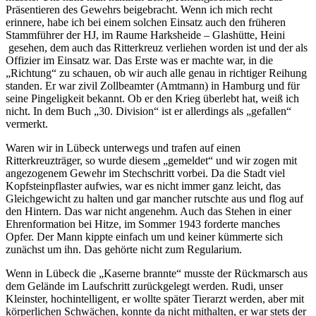
Präsentieren des Gewehrs beigebracht. Wenn ich mich recht
erinnere, habe ich bei einem solchen Einsatz auch den früheren
Stammführer der HJ, im Raume Harksheide ‒ Glashütte, Heini
gesehen, dem auch das Ritterkreuz verliehen worden ist und der als
Offizier im Einsatz war. Das Erste was er machte war, in die
Richtung
zu schauen, ob wir auch alle genau in richtiger Reihung
standen. Er war zivil Zollbeamter (Amtmann) in Hamburg und für
seine Pingeligkeit bekannt. Ob er den Krieg überlebt hat, weiß ich
nicht. In dem Buch
30. Division
ist er allerdings als
gefallen
vermerkt.
Waren wir in Lübeck unterwegs und trafen auf einen
Ritterkreuzträger, so wurde diesem
gemeldet
und wir zogen mit
angezogenem Gewehr im Stechschritt vorbei. Da die Stadt viel
Kopfsteinpflaster aufwies, war es nicht immer ganz leicht, das
Gleichgewicht zu halten und gar mancher rutschte aus und flog auf
den Hintern. Das war nicht angenehm. Auch das Stehen in einer
Ehrenformation bei Hitze, im Sommer 1943 forderte manches
Opfer. Der Mann kippte einfach um und keiner kümmerte sich
zunächst um ihn. Das gehörte nicht zum Regularium.
Wenn in Lübeck die
Kaserne brannte
musste der Rückmarsch aus
dem Gelände im Laufschritt zurückgelegt werden. Rudi, unser
Kleinster, hochintelligent, er wollte später Tierarzt werden, aber mit
körperlichen Schwächen, konnte da nicht mithalten, er war stets der