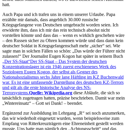
hatt.
Auch Papa und ich trafen uns in einem unserer Urlaube. Papa
erzählte mir damals, dass angeblich 30.000 russische
Kriegsgefangene von Deutschen umgebracht worden seien. Ich
erwiderte ihm, dass ich mir das rein technisch absolut nicht
vorstellen könnte und dass das ‒ wenn es wirklich geschehen wäre
‒ den Russen sicher zu Ohren kommen würde und dass dann kein
deutscher Soldat in Kriegsgefangenschaft mehr
sicher
sei. Wie
sagte man in solchen Fällen so schön:
Das würde der Führer nicht
zulassen!
Der Journalist Eugen Kogon hat später in seinem Buch
Der SS-Staat
Der SS-Staat – Das System der deutschen
Konzentrationslager ist ein 1946 zuerst erschienenes Werk des
Soziologen Eugen Kogon, der selbst als Gegner des
Nationalsozialismus sechs Jahre lang Häftling im KZ Buchenwald
war. Es ist eine umfassende Darstellung des deutschen KZ-Terrors
und gilt als die erste historische Analyse des NS-
Terrorsystems.
Quelle: Wikipedia.org
diese Abläufe, die sich so
tatsächlich zugetragen hatten, präzise beschrieben. Damit war mein
Wintereinsatz
‒ Gott sei Dank! ‒ beendet.
Ergänzend zur Ausbildung im Lehrgang
R
sei noch anzumerken,
das wir wiederholt eingesetzt wurden, wenn beispielsweise zum
Empfang von Ritterkreuzträgern eine Ehreneinheit gestellt werden
musste. Uns hatte man nämlich den
Achtungsschritt
und das