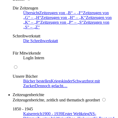
Die Zeitzeugen
Übersicht
Zeitzeugen von
B
–
F
Zeitzeugen von
G
–
H
Zeitzeugen von
H
–
K
Zeitzeugen von
K
–
P
Zeitzeugen von
P
–
S
Zeitzeugen von
S
–
Z
Schreibwerkstatt
Die Schreibwerkstatt
Für Mitwirkende
LogIn Intern
Unsere Bücher
Bücher bestellen
Kriegskinder
Schwarzbrot mit
Zucker
Dennoch gelacht…
Zeitzeugenberichte
Zeitzeugenberichte, zeitlich und thematisch geordnet
1850 - 1945
Kaiserreich
1900 - 1939
Erster Weltkrieg
NS-