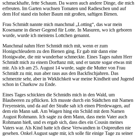
schmackhafte, fette Schaum. Da waren auch andere Dinge, die mich
erfreuten. Im Garten wuchsen Tomaten und Radieschen und auf
dem Hof stand ein hoher Baum mit großen, saftigen Birnen.
Frau Schmidt nannte mich manchmal
Lotting
, das war mein
Kosename in dieser Gegend für Lotte. In Masuren, wo ich geboren
wurde, wurde ich meistens Lottchen genannt.
Manchmal nahm Herr Schmidt mich mit, wenn er zum
Honigschleudern zu den Bienen ging. Er gab mir dann eine
Honigwabe, die mir wunderbar schmeckte. Eines Tages nahm Herr
Schmidt mich zu einem Dorftanz mit, und er tanzte sogar etwas mit
mir. Als ich am 25. August 14 wurde, sagte die Mutter von Frau
Schmidt zu mir, nun aber raus aus den Backfischjahren. Das
schmerzte sehr, aber in Wirklichkeit war meine Kindheit und Jugend
schon in Charkow zu Ende.
Eines Tages schickten die Schmidts mich in den Wald, um
Blaubeeren zu pflücken. Ich musste durch ein Städtchen mit Namen
Freyenstein, und da auf der Straße sah ich einen Pferdewagen, auf
dem ein Mann saß. Am Wagen hing ein Schild mit dem Namen
August Rohmann. Ich sagte zu dem Mann, dass mein Vater auch
Rohmann hieß, und es ergab sich, dass dies ein Cousin meines
Vaters war. Als Kind hatte ich diese Verwandten in Ostpreußen nie
gesehen. Onkel August sagte mir, ich solle für einige Tage zu seiner