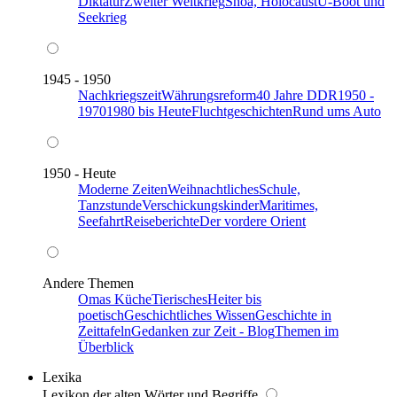
Diktatur
Zweiter Weltkrieg
Shoa, Holocaust
U-Boot und
Seekrieg
1945 - 1950
Nachkriegszeit
Währungsreform
40 Jahre DDR
1950 -
1970
1980 bis Heute
Fluchtgeschichten
Rund ums Auto
1950 - Heute
Moderne Zeiten
Weihnachtliches
Schule,
Tanzstunde
Verschickungskinder
Maritimes,
Seefahrt
Reiseberichte
Der vordere Orient
Andere Themen
Omas Küche
Tierisches
Heiter bis
poetisch
Geschichtliches Wissen
Geschichte in
Zeittafeln
Gedanken zur Zeit - Blog
Themen im
Überblick
Lexika
Lexikon der alten Wörter und Begriffe