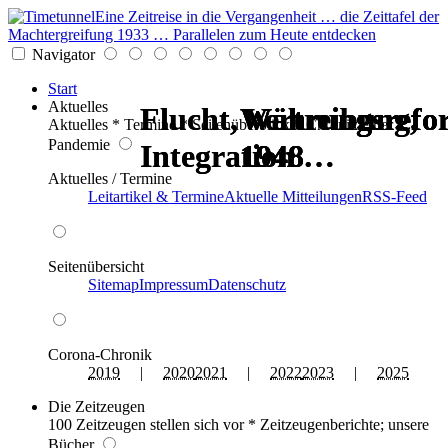
Eine Zeitreise in die Vergangenheit … die Zeittafel der
Machtergreifung 1933 … Parallelen zum Heute entdecken
Navigator
Start
Aktuelles
Flucht, Vertreibung,
Flucht, Vertreibung,
Währungsrefo
Währungsrefo
Währungsrefo
Währungsrefo
Aktuelles * Termine * Seitenüberblick * Chronik einer
Pandemie
Integration …
Integration …
1948
1948
1948
1948
Aktuelles / Termine
Leitartikel & Termine
Aktuelle Mitteilungen
RSS-Feed
Seitenübersicht
Sitemap
Impressum
Datenschutz
Corona-Chronik
2019
|
2020
2021
|
2022
2023
|
2025
Die Zeitzeugen
100 Zeitzeugen stellen sich vor * Zeitzeugenberichte; unsere
Bücher