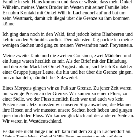
Familie in sein Haus kommen und dass er wüsste, dass mein Onkel
Wilhelm, meines Vaters Bruder im Westen mit seiner Familie lebe.
Er nahm Kontakt mit Onkel Willi in Lachendorf auf und bat um
zehn Westmark, damit ich illegal über die Grenze zu ihm kommen
könne.
Ich ging dann noch in den Wald, fand jedoch keine Blaubeeren und
kehrte zu den Schmidts zurück. Den nächsten Tag packte ich meine
wenigen Sachen und ging zu meinen Verwandten nach Freyenstein.
Meine zweite Tante und die zweiten Cousinen, zwei Mädchen und
ein Junge waren herzlich zu mir. Als der Brief mit der Einladung
und den zehn Mark bei Onkel August ankam, suchte ich Kontakt zu
einer Gruppe junger Leute, die hin und her über die Grenze gingen,
um zu handeln, nämlich bei Salzwedel.
Eines Morgens gingen wir zu Fuß zur Grenze. Zu jener Zeit waren
nur wenige Posten an der Grenze. Wir kamen zu einem Fluss, zu
einer Stelle, wo der Fluss ziemlich flach war und auch wo kein
Posten stand. Jetzt mussten wir unseren Slip ausziehen, die Männer
ihre Hosen und wir mussten unsere Sachen hoch heben und gingen
quer durch den Fluss. Wir kamen glücklich auf der anderen Seite an.
Wir waren in Westdeutschland.
Es dauerte nicht lange und ich kam mit dem Zug in Lachendorf an.
Meine Tante Meta, Onkel Willis Frau, erwartete mich auf dem