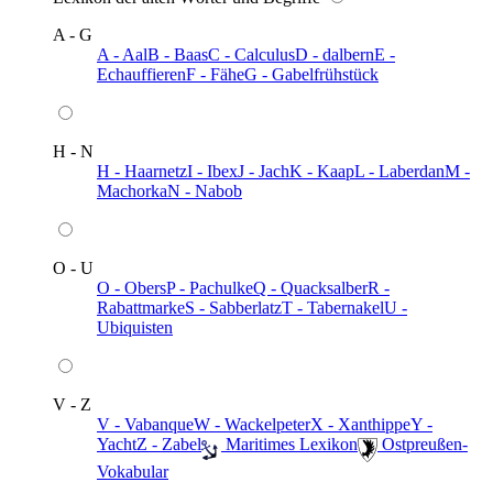
A - G
A - Aal
B - Baas
C - Calculus
D - dalbern
E -
Echauffieren
F - Fähe
G - Gabelfrühstück
H - N
H - Haarnetz
I - Ibex
J - Jach
K - Kaap
L - Laberdan
M -
Machorka
N - Nabob
O - U
O - Obers
P - Pachulke
Q - Quacksalber
R -
Rabattmarke
S - Sabberlatz
T - Tabernakel
U -
Ubiquisten
V - Z
V - Vabanque
W - Wackelpeter
X - Xanthippe
Y -
Yacht
Z - Zabel
️ Maritimes Lexikon
️ Ostpreußen-
Vokabular