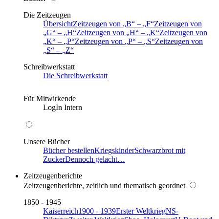
Die Zeitzeugen
Übersicht
Zeitzeugen von
B
–
F
Zeitzeugen von
G
–
H
Zeitzeugen von
H
–
K
Zeitzeugen von
K
–
P
Zeitzeugen von
P
–
S
Zeitzeugen von
S
–
Z
Schreibwerkstatt
Die Schreibwerkstatt
Für Mitwirkende
LogIn Intern
Unsere Bücher
Bücher bestellen
Kriegskinder
Schwarzbrot mit
Zucker
Dennoch gelacht…
Zeitzeugenberichte
Zeitzeugenberichte, zeitlich und thematisch geordnet
1850 - 1945
Kaiserreich
1900 - 1939
Erster Weltkrieg
NS-