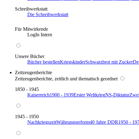
Schreibwerkstatt
Die Schreibwerkstatt
Für Mitwirkende
LogIn Intern
Unsere Bücher
Bücher bestellen
Kriegskinder
Schwarzbrot mit Zucker
De
Zeitzeugenberichte
Zeitzeugenberichte, zeitlich und thematisch geordnet
1850 - 1945
Kaiserreich
1900 - 1939
Erster Weltkrieg
NS-Diktatur
Zwei
1945 - 1950
Nachkriegszeit
Währungsreform
40 Jahre DDR
1950 - 19