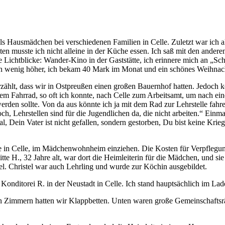
s Hausmädchen bei verschiedenen Familien in Celle. Zuletzt war ich al
zeiten musste ich nicht alleine in der Küche essen. Ich saß mit den a
Lichtblicke: Wander-Kino in der Gaststätte, ich erinnere mich an
Sc
n wenig höher, ich bekam 40 Mark im Monat und ein schönes Weihnac
zählt, dass wir in Ostpreußen einen großen Bauernhof hatten. Jedoch ko
em Fahrrad, so oft ich konnte, nach Celle zum Arbeitsamt, um nach ein
rden sollte. Von da aus könnte ich ja mit dem Rad zur Lehrstelle fahr
ch, Lehrstellen sind für die Jugendlichen da, die nicht arbeiten.
Einmal
, Dein Vater ist nicht gefallen, sondern gestorben, Du bist keine Krie
ne in Celle, im Mädchenwohnheim einziehen. Die Kosten für Verpflegun
e H., 32 Jahre alt, war dort die Heimleiterin für die Mädchen, und sie 
l. Christel war auch Lehrling und wurde zur Köchin ausgebildet.
d Konditorei R. in der Neustadt in Celle. Ich stand hauptsächlich im L
Zimmern hatten wir Klappbetten. Unten waren große Gemeinschaftsrä