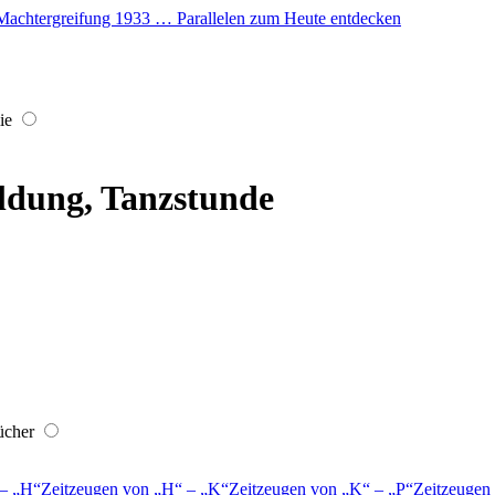
er Machtergreifung 1933 … Parallelen zum Heute entdecken
ie
ldung, Tanzstunde
ücher
–
H
Zeitzeugen von
H
–
K
Zeitzeugen von
K
–
P
Zeitzeugen