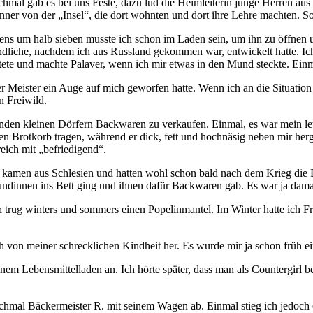
chmal gab es bei uns Feste, dazu lud die Heimleiterin junge Herren au
änner von der
Insel
, die dort wohnten und dort ihre Lehre machten. So
orgens um halb sieben musste ich schon im Laden sein, um ihn zu öffne
endliche, nachdem ich aus Russland gekommen war, entwickelt hatte. I
ete und machte Palaver, wenn ich mir etwas in den Mund steckte. Einmal
r Meister ein Auge auf mich geworfen hatte. Wenn ich an die Situation 
n Freiwild.
den kleinen Dörfern Backwaren zu verkaufen. Einmal, es war mein letzt
ren Brotkorb tragen, während er dick, fett und hochnäsig neben mir he
reich mit
befriedigend
.
ie kamen aus Schlesien und hatten wohl schon bald nach dem Krieg die
undinnen ins Bett ging und ihnen dafür Backwaren gab. Es war ja dama
trug winters und sommers einen Popelinmantel. Im Winter hatte ich Fr
 von meiner schrecklichen Kindheit her. Es wurde mir ja schon früh ei
einem Lebensmittelladen an. Ich hörte später, dass man als Countergirl
mal Bäckermeister R. mit seinem Wagen ab. Einmal stieg ich jedoch ei