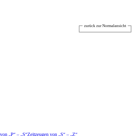
zurück zur Normalansicht
 von
P
–
S
Zeitzeugen von
S
–
Z