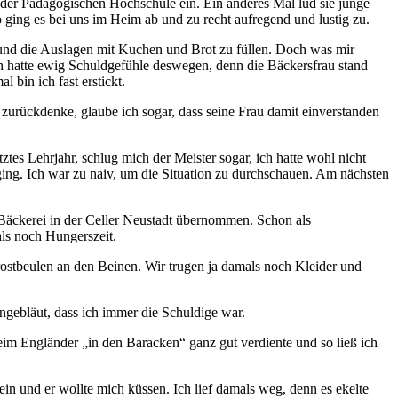
s der Pädagogischen Hochschule ein. Ein anderes Mal lud sie junge
 ging es bei uns im Heim ab und zu recht aufregend und lustig zu.
n und die Auslagen mit Kuchen und Brot zu füllen. Doch was mir
ch hatte ewig Schuldgefühle deswegen, denn die Bäckersfrau stand
 bin ich fast erstickt.
zurückdenke, glaube ich sogar, dass seine Frau damit einverstanden
es Lehrjahr, schlug mich der Meister sogar, ich hatte wohl nicht
rging. Ich war zu naiv, um die Situation zu durchschauen. Am nächsten
 Bäckerei in der Celler Neustadt übernommen. Schon als
ls noch Hungerszeit.
ostbeulen an den Beinen. Wir trugen ja damals noch Kleider und
ngebläut, dass ich immer die Schuldige war.
 beim Engländer
in den Baracken
ganz gut verdiente und so ließ ich
n und er wollte mich küssen. Ich lief damals weg, denn es ekelte