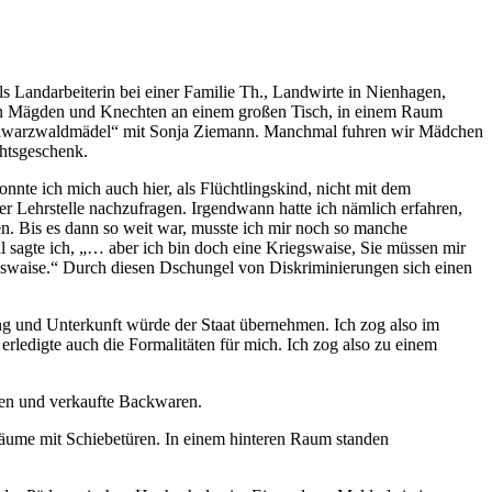
s Landarbeiterin bei einer Familie Th., Landwirte in Nienhagen,
nderen Mägden und Knechten an einem großen Tisch, in einem Raum
hwarzwaldmädel
mit Sonja Ziemann. Manchmal fuhren wir Mädchen
htsgeschenk.
nnte ich mich auch hier, als Flüchtlingskind, nicht mit dem
er Lehrstelle nachzufragen. Irgendwann hatte ich nämlich erfahren,
en. Bis es dann so weit war, musste ich mir noch so manche
 sagte ich,
… aber ich bin doch eine Kriegswaise, Sie müssen mir
gswaise.
Durch diesen Dschungel von Diskriminierungen sich einen
g und Unterkunft würde der Staat übernehmen. Ich zog also im
erledigte auch die Formalitäten für mich. Ich zog also zu einem
aden und verkaufte Backwaren.
ume mit Schiebetüren. In einem hinteren Raum standen