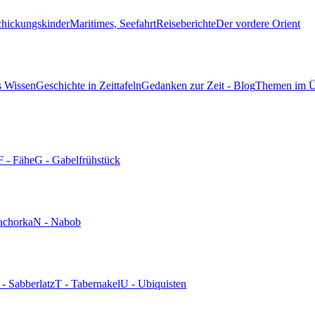
chickungskinder
Maritimes, Seefahrt
Reiseberichte
Der vordere Orient
s Wissen
Geschichte in Zeittafeln
Gedanken zur Zeit - Blog
Themen im Ü
F - Fähe
G - Gabelfrühstück
achorka
N - Nabob
 - Sabberlatz
T - Tabernakel
U - Ubiquisten