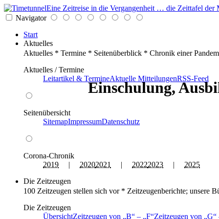
Eine Zeitreise in die Vergangenheit … die Zeittafel d
Navigator
Start
Aktuelles
Aktuelles * Termine * Seitenüberblick * Chronik einer Pandem
Aktuelles / Termine
Leitartikel & Termine
Aktuelle Mitteilungen
RSS-Feed
Einschulung, Ausbi
Seitenübersicht
Sitemap
Impressum
Datenschutz
Corona-Chronik
2019
|
2020
2021
|
2022
2023
|
2025
Die Zeitzeugen
100 Zeitzeugen stellen sich vor * Zeitzeugenberichte; unsere B
Die Zeitzeugen
Übersicht
Zeitzeugen von
B
–
F
Zeitzeugen von
G