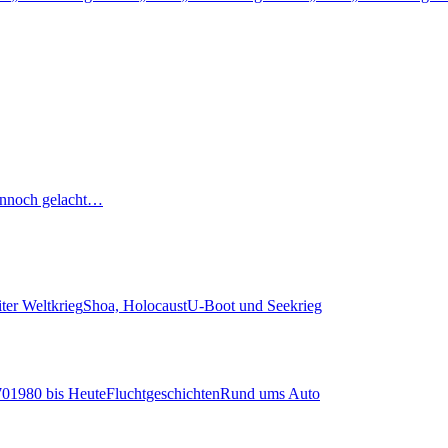
nnoch gelacht…
ter Weltkrieg
Shoa, Holocaust
U-Boot und Seekrieg
70
1980 bis Heute
Fluchtgeschichten
Rund ums Auto