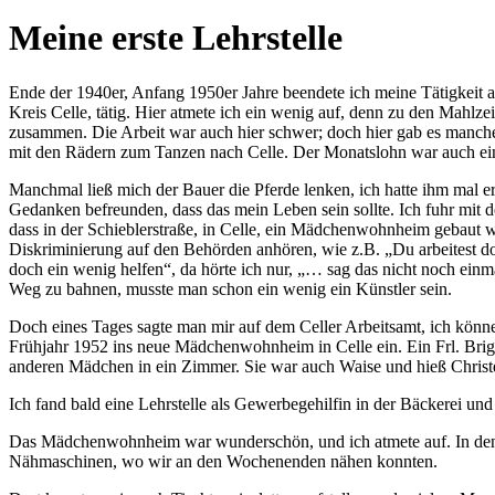
Meine erste Lehrstelle
Ende der 1940er, Anfang 1950er Jahre beendete ich meine Tätigkeit al
Kreis Celle, tätig. Hier atmete ich ein wenig auf, denn zu den Mahl
zusammen. Die Arbeit war auch hier schwer; doch hier gab es manche 
mit den Rädern zum Tanzen nach Celle. Der Monatslohn war auch ei
Manchmal ließ mich der Bauer die Pferde lenken, ich hatte ihm mal er
Gedanken befreunden, dass das mein Leben sein sollte. Ich fuhr mit d
dass in der Schieblerstraße, in Celle, ein Mädchenwohnheim gebaut we
Diskriminierung auf den Behörden anhören, wie z.B.
Du arbeitest do
doch ein wenig helfen
, da hörte ich nur,
… sag das nicht noch einmal
Weg zu bahnen, musste man schon ein wenig ein Künstler sein.
Doch eines Tages sagte man mir auf dem Celler Arbeitsamt, ich kön
Frühjahr 1952 ins neue Mädchenwohnheim in Celle ein. Ein Frl. Brigitt
anderen Mädchen in ein Zimmer. Sie war auch Waise und hieß Christe
Ich fand bald eine Lehrstelle als Gewerbegehilfin in der Bäckerei un
Das Mädchenwohnheim war wunderschön, und ich atmete auf. In den 
Nähmaschinen, wo wir an den Wochenenden nähen konnten.