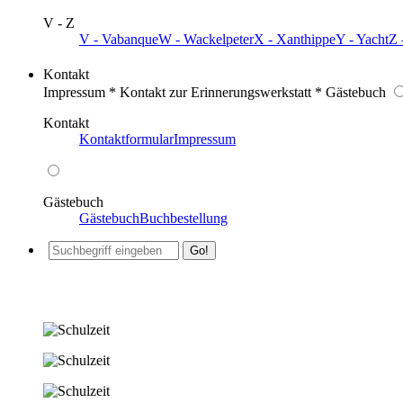
V - Z
V - Vabanque
W - Wackelpeter
X - Xanthippe
Y - Yacht
Z 
Kontakt
Impressum * Kontakt zur Erinnerungswerkstatt * Gästebuch
Kontakt
Kontaktformular
Impressum
Gästebuch
Gästebuch
Buchbestellung