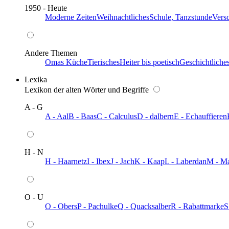
1950 - Heute
Moderne Zeiten
Weihnachtliches
Schule, Tanzstunde
Vers
Andere Themen
Omas Küche
Tierisches
Heiter bis poetisch
Geschichtliche
Lexika
Lexikon der alten Wörter und Begriffe
A - G
A - Aal
B - Baas
C - Calculus
D - dalbern
E - Echauffieren
H - N
H - Haarnetz
I - Ibex
J - Jach
K - Kaap
L - Laberdan
M - M
O - U
O - Obers
P - Pachulke
Q - Quacksalber
R - Rabattmarke
S