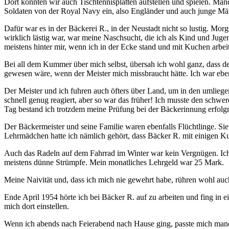
Dort konnten wir auch Tischtennisplatten aufstellen und spielen. Man
Soldaten von der Royal Navy ein, also Engländer und auch junge M
Dafür war es in der Bäckerei R., in der Neustadt nicht so lustig. M
wirklich lästig war, war meine Naschsucht, die ich als Kind und Jug
meistens hinter mir, wenn ich in der Ecke stand und mit Kuchen arbeit
Bei all dem Kummer über mich selbst, übersah ich wohl ganz, dass de
gewesen wäre, wenn der Meister mich missbraucht hätte. Ich war ebe
Der Meister und ich fuhren auch öfters über Land, um in den umliegen
schnell genug reagiert, aber so war das früher! Ich musste den schwe
Tag bestand ich trotzdem meine Prüfung bei der Bäckerinnung erfolg
Der Bäckermeister und seine Familie waren ebenfalls Flüchtlinge. S
Lehrmädchen hatte ich nämlich gehört, dass Bäcker R. mit einigen K
Auch das Radeln auf dem Fahrrad im Winter war kein Vergnügen. Ich 
meistens dünne Strümpfe. Mein monatliches Lehrgeld war 25 Mark.
Meine Naivität und, dass ich mich nie gewehrt habe, rühren wohl auch
Ende April 1954 hörte ich bei Bäcker R. auf zu arbeiten und fing in 
mich dort einstellen.
Wenn ich abends nach Feierabend nach Hause ging, passte mich manch