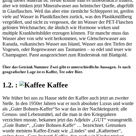
giftig dieses Material ist. Heute könnte man es unbedenklich trinken,
aber wir trinken jetzt Mineralwasser aus heimischer Quelle, abgefüllt
in Glasflaschen. Weil das aber eine ziemliche Schlepperei ist, greifen
viele auf Wasser in Plastikflaschen zurück, was den Plastikmüllberg
vergrößert, und nicht zu vergessen, die im Wasser der PET-Flaschen
gelösten Weichmacher, die ähnlich wie Hormone wirken und
multiple Krankheitsbilder erzeugen können. Für manche muss das
Wasser aber von sehr weit herkommen, wie Gletscherwasser aus
Kanada, vulkanisches Wasser aus Island, Wasser aus den Tiefen der
Vogesen, oder Regenwasser aus Tasmanien – so edel und teuer wie
Champagner. Passt ausgezeichnet zum Rindersteak mit Blattgold.
Über das Getränk Nummer Zwei gibt es unterschiedliche Aussagen. Je nach
geografischer Lage ist es Kaffee, Tee oder Bier.
Kaffee
Wie früher bei uns zu Hause steht der Kaffee auch jetzt an zweiter
Stelle. In den 1950er Jahren war er noch absoluter Luxus und wurde
als
Guter Bohnen-Kaffee
So war das in der Nachkriegszeit; alle
Genuss- und Lebensmittel, auf die man in den Kriegsjahren
verzichten musste, bekamen jetzt das Adjektiv
GUT
vorangestellt.
Gute Butter
,
Guter Bohnen-Kaffe
…
bezeichnet. Getrunken
wurde meistens Kaffee-Ersatz wie
Lindes
und
Kathreiner
,