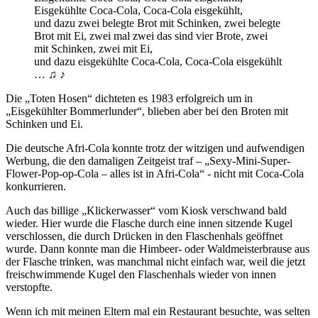
Eisgekühlte Coca-Cola, Coca-Cola eisgekühlt,
und dazu zwei belegte Brot mit Schinken, zwei belegte
Brot mit Ei, zwei mal zwei das sind vier Brote, zwei
mit Schinken, zwei mit Ei,
und dazu eisgekühlte Coca-Cola, Coca-Cola eisgekühlt
… ♫ ♪
Die
Toten Hosen
dichteten es 1983 erfolgreich um in
Eisgekühlter Bommerlunder
, blieben aber bei den Broten mit
Schinken und Ei.
Die deutsche Afri-Cola konnte trotz der witzigen und aufwendigen
Werbung, die den damaligen Zeitgeist traf –
Sexy-Mini-Super-
Flower-Pop-op-Cola – alles ist in Afri-Cola
- nicht mit Coca-Cola
konkurrieren.
Auch das billige
Klickerwasser
vom Kiosk verschwand bald
wieder. Hier wurde die Flasche durch eine innen sitzende Kugel
verschlossen, die durch Drücken in den Flaschenhals geöffnet
wurde. Dann konnte man die Himbeer- oder Waldmeisterbrause aus
der Flasche trinken, was manchmal nicht einfach war, weil die jetzt
freischwimmende Kugel den Flaschenhals wieder von innen
verstopfte.
Wenn ich mit meinen Eltern mal ein Restaurant besuchte, was selten