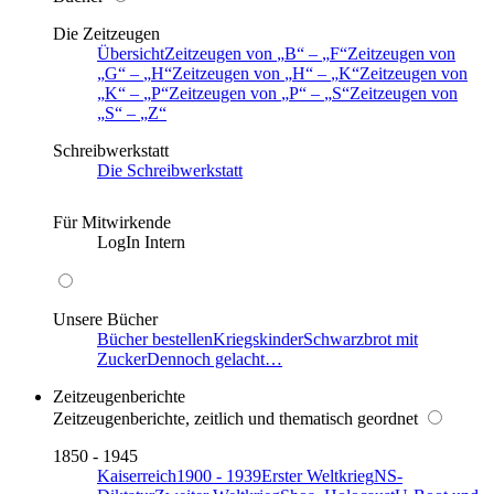
Die Zeitzeugen
Übersicht
Zeitzeugen von
B
–
F
Zeitzeugen von
G
–
H
Zeitzeugen von
H
–
K
Zeitzeugen von
K
–
P
Zeitzeugen von
P
–
S
Zeitzeugen von
S
–
Z
Schreibwerkstatt
Die Schreibwerkstatt
Für Mitwirkende
LogIn Intern
Unsere Bücher
Bücher bestellen
Kriegskinder
Schwarzbrot mit
Zucker
Dennoch gelacht…
Zeitzeugenberichte
Zeitzeugenberichte, zeitlich und thematisch geordnet
1850 - 1945
Kaiserreich
1900 - 1939
Erster Weltkrieg
NS-