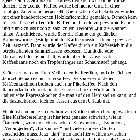
später dann
Caro Instant
-Kaffee, den auch wir Kinder trinken
durften. Der
echte
Kaffee wurde bei meiner Oma in einer
richtigen Zeremonie hergestellt. Die frischen Kaffeebohnen wurden
mit einer handbetriebenen Holzkaffeemühle gemahlen. Danach kam
für jede Tasse ein Teelöffel Kaffeemehl in die vorgewärmte Kanne
und zum Schluss noch zusätzlich ein Teelöffel
für die Kanne
hinzu. Anschließend wurde über die Kanne ein gehäkelter
Kannenwärmer gestülpt und der Kaffee musste sich eine gewisse
Zeit
setzen
. Dann wurde der Kaffee durch ein Kaffeesieb in die
bereitstehenden Sammeltassen gegossen. Damit die gute
Damasttischdecke nicht litt, wurde über den Ausguss der
Kaffeekanne noch ein Tropfenfänger aus Schaumstoff gehängt.
Später erfand dann Frau Melitta den Kaffeefilter, und die nächsten
Jahrzehnte gab es nur Filterkaffee. Die später erfundenen
Kaffeemaschinen brühten auch nur Filterkaffee. Nach den
Italienurlauben kam dann der Espresso hinzu. Wir brachten
italienische Espressokocher, die man auf den Herd stellen kann, und
die dazugehörigen kleinen Tassen aus dem Urlaub mit.
Heute ist eine neue Generation von Kaffeetrinkern herangewachsen.
Eine Kaffeebestellung ist hier jetzt genauso schwierig wie in
Österreich, wo man sich zwischen
Schwarzem
,
Braunem
,
Verlängertem
,
Einspänner
und vielen anderen Sorten
entscheiden muss. Jetzt
darf
man auch hier wählen zwischen
Espresso, Cappuccino, Latte Macchiato, Café Latte, Cafe Crema