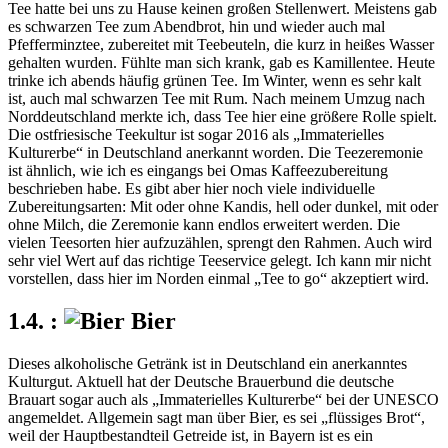
Tee hatte bei uns zu Hause keinen großen Stellenwert. Meistens gab
es schwarzen Tee zum Abendbrot, hin und wieder auch mal
Pfefferminztee, zubereitet mit Teebeuteln, die kurz in heißes Wasser
gehalten wurden. Fühlte man sich krank, gab es Kamillentee. Heute
trinke ich abends häufig grünen Tee. Im Winter, wenn es sehr kalt
ist, auch mal schwarzen Tee mit Rum. Nach meinem Umzug nach
Norddeutschland merkte ich, dass Tee hier eine größere Rolle spielt.
Die ostfriesische Teekultur ist sogar 2016 als
Immaterielles
Kulturerbe
in Deutschland anerkannt worden. Die Teezeremonie
ist ähnlich, wie ich es eingangs bei Omas Kaffeezubereitung
beschrieben habe. Es gibt aber hier noch viele individuelle
Zubereitungsarten: Mit oder ohne Kandis, hell oder dunkel, mit oder
ohne Milch, die Zeremonie kann endlos erweitert werden. Die
vielen Teesorten hier aufzuzählen, sprengt den Rahmen. Auch wird
sehr viel Wert auf das richtige Teeservice gelegt. Ich kann mir nicht
vorstellen, dass hier im Norden einmal
Tee to go
akzeptiert wird.
Bier
Dieses alkoholische Getränk ist in Deutschland ein anerkanntes
Kulturgut. Aktuell hat der Deutsche Brauerbund die deutsche
Brauart sogar auch als
Immaterielles Kulturerbe
bei der UNESCO
angemeldet. Allgemein sagt man über Bier, es sei
flüssiges Brot
,
weil der Hauptbestandteil Getreide ist, in Bayern ist es ein