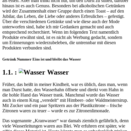
als essen. Aber man trinkt nicht nur, um den Durst zu stillen, darüber
hinaus ist es auch Genuss. Besonders bei alkoholischen Getränken
wird der Zusammenhalt einer Gruppe durch einen Toast – auf den
Jubilar, das Leben, die Liebe oder anderes Erfreuliches – gefestigt.
Über die verschiedenen Getränke und wie diese auch der Mode
unterworfen sind, habe ich mir Gedanken gemacht und auch
entsprechend recherchiert. Wenn im folgenden Text namentlich
Produkte erwähnt sind, ist es nicht als Werbung gedacht, sondern
um Erinnerungen wiederzubeleben, die untrennbar mit diesen
Produkten verbunden sind.
Getränk Nummer Eins ist und bleibt das Wasser
Wasser
Früher, das heißt in meiner Kindheit, war es üblich, dass man, wenn
man Durst hatte, den Wasserhahn öffnete und direkt vom Hahn in
die hohle Hand das Wasser trank. Manchmal wurde das Wasser
auch in einem Krug
veredelt
mit Himbeer- oder Waldmeistersirup.
Mit Zucker und ein paar Spritzern aus der Plastikzitrone – frische
Zitronen waren zu teuer – wurde es zur Zitronenlimonade.
Das sogenannte
Kranwasser
war damals ziemlich gefährlich, denn
viele Wasserleitungen waren aus Blei. Wir erfuhren erst später, wie