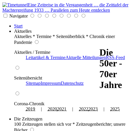
Eine Zeitreise in die Vergangenheit … die Zeittafel der
Machtergreifung 1933 … Parallelen zum Heute entdecken
Navigator
Start
Aktuelles
Aktuelles * Termine * Seitenüberblick * Chronik einer
Pandemie
Die
Aktuelles / Termine
Leitartikel & Termine
Aktuelle Mitteilungen
RSS-Feed
50er -
70er
Seitenübersicht
Jahre
Sitemap
Impressum
Datenschutz
Corona-Chronik
2019
|
2020
2021
|
2022
2023
|
2025
Die Zeitzeugen
100 Zeitzeugen stellen sich vor * Zeitzeugenberichte; unsere
Bücher