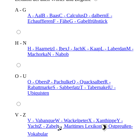
A - G
A - Aal
B - Baas
C - Calculus
D - dalbern
E -
Echauffieren
F - Fähe
G - Gabelfrühstück
H - N
H - Haarnetz
I - Ibex
J - Jach
K - Kaap
L - Laberdan
M -
Machorka
N - Nabob
O - U
O - Obers
P - Pachulke
Q - Quacksalber
R -
Rabattmarke
S - Sabberlatz
T - Tabernakel
U -
Ubiquisten
V - Z
V - Vabanque
W - Wackelpeter
X - Xanthippe
Y -
Yacht
Z - Zabel
️ Maritimes Lexikon
️ Ostpreußen-
Vokabular