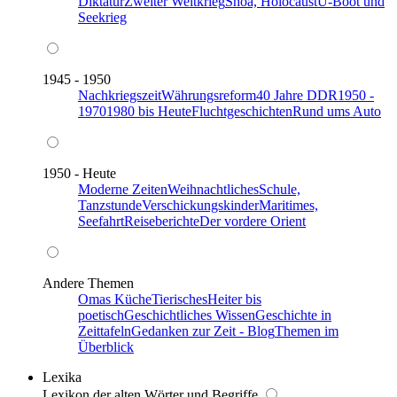
Diktatur
Zweiter Weltkrieg
Shoa, Holocaust
U-Boot und
Seekrieg
1945 - 1950
Nachkriegszeit
Währungsreform
40 Jahre DDR
1950 -
1970
1980 bis Heute
Fluchtgeschichten
Rund ums Auto
1950 - Heute
Moderne Zeiten
Weihnachtliches
Schule,
Tanzstunde
Verschickungskinder
Maritimes,
Seefahrt
Reiseberichte
Der vordere Orient
Andere Themen
Omas Küche
Tierisches
Heiter bis
poetisch
Geschichtliches Wissen
Geschichte in
Zeittafeln
Gedanken zur Zeit - Blog
Themen im
Überblick
Lexika
Lexikon der alten Wörter und Begriffe