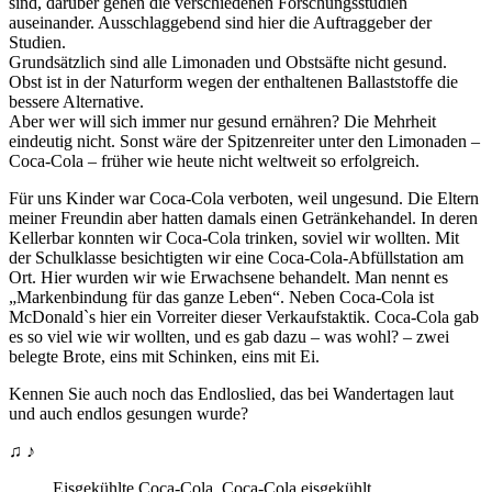
sind, darüber gehen die verschiedenen Forschungsstudien
auseinander. Ausschlaggebend sind hier die Auftraggeber der
Studien.
Grundsätzlich sind alle Limonaden und Obstsäfte nicht gesund.
Obst ist in der Naturform wegen der enthaltenen Ballaststoffe die
bessere Alternative.
Aber wer will sich immer nur gesund ernähren? Die Mehrheit
eindeutig nicht. Sonst wäre der Spitzenreiter unter den Limonaden –
Coca-Cola – früher wie heute nicht weltweit so erfolgreich.
Für uns Kinder war Coca-Cola verboten, weil ungesund. Die Eltern
meiner Freundin aber hatten damals einen Getränkehandel. In deren
Kellerbar konnten wir Coca-Cola trinken, soviel wir wollten. Mit
der Schulklasse besichtigten wir eine Coca-Cola-Abfüllstation am
Ort. Hier wurden wir wie Erwachsene behandelt. Man nennt es
Markenbindung für das ganze Leben
. Neben Coca-Cola ist
McDonald`s hier ein Vorreiter dieser Verkaufstaktik. Coca-Cola gab
es so viel wie wir wollten, und es gab dazu – was wohl? – zwei
belegte Brote, eins mit Schinken, eins mit Ei.
Kennen Sie auch noch das Endloslied, das bei Wandertagen laut
und auch endlos gesungen wurde?
♫ ♪
Eisgekühlte Coca-Cola, Coca-Cola eisgekühlt,