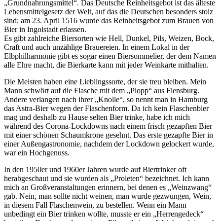
Grundnahrungsmittel
. Das Deutsche Reinheitsgebot ist das älteste
Lebensmittelgesetz der Welt, auf das die Deutschen besonders stolz
sind; am 23. April 1516 wurde das Reinheitsgebot zum Brauen von
Bier in Ingolstadt erlassen.
Es gibt zahlreiche Biersorten wie Hell, Dunkel, Pils, Weizen, Bock,
Craft und auch unzählige Brauereien. In einem Lokal in der
Elbphilharmonie gibt es sogar einen Biersommelier, der dem Namen
alle Ehre macht, die Bierkarte kann mit jeder Weinkarte mithalten.
Die Meisten haben eine Lieblingssorte, der sie treu bleiben. Mein
Mann schwört auf die Flasche mit dem
Plopp
aus Flensburg.
Andere verlangen nach ihrer
Knolle
, so nennt man in Hamburg
das Astra-Bier wegen der Flaschenform. Da ich kein Flaschenbier
mag und deshalb zu Hause selten Bier trinke, habe ich mich
während des Corona-Lockdowns nach einem frisch gezapften Bier
mit einer schönen Schaumkrone gesehnt. Das erste gezapfte Bier in
einer Außengastronomie, nachdem der Lockdown gelockert wurde,
war ein Hochgenuss.
In den 1950er und 1960er Jahren wurde auf Biertrinker oft
herabgeschaut und sie wurden als
Proleten
bezeichnet. Ich kann
mich an Großveranstaltungen erinnern, bei denen es
Weinzwang
gab. Nein, man sollte nicht weinen, man wurde gezwungen, Wein,
in diesem Fall Flaschenwein, zu bestellen. Wenn ein Mann
unbedingt ein Bier trinken wollte, musste er ein
Herrengedeck