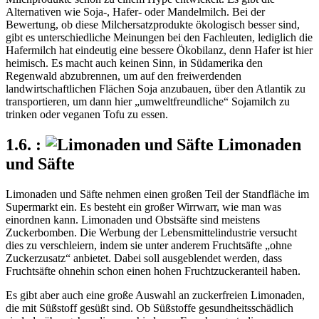
Alternativen wie Soja-, Hafer- oder Mandelmilch. Bei der
Bewertung, ob diese Milchersatzprodukte ökologisch besser sind,
gibt es unterschiedliche Meinungen bei den Fachleuten, lediglich die
Hafermilch hat eindeutig eine bessere Ökobilanz, denn Hafer ist hier
heimisch. Es macht auch keinen Sinn, in Südamerika den
Regenwald abzubrennen, um auf den freiwerdenden
landwirtschaftlichen Flächen Soja anzubauen, über den Atlantik zu
transportieren, um dann hier
umweltfreundliche
Sojamilch zu
trinken oder veganen Tofu zu essen.
Limonaden
und Säfte
Limonaden und Säfte nehmen einen großen Teil der Standfläche im
Supermarkt ein. Es besteht ein großer Wirrwarr, wie man was
einordnen kann. Limonaden und Obstsäfte sind meistens
Zuckerbomben. Die Werbung der Lebensmittelindustrie versucht
dies zu verschleiern, indem sie unter anderem Fruchtsäfte
ohne
Zuckerzusatz
anbietet. Dabei soll ausgeblendet werden, dass
Fruchtsäfte ohnehin schon einen hohen Fruchtzuckeranteil haben.
Es gibt aber auch eine große Auswahl an zuckerfreien Limonaden,
die mit Süßstoff gesüßt sind. Ob Süßstoffe gesundheitsschädlich