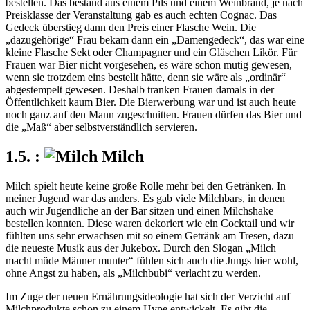
bestellen. Das bestand aus einem Pils und einem Weinbrand, je nach
Preisklasse der Veranstaltung gab es auch echten Cognac. Das
Gedeck überstieg dann den Preis einer Flasche Wein. Die
dazugehörige
Frau bekam dann ein
Damengedeck
, das war eine
kleine Flasche Sekt oder Champagner und ein Gläschen Likör. Für
Frauen war Bier nicht vorgesehen, es wäre schon mutig gewesen,
wenn sie trotzdem eins bestellt hätte, denn sie wäre als
ordinär
abgestempelt gewesen. Deshalb tranken Frauen damals in der
Öffentlichkeit kaum Bier. Die Bierwerbung war und ist auch heute
noch ganz auf den Mann zugeschnitten. Frauen dürfen das Bier und
die
Maß
aber selbstverständlich servieren.
Milch
Milch spielt heute keine große Rolle mehr bei den Getränken. In
meiner Jugend war das anders. Es gab viele Milchbars, in denen
auch wir Jugendliche an der Bar sitzen und einen Milchshake
bestellen konnten. Diese waren dekoriert wie ein Cocktail und wir
fühlten uns sehr erwachsen mit so einem Getränk am Tresen, dazu
die neueste Musik aus der Jukebox. Durch den Slogan
Milch
macht müde Männer munter
fühlen sich auch die Jungs hier wohl,
ohne Angst zu haben, als
Milchbubi
verlacht zu werden.
Im Zuge der neuen Ernährungsideologie hat sich der Verzicht auf
Milchprodukte schon zu einem Hype entwickelt. Es gibt die