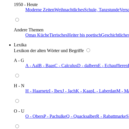
1950 - Heute
Moderne Zeiten
Weihnachtliches
Schule, Tanzstunde
Vers
Andere Themen
Omas Küche
Tierisches
Heiter bis poetisch
Geschichtliche
Lexika
Lexikon der alten Wörter und Begriffe
A - G
A - Aal
B - Baas
C - Calculus
D - dalbern
E - Echauffieren
H - N
H - Haarnetz
I - Ibex
J - Jach
K - Kaap
L - Laberdan
M - M
O - U
O - Obers
P - Pachulke
Q - Quacksalber
R - Rabattmarke
S