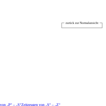
zurück zur Normalansicht
 von
P
–
S
Zeitzeugen von
S
–
Z