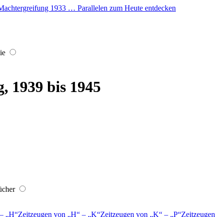
er Machtergreifung 1933 … Parallelen zum Heute entdecken
ie
, 1939 bis 1945
ücher
–
H
Zeitzeugen von
H
–
K
Zeitzeugen von
K
–
P
Zeitzeugen