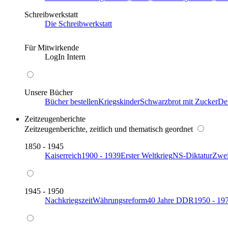
Schreibwerkstatt
Die Schreibwerkstatt
Für Mitwirkende
LogIn Intern
Unsere Bücher
Bücher bestellen
Kriegskinder
Schwarzbrot mit Zucker
De
Zeitzeugenberichte
Zeitzeugenberichte, zeitlich und thematisch geordnet
1850 - 1945
Kaiserreich
1900 - 1939
Erster Weltkrieg
NS-Diktatur
Zwei
1945 - 1950
Nachkriegszeit
Währungsreform
40 Jahre DDR
1950 - 19