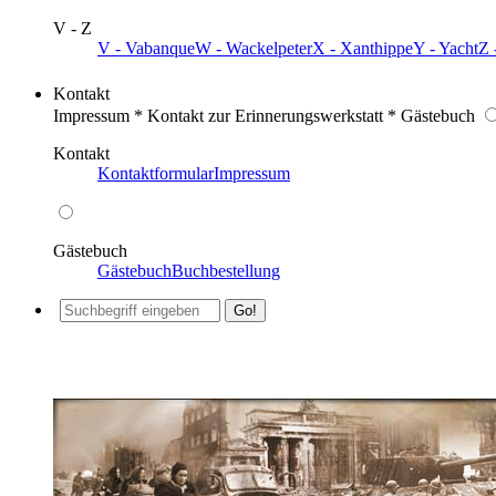
V - Z
V - Vabanque
W - Wackelpeter
X - Xanthippe
Y - Yacht
Z 
Kontakt
Impressum * Kontakt zur Erinnerungswerkstatt * Gästebuch
Kontakt
Kontaktformular
Impressum
Gästebuch
Gästebuch
Buchbestellung