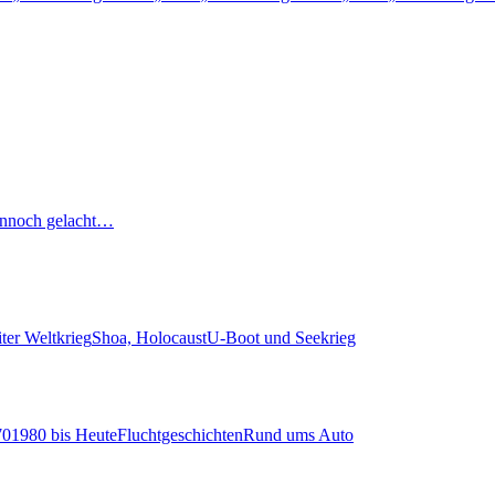
nnoch gelacht…
ter Weltkrieg
Shoa, Holocaust
U-Boot und Seekrieg
70
1980 bis Heute
Fluchtgeschichten
Rund ums Auto