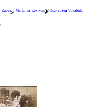
- Zabel
️ Maritimes Lexikon
️ Ostpreußen-Vokabular