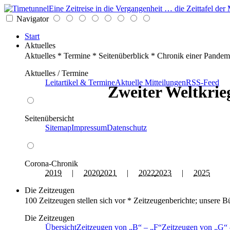
Eine Zeitreise in die Vergangenheit … die Zeittafel d
Navigator
Start
Aktuelles
Aktuelles * Termine * Seitenüberblick * Chronik einer Pandem
Aktuelles / Termine
Leitartikel & Termine
Aktuelle Mitteilungen
RSS-Feed
Zweiter Weltkrieg
Seitenübersicht
Sitemap
Impressum
Datenschutz
Corona-Chronik
2019
|
2020
2021
|
2022
2023
|
2025
Die Zeitzeugen
100 Zeitzeugen stellen sich vor * Zeitzeugenberichte; unsere B
Die Zeitzeugen
Übersicht
Zeitzeugen von
B
–
F
Zeitzeugen von
G