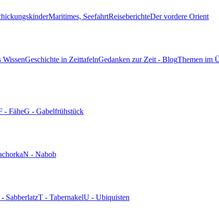
chickungskinder
Maritimes, Seefahrt
Reiseberichte
Der vordere Orient
s Wissen
Geschichte in Zeittafeln
Gedanken zur Zeit - Blog
Themen im Ü
F - Fähe
G - Gabelfrühstück
achorka
N - Nabob
 - Sabberlatz
T - Tabernakel
U - Ubiquisten