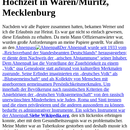
Hochzeit in Waren/Müritz,
Mecklenburg
Nachdem wir alle Papiere zusammen hatten, bekamen Werner und
ich die Erlaubnis zur Heirat. Es war gar nicht so einfach gewesen,
diese Erlaubnis zu erhalten. Da mein Mann Offiziersanwärter war,
wurden große Anforderungen an meine Papiere gestellt. Vor allem
an den
Ahnenpass
Der Ahnenpaß wurde seit 1933 vom
Reichsverband der Standesbeamten Deutschlands
herausgegeben;
er diente dem Nachweis der
arischen Abstammung
seiner Inhaber.
Dem Ahnenpaß lag die Vorstellung der Zugehörigkeit zu einem
Volk
qua Genealogie statt aufgrund von kulturellen Merkmalen
zugrunde. Seine Erfinder imaginierten ein
deutsches Volk
als
Blutsgemeinschaft
und als Kollektiv von Menschen mit
angeborenen gemeinsamen Persönlichkeitsmerkmalen. Um
innerhalb der Bevölkerung nach rassistischen Kriterien die
Angehörigen der
deutschen Volksgemeinschaft
von den rassisch
unerwünschten Minderheiten wie Juden, Roma und Sinti trennen
und die einen privilegieren und die anderen aussondern zu können,
bedurfte es administrativer Instrumente. Ein solches Instrument war
der Ahnenpaß.
Siehe Wikipedia.org
, den ich lückenlos erbringen
konnte, aber mit dem Gesundheitszeugnis war es problematischer.
Meine Mutter war an Tuberkulose gestorben und deshalb musste ich