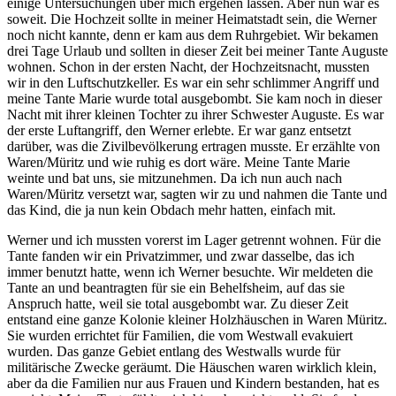
einige Untersuchungen über mich ergehen lassen. Aber nun war es
soweit. Die Hochzeit sollte in meiner Heimatstadt sein, die Werner
noch nicht kannte, denn er kam aus dem Ruhrgebiet. Wir bekamen
drei Tage Urlaub und sollten in dieser Zeit bei meiner Tante Auguste
wohnen. Schon in der ersten Nacht, der Hochzeitsnacht, mussten
wir in den Luftschutzkeller. Es war ein sehr schlimmer Angriff und
meine Tante Marie wurde total ausgebombt. Sie kam noch in dieser
Nacht mit ihrer kleinen Tochter zu ihrer Schwester Auguste. Es war
der erste Luftangriff, den Werner erlebte. Er war ganz entsetzt
darüber, was die Zivilbevölkerung ertragen musste. Er erzählte von
Waren/Müritz und wie ruhig es dort wäre. Meine Tante Marie
weinte und bat uns, sie mitzunehmen. Da ich nun auch nach
Waren/Müritz versetzt war, sagten wir zu und nahmen die Tante und
das Kind, die ja nun kein Obdach mehr hatten, einfach mit.
Werner und ich mussten vorerst im Lager getrennt wohnen. Für die
Tante fanden wir ein Privatzimmer, und zwar dasselbe, das ich
immer benutzt hatte, wenn ich Werner besuchte. Wir meldeten die
Tante an und beantragten für sie ein Behelfsheim, auf das sie
Anspruch hatte, weil sie total ausgebombt war. Zu dieser Zeit
entstand eine ganze Kolonie kleiner Holzhäuschen in Waren Müritz.
Sie wurden errichtet für Familien, die vom Westwall evakuiert
wurden. Das ganze Gebiet entlang des Westwalls wurde für
militärische Zwecke geräumt. Die Häuschen waren wirklich klein,
aber da die Familien nur aus Frauen und Kindern bestanden, hat es