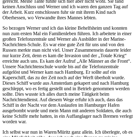
gereicht. Meine Tante fühlte sich hier aber nicht wohl. Sie fand
keinen Anschluss und Werner und ich waren den ganzen Tag auf
der Arbeit. Kurz entschlossen fuhr sie mit ihrem Kind nach
Oberhessen, wo Verwandte ihres Mannes lebten.
So bezogen Werner und ich das kleine Behelfsheim und konnten
nun zum ersten Mal ein Familienleben führen. Ich arbeitete in einer
großen Telefonzentrale und Werner als Ausbilder in der Marine-
Nachrichten-Schule. Es war eine gute Zeit für uns und von den
Russen merkte man nicht viel. Unser Zusammensein dauerte leider
nur kurze Zeit, denn es kam die Invasion und der
Totale Krieg
erreichte auch uns. Es kam der Aufruf
Alle Männer an die Front
.
Unsere Nachrichtenschule wurde bis auf die Telefonzentrale
aufgelöst und Werner kam nach Hamburg. Er sollte auf ein
Kaperschiff, das zu der Zeit noch auf der Werft überholt wurde.
Dieses Schiff wurde aus Amsterdam gekapert und nach Hamburg
geschleppt, wo es fertig gestellt und in Betrieb genommen werden
sollte. Dies wusste ich alles durch meine Tätigkeit beim
Nachrichtendienst. Auf diesem Wege erfuhr ich auch, dass das
Schiff in der Nacht vor dem Auslaufen im Hamburger Hafen
ausgebombt wurde und mein Mann mit anderen Soldaten, die auch
keine Schiffe mehr hatten, in ein Auffanglager nach Bremen verlegt
worden war.
Ich selbst war nun in Waren/Müritz ganz allein. Ich überlegte, ob es