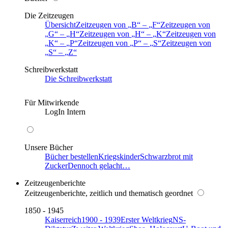
Die Zeitzeugen
Übersicht
Zeitzeugen von
B
–
F
Zeitzeugen von
G
–
H
Zeitzeugen von
H
–
K
Zeitzeugen von
K
–
P
Zeitzeugen von
P
–
S
Zeitzeugen von
S
–
Z
Schreibwerkstatt
Die Schreibwerkstatt
Für Mitwirkende
LogIn Intern
Unsere Bücher
Bücher bestellen
Kriegskinder
Schwarzbrot mit
Zucker
Dennoch gelacht…
Zeitzeugenberichte
Zeitzeugenberichte, zeitlich und thematisch geordnet
1850 - 1945
Kaiserreich
1900 - 1939
Erster Weltkrieg
NS-