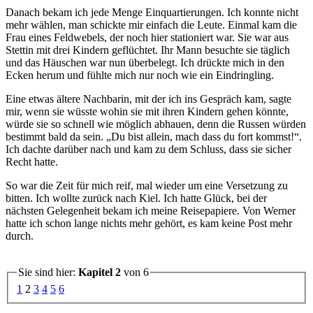
Danach bekam ich jede Menge Einquartierungen. Ich konnte nicht
mehr wählen, man schickte mir einfach die Leute. Einmal kam die
Frau eines Feldwebels, der noch hier stationiert war. Sie war aus
Stettin mit drei Kindern geflüchtet. Ihr Mann besuchte sie täglich
und das Häuschen war nun überbelegt. Ich drückte mich in den
Ecken herum und fühlte mich nur noch wie ein Eindringling.
Eine etwas ältere Nachbarin, mit der ich ins Gespräch kam, sagte
mir, wenn sie wüsste wohin sie mit ihren Kindern gehen könnte,
würde sie so schnell wie möglich abhauen, denn die Russen würden
bestimmt bald da sein.
Du bist allein, mach dass du fort kommst!
.
Ich dachte darüber nach und kam zu dem Schluss, dass sie sicher
Recht hatte.
So war die Zeit für mich reif, mal wieder um eine Versetzung zu
bitten. Ich wollte zurück nach Kiel. Ich hatte Glück, bei der
nächsten Gelegenheit bekam ich meine Reisepapiere. Von Werner
hatte ich schon lange nichts mehr gehört, es kam keine Post mehr
durch.
Sie sind hier:
Kapitel 2
von 6
1
2
3
4
5
6