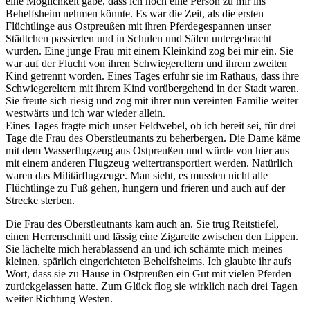
eine Möglichkeit gäbe, dass ich noch eine Person zu mir ins
Behelfsheim nehmen könnte. Es war die Zeit, als die ersten
Flüchtlinge aus Ostpreußen mit ihren Pferdegespannen unser
Städtchen passierten und in Schulen und Sälen untergebracht
wurden. Eine junge Frau mit einem Kleinkind zog bei mir ein. Sie
war auf der Flucht von ihren Schwiegereltern und ihrem zweiten
Kind getrennt worden. Eines Tages erfuhr sie im Rathaus, dass ihre
Schwiegereltern mit ihrem Kind vorübergehend in der Stadt waren.
Sie freute sich riesig und zog mit ihrer nun vereinten Familie weiter
westwärts und ich war wieder allein.
Eines Tages fragte mich unser Feldwebel, ob ich bereit sei, für drei
Tage die Frau des Oberstleutnants zu beherbergen. Die Dame käme
mit dem Wasserflugzeug aus Ostpreußen und würde von hier aus
mit einem anderen Flugzeug weitertransportiert werden. Natürlich
waren das Militärflugzeuge. Man sieht, es mussten nicht alle
Flüchtlinge zu Fuß gehen, hungern und frieren und auch auf der
Strecke sterben.
Die Frau des Oberstleutnants kam auch an. Sie trug Reitstiefel,
einen Herrenschnitt und lässig eine Zigarette zwischen den Lippen.
Sie lächelte mich herablassend an und ich schämte mich meines
kleinen, spärlich eingerichteten Behelfsheims. Ich glaubte ihr aufs
Wort, dass sie zu Hause in Ostpreußen ein Gut mit vielen Pferden
zurückgelassen hatte. Zum Glück flog sie wirklich nach drei Tagen
weiter Richtung Westen.