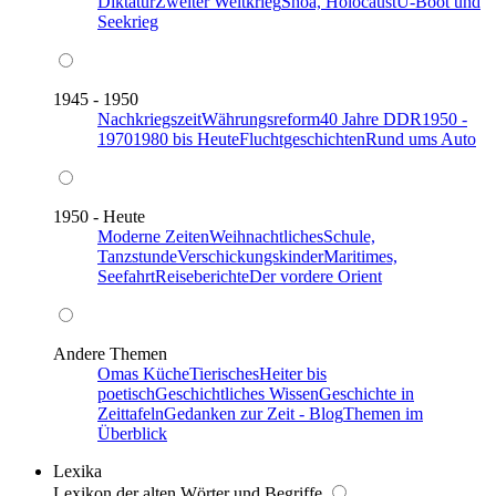
Diktatur
Zweiter Weltkrieg
Shoa, Holocaust
U-Boot und
Seekrieg
1945 - 1950
Nachkriegszeit
Währungsreform
40 Jahre DDR
1950 -
1970
1980 bis Heute
Fluchtgeschichten
Rund ums Auto
1950 - Heute
Moderne Zeiten
Weihnachtliches
Schule,
Tanzstunde
Verschickungskinder
Maritimes,
Seefahrt
Reiseberichte
Der vordere Orient
Andere Themen
Omas Küche
Tierisches
Heiter bis
poetisch
Geschichtliches Wissen
Geschichte in
Zeittafeln
Gedanken zur Zeit - Blog
Themen im
Überblick
Lexika
Lexikon der alten Wörter und Begriffe