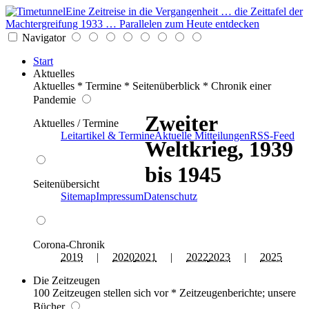
Eine Zeitreise in die Vergangenheit … die Zeittafel der
Machtergreifung 1933 … Parallelen zum Heute entdecken
Navigator
Start
Aktuelles
Aktuelles * Termine * Seitenüberblick * Chronik einer
Pandemie
Zweiter
Aktuelles / Termine
Leitartikel & Termine
Aktuelle Mitteilungen
RSS-Feed
Weltkrieg, 1939
bis 1945
Seitenübersicht
Sitemap
Impressum
Datenschutz
Corona-Chronik
2019
|
2020
2021
|
2022
2023
|
2025
Die Zeitzeugen
100 Zeitzeugen stellen sich vor * Zeitzeugenberichte; unsere
Bücher