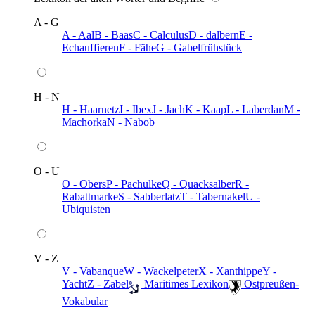
A - G
A - Aal
B - Baas
C - Calculus
D - dalbern
E -
Echauffieren
F - Fähe
G - Gabelfrühstück
H - N
H - Haarnetz
I - Ibex
J - Jach
K - Kaap
L - Laberdan
M -
Machorka
N - Nabob
O - U
O - Obers
P - Pachulke
Q - Quacksalber
R -
Rabattmarke
S - Sabberlatz
T - Tabernakel
U -
Ubiquisten
V - Z
V - Vabanque
W - Wackelpeter
X - Xanthippe
Y -
Yacht
Z - Zabel
️ Maritimes Lexikon
️ Ostpreußen-
Vokabular