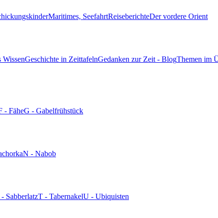
chickungskinder
Maritimes, Seefahrt
Reiseberichte
Der vordere Orient
s Wissen
Geschichte in Zeittafeln
Gedanken zur Zeit - Blog
Themen im Ü
F - Fähe
G - Gabelfrühstück
achorka
N - Nabob
 - Sabberlatz
T - Tabernakel
U - Ubiquisten