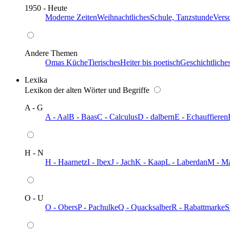
1950 - Heute
Moderne Zeiten
Weihnachtliches
Schule, Tanzstunde
Vers
Andere Themen
Omas Küche
Tierisches
Heiter bis poetisch
Geschichtliche
Lexika
Lexikon der alten Wörter und Begriffe
A - G
A - Aal
B - Baas
C - Calculus
D - dalbern
E - Echauffieren
H - N
H - Haarnetz
I - Ibex
J - Jach
K - Kaap
L - Laberdan
M - M
O - U
O - Obers
P - Pachulke
Q - Quacksalber
R - Rabattmarke
S