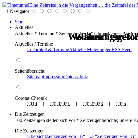
Eine Zeitreise in die Vergangenheit … die Zeittafel d
Navigator
Start
Aktuelles
Aktuelles * Termine * Seitenüberblick * Chronik einer Pandem
Weihnachtsgesch
Weihnachtsgesch
Währungsrefo
Währungsrefo
Währungsrefo
Währungsrefo
Aktuelles / Termine
Leitartikel & Termine
Aktuelle Mitteilungen
RSS-Feed
Seitenübersicht
Sitemap
Impressum
Datenschutz
Corona-Chronik
2019
|
2020
2021
|
2022
2023
|
2025
Die Zeitzeugen
100 Zeitzeugen stellen sich vor * Zeitzeugenberichte; unsere B
Die Zeitzeugen
Übersicht
Zeitzeugen von
B
–
F
Zeitzeugen von
G