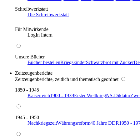
Schreibwerkstatt
Die Schreibwerkstatt
Für Mitwirkende
LogIn Intern
Unsere Bücher
Bücher bestellen
Kriegskinder
Schwarzbrot mit Zucker
De
Zeitzeugenberichte
Zeitzeugenberichte, zeitlich und thematisch geordnet
1850 - 1945
Kaiserreich
1900 - 1939
Erster Weltkrieg
NS-Diktatur
Zwei
1945 - 1950
Nachkriegszeit
Währungsreform
40 Jahre DDR
1950 - 19