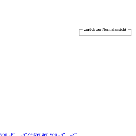
zurück zur Normalansicht
 von
P
–
S
Zeitzeugen von
S
–
Z