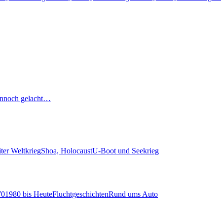
nnoch gelacht…
ter Weltkrieg
Shoa, Holocaust
U-Boot und Seekrieg
70
1980 bis Heute
Fluchtgeschichten
Rund ums Auto