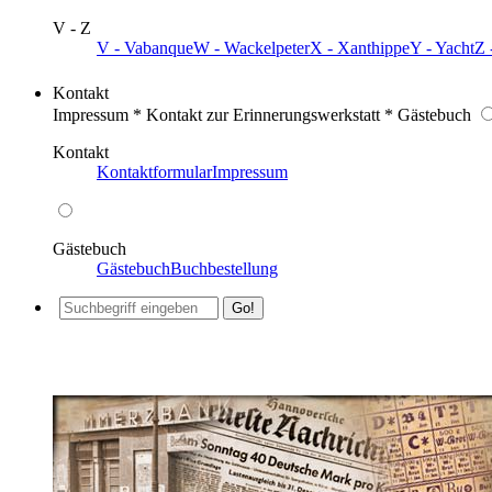
V - Z
V - Vabanque
W - Wackelpeter
X - Xanthippe
Y - Yacht
Z 
Kontakt
Impressum * Kontakt zur Erinnerungswerkstatt * Gästebuch
Kontakt
Kontaktformular
Impressum
Gästebuch
Gästebuch
Buchbestellung