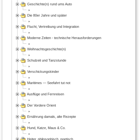
Geschichte(n) rund ums Auto
Die 80er Jahre und später
Flucht, Vertreibung und Integration
Moderne Zeiten - technische Herausforderungen
Weihnachtsgeschichte(n)
Schulzeit und Tanzstunde
Verschickungskinder
Maritimes — Seefahrt tut not
Ausflüge und Fernreisen
Der Vordere Orient
Ernährung damals, alte Rezepte
Hund, Katze, Maus & Co.
Heiter, philosophisch, poetisch