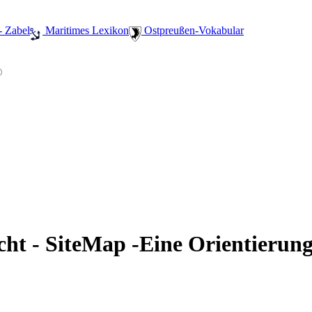
- Zabel
️ Maritimes Lexikon
️ Ostpreußen-Vokabular
cht - SiteMap -Eine Orientierung