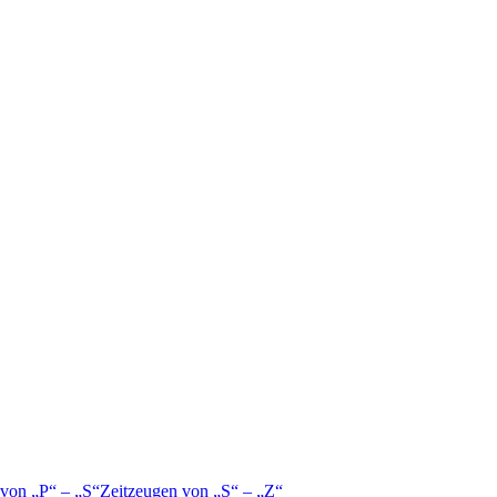
 von
P
–
S
Zeitzeugen von
S
–
Z