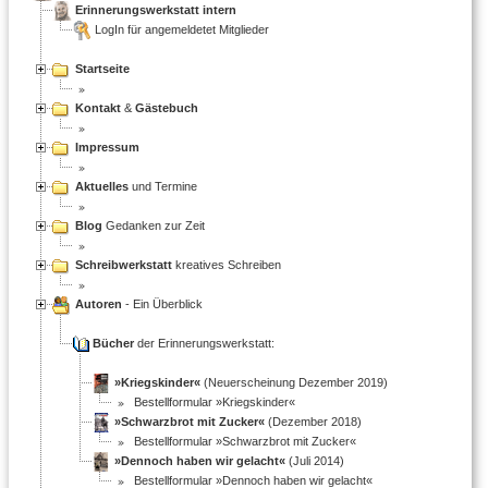
Erinnerungswerkstatt intern
LogIn für angemeldetet Mitglieder
Startseite
Kontakt
&
Gästebuch
Impressum
Aktuelles
und Termine
Blog
Gedanken zur Zeit
Schreibwerkstatt
kreatives Schreiben
Autoren
- Ein Überblick
Bücher
der Erinnerungswerkstatt:
»Kriegskinder«
(Neuerscheinung Dezember 2019)
Bestellformular »Kriegskinder«
»Schwarzbrot mit Zucker«
(Dezember 2018)
Bestellformular »Schwarzbrot mit Zucker«
»Dennoch haben wir gelacht«
(Juli 2014)
Bestellformular »Dennoch haben wir gelacht«