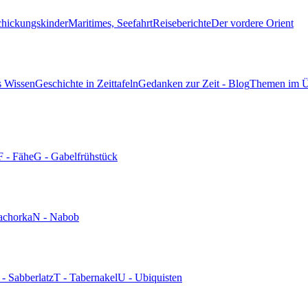
chickungskinder
Maritimes, Seefahrt
Reiseberichte
Der vordere Orient
s Wissen
Geschichte in Zeittafeln
Gedanken zur Zeit - Blog
Themen im Ü
F - Fähe
G - Gabelfrühstück
achorka
N - Nabob
 - Sabberlatz
T - Tabernakel
U - Ubiquisten