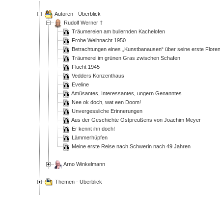
Autoren - Überblick
Rudolf Werner †
Träumereien am bullernden Kachelofen
Frohe Weihnacht 1950
Betrachtungen eines
Kunstbanausen
über seine erste Flore
Träumerei im grünen Gras zwischen Schafen
Flucht 1945
Vedders Konzenthaus
Eveline
Amüsantes, Interessantes, ungern Genanntes
Nee ok doch, wat een Doom!
Unvergessliche Erinnerungen
Aus der Geschichte Ostpreußens von Joachim Meyer
Er kennt ihn doch!
Lämmerhüpfen
Meine erste Reise nach Schwerin nach 49 Jahren
Arno Winkelmann
Themen - Überblick