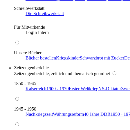
Schreibwerkstatt
Die Schreibwerkstatt
Für Mitwirkende
LogIn Intern
Unsere Bücher
Bücher bestellen
Kriegskinder
Schwarzbrot mit Zucker
De
Zeitzeugenberichte
Zeitzeugenberichte, zeitlich und thematisch geordnet
1850 - 1945
Kaiserreich
1900 - 1939
Erster Weltkrieg
NS-Diktatur
Zwei
1945 - 1950
Nachkriegszeit
Währungsreform
40 Jahre DDR
1950 - 19