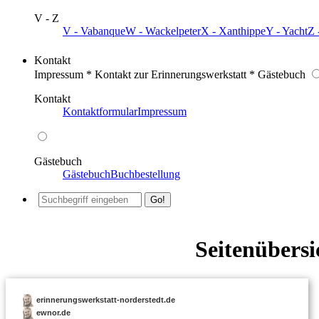
V - Z
V - Vabanque
W - Wackelpeter
X - Xanthippe
Y - Yacht
Z 
Kontakt
Impressum * Kontakt zur Erinnerungswerkstatt * Gästebuch
Kontakt
Kontaktformular
Impressum
Gästebuch
Gästebuch
Buchbestellung
Seitenübersi
erinnerungswerkstatt-norderstedt.de
ewnor.de