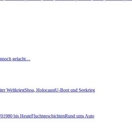
nnoch gelacht…
ter Weltkrieg
Shoa, Holocaust
U-Boot und Seekrieg
70
1980 bis Heute
Fluchtgeschichten
Rund ums Auto