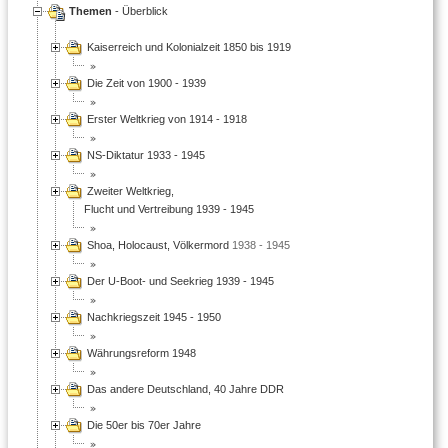
Themen
- Überblick
Kaiserreich und Kolonialzeit 1850 bis 1919
Die Zeit von 1900 - 1939
Erster Weltkrieg von 1914 - 1918
NS-Diktatur 1933 - 1945
Zweiter Weltkrieg,
Flucht und Vertreibung 1939 - 1945
Shoa, Holocaust, Völkermord
1938 - 1945
Der U-Boot- und Seekrieg 1939 - 1945
Nachkriegszeit 1945 - 1950
Währungsreform 1948
Das andere Deutschland, 40 Jahre DDR
Die 50er bis 70er Jahre