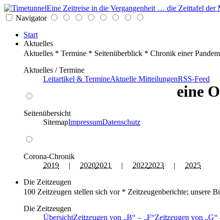
Eine Zeitreise in die Vergangenheit … die Zeittafel d
Navigator
Start
Aktuelles
Aktuelles * Termine * Seitenüberblick * Chronik einer Pandem
Aktuelles / Termine
Leitartikel & Termine
Aktuelle Mitteilungen
RSS-Feed
eine O
Seitenübersicht
Sitemap
Impressum
Datenschutz
Corona-Chronik
2019
|
2020
2021
|
2022
2023
|
2025
Die Zeitzeugen
100 Zeitzeugen stellen sich vor * Zeitzeugenberichte; unsere B
Die Zeitzeugen
Übersicht
Zeitzeugen von
B
–
F
Zeitzeugen von
G