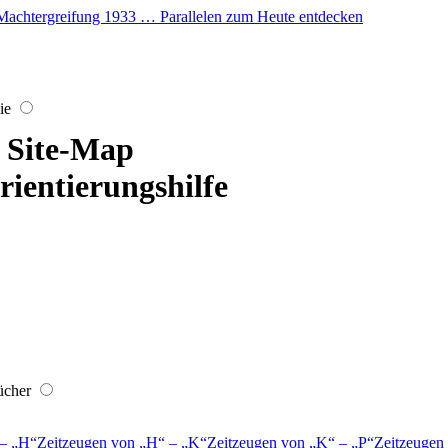
er Machtergreifung 1933 … Parallelen zum Heute entdecken
ie
Site-Map
rientierungshilfe
ücher
–
H
Zeitzeugen von
H
–
K
Zeitzeugen von
K
–
P
Zeitzeugen