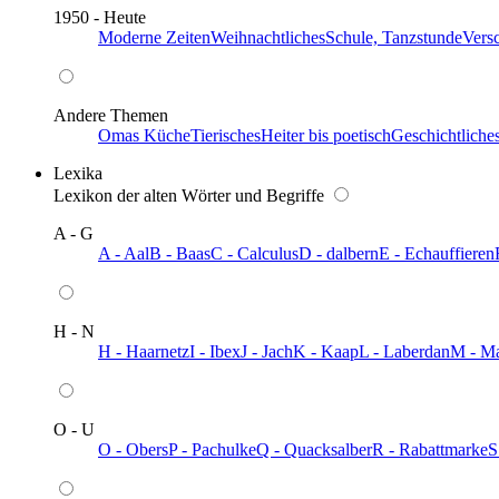
1950 - Heute
Moderne Zeiten
Weihnachtliches
Schule, Tanzstunde
Vers
Andere Themen
Omas Küche
Tierisches
Heiter bis poetisch
Geschichtliche
Lexika
Lexikon der alten Wörter und Begriffe
A - G
A - Aal
B - Baas
C - Calculus
D - dalbern
E - Echauffieren
H - N
H - Haarnetz
I - Ibex
J - Jach
K - Kaap
L - Laberdan
M - M
O - U
O - Obers
P - Pachulke
Q - Quacksalber
R - Rabattmarke
S