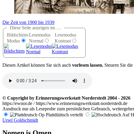
Die Zeit von 1900 bis 1939
Diese Seite anzeigen im …
Bildschirm-
Lesemodus
Lesemodus
Modus
Normal
Kontrast
D
iesen Artikel können Sie sich auch
vorlesen lassen.
Steuern Sie die
© Copyright by Erinnerungswerkstatt Norderstedt 2004 - 2026
https://ewnor.de / https://www.erinnerungswerkstatt-norderstedt.de
Ausdruck nur als Leseprobe zum persönlichen Gebrauch, weitergehend
Op Plattdüütsch vertellt
Auf Ho
Ursel Goldschmidt
Nomen is Omen