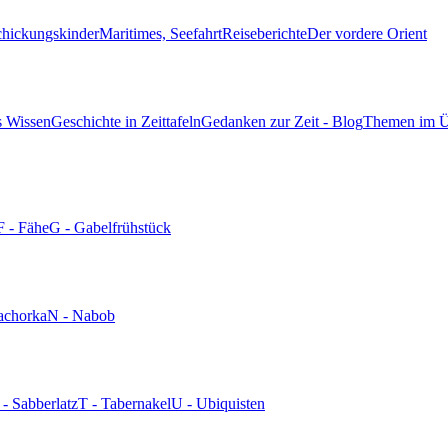
chickungskinder
Maritimes, Seefahrt
Reiseberichte
Der vordere Orient
s Wissen
Geschichte in Zeittafeln
Gedanken zur Zeit - Blog
Themen im Ü
F - Fähe
G - Gabelfrühstück
achorka
N - Nabob
 - Sabberlatz
T - Tabernakel
U - Ubiquisten