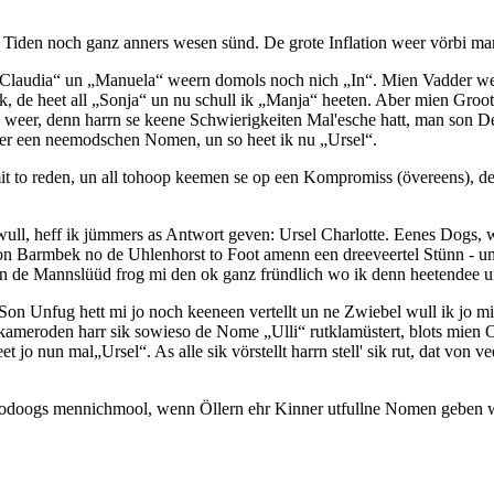
iden noch ganz anners wesen sünd. De grote Inflation weer vörbi man 
Claudia
un
Manuela
weern domols noch nich
In
. Mien Vadder wee
, de heet all
Sonja
un nu schull ik
Manja
heeten. Aber mien Groot
 weer, denn harrn se keene Schwierigkeiten Mal'esche hatt, man son 
lever een neemodschen Nomen, un so heet ik nu
Ursel
.
it to reden, un all tohoop keemen se op een Kompromiss (övereens), d
ll, heff ik jümmers as Antwort geven: Ursel Charlotte. Eenes Dogs,
on Barmbek no de Uhlenhorst to Foot amenn een dreeveertel Stünn - un
n de Mannslüüd frog mi den ok ganz fründlich wo ik denn heetendee un 
 Son Unfug hett mi jo noch keeneen vertellt un ne Zwiebel wull ik jo 
elkameroden harr sik sowieso de Nome
Ulli
rutklamüstert, blots mien
et jo nun mal
Ursel
. As alle sik vörstellt harrn stell' sik rut, dat v
doogs mennichmool, wenn Öllern ehr Kinner utfullne Nomen geben wüll