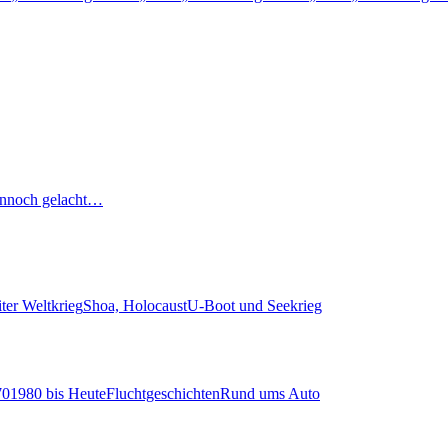
nnoch gelacht…
ter Weltkrieg
Shoa, Holocaust
U-Boot und Seekrieg
70
1980 bis Heute
Fluchtgeschichten
Rund ums Auto