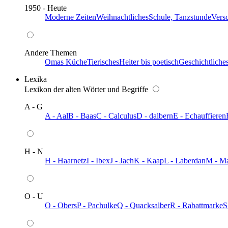
1950 - Heute
Moderne Zeiten
Weihnachtliches
Schule, Tanzstunde
Vers
Andere Themen
Omas Küche
Tierisches
Heiter bis poetisch
Geschichtliche
Lexika
Lexikon der alten Wörter und Begriffe
A - G
A - Aal
B - Baas
C - Calculus
D - dalbern
E - Echauffieren
H - N
H - Haarnetz
I - Ibex
J - Jach
K - Kaap
L - Laberdan
M - M
O - U
O - Obers
P - Pachulke
Q - Quacksalber
R - Rabattmarke
S