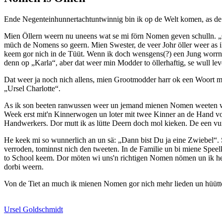
Ende Negenteinhunnertachtuntwinnig bin ik op de Welt komen, as de T
Mien Öllern weern nu uneens wat se mi förn Nomen geven schulln.
müch de Nomens so geern. Mien Swester, de veer Johr öller weer as ik
keem gor nich in de Tüüt. Wenn ik doch wensgens(?) een Jung worrn
denn op
Karla
, aber dat weer min Modder to öllerhaftig, se wull 
Dat weer ja noch nich allens, mien Grootmodder harr ok een Woort m
Ursel Charlotte
.
As ik son beeten ranwussen weer un jemand mienen Nomen weeten wu
Week erst mit'n Kinnerwogen un loter mit twee Kinner an de Hand v
Handwerkers. Dor mutt ik as lütte Deern doch mol kieken. De een vu
He keek mi so wunnerlich an un sä:
Dann bist Du ja eine Zwiebel
.
verroden, tominnst nich den tweeten. In de Familie un bi miene Spe
to School keem. Dor möten wi uns'n richtigen Nomen nömen un ik he
dorbi weern.
Von de Tiet an much ik mienen Nomen gor nich mehr lieden un hüütto
Ursel Goldschmidt