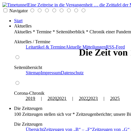
Eine Zeitreise in die Vergangenheit … die Zeittafel d
Navigator
Start
Aktuelles
Aktuelles * Termine * Seitenüberblick * Chronik einer Pandem
Aktuelles / Termine
Leitartikel & Termine
Aktuelle Mitteilungen
RSS-Feed
Die Zeit von
Seitenübersicht
Sitemap
Impressum
Datenschutz
Corona-Chronik
2019
|
2020
2021
|
2022
2023
|
2025
Die Zeitzeugen
100 Zeitzeugen stellen sich vor * Zeitzeugenberichte; unsere B
Die Zeitzeugen
Übersicht
Zeitzeugen von
B
–
F
Zeitzeugen von
G