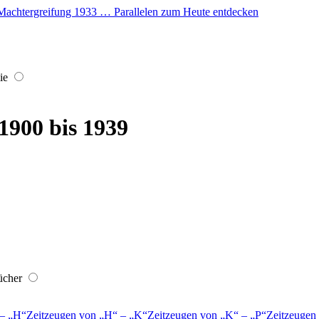
er Machtergreifung 1933 … Parallelen zum Heute entdecken
ie
 1900 bis 1939
ücher
–
H
Zeitzeugen von
H
–
K
Zeitzeugen von
K
–
P
Zeitzeugen