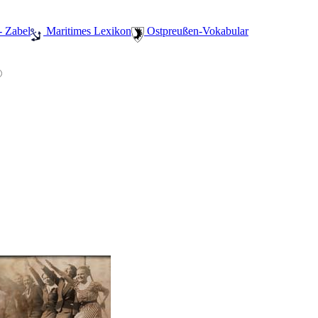
- Zabel
️ Maritimes Lexikon
️ Ostpreußen-Vokabular