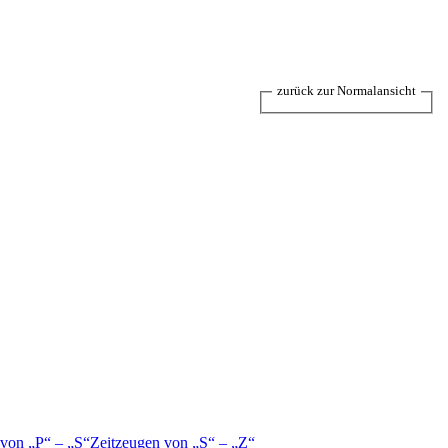
zurück zur Normalansicht
 von
P
–
S
Zeitzeugen von
S
–
Z