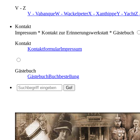
V - Z
V - Vabanque
W - Wackelpeter
X - Xanthippe
Y - Yacht
Z 
Kontakt
Impressum * Kontakt zur Erinnerungswerkstatt * Gästebuch
Kontakt
Kontaktformular
Impressum
Gästebuch
Gästebuch
Buchbestellung