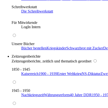
Schreibwerkstatt
Die Schreibwerkstatt
Für Mitwirkende
LogIn Intern
Unsere Bücher
Bücher bestellen
Kriegskinder
Schwarzbrot mit Zucker
De
Zeitzeugenberichte
Zeitzeugenberichte, zeitlich und thematisch geordnet
1850 - 1945
Kaiserreich
1900 - 1939
Erster Weltkrieg
NS-Diktatur
Zwei
1945 - 1950
Nachkriegszeit
Währungsreform
40 Jahre DDR
1950 - 19