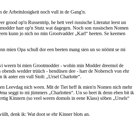
de Arbeitslosigkeit noch vull in de Gang'n.
r grood op'n Russentrip, he hett veel russische Literatur leest un
modder harr op'n Stutz wat dagegen. Noch son russischen Nomen
Deern kunn jo nich no min Grootvadder
Karl
heeten. Se keemen
enn mien Opa schull dor een beeten mang sien un so nöömt se mi
 wi weern bi mien Grootmodder - wohin min Modder dreemol de
 obends wedder trüüch - hendüsen dee - harr de Nobersch von ehr
ik anter em vull Stolt:
Ursel Charlotte
.
mien Leevdag nich ween. Mit de Tiet heff ik mien'n Nomen nich mehr
 Oma seggt to mi jümmers
Charlotten
. Un so heet ik denn eben bit ik
on veertig Kinnern (so veel weern domols in eene Klass) söben
Ursels
t, denk ik: Wat doot se ehr Kinner blots an.