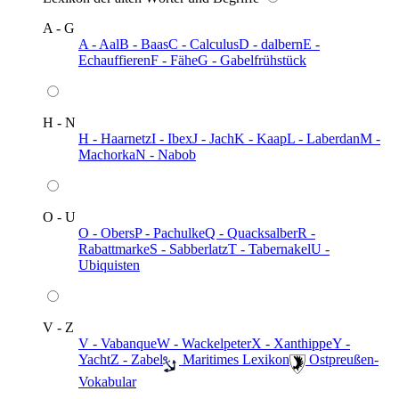
A - G
A - Aal
B - Baas
C - Calculus
D - dalbern
E -
Echauffieren
F - Fähe
G - Gabelfrühstück
H - N
H - Haarnetz
I - Ibex
J - Jach
K - Kaap
L - Laberdan
M -
Machorka
N - Nabob
O - U
O - Obers
P - Pachulke
Q - Quacksalber
R -
Rabattmarke
S - Sabberlatz
T - Tabernakel
U -
Ubiquisten
V - Z
V - Vabanque
W - Wackelpeter
X - Xanthippe
Y -
Yacht
Z - Zabel
️ Maritimes Lexikon
️ Ostpreußen-
Vokabular