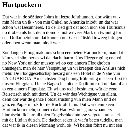
Hartpuckern
Dat wär in de sößtiger Johrn int letzte Johrhunnert, dor wärn wi -
min Mann un ik - von min Onkel no Amerika inlodt, un dat wär
schon wat Besünneres. To de Tied gift dat noch nich son Tourismus
no dröben als hüt, denn domols möt wi veer Mark un twinntig för
een Dollar betoln un dat kunnen nur Geschäftslüd toweeg bringen
oder eben wenn man inlodt wär.
Son langen Floog makt uns schon een beten Hartpuckern, man dat
käm veel slimmer as wi dat dacht harrn. Uns Fleeger güng ersmol
no New York un dor mussen wi op een annern Flooghoben
umstiegen, man de harr Verspätung un wi kreegen den Ansluss nich
mehr. De Flooggesellschap besorg uns een Hotel in de Nähe vun
LA GUARDIA. An nächsten Dag bannig fröh bring uns een Taxi to
unsern Flugplatz. Unsre Bagasch smit de Taxifohrer rut un dampf ab
to een annern Flugplatz. Eh wi uns recht besinnen, wär de eene
Reisetasch nich mit dorbi. Un de wär das Wichtigste vun allem,
denn dor wär de ganze Fotoausrüstung vun mien Mann und de
ganzen Papiern - ok för de Rückfohrt - in. Dat wär denn keen
Hartpuckern mehr, sonnern dat Hart wär uns ganz woanners
hinrutscht. Ik harr all mien Engelschkenntnisse vergeten un snack
mit de Lüd in dütsch. De dachen seker ik wär'n beten tüdelig, man
dat wär ik in diesen Momang wohl ok. Wi beiden föhrt nu mit een