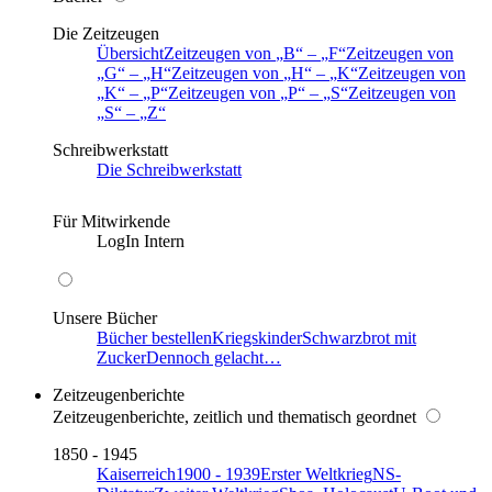
Die Zeitzeugen
Übersicht
Zeitzeugen von
B
–
F
Zeitzeugen von
G
–
H
Zeitzeugen von
H
–
K
Zeitzeugen von
K
–
P
Zeitzeugen von
P
–
S
Zeitzeugen von
S
–
Z
Schreibwerkstatt
Die Schreibwerkstatt
Für Mitwirkende
LogIn Intern
Unsere Bücher
Bücher bestellen
Kriegskinder
Schwarzbrot mit
Zucker
Dennoch gelacht…
Zeitzeugenberichte
Zeitzeugenberichte, zeitlich und thematisch geordnet
1850 - 1945
Kaiserreich
1900 - 1939
Erster Weltkrieg
NS-