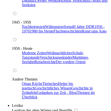
Diktatur
Zweiter Weltkrieg
Shoa, Holocaust
U-Boot und
Seekrieg
1945 - 1950
Nachkriegszeit
Währungsreform
40 Jahre DDR
1950 -
1970
1980 bis Heute
Fluchtgeschichten
Rund ums Auto
1950 - Heute
Moderne Zeiten
Weihnachtliches
Schule,
Tanzstunde
Verschickungskinder
Maritimes,
Seefahrt
Reiseberichte
Der vordere Orient
Andere Themen
Omas Küche
Tierisches
Heiter bis
poetisch
Geschichtliches Wissen
Geschichte in
Zeittafeln
Gedanken zur Zeit - Blog
Themen im
Überblick
Lexika
Lexikon der alten Wörter und Begriffe