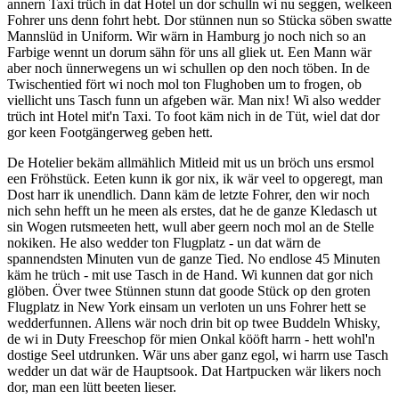
annern Taxi trüch in dat Hotel un dor schulln wi nu seggen, welkeen
Fohrer uns denn fohrt hebt. Dor stünnen nun so Stücka söben swatte
Mannslüd in Uniform. Wir wärn in Hamburg jo noch nich so an
Farbige wennt un dorum sähn för uns all gliek ut. Een Mann wär
aber noch ünnerwegens un wi schullen op den noch töben. In de
Twischentied fört wi noch mol ton Flughoben um to frogen, ob
viellicht uns Tasch funn un afgeben wär. Man nix! Wi also wedder
trüch int Hotel mit'n Taxi. To foot käm nich in de Tüt, wiel dat dor
gor keen Footgängerweg geben hett.
De Hotelier bekäm allmählich Mitleid mit us un bröch uns ersmol
een Fröhstück. Eeten kunn ik gor nix, ik wär veel to opgeregt, man
Dost harr ik unendlich. Dann käm de letzte Fohrer, den wir noch
nich sehn hefft un he meen als erstes, dat he de ganze Kledasch ut
sin Wogen rutsmeeten hett, wull aber geern noch mol an de Stelle
nokiken. He also wedder ton Flugplatz - un dat wärn de
spannendsten Minuten vun de ganze Tied. No endlose 45 Minuten
käm he trüch - mit use Tasch in de Hand. Wi kunnen dat gor nich
glöben. Över twee Stünnen stunn dat goode Stück op den groten
Flugplatz in New York einsam un verloten un uns Fohrer hett se
wedderfunnen. Allens wär noch drin bit op twee Buddeln Whisky,
de wi in Duty Freeschop för mien Onkal kööft harrn - hett wohl'n
dostige Seel utdrunken. Wär uns aber ganz egol, wi harrn use Tasch
wedder un dat wär de Hauptsook. Dat Hartpucken wär likers noch
dor, man een lütt beeten lieser.