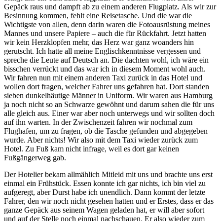
Gepäck raus und dampft ab zu einem anderen Flugplatz. Als wir zur
Besinnung kommen, fehlt eine Reisetasche. Und die war die
Wichtigste von allen, denn darin waren die Fotoausrüstung meines
Mannes und unsere Papiere – auch die für Rückfahrt. Jetzt hatten
wir kein Herzklopfen mehr, das Herz war ganz woanders hin
gerutscht. Ich hatte all meine Englischkenntnisse vergessen und
spreche die Leute auf Deutsch an. Die dachten wohl, ich wäre ein
bisschen verrückt und das war ich in diesem Moment wohl auch.
Wir fahren nun mit einem anderen Taxi zurück in das Hotel und
wollen dort fragen, welcher Fahrer uns gefahren hat. Dort standen
sieben dunkelhäutige Männer in Uniform. Wir waren aus Hamburg
ja noch nicht so an Schwarze gewöhnt und darum sahen die für uns
alle gleich aus. Einer war aber noch unterwegs und wir sollten doch
auf ihn warten. In der Zwischenzeit fahren wir nochmal zum
Flughafen, um zu fragen, ob die Tasche gefunden und abgegeben
wurde. Aber nichts! Wir also mit dem Taxi wieder zurück zum
Hotel. Zu Fuß kam nicht infrage, weil es dort gar keinen
Fußgängerweg gab.
Der Hotelier bekam allmählich Mitleid mit uns und brachte uns erst
einmal ein Frühstück. Essen konnte ich gar nichts, ich bin viel zu
aufgeregt, aber Durst habe ich unendlich. Dann kommt der letzte
Fahrer, den wir noch nicht gesehen hatten und er Erstes, dass er das
ganze Gepäck aus seinem Wagen geladen hat, er will aber sofort
und auf der Stelle noch einmal nachschauen. Er also wieder zum