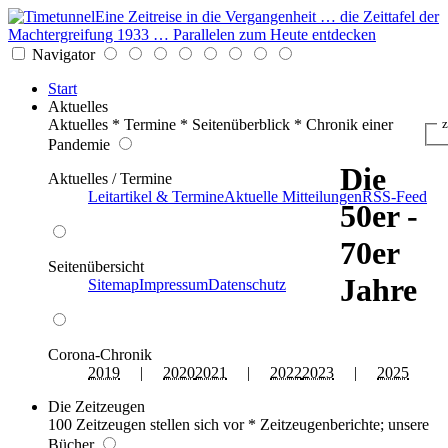
Eine Zeitreise in die Vergangenheit … die Zeittafel der
Machtergreifung 1933 … Parallelen zum Heute entdecken
Navigator
Start
Aktuelles
Aktuelles * Termine * Seitenüberblick * Chronik einer
z
Pandemie
Die
Aktuelles / Termine
Leitartikel & Termine
Aktuelle Mitteilungen
RSS-Feed
50er -
70er
Seitenübersicht
Jahre
Sitemap
Impressum
Datenschutz
Corona-Chronik
2019
|
2020
2021
|
2022
2023
|
2025
Die Zeitzeugen
100 Zeitzeugen stellen sich vor * Zeitzeugenberichte; unsere
Bücher