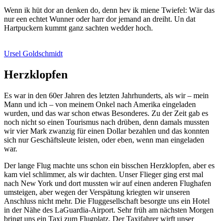
Wenn ik hüt dor an denken do, denn hev ik miene Twiefel: Wär das
nur een echtet Wunner oder harr dor jemand an dreiht. Un dat
Hartpuckern kummt ganz sachten wedder hoch.
Ursel Goldschmidt
Herzklopfen
Es war in den 60er Jahren des letzten Jahrhunderts, als wir – mein
Mann und ich – von meinem Onkel nach Amerika eingeladen
wurden, und das war schon etwas Besonderes. Zu der Zeit gab es
noch nicht so einen Tourismus nach drüben, denn damals mussten
wir vier Mark zwanzig für einen Dollar bezahlen und das konnten
sich nur Geschäftsleute leisten, oder eben, wenn man eingeladen
war.
Der lange Flug machte uns schon ein bisschen Herzklopfen, aber es
kam viel schlimmer, als wir dachten. Unser Flieger ging erst mal
nach New York und dort mussten wir auf einen anderen Flughafen
umsteigen, aber wegen der Verspätung kriegten wir unseren
Anschluss nicht mehr. Die Fluggesellschaft besorgte uns ein Hotel
in der Nähe des LaGuardia-Airport. Sehr früh am nächsten Morgen
bringt uns ein Taxi zum Flugplatz. Der Taxifahrer wirft unser