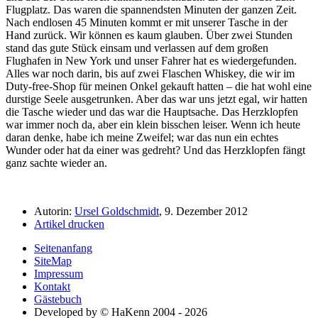
Flugplatz. Das waren die spannendsten Minuten der ganzen Zeit.
Nach endlosen 45 Minuten kommt er mit unserer Tasche in der
Hand zurück. Wir können es kaum glauben. Über zwei Stunden
stand das gute Stück einsam und verlassen auf dem großen
Flughafen in New York und unser Fahrer hat es wiedergefunden.
Alles war noch darin, bis auf zwei Flaschen Whiskey, die wir im
Duty-free-Shop für meinen Onkel gekauft hatten – die hat wohl eine
durstige Seele ausgetrunken. Aber das war uns jetzt egal, wir hatten
die Tasche wieder und das war die Hauptsache. Das Herzklopfen
war immer noch da, aber ein klein bisschen leiser. Wenn ich heute
daran denke, habe ich meine Zweifel; war das nun ein echtes
Wunder oder hat da einer was gedreht? Und das Herzklopfen fängt
ganz sachte wieder an.
Autorin:
Ursel Goldschmidt
, 9. Dezember 2012
Artikel drucken
Seitenanfang
SiteMap
Impressum
Kontakt
Gästebuch
Developed by © HaKenn 2004 - 2026