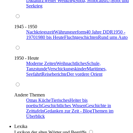
Diktatur
Zweiter Weltkrieg
Shoa, Holocaust
U-Boot und
Seekrieg
1945 - 1950
Nachkriegszeit
Währungsreform
40 Jahre DDR
1950 -
1970
1980 bis Heute
Fluchtgeschichten
Rund ums Auto
1950 - Heute
Moderne Zeiten
Weihnachtliches
Schule,
Tanzstunde
Verschickungskinder
Maritimes,
Seefahrt
Reiseberichte
Der vordere Orient
Andere Themen
Omas Küche
Tierisches
Heiter bis
poetisch
Geschichtliches Wissen
Geschichte in
Zeittafeln
Gedanken zur Zeit - Blog
Themen im
Überblick
Lexika
Lexikon der alten Wörter und Begriffe