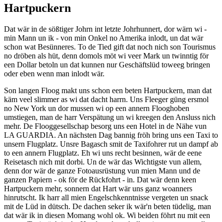
Hartpuckern
Dat wär in de sößtiger Johrn int letzte Johrhunnert, dor wärn wi -
min Mann un ik - von min Onkel no Amerika inlodt, un dat wär
schon wat Besünneres. To de Tied gift dat noch nich son Tourismus
no dröben als hüt, denn domols möt wi veer Mark un twinntig för
een Dollar betoln un dat kunnen nur Geschäftslüd toweeg bringen
oder eben wenn man inlodt wär.
Son langen Floog makt uns schon een beten Hartpuckern, man dat
käm veel slimmer as wi dat dacht harrn. Uns Fleeger güng ersmol
no New York un dor mussen wi op een annern Flooghoben
umstiegen, man de harr Verspätung un wi kreegen den Ansluss nich
mehr. De Flooggesellschap besorg uns een Hotel in de Nähe vun
LA GUARDIA. An nächsten Dag bannig fröh bring uns een Taxi to
unsern Flugplatz. Unsre Bagasch smit de Taxifohrer rut un dampf ab
to een annern Flugplatz. Eh wi uns recht besinnen, wär de eene
Reisetasch nich mit dorbi. Un de wär das Wichtigste vun allem,
denn dor wär de ganze Fotoausrüstung vun mien Mann und de
ganzen Papiern - ok för de Rückfohrt - in. Dat wär denn keen
Hartpuckern mehr, sonnern dat Hart wär uns ganz woanners
hinrutscht. Ik harr all mien Engelschkenntnisse vergeten un snack
mit de Lüd in dütsch. De dachen seker ik wär'n beten tüdelig, man
dat wär ik in diesen Momang wohl ok. Wi beiden föhrt nu mit een