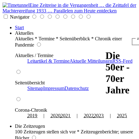
Eine Zeitreise in die Vergangenheit … die Zeittafel der
Machtergreifung 1933 … Parallelen zum Heute entdecken
Navigator
Start
Aktuelles
Aktuelles * Termine * Seitenüberblick * Chronik einer
z
Pandemie
Die
Aktuelles / Termine
Leitartikel & Termine
Aktuelle Mitteilungen
RSS-Feed
50er -
70er
Seitenübersicht
Jahre
Sitemap
Impressum
Datenschutz
Corona-Chronik
2019
|
2020
2021
|
2022
2023
|
2025
Die Zeitzeugen
100 Zeitzeugen stellen sich vor * Zeitzeugenberichte; unsere
Bücher