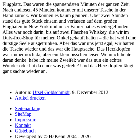
Flugplatz. Das waren die spannendsten Minuten der ganzen Zeit.
Nach endlosen 45 Minuten kommt er mit unserer Tasche in der
Hand zurück. Wir können es kaum glauben. Über zwei Stunden
stand das gute Stück einsam und verlassen auf dem großen
Flughafen in New York und unser Fahrer hat es wiedergefunden.
Alles war noch darin, bis auf zwei Flaschen Whiskey, die wir im
Duty-free-Shop für meinen Onkel gekauft hatten – die hat wohl eine
durstige Seele ausgetrunken. Aber das war uns jetzt egal, wir hatten
die Tasche wieder und das war die Hauptsache. Das Herzklopfen
war immer noch da, aber ein klein bisschen leiser. Wenn ich heute
daran denke, habe ich meine Zweifel; war das nun ein echtes
Wunder oder hat da einer was gedreht? Und das Herzklopfen fängt
ganz sachte wieder an.
Autorin:
Ursel Goldschmidt
, 9. Dezember 2012
Artikel drucken
Seitenanfang
SiteMap
Impressum
Kontakt
Gästebuch
Developed by © HaKenn 2004 - 2026