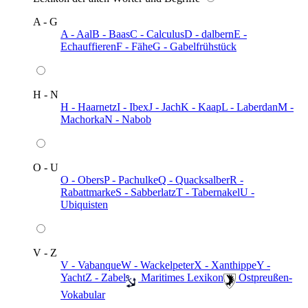
A - G
A - Aal
B - Baas
C - Calculus
D - dalbern
E -
Echauffieren
F - Fähe
G - Gabelfrühstück
H - N
H - Haarnetz
I - Ibex
J - Jach
K - Kaap
L - Laberdan
M -
Machorka
N - Nabob
O - U
O - Obers
P - Pachulke
Q - Quacksalber
R -
Rabattmarke
S - Sabberlatz
T - Tabernakel
U -
Ubiquisten
V - Z
V - Vabanque
W - Wackelpeter
X - Xanthippe
Y -
Yacht
Z - Zabel
️ Maritimes Lexikon
️ Ostpreußen-
Vokabular