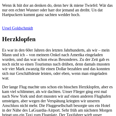
Wenn ik hüt dor an denken do, denn hev ik miene Twiefel: Wär das
nur een echtet Wunner oder harr dor jemand an dreiht. Un dat
Hartpuckern kummt ganz sachten wedder hoch.
Ursel Goldschmidt
Herzklopfen
Es war in den 60er Jahren des letzten Jahrhunderts, als wir – mein
Mann und ich – von meinem Onkel nach Amerika eingeladen
wurden, und das war schon etwas Besonderes. Zu der Zeit gab es
noch nicht so einen Tourismus nach drüben, denn damals mussten
wir vier Mark zwanzig für einen Dollar bezahlen und das konnten
sich nur Geschäftsleute leisten, oder eben, wenn man eingeladen
war.
Der lange Flug machte uns schon ein bisschen Herzklopfen, aber es
kam viel schlimmer, als wir dachten. Unser Flieger ging erst mal
nach New York und dort mussten wir auf einen anderen Flughafen
umsteigen, aber wegen der Verspätung kriegten wir unseren
Anschluss nicht mehr. Die Fluggesellschaft besorgte uns ein Hotel
in der Nähe des LaGuardia-Airport. Sehr früh am nächsten Morgen
bringt uns ein Taxi zum Flugplatz. Der Taxifahrer wirft unser