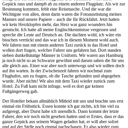
Gepäck raus und dampft ab zu einem anderen Flugplatz. Als wir zur
Besinnung kommen, fehlt eine Reisetasche. Und die war die
Wichtigste von allen, denn darin waren die Fotoausrüstung meines
Mannes und unsere Papiere – auch die für Rückfahrt. Jetzt hatten
wir kein Herzklopfen mehr, das Herz war ganz woanders hin
gerutscht. Ich hatte all meine Englischkenntnisse vergessen und
spreche die Leute auf Deutsch an. Die dachten wohl, ich wäre ein
bisschen verrückt und das war ich in diesem Moment wohl auch.
Wir fahren nun mit einem anderen Taxi zurück in das Hotel und
wollen dort fragen, welcher Fahrer uns gefahren hat. Dort standen
sieben dunkelhäutige Männer in Uniform. Wir waren aus Hamburg
ja noch nicht so an Schwarze gewöhnt und darum sahen die für uns
alle gleich aus. Einer war aber noch unterwegs und wir sollten doch
auf ihn warten. In der Zwischenzeit fahren wir nochmal zum
Flughafen, um zu fragen, ob die Tasche gefunden und abgegeben
wurde. Aber nichts! Wir also mit dem Taxi wieder zurück zum
Hotel. Zu Fuß kam nicht infrage, weil es dort gar keinen
Fußgängerweg gab.
Der Hotelier bekam allmählich Mitleid mit uns und brachte uns erst
einmal ein Frühstück. Essen konnte ich gar nichts, ich bin viel zu
aufgeregt, aber Durst habe ich unendlich. Dann kommt der letzte
Fahrer, den wir noch nicht gesehen hatten und er Erstes, dass er das
ganze Gepäck aus seinem Wagen geladen hat, er will aber sofort
und auf der Stelle noch einmal nachschauen. Er also wieder zum