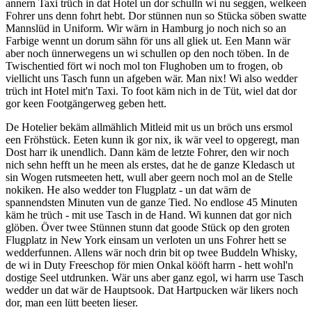
annern Taxi trüch in dat Hotel un dor schulln wi nu seggen, welkeen
Fohrer uns denn fohrt hebt. Dor stünnen nun so Stücka söben swatte
Mannslüd in Uniform. Wir wärn in Hamburg jo noch nich so an
Farbige wennt un dorum sähn för uns all gliek ut. Een Mann wär
aber noch ünnerwegens un wi schullen op den noch töben. In de
Twischentied fört wi noch mol ton Flughoben um to frogen, ob
viellicht uns Tasch funn un afgeben wär. Man nix! Wi also wedder
trüch int Hotel mit'n Taxi. To foot käm nich in de Tüt, wiel dat dor
gor keen Footgängerweg geben hett.
De Hotelier bekäm allmählich Mitleid mit us un bröch uns ersmol
een Fröhstück. Eeten kunn ik gor nix, ik wär veel to opgeregt, man
Dost harr ik unendlich. Dann käm de letzte Fohrer, den wir noch
nich sehn hefft un he meen als erstes, dat he de ganze Kledasch ut
sin Wogen rutsmeeten hett, wull aber geern noch mol an de Stelle
nokiken. He also wedder ton Flugplatz - un dat wärn de
spannendsten Minuten vun de ganze Tied. No endlose 45 Minuten
käm he trüch - mit use Tasch in de Hand. Wi kunnen dat gor nich
glöben. Över twee Stünnen stunn dat goode Stück op den groten
Flugplatz in New York einsam un verloten un uns Fohrer hett se
wedderfunnen. Allens wär noch drin bit op twee Buddeln Whisky,
de wi in Duty Freeschop för mien Onkal kööft harrn - hett wohl'n
dostige Seel utdrunken. Wär uns aber ganz egol, wi harrn use Tasch
wedder un dat wär de Hauptsook. Dat Hartpucken wär likers noch
dor, man een lütt beeten lieser.