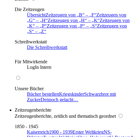
Die Zeitzeugen
Übersicht
Zeitzeugen von
B
–
F
Zeitzeugen von
G
–
H
Zeitzeugen von
H
–
K
Zeitzeugen von
K
–
P
Zeitzeugen von
P
–
S
Zeitzeugen von
S
–
Z
Schreibwerkstatt
Die Schreibwerkstatt
Für Mitwirkende
LogIn Intern
Unsere Bücher
Bücher bestellen
Kriegskinder
Schwarzbrot mit
Zucker
Dennoch gelacht…
Zeitzeugenberichte
Zeitzeugenberichte, zeitlich und thematisch geordnet
1850 - 1945
Kaiserreich
1900 - 1939
Erster Weltkrieg
NS-