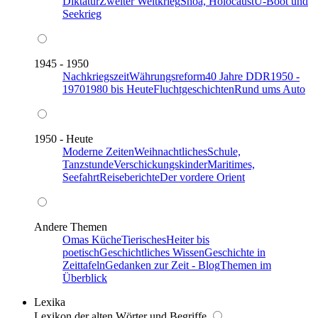
Diktatur
Zweiter Weltkrieg
Shoa, Holocaust
U-Boot und
Seekrieg
1945 - 1950
Nachkriegszeit
Währungsreform
40 Jahre DDR
1950 -
1970
1980 bis Heute
Fluchtgeschichten
Rund ums Auto
1950 - Heute
Moderne Zeiten
Weihnachtliches
Schule,
Tanzstunde
Verschickungskinder
Maritimes,
Seefahrt
Reiseberichte
Der vordere Orient
Andere Themen
Omas Küche
Tierisches
Heiter bis
poetisch
Geschichtliches Wissen
Geschichte in
Zeittafeln
Gedanken zur Zeit - Blog
Themen im
Überblick
Lexika
Lexikon der alten Wörter und Begriffe