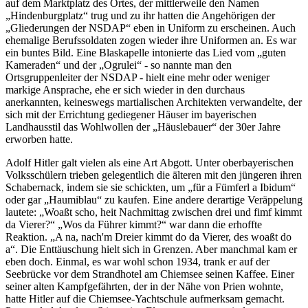
auf dem Marktplatz des Ortes, der mittlerweile den Namen
Hindenburgplatz
trug und zu ihr hatten die Angehörigen der
Gliederungen der NSDAP
eben in Uniform zu erscheinen. Auch
ehemalige Berufssoldaten zogen wieder ihre Uniformen an. Es war
ein buntes Bild. Eine Blaskapelle intonierte das Lied vom
guten
Kameraden
und der
Ogrulei
- so nannte man den
Ortsgruppenleiter der NSDAP - hielt eine mehr oder weniger
markige Ansprache, ehe er sich wieder in den durchaus
anerkannten, keineswegs martialischen Architekten verwandelte, der
sich mit der Errichtung gediegener Häuser im bayerischen
Landhausstil das Wohlwollen der
Häuslebauer
der 30er Jahre
erworben hatte.
Adolf Hitler galt vielen als eine Art Abgott. Unter oberbayerischen
Volksschülern trieben gelegentlich die älteren mit den jüngeren ihren
Schabernack, indem sie sie schickten, um
für a Fümferl a Ibidum
oder gar
Haumiblau
zu kaufen. Eine andere derartige Veräppelung
lautete:
Woaßt scho, heit Nachmittag zwischen drei und fimf kimmt
da Vierer?
Wos da Führer kimmt?
war dann die erhoffte
Reaktion.
A na, nach'm Dreier kimmt do da Vierer, des woaßt do
a
. Die Enttäuschung hielt sich in Grenzen. Aber manchmal kam er
eben doch. Einmal, es war wohl schon 1934, trank er auf der
Seebrücke vor dem Strandhotel am Chiemsee seinen Kaffee. Einer
seiner alten Kampfgefährten, der in der Nähe von Prien wohnte,
hatte Hitler auf die Chiemsee-Yachtschule aufmerksam gemacht.