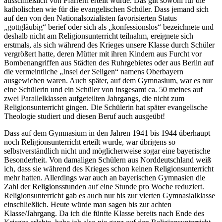
ausschließlich von Pfarrern erteilt wurde. Das gilt sowohl für die
katholischen wie für die evangelischen Schüler. Dass jemand sich
auf den von den Nationalsozialisten favorisierten Status
gottgläubig
berief oder sich als
konfessionslos
bezeichnete und
deshalb nicht am Religionsunterricht teilnahm, ereignete sich
erstmals, als sich während des Krieges unsere Klasse durch Schüler
vergrößert hatte, deren Mütter mit ihren Kindern aus Furcht vor
Bombenangriffen aus Städten des Ruhrgebietes oder aus Berlin auf
die vermeintliche
Insel der Seligen
namens Oberbayern
ausgewichen waren. Auch später, auf dem Gymnasium, war es nur
eine Schülerin und ein Schüler von insgesamt ca. 50 meines auf
zwei Parallelklassen aufgeteilten Jahrgangs, die nicht zum
Religionsunterricht gingen. Die Schülerin hat später evangelische
Theologie studiert und diesen Beruf auch ausgeübt!
Dass auf dem Gymnasium in den Jahren 1941 bis 1944 überhaupt
noch Religionsunterricht erteilt wurde, war übrigens so
selbstverständlich nicht und möglicherweise sogar eine bayerische
Besonderheit. Von damaligen Schülern aus Norddeutschland weiß
ich, dass sie während des Krieges schon keinen Religionsunterricht
mehr hatten. Allerdings war auch an bayerischen Gymnasien die
Zahl der Religionsstunden auf eine Stunde pro Woche reduziert.
Religionsunterricht gab es auch nur bis zur vierten Gymnasialklasse
einschließlich. Heute würde man sagen bis zur achten
Klasse/Jahrgang. Da ich die fünfte Klasse bereits nach Ende des