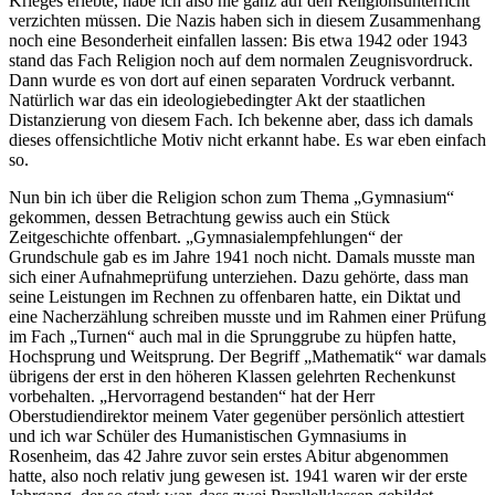
Krieges erlebte, habe ich also nie ganz auf den Religionsunterricht
verzichten müssen. Die Nazis haben sich in diesem Zusammenhang
noch eine Besonderheit einfallen lassen: Bis etwa 1942 oder 1943
stand das Fach Religion noch auf dem normalen Zeugnisvordruck.
Dann wurde es von dort auf einen separaten Vordruck verbannt.
Natürlich war das ein ideologiebedingter Akt der staatlichen
Distanzierung von diesem Fach. Ich bekenne aber, dass ich damals
dieses offensichtliche Motiv nicht erkannt habe. Es war eben einfach
so.
Nun bin ich über die Religion schon zum Thema
Gymnasium
gekommen, dessen Betrachtung gewiss auch ein Stück
Zeitgeschichte offenbart.
Gymnasialempfehlungen
der
Grundschule gab es im Jahre 1941 noch nicht. Damals musste man
sich einer Aufnahmeprüfung unterziehen. Dazu gehörte, dass man
seine Leistungen im Rechnen zu offenbaren hatte, ein Diktat und
eine Nacherzählung schreiben musste und im Rahmen einer Prüfung
im Fach
Turnen
auch mal in die Sprunggrube zu hüpfen hatte,
Hochsprung und Weitsprung. Der Begriff
Mathematik
war damals
übrigens der erst in den höheren Klassen gelehrten Rechenkunst
vorbehalten.
Hervorragend bestanden
hat der Herr
Oberstudiendirektor meinem Vater gegenüber persönlich attestiert
und ich war Schüler des Humanistischen Gymnasiums in
Rosenheim, das 42 Jahre zuvor sein erstes Abitur abgenommen
hatte, also noch relativ jung gewesen ist. 1941 waren wir der erste