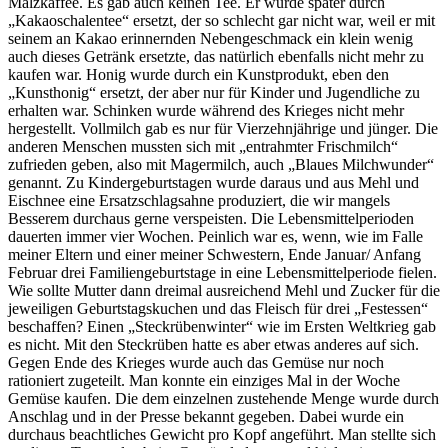
Malzkaffee. Es gab auch keinen Tee. Er wurde später durch
Kakaoschalentee
ersetzt, der so schlecht gar nicht war, weil er mit
seinem an Kakao erinnernden Nebengeschmack ein klein wenig
auch dieses Getränk ersetzte, das natürlich ebenfalls nicht mehr zu
kaufen war. Honig wurde durch ein Kunstprodukt, eben den
Kunsthonig
ersetzt, der aber nur für Kinder und Jugendliche zu
erhalten war. Schinken wurde während des Krieges nicht mehr
hergestellt. Vollmilch gab es nur für Vierzehnjährige und jünger. Die
anderen Menschen mussten sich mit
entrahmter Frischmilch
zufrieden geben, also mit Magermilch, auch
Blaues Milchwunder
genannt. Zu Kindergeburtstagen wurde daraus und aus Mehl und
Eischnee eine Ersatzschlagsahne produziert, die wir mangels
Besserem durchaus gerne verspeisten. Die Lebensmittelperioden
dauerten immer vier Wochen. Peinlich war es, wenn, wie im Falle
meiner Eltern und einer meiner Schwestern, Ende Januar/ Anfang
Februar drei Familiengeburtstage in eine Lebensmittelperiode fielen.
Wie sollte Mutter dann dreimal ausreichend Mehl und Zucker für die
jeweiligen Geburtstagskuchen und das Fleisch für drei
Festessen
beschaffen? Einen
Steckrübenwinter
wie im Ersten Weltkrieg gab
es nicht. Mit den Steckrüben hatte es aber etwas anderes auf sich.
Gegen Ende des Krieges wurde auch das Gemüse nur noch
rationiert zugeteilt. Man konnte ein einziges Mal in der Woche
Gemüse kaufen. Die dem einzelnen zustehende Menge wurde durch
Anschlag und in der Presse bekannt gegeben. Dabei wurde ein
durchaus beachtliches Gewicht pro Kopf angeführt. Man stellte sich