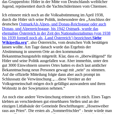
das Gruppenfoto: Hitler in der Mitte von Deutschlands weiblicher
Jugend, repräsentiert durch die Yachtschülerinnen vom Chiemsee.
Ich erinnere mich noch an die Volksabstimmung im April 1938,
durch die Hitler sich seine Politik, insbesondere den
Anschluss der
deutschen
Ostmark
Als Alpen- und Donau-Reichsgaue oder auch
Donau- und Alpenreichsgaue, bis 1942 Ostmark, wurde das
ehemalige Österreich in der Zeit des Nationalsozialismus (von 1938
bis 1939 formell noch als
Land Österreich
) bezeichnet.
Siehe
Wikipedia.org
, also Österreichs, vom deutschen Volk bestätigen
lassen wollte. Am Tage danach wurde das Ergebnis der
Abstimmung in unserem Orte an den kommunalen
Bekanntmachungstafeln mitgeteilt. Klar, dass es
überwältigend
für
Hitler und seine Politik ausgefallen war. Aber immerhin, unter den
gut 3000 Einwohnern unseres Ortes hatten es doch laut amtlicher
Bekanntmachung neun Personen gewagt mit
nein
zu stimmen.
Auf die offizielle Mitteilung folgte dann aber auch prompt im
Schlusssatz die Verwünschung
…diese Verräter an der
Volksgemeinschaft mögen doch gefälligst auswandern und ihren
Wohnsitz in der Sowjetunion nehmen.
An noch eine andere Verwünschung erinnere ich mich. Eines Tages
klebten an verschiedenen gut einsehbaren Stellen und an der
einzigen Litfaßsäule der Gemeinde Beschriftungen:
Hosenweiber
raus aus Prien
. Die ersten als
Sommerfrischler
- heute würde man