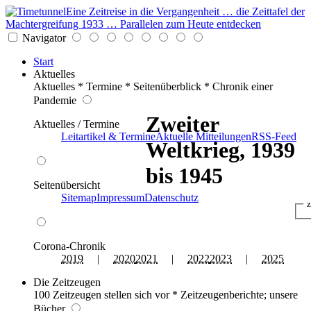
Eine Zeitreise in die Vergangenheit … die Zeittafel der
Machtergreifung 1933 … Parallelen zum Heute entdecken
Navigator
Start
Aktuelles
Aktuelles * Termine * Seitenüberblick * Chronik einer
Pandemie
Zweiter
Aktuelles / Termine
Leitartikel & Termine
Aktuelle Mitteilungen
RSS-Feed
Weltkrieg, 1939
bis 1945
Seitenübersicht
Sitemap
Impressum
Datenschutz
z
Corona-Chronik
2019
|
2020
2021
|
2022
2023
|
2025
Die Zeitzeugen
100 Zeitzeugen stellen sich vor * Zeitzeugenberichte; unsere
Bücher