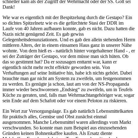
schneller kam als der Zugriff der Wehrmacht oder der SS. Gott sei
Dank!
Wie war es eigentlich mit der Bespitzelung durch die Gestapo? Ein
so dichtes Spitzelnetz wie es die gefürchtete Stasi der DDR im
Laufe von 40 Jahren aufbauen konnte, gab es nicht. Dazu hatten die
Nazis nicht genügend Zeit. Es gab gewiss
Gelegenheitsdenunziationen. Und es gab den allein stehenden Herrn
mittleren Alters, der in einem einsamen Haus ganz in unserer Nähe
wohnte. Von dem hieß es - natürlich hinter vorgehaltener Hand - , er
sei der Zuträger der Gestapo, vor dem müsse man sich hüten. Ob
das so gestimmt hat? Da er sozusagen enttarnt war, kann er
eigentlich nicht mehr recht effektiv geworden sein. Von
Verhaftungen auf seine Initiative hin, habe ich nichts gehört. Dabei
brauchte man gar nicht am System zu zweifeln, um festgenommen
zu werden. Es genügte ja schon, laut am von der NS-Propaganda
immer wieder beschworenen
Endsieg
zu zweifeln, um in Teufels
Küche zu geraten, und, falls man Wehrmachtangehöriger war, sogar
sein Ende auf dem Schafott oder vor einem Peloton zu riskieren.
Ein Wort zur Versorgungslage. Es gab natürlich Lebensmittelkarten
für praktisch alles, Gemüse und Obst zunächst einmal
ausgenommen. Manche Lebensmittel waren allerdings vom Markt
verschwunden. So konnte man zum Beispiel aus einzusehenden
Gründen keinen Bohnenkaffee kaufen. Als Ersatz diente