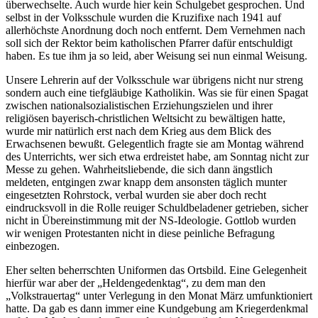
überwechselte. Auch wurde hier kein Schulgebet gesprochen. Und
selbst in der Volksschule wurden die Kruzifixe nach 1941 auf
allerhöchste Anordnung doch noch entfernt. Dem Vernehmen nach
soll sich der Rektor beim katholischen Pfarrer dafür entschuldigt
haben. Es tue ihm ja so leid, aber Weisung sei nun einmal Weisung.
Unsere Lehrerin auf der Volksschule war übrigens nicht nur streng
sondern auch eine tiefgläubige Katholikin. Was sie für einen Spagat
zwischen nationalsozialistischen Erziehungszielen und ihrer
religiösen bayerisch-christlichen Weltsicht zu bewältigen hatte,
wurde mir natürlich erst nach dem Krieg aus dem Blick des
Erwachsenen bewußt. Gelegentlich fragte sie am Montag während
des Unterrichts, wer sich etwa erdreistet habe, am Sonntag nicht zur
Messe zu gehen. Wahrheitsliebende, die sich dann ängstlich
meldeten, entgingen zwar knapp dem ansonsten täglich munter
eingesetzten Rohrstock, verbal wurden sie aber doch recht
eindrucksvoll in die Rolle reuiger Schuldbeladener getrieben, sicher
nicht in Übereinstimmung mit der NS-Ideologie. Gottlob wurden
wir wenigen Protestanten nicht in diese peinliche Befragung
einbezogen.
Eher selten beherrschten Uniformen das Ortsbild. Eine Gelegenheit
hierfür war aber der
Heldengedenktag
, zu dem man den
Volkstrauertag
unter Verlegung in den Monat März umfunktioniert
hatte. Da gab es dann immer eine Kundgebung am Kriegerdenkmal