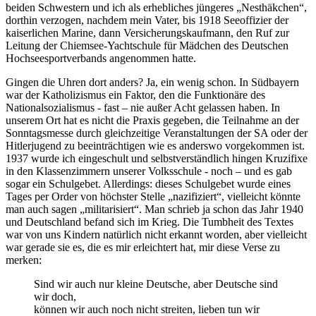
beiden Schwestern und ich als erhebliches jüngeres
Nesthäkchen
,
dorthin verzogen, nachdem mein Vater, bis 1918 Seeoffizier der
kaiserlichen Marine, dann Versicherungskaufmann, den Ruf zur
Leitung der Chiemsee-Yachtschule für Mädchen des Deutschen
Hochseesportverbands angenommen hatte.
Gingen die Uhren dort anders? Ja, ein wenig schon. In Südbayern
war der Katholizismus ein Faktor, den die Funktionäre des
Nationalsozialismus - fast – nie außer Acht gelassen haben. In
unserem Ort hat es nicht die Praxis gegeben, die Teilnahme an der
Sonntagsmesse durch gleichzeitige Veranstaltungen der SA oder der
Hitlerjugend zu beeinträchtigen wie es anderswo vorgekommen ist.
1937 wurde ich eingeschult und selbstverständlich hingen Kruzifixe
in den Klassenzimmern unserer Volksschule - noch – und es gab
sogar ein Schulgebet. Allerdings: dieses Schulgebet wurde eines
Tages per Order von höchster Stelle
nazifiziert
, vielleicht könnte
man auch sagen
militarisiert
. Man schrieb ja schon das Jahr 1940
und Deutschland befand sich im Krieg. Die Tumbheit des Textes
war von uns Kindern natürlich nicht erkannt worden, aber vielleicht
war gerade sie es, die es mir erleichtert hat, mir diese Verse zu
merken:
Sind wir auch nur kleine Deutsche, aber Deutsche sind
wir doch,
können wir auch noch nicht streiten, lieben tun wir