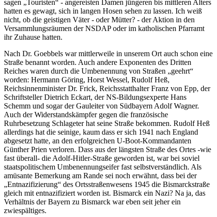
sagen
Touristen
- angereisten Damen jüngeren bis mittleren Alters
hatten es gewagt, sich in langen Hosen sehen zu lassen. Ich weiß
nicht, ob die geistigen Väter - oder Mütter? - der Aktion in den
Versammlungsräumen der NSDAP oder im katholischen Pfarramt
ihr Zuhause hatten.
Nach Dr. Goebbels war mittlerweile in unserem Ort auch schon eine
Straße benannt worden. Auch andere Exponenten des Dritten
Reiches waren durch die Umbenennung von Straßen
geehrt
worden: Hermann Göring, Horst Wessel, Rudolf Heß,
Reichsinnenminister Dr. Frick, Reichsstatthalter Franz von Epp, der
Schriftsteller Dietrich Eckart, der NS-Bildungsexperte Hans
Schemm und sogar der Gauleiter von Südbayern Adolf Wagner.
Auch der Widerstandskämpfer gegen die französische
Ruhrbesetzung Schlageter hat seine Straße bekommen. Rudolf Heß
allerdings hat die seinige, kaum dass er sich 1941 nach England
abgesetzt hatte, an den erfolgreichen U-Boot-Kommandanten
Günther Prien verloren. Dass aus der längsten Straße des Ortes -wie
fast überall- die Adolf-Hitler-Straße geworden ist, war bei soviel
staatspolitischem Umbenennungseifer fast selbstverständlich. Als
amüsante Bemerkung am Rande sei noch erwähnt, dass bei der
Entnazifizierung
des Ortsstraßenwesens 1945 die Bismarckstraße
gleich mit entnazifiziert worden ist. Bismarck ein Nazi? Na ja, das
Verhältnis der Bayern zu Bismarck war eben seit jeher ein
zwiespältiges.