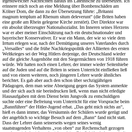
irgendwelcher Nachrichten daraus ins Lateinische zu übersetzen. Ich
erinnere mich noch an eine Meldung über Bombenschäden am
Kölner Dom, die dann zu der Übersetzung führte:
Britanni
magnum templum ad Rhenum situm deleverunt
(die Briten haben
eine große am Rhein gelegene Kirche zerstört). Der Direktor war
ein absolut überzeugter Nationalsozialist. Im Inneren seines Herzens
war er aber meiner Einschätzung nach ein deutschnationaler und
bayerischer Konservativer. Er war ein Mann, der wie so viele dem
Irrtum erlegen war, nach der Demütigung unseres Vaterlandes durch
Versailles
und die frühe Nachkriegspolitik der Alliierten des ersten
Weltkrieges sei der Weg Hitlers derjenige, der Deutschland wieder
auf die gleiche Augenhöhe mit den Siegermächten von 1918 führen
würde. Wir hatten noch einen Lehrer, der immer wieder Seitenhiebe
auf die Juden und auf die Briten in seinen Unterricht einfließen ließ
und von einem weiteren, noch jüngeren Lehrer wurde ähnliches
berichtet. Es gab aber auch den schon über sechzigjährigen
Pädagogen, dem man seine Abneigung gegen das System anmerkte
und der sich auch nie beeindrucken ließ, wenn man nicht erledigte
Hausaufgaben mit dem Dienst beim Jungvolk zu entschuldigen
suchte oder eine Befreiung vom Unterricht für eine Vorsprache beim
Bannführer
der Hitler-Jugend erbat.
Das geht mich nichts an
,
hieß es dann immer, das Versäumnis der Schülers wurde gerügt und
der angeblich so wichtige Besuch auf dem
Bann
fand nicht statt.
Dass der Lehrer dann seinerseits wegen seines wenig
staatstragenden Verhaltens
von oben
zur Rechenschaft gezogen