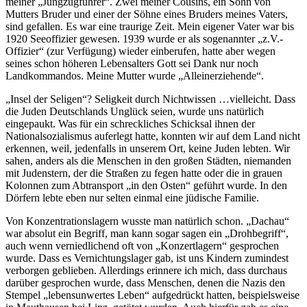
meiner
Jungzugführer
. Zwei meiner Cousins, ein Sohn von
Mutters Bruder und einer der Söhne eines Bruders meines Vaters,
sind gefallen. Es war eine traurige Zeit. Mein eigener Vater war bis
1920 Seeoffizier gewesen. 1939 wurde er als sogenannter
z.V.-
Offizier
(zur Verfügung) wieder einberufen, hatte aber wegen
seines schon höheren Lebensalters Gott sei Dank nur noch
Landkommandos. Meine Mutter wurde
Alleinerziehende
.
Insel der Seligen
? Seligkeit durch Nichtwissen …vielleicht. Dass
die Juden Deutschlands Unglück seien, wurde uns natürlich
eingepaukt. Was für ein schreckliches Schicksal ihnen der
Nationalsozialismus auferlegt hatte, konnten wir auf dem Land nicht
erkennen, weil, jedenfalls in unserem Ort, keine Juden lebten. Wir
sahen, anders als die Menschen in den großen Städten, niemanden
mit Judenstern, der die Straßen zu fegen hatte oder die in grauen
Kolonnen zum Abtransport
in den Osten
geführt wurde. In den
Dörfern lebte eben nur selten einmal eine jüdische Familie.
Von Konzentrationslagern wusste man natürlich schon.
Dachau
war absolut ein Begriff, man kann sogar sagen ein
Drohbegriff
,
auch wenn verniedlichend oft von
Konzertlagern
gesprochen
wurde. Dass es Vernichtungslager gab, ist uns Kindern zumindest
verborgen geblieben. Allerdings erinnere ich mich, dass durchaus
darüber gesprochen wurde, dass Menschen, denen die Nazis den
Stempel
lebensunwertes Leben
aufgedrückt hatten, beispielsweise