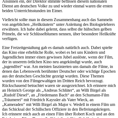
Ansinnen ein, der Direktor stimmte beflissen diesem nationalen
Dienst am deutschen Volke zu und wieder einmal waren die ersten
beiden Unterrichtsstunden im Eimer.
Vielleicht sollte man in diesem Zusammenhang auch das Sammeln
von angeblichen
Heilkräutern
unter Anleitung des Biologielehrers
erwähnen. Ich habe dabei gelernt, dass selbst die hübschen gelben
Primeln, die wir Schlüsselblumen nennen, über besondere Heilkräfte
verfügen.
Eine Freizeitgestaltung gab es damals natürlich auch. Dabei spielte
das Kino eine erhebliche Rolle, wobei es bei uns Kindern und
Jugendlichen immer einen gewissen Jubel auslöste, wenn der Film,
der in unserem örtlichen Kino neu angekündigt wurde, auch
jugendfrei
war. Am meisten faszinierten uns damals die Filme, in
denen das Lebenswerk berühmter Deutscher oder wichtige Epochen
aus der deutschen Geschichte gezeigt wurden. Diese Themen
wurden von den Filmgewaltigen im Dritten Reich bevorzugt.
Rückschauend betrachtet waren sie ausgezeichnet. Ich erinnere mich
an Heinrich George als
Andreas Schlüter
, an Willi Birgel als
Rudolf Diesel
, an
Friedemann Bach
an den Schumann-Film
Träumerei
mit Friedrich Kayssler als Vater Wieck, an
Kameraden
mit Willi Birgel als Major v. Wedell in einem Film um
das Schicksal der Schillschen Offiziere in den Befreiungskriegen.
Ich erinnere mich auch an einen Film über Robert Koch und an den