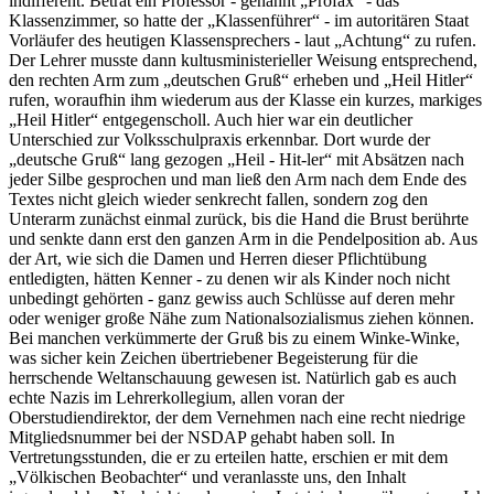
indifferent. Betrat ein Professor - genannt
Profax
- das
Klassenzimmer, so hatte der
Klassenführer
- im autoritären Staat
Vorläufer des heutigen Klassensprechers - laut
Achtung
zu rufen.
Der Lehrer musste dann kultusministerieller Weisung entsprechend,
den rechten Arm zum
deutschen Gruß
erheben und
Heil Hitler
rufen, woraufhin ihm wiederum aus der Klasse ein kurzes, markiges
Heil Hitler
entgegenscholl. Auch hier war ein deutlicher
Unterschied zur Volksschulpraxis erkennbar. Dort wurde der
deutsche Gruß
lang gezogen
Heil - Hit-ler
mit Absätzen nach
jeder Silbe gesprochen und man ließ den Arm nach dem Ende des
Textes nicht gleich wieder senkrecht fallen, sondern zog den
Unterarm zunächst einmal zurück, bis die Hand die Brust berührte
und senkte dann erst den ganzen Arm in die Pendelposition ab. Aus
der Art, wie sich die Damen und Herren dieser Pflichtübung
entledigten, hätten Kenner - zu denen wir als Kinder noch nicht
unbedingt gehörten - ganz gewiss auch Schlüsse auf deren mehr
oder weniger große Nähe zum Nationalsozialismus ziehen können.
Bei manchen verkümmerte der Gruß bis zu einem Winke-Winke,
was sicher kein Zeichen übertriebener Begeisterung für die
herrschende Weltanschauung gewesen ist. Natürlich gab es auch
echte Nazis im Lehrerkollegium, allen voran der
Oberstudiendirektor, der dem Vernehmen nach eine recht niedrige
Mitgliedsnummer bei der NSDAP gehabt haben soll. In
Vertretungsstunden, die er zu erteilen hatte, erschien er mit dem
Völkischen Beobachter
und veranlasste uns, den Inhalt