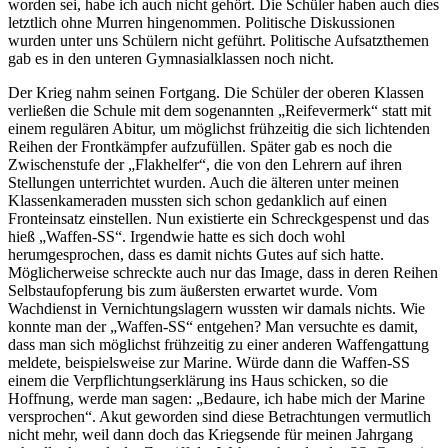
worden sei, habe ich auch nicht gehört. Die Schüler haben auch dies
letztlich ohne Murren hingenommen. Politische Diskussionen
wurden unter uns Schülern nicht geführt. Politische Aufsatzthemen
gab es in den unteren Gymnasialklassen noch nicht.
Der Krieg nahm seinen Fortgang. Die Schüler der oberen Klassen
verließen die Schule mit dem sogenannten
Reifevermerk
statt mit
einem regulären Abitur, um möglichst frühzeitig die sich lichtenden
Reihen der Frontkämpfer aufzufüllen. Später gab es noch die
Zwischenstufe der
Flakhelfer
, die von den Lehrern auf ihren
Stellungen unterrichtet wurden. Auch die älteren unter meinen
Klassenkameraden mussten sich schon gedanklich auf einen
Fronteinsatz einstellen. Nun existierte ein Schreckgespenst und das
hieß
Waffen-SS
. Irgendwie hatte es sich doch wohl
herumgesprochen, dass es damit nichts Gutes auf sich hatte.
Möglicherweise schreckte auch nur das Image, dass in deren Reihen
Selbstaufopferung bis zum äußersten erwartet wurde. Vom
Wachdienst in Vernichtungslagern wussten wir damals nichts. Wie
konnte man der
Waffen-SS
entgehen? Man versuchte es damit,
dass man sich möglichst frühzeitig zu einer anderen Waffengattung
meldete, beispielsweise zur Marine. Würde dann die Waffen-SS
einem die Verpflichtungserklärung ins Haus schicken, so die
Hoffnung, werde man sagen:
Bedaure, ich habe mich der Marine
versprochen
. Akut geworden sind diese Betrachtungen vermutlich
nicht mehr, weil dann doch das Kriegsende für meinen Jahrgang