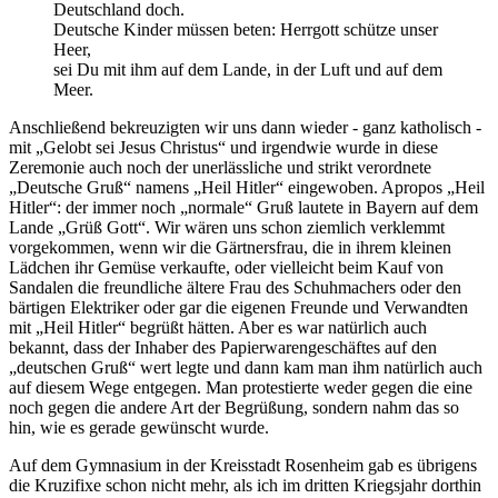
Deutschland doch.
Deutsche Kinder müssen beten: Herrgott schütze unser
Heer,
sei Du mit ihm auf dem Lande, in der Luft und auf dem
Meer.
Anschließend bekreuzigten wir uns dann wieder - ganz katholisch -
mit
Gelobt sei Jesus Christus
und irgendwie wurde in diese
Zeremonie auch noch der unerlässliche und strikt verordnete
Deutsche Gruß
namens
Heil Hitler
eingewoben. Apropos
Heil
Hitler
: der immer noch
normale
Gruß lautete in Bayern auf dem
Lande
Grüß Gott
. Wir wären uns schon ziemlich verklemmt
vorgekommen, wenn wir die Gärtnersfrau, die in ihrem kleinen
Lädchen ihr Gemüse verkaufte, oder vielleicht beim Kauf von
Sandalen die freundliche ältere Frau des Schuhmachers oder den
bärtigen Elektriker oder gar die eigenen Freunde und Verwandten
mit
Heil Hitler
begrüßt hätten. Aber es war natürlich auch
bekannt, dass der Inhaber des Papierwarengeschäftes auf den
deutschen Gruß
wert legte und dann kam man ihm natürlich auch
auf diesem Wege entgegen. Man protestierte weder gegen die eine
noch gegen die andere Art der Begrüßung, sondern nahm das so
hin, wie es gerade gewünscht wurde.
Auf dem Gymnasium in der Kreisstadt Rosenheim gab es übrigens
die Kruzifixe schon nicht mehr, als ich im dritten Kriegsjahr dorthin