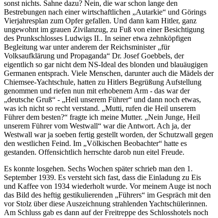
sonst nichts. Sahne dazu? Nein, die war schon lange den
Bestrebungen nach einer wirtschaftlichen
Autarkie
und Görings
Vierjahresplan zum Opfer gefallen. Und dann kam Hitler, ganz
ungewohnt im grauen Zivilanzug, zu Fuß von einer Besichtigung
des Prunkschlosses Ludwigs II.. In seiner etwa zehnköpfigen
Begleitung war unter anderem der Reichsminister
für
Volksaufklärung und Propaganda
Dr. Josef Goebbels, der
eigentlich so gar nicht dem NS-Ideal des blonden und blauäugigen
Germanen entsprach. Viele Menschen, darunter auch die Mädels der
Chiemsee-Yachtschule, hatten zu Hitlers Begrüßung Aufstellung
genommen und riefen nun mit erhobenem Arm - das war der
deutsche Gruß
-
Heil unserem Führer
und dann noch etwas,
was ich nicht so recht verstand.
Mutti, rufen die Heil unserem
Führer dem besten?
fragte ich meine Mutter.
Nein Junge, Heil
unserem Führer vom Westwall
war die Antwort. Ach ja, der
Westwall war ja soeben fertig gestellt worden, der Schutzwall gegen
den westlichen Feind. Im
Völkischen Beobachter
hatte es
gestanden. Offensichtlich herrschte darob nun eitel Freude.
Es konnte losgehen. Sechs Wochen später schrieb man den 1.
September 1939. Es versteht sich fast, dass die Einladung zu Eis
und Kaffee von 1934 wiederholt wurde. Vor meinem Auge ist noch
das Bild des heftig gestikulierenden
Führers
im Gespräch mit den
vor Stolz über diese Auszeichnung strahlenden Yachtschülerinnen.
Am Schluss gab es dann auf der Freitreppe des Schlosshotels noch