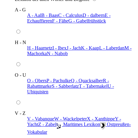
A - G
A - Aal
B - Baas
C - Calculus
D - dalbern
E -
Echauffieren
F - Fähe
G - Gabelfrühstück
H - N
H - Haarnetz
I - Ibex
J - Jach
K - Kaap
L - Laberdan
M -
Machorka
N - Nabob
O - U
O - Obers
P - Pachulke
Q - Quacksalber
R -
Rabattmarke
S - Sabberlatz
T - Tabernakel
U -
Ubiquisten
V - Z
V - Vabanque
W - Wackelpeter
X - Xanthippe
Y -
Yacht
Z - Zabel
️ Maritimes Lexikon
️ Ostpreußen-
Vokabular