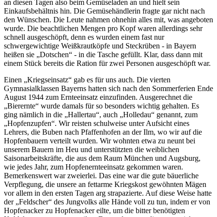
an diesen Tagen also beim Gemüseladen an und hielt sein
Einkaufsbehältnis hin. Die Gemüsehändlerin fragte gar nicht nach
den Wünschen. Die Leute nahmen ohnehin alles mit, was angeboten
wurde. Die beachtlichen Mengen pro Kopf waren allerdings sehr
schnell ausgeschöpft, denn es wurden einem fast nur
schwergewichtige Weißkrautköpfe und Steckrüben - in Bayern
heißen sie
Dotschen
- in die Tasche gefüllt. Klar, dass dann mit
einem Stück bereits die Ration für zwei Personen ausgeschöpft war.
Einen
Kriegseinsatz
gab es für uns auch. Die vierten
Gymnasialklassen Bayerns hatten sich nach den Sommerferien Ende
August 1944 zum Ernteeinsatz einzufinden. Ausgerechnet die
Bierernte
wurde damals für so besonders wichtig gehalten. Es
ging nämlich in die
Hallertau
, auch
Holledau
genannt, zum
Hopfenzupfen
. Wir reisten schulweise unter Aufsicht eines
Lehrers, die Buben nach Pfaffenhofen an der Ilm, wo wir auf die
Hopfenbauern verteilt wurden. Wir wohnten etwa zu neunt bei
unserem Bauern im Heu und unterstützten die weiblichen
Saisonarbeitskräfte, die aus dem Raum München und Augsburg,
wie jedes Jahr, zum Hopfenernteeinsatz gekommen waren.
Bemerkenswert war zweierlei. Das eine war die gute bäuerliche
Verpflegung, die unsere an fettarme Kriegskost gewöhnten Mägen
vor allem in den ersten Tagen arg strapazierte. Auf diese Weise hatte
der
Feldscher
des Jungvolks alle Hände voll zu tun, indem er von
Hopfenacker zu Hopfenacker eilte, um die bitter benötigten