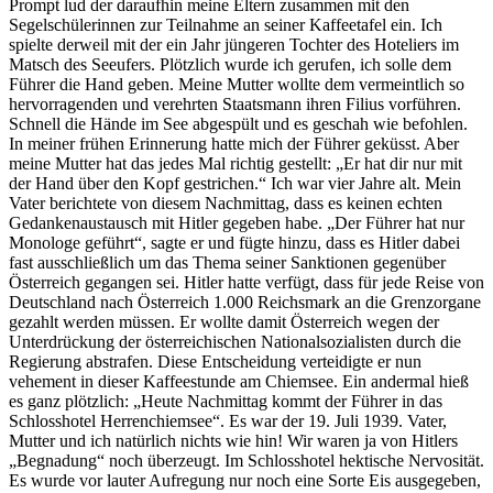
Prompt lud der daraufhin meine Eltern zusammen mit den
Segelschülerinnen zur Teilnahme an seiner Kaffeetafel ein. Ich
spielte derweil mit der ein Jahr jüngeren Tochter des Hoteliers im
Matsch des Seeufers. Plötzlich wurde ich gerufen, ich solle dem
Führer die Hand geben. Meine Mutter wollte dem vermeintlich so
hervorragenden und verehrten Staatsmann ihren Filius vorführen.
Schnell die Hände im See abgespült und es geschah wie befohlen.
In meiner frühen Erinnerung hatte mich der Führer geküsst. Aber
meine Mutter hat das jedes Mal richtig gestellt:
Er hat dir nur mit
der Hand über den Kopf gestrichen.
Ich war vier Jahre alt. Mein
Vater berichtete von diesem Nachmittag, dass es keinen echten
Gedankenaustausch mit Hitler gegeben habe.
Der Führer hat nur
Monologe geführt
, sagte er und fügte hinzu, dass es Hitler dabei
fast ausschließlich um das Thema seiner Sanktionen gegenüber
Österreich gegangen sei. Hitler hatte verfügt, dass für jede Reise von
Deutschland nach Österreich 1.000 Reichsmark an die Grenzorgane
gezahlt werden müssen. Er wollte damit Österreich wegen der
Unterdrückung der österreichischen Nationalsozialisten durch die
Regierung abstrafen. Diese Entscheidung verteidigte er nun
vehement in dieser Kaffeestunde am Chiemsee. Ein andermal hieß
es ganz plötzlich:
Heute Nachmittag kommt der Führer in das
Schlosshotel Herrenchiemsee
. Es war der 19. Juli 1939. Vater,
Mutter und ich natürlich nichts wie hin! Wir waren ja von Hitlers
Begnadung
noch überzeugt. Im Schlosshotel hektische Nervosität.
Es wurde vor lauter Aufregung nur noch eine Sorte Eis ausgegeben,