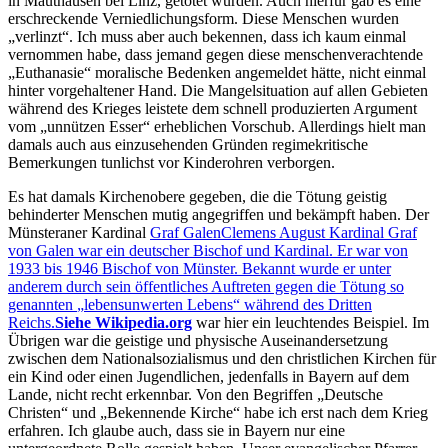
in Mauthausen bei Linz, getötet wurden. Auch hierfür gab es eine
erschreckende Verniedlichungsform. Diese Menschen wurden
verlinzt
. Ich muss aber auch bekennen, dass ich kaum einmal
vernommen habe, dass jemand gegen diese menschenverachtende
Euthanasie
moralische Bedenken angemeldet hätte, nicht einmal
hinter vorgehaltener Hand. Die Mangelsituation auf allen Gebieten
während des Krieges leistete dem schnell produzierten Argument
vom
unnützen Esser
erheblichen Vorschub. Allerdings hielt man
damals auch aus einzusehenden Gründen regimekritische
Bemerkungen tunlichst vor Kinderohren verborgen.
Es hat damals Kirchenobere gegeben, die die Tötung geistig
behinderter Menschen mutig angegriffen und bekämpft haben. Der
Münsteraner Kardinal
Graf Galen
Clemens August Kardinal Graf
von Galen war ein deutscher Bischof und Kardinal. Er war von
1933 bis 1946 Bischof von Münster. Bekannt wurde er unter
anderem durch sein öffentliches Auftreten gegen die Tötung so
genannten
lebensunwerten Lebens
während des Dritten
Reichs.
Siehe Wikipedia.org
war hier ein leuchtendes Beispiel. Im
Übrigen war die geistige und physische Auseinandersetzung
zwischen dem Nationalsozialismus und den christlichen Kirchen für
ein Kind oder einen Jugendlichen, jedenfalls in Bayern auf dem
Lande, nicht recht erkennbar. Von den Begriffen
Deutsche
Christen
und
Bekennende Kirche
habe ich erst nach dem Krieg
erfahren. Ich glaube auch, dass sie in Bayern nur eine