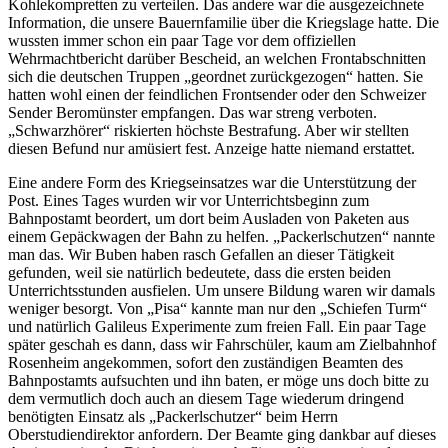
Kohlekompretten zu verteilen. Das andere war die ausgezeichnete
Information, die unsere Bauernfamilie über die Kriegslage hatte. Die
wussten immer schon ein paar Tage vor dem offiziellen
Wehrmachtbericht darüber Bescheid, an welchen Frontabschnitten
sich die deutschen Truppen
geordnet zurückgezogen
hatten. Sie
hatten wohl einen der feindlichen Frontsender oder den Schweizer
Sender Beromünster empfangen. Das war streng verboten.
Schwarzhörer
riskierten höchste Bestrafung. Aber wir stellten
diesen Befund nur amüsiert fest. Anzeige hatte niemand erstattet.
Eine andere Form des Kriegseinsatzes war die Unterstützung der
Post. Eines Tages wurden wir vor Unterrichtsbeginn zum
Bahnpostamt beordert, um dort beim Ausladen von Paketen aus
einem Gepäckwagen der Bahn zu helfen.
Packerlschutzen
nannte
man das. Wir Buben haben rasch Gefallen an dieser Tätigkeit
gefunden, weil sie natürlich bedeutete, dass die ersten beiden
Unterrichtsstunden ausfielen. Um unsere Bildung waren wir damals
weniger besorgt. Von
Pisa
kannte man nur den
Schiefen Turm
und natürlich Galileus Experimente zum freien Fall. Ein paar Tage
später geschah es dann, dass wir Fahrschüler, kaum am Zielbahnhof
Rosenheim angekommen, sofort den zuständigen Beamten des
Bahnpostamts aufsuchten und ihn baten, er möge uns doch bitte zu
dem vermutlich doch auch an diesem Tage wiederum dringend
benötigten Einsatz als
Packerlschutzer
beim Herrn
Oberstudiendirektor anfordern. Der Beamte ging dankbar auf dieses