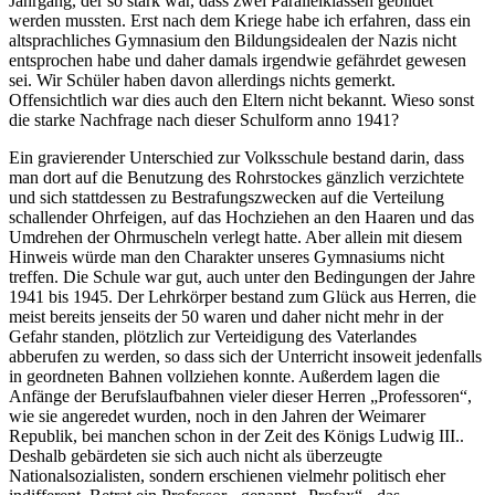
Jahrgang, der so stark war, dass zwei Parallelklassen gebildet
werden mussten. Erst nach dem Kriege habe ich erfahren, dass ein
altsprachliches Gymnasium den Bildungsidealen der Nazis nicht
entsprochen habe und daher damals irgendwie gefährdet gewesen
sei. Wir Schüler haben davon allerdings nichts gemerkt.
Offensichtlich war dies auch den Eltern nicht bekannt. Wieso sonst
die starke Nachfrage nach dieser Schulform anno 1941?
Ein gravierender Unterschied zur Volksschule bestand darin, dass
man dort auf die Benutzung des Rohrstockes gänzlich verzichtete
und sich stattdessen zu Bestrafungszwecken auf die Verteilung
schallender Ohrfeigen, auf das Hochziehen an den Haaren und das
Umdrehen der Ohrmuscheln verlegt hatte. Aber allein mit diesem
Hinweis würde man den Charakter unseres Gymnasiums nicht
treffen. Die Schule war gut, auch unter den Bedingungen der Jahre
1941 bis 1945. Der Lehrkörper bestand zum Glück aus Herren, die
meist bereits jenseits der 50 waren und daher nicht mehr in der
Gefahr standen, plötzlich zur Verteidigung des Vaterlandes
abberufen zu werden, so dass sich der Unterricht insoweit jedenfalls
in geordneten Bahnen vollziehen konnte. Außerdem lagen die
Anfänge der Berufslaufbahnen vieler dieser Herren
Professoren
,
wie sie angeredet wurden, noch in den Jahren der Weimarer
Republik, bei manchen schon in der Zeit des Königs Ludwig III..
Deshalb gebärdeten sie sich auch nicht als überzeugte
Nationalsozialisten, sondern erschienen vielmehr politisch eher