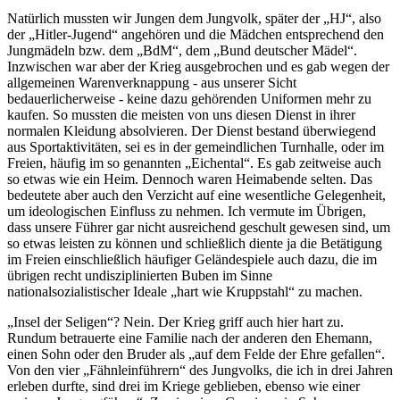
Natürlich mussten wir Jungen dem Jungvolk, später der
HJ
, also
der
Hitler-Jugend
angehören und die Mädchen entsprechend den
Jungmädeln bzw. dem
BdM
, dem
Bund deutscher Mädel
.
Inzwischen war aber der Krieg ausgebrochen und es gab wegen der
allgemeinen Warenverknappung - aus unserer Sicht
bedauerlicherweise - keine dazu gehörenden Uniformen mehr zu
kaufen. So mussten die meisten von uns diesen Dienst in ihrer
normalen Kleidung absolvieren. Der Dienst bestand überwiegend
aus Sportaktivitäten, sei es in der gemeindlichen Turnhalle, oder im
Freien, häufig im so genannten
Eichental
. Es gab zeitweise auch
so etwas wie ein Heim. Dennoch waren Heimabende selten. Das
bedeutete aber auch den Verzicht auf eine wesentliche Gelegenheit,
um ideologischen Einfluss zu nehmen. Ich vermute im Übrigen,
dass unsere Führer gar nicht ausreichend geschult gewesen sind, um
so etwas leisten zu können und schließlich diente ja die Betätigung
im Freien einschließlich häufiger Geländespiele auch dazu, die im
übrigen recht undisziplinierten Buben im Sinne
nationalsozialistischer Ideale
hart wie Kruppstahl
zu machen.
Insel der Seligen
? Nein. Der Krieg griff auch hier hart zu.
Rundum betrauerte eine Familie nach der anderen den Ehemann,
einen Sohn oder den Bruder als
auf dem Felde der Ehre gefallen
.
Von den vier
Fähnleinführern
des Jungvolks, die ich in drei Jahren
erleben durfte, sind drei im Kriege geblieben, ebenso wie einer