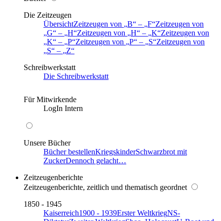
Die Zeitzeugen
Übersicht
Zeitzeugen von
B
–
F
Zeitzeugen von
G
–
H
Zeitzeugen von
H
–
K
Zeitzeugen von
K
–
P
Zeitzeugen von
P
–
S
Zeitzeugen von
S
–
Z
Schreibwerkstatt
Die Schreibwerkstatt
Für Mitwirkende
LogIn Intern
Unsere Bücher
Bücher bestellen
Kriegskinder
Schwarzbrot mit
Zucker
Dennoch gelacht…
Zeitzeugenberichte
Zeitzeugenberichte, zeitlich und thematisch geordnet
1850 - 1945
Kaiserreich
1900 - 1939
Erster Weltkrieg
NS-