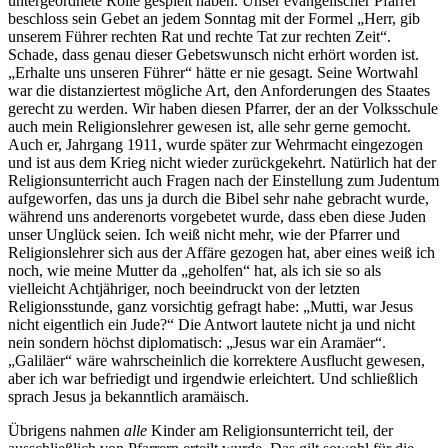
untergeordnete Rolle gespielt haben. Unser evangelischer Pfarrer
beschloss sein Gebet an jedem Sonntag mit der Formel
Herr, gib
unserem Führer rechten Rat und rechte Tat zur rechten Zeit
.
Schade, dass genau dieser Gebetswunsch nicht erhört worden ist.
Erhalte uns unseren Führer
hätte er nie gesagt. Seine Wortwahl
war die distanziertest mögliche Art, den Anforderungen des Staates
gerecht zu werden. Wir haben diesen Pfarrer, der an der Volksschule
auch mein Religionslehrer gewesen ist, alle sehr gerne gemocht.
Auch er, Jahrgang 1911, wurde später zur Wehrmacht eingezogen
und ist aus dem Krieg nicht wieder zurückgekehrt. Natürlich hat der
Religionsunterricht auch Fragen nach der Einstellung zum Judentum
aufgeworfen, das uns ja durch die Bibel sehr nahe gebracht wurde,
während uns anderenorts vorgebetet wurde, dass eben diese Juden
unser Unglück seien. Ich weiß nicht mehr, wie der Pfarrer und
Religionslehrer sich aus der Affäre gezogen hat, aber eines weiß ich
noch, wie meine Mutter da
geholfen
hat, als ich sie so als
vielleicht Achtjähriger, noch beeindruckt von der letzten
Religionsstunde, ganz vorsichtig gefragt habe:
Mutti, war Jesus
nicht eigentlich ein Jude?
Die Antwort lautete nicht ja und nicht
nein sondern höchst diplomatisch:
Jesus war ein Aramäer
.
Galiläer
wäre wahrscheinlich die korrektere Ausflucht gewesen,
aber ich war befriedigt und irgendwie erleichtert. Und schließlich
sprach Jesus ja bekanntlich aramäisch.
Übrigens nahmen
alle
Kinder am Religionsunterricht teil, der