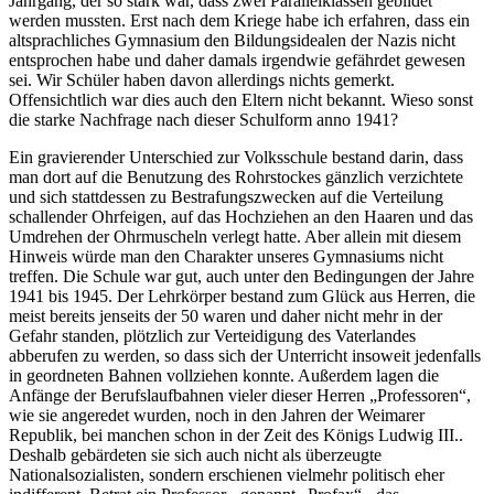
Jahrgang, der so stark war, dass zwei Parallelklassen gebildet
werden mussten. Erst nach dem Kriege habe ich erfahren, dass ein
altsprachliches Gymnasium den Bildungsidealen der Nazis nicht
entsprochen habe und daher damals irgendwie gefährdet gewesen
sei. Wir Schüler haben davon allerdings nichts gemerkt.
Offensichtlich war dies auch den Eltern nicht bekannt. Wieso sonst
die starke Nachfrage nach dieser Schulform anno 1941?
Ein gravierender Unterschied zur Volksschule bestand darin, dass
man dort auf die Benutzung des Rohrstockes gänzlich verzichtete
und sich stattdessen zu Bestrafungszwecken auf die Verteilung
schallender Ohrfeigen, auf das Hochziehen an den Haaren und das
Umdrehen der Ohrmuscheln verlegt hatte. Aber allein mit diesem
Hinweis würde man den Charakter unseres Gymnasiums nicht
treffen. Die Schule war gut, auch unter den Bedingungen der Jahre
1941 bis 1945. Der Lehrkörper bestand zum Glück aus Herren, die
meist bereits jenseits der 50 waren und daher nicht mehr in der
Gefahr standen, plötzlich zur Verteidigung des Vaterlandes
abberufen zu werden, so dass sich der Unterricht insoweit jedenfalls
in geordneten Bahnen vollziehen konnte. Außerdem lagen die
Anfänge der Berufslaufbahnen vieler dieser Herren
Professoren
,
wie sie angeredet wurden, noch in den Jahren der Weimarer
Republik, bei manchen schon in der Zeit des Königs Ludwig III..
Deshalb gebärdeten sie sich auch nicht als überzeugte
Nationalsozialisten, sondern erschienen vielmehr politisch eher