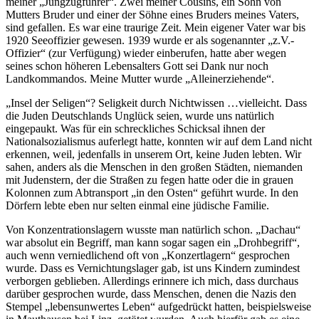
meiner
Jungzugführer
. Zwei meiner Cousins, ein Sohn von
Mutters Bruder und einer der Söhne eines Bruders meines Vaters,
sind gefallen. Es war eine traurige Zeit. Mein eigener Vater war bis
1920 Seeoffizier gewesen. 1939 wurde er als sogenannter
z.V.-
Offizier
(zur Verfügung) wieder einberufen, hatte aber wegen
seines schon höheren Lebensalters Gott sei Dank nur noch
Landkommandos. Meine Mutter wurde
Alleinerziehende
.
Insel der Seligen
? Seligkeit durch Nichtwissen …vielleicht. Dass
die Juden Deutschlands Unglück seien, wurde uns natürlich
eingepaukt. Was für ein schreckliches Schicksal ihnen der
Nationalsozialismus auferlegt hatte, konnten wir auf dem Land nicht
erkennen, weil, jedenfalls in unserem Ort, keine Juden lebten. Wir
sahen, anders als die Menschen in den großen Städten, niemanden
mit Judenstern, der die Straßen zu fegen hatte oder die in grauen
Kolonnen zum Abtransport
in den Osten
geführt wurde. In den
Dörfern lebte eben nur selten einmal eine jüdische Familie.
Von Konzentrationslagern wusste man natürlich schon.
Dachau
war absolut ein Begriff, man kann sogar sagen ein
Drohbegriff
,
auch wenn verniedlichend oft von
Konzertlagern
gesprochen
wurde. Dass es Vernichtungslager gab, ist uns Kindern zumindest
verborgen geblieben. Allerdings erinnere ich mich, dass durchaus
darüber gesprochen wurde, dass Menschen, denen die Nazis den
Stempel
lebensunwertes Leben
aufgedrückt hatten, beispielsweise