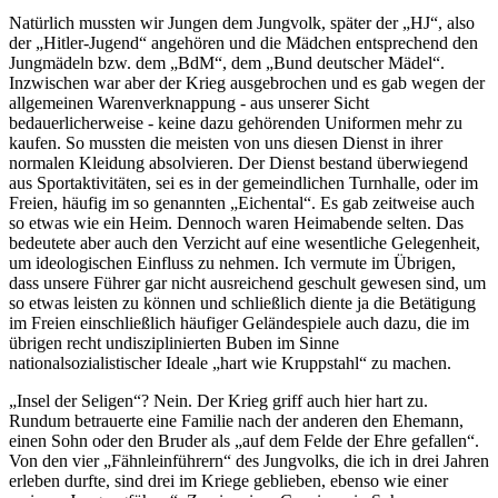
Natürlich mussten wir Jungen dem Jungvolk, später der
HJ
, also
der
Hitler-Jugend
angehören und die Mädchen entsprechend den
Jungmädeln bzw. dem
BdM
, dem
Bund deutscher Mädel
.
Inzwischen war aber der Krieg ausgebrochen und es gab wegen der
allgemeinen Warenverknappung - aus unserer Sicht
bedauerlicherweise - keine dazu gehörenden Uniformen mehr zu
kaufen. So mussten die meisten von uns diesen Dienst in ihrer
normalen Kleidung absolvieren. Der Dienst bestand überwiegend
aus Sportaktivitäten, sei es in der gemeindlichen Turnhalle, oder im
Freien, häufig im so genannten
Eichental
. Es gab zeitweise auch
so etwas wie ein Heim. Dennoch waren Heimabende selten. Das
bedeutete aber auch den Verzicht auf eine wesentliche Gelegenheit,
um ideologischen Einfluss zu nehmen. Ich vermute im Übrigen,
dass unsere Führer gar nicht ausreichend geschult gewesen sind, um
so etwas leisten zu können und schließlich diente ja die Betätigung
im Freien einschließlich häufiger Geländespiele auch dazu, die im
übrigen recht undisziplinierten Buben im Sinne
nationalsozialistischer Ideale
hart wie Kruppstahl
zu machen.
Insel der Seligen
? Nein. Der Krieg griff auch hier hart zu.
Rundum betrauerte eine Familie nach der anderen den Ehemann,
einen Sohn oder den Bruder als
auf dem Felde der Ehre gefallen
.
Von den vier
Fähnleinführern
des Jungvolks, die ich in drei Jahren
erleben durfte, sind drei im Kriege geblieben, ebenso wie einer