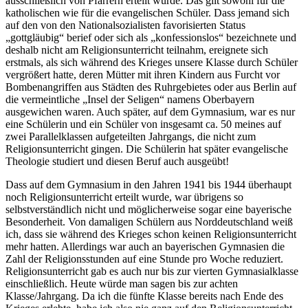
ausschließlich von Pfarrern erteilt wurde. Das gilt sowohl für die
katholischen wie für die evangelischen Schüler. Dass jemand sich
auf den von den Nationalsozialisten favorisierten Status
gottgläubig
berief oder sich als
konfessionslos
bezeichnete und
deshalb nicht am Religionsunterricht teilnahm, ereignete sich
erstmals, als sich während des Krieges unsere Klasse durch Schüler
vergrößert hatte, deren Mütter mit ihren Kindern aus Furcht vor
Bombenangriffen aus Städten des Ruhrgebietes oder aus Berlin auf
die vermeintliche
Insel der Seligen
namens Oberbayern
ausgewichen waren. Auch später, auf dem Gymnasium, war es nur
eine Schülerin und ein Schüler von insgesamt ca. 50 meines auf
zwei Parallelklassen aufgeteilten Jahrgangs, die nicht zum
Religionsunterricht gingen. Die Schülerin hat später evangelische
Theologie studiert und diesen Beruf auch ausgeübt!
Dass auf dem Gymnasium in den Jahren 1941 bis 1944 überhaupt
noch Religionsunterricht erteilt wurde, war übrigens so
selbstverständlich nicht und möglicherweise sogar eine bayerische
Besonderheit. Von damaligen Schülern aus Norddeutschland weiß
ich, dass sie während des Krieges schon keinen Religionsunterricht
mehr hatten. Allerdings war auch an bayerischen Gymnasien die
Zahl der Religionsstunden auf eine Stunde pro Woche reduziert.
Religionsunterricht gab es auch nur bis zur vierten Gymnasialklasse
einschließlich. Heute würde man sagen bis zur achten
Klasse/Jahrgang. Da ich die fünfte Klasse bereits nach Ende des