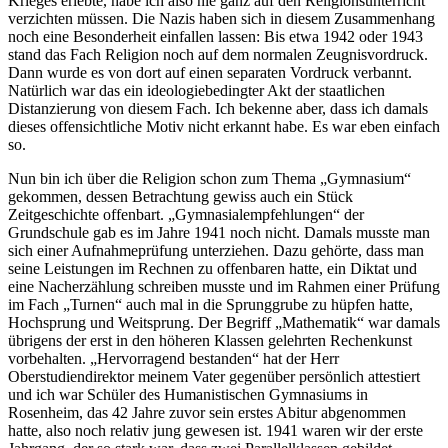
Krieges erlebte, habe ich also nie ganz auf den Religionsunterricht
verzichten müssen. Die Nazis haben sich in diesem Zusammenhang
noch eine Besonderheit einfallen lassen: Bis etwa 1942 oder 1943
stand das Fach Religion noch auf dem normalen Zeugnisvordruck.
Dann wurde es von dort auf einen separaten Vordruck verbannt.
Natürlich war das ein ideologiebedingter Akt der staatlichen
Distanzierung von diesem Fach. Ich bekenne aber, dass ich damals
dieses offensichtliche Motiv nicht erkannt habe. Es war eben einfach
so.
Nun bin ich über die Religion schon zum Thema
Gymnasium
gekommen, dessen Betrachtung gewiss auch ein Stück
Zeitgeschichte offenbart.
Gymnasialempfehlungen
der
Grundschule gab es im Jahre 1941 noch nicht. Damals musste man
sich einer Aufnahmeprüfung unterziehen. Dazu gehörte, dass man
seine Leistungen im Rechnen zu offenbaren hatte, ein Diktat und
eine Nacherzählung schreiben musste und im Rahmen einer Prüfung
im Fach
Turnen
auch mal in die Sprunggrube zu hüpfen hatte,
Hochsprung und Weitsprung. Der Begriff
Mathematik
war damals
übrigens der erst in den höheren Klassen gelehrten Rechenkunst
vorbehalten.
Hervorragend bestanden
hat der Herr
Oberstudiendirektor meinem Vater gegenüber persönlich attestiert
und ich war Schüler des Humanistischen Gymnasiums in
Rosenheim, das 42 Jahre zuvor sein erstes Abitur abgenommen
hatte, also noch relativ jung gewesen ist. 1941 waren wir der erste