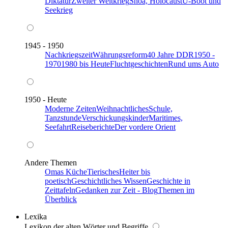
Diktatur
Zweiter Weltkrieg
Shoa, Holocaust
U-Boot und
Seekrieg
1945 - 1950
Nachkriegszeit
Währungsreform
40 Jahre DDR
1950 -
1970
1980 bis Heute
Fluchtgeschichten
Rund ums Auto
1950 - Heute
Moderne Zeiten
Weihnachtliches
Schule,
Tanzstunde
Verschickungskinder
Maritimes,
Seefahrt
Reiseberichte
Der vordere Orient
Andere Themen
Omas Küche
Tierisches
Heiter bis
poetisch
Geschichtliches Wissen
Geschichte in
Zeittafeln
Gedanken zur Zeit - Blog
Themen im
Überblick
Lexika
Lexikon der alten Wörter und Begriffe