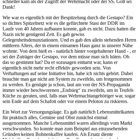
schneller kam als der Zugriff der Wehrmacht oder der SS. Gott sei
Dank!
Wie war es eigentlich mit der Bespitzelung durch die Gestapo? Ein
so dichtes Spitzelnetz wie es die gefürchtete Stasi der DDR im
Laufe von 40 Jahren aufbauen konnte, gab es nicht. Dazu hatten die
Nazis nicht genügend Zeit. Es gab gewiss
Gelegenheitsdenunziationen. Und es gab den allein stehenden Herrn
mittleren Alters, der in einem einsamen Haus ganz in unserer Nähe
wohnte. Von dem hieß es - natürlich hinter vorgehaltener Hand - , er
sei der Zuträger der Gestapo, vor dem müsse man sich hüten. Ob
das so gestimmt hat? Da er sozusagen enttarnt war, kann er
eigentlich nicht mehr recht effektiv geworden sein. Von
Verhaftungen auf seine Initiative hin, habe ich nichts gehört. Dabei
brauchte man gar nicht am System zu zweifeln, um festgenommen
zu werden. Es genügte ja schon, laut am von der NS-Propaganda
immer wieder beschworenen
Endsieg
zu zweifeln, um in Teufels
Küche zu geraten, und, falls man Wehrmachtangehöriger war, sogar
sein Ende auf dem Schafott oder vor einem Peloton zu riskieren.
Ein Wort zur Versorgungslage. Es gab natürlich Lebensmittelkarten
für praktisch alles, Gemüse und Obst zunächst einmal
ausgenommen. Manche Lebensmittel waren allerdings vom Markt
verschwunden. So konnte man zum Beispiel aus einzusehenden
Gründen keinen Bohnenkaffee kaufen. Als Ersatz diente