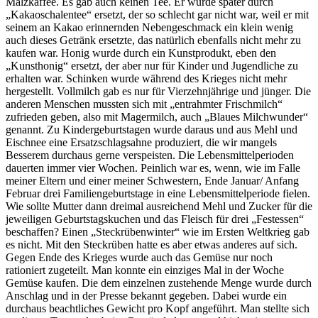
Malzkaffee. Es gab auch keinen Tee. Er wurde später durch
Kakaoschalentee
ersetzt, der so schlecht gar nicht war, weil er mit
seinem an Kakao erinnernden Nebengeschmack ein klein wenig
auch dieses Getränk ersetzte, das natürlich ebenfalls nicht mehr zu
kaufen war. Honig wurde durch ein Kunstprodukt, eben den
Kunsthonig
ersetzt, der aber nur für Kinder und Jugendliche zu
erhalten war. Schinken wurde während des Krieges nicht mehr
hergestellt. Vollmilch gab es nur für Vierzehnjährige und jünger. Die
anderen Menschen mussten sich mit
entrahmter Frischmilch
zufrieden geben, also mit Magermilch, auch
Blaues Milchwunder
genannt. Zu Kindergeburtstagen wurde daraus und aus Mehl und
Eischnee eine Ersatzschlagsahne produziert, die wir mangels
Besserem durchaus gerne verspeisten. Die Lebensmittelperioden
dauerten immer vier Wochen. Peinlich war es, wenn, wie im Falle
meiner Eltern und einer meiner Schwestern, Ende Januar/ Anfang
Februar drei Familiengeburtstage in eine Lebensmittelperiode fielen.
Wie sollte Mutter dann dreimal ausreichend Mehl und Zucker für die
jeweiligen Geburtstagskuchen und das Fleisch für drei
Festessen
beschaffen? Einen
Steckrübenwinter
wie im Ersten Weltkrieg gab
es nicht. Mit den Steckrüben hatte es aber etwas anderes auf sich.
Gegen Ende des Krieges wurde auch das Gemüse nur noch
rationiert zugeteilt. Man konnte ein einziges Mal in der Woche
Gemüse kaufen. Die dem einzelnen zustehende Menge wurde durch
Anschlag und in der Presse bekannt gegeben. Dabei wurde ein
durchaus beachtliches Gewicht pro Kopf angeführt. Man stellte sich