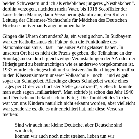
beiden Schwestern und ich als erhebliches jüngeres
Nesthäkchen
,
dorthin verzogen, nachdem mein Vater, bis 1918 Seeoffizier der
kaiserlichen Marine, dann Versicherungskaufmann, den Ruf zur
Leitung der Chiemsee-Yachtschule für Mädchen des Deutschen
Hochseesportverbands angenommen hatte.
Gingen die Uhren dort anders? Ja, ein wenig schon. In Südbayern
war der Katholizismus ein Faktor, den die Funktionäre des
Nationalsozialismus - fast – nie außer Acht gelassen haben. In
unserem Ort hat es nicht die Praxis gegeben, die Teilnahme an der
Sonntagsmesse durch gleichzeitige Veranstaltungen der SA oder der
Hitlerjugend zu beeinträchtigen wie es anderswo vorgekommen ist.
1937 wurde ich eingeschult und selbstverständlich hingen Kruzifixe
in den Klassenzimmern unserer Volksschule - noch – und es gab
sogar ein Schulgebet. Allerdings: dieses Schulgebet wurde eines
Tages per Order von höchster Stelle
nazifiziert
, vielleicht könnte
man auch sagen
militarisiert
. Man schrieb ja schon das Jahr 1940
und Deutschland befand sich im Krieg. Die Tumbheit des Textes
war von uns Kindern natürlich nicht erkannt worden, aber vielleicht
war gerade sie es, die es mir erleichtert hat, mir diese Verse zu
merken:
Sind wir auch nur kleine Deutsche, aber Deutsche sind
wir doch,
können wir auch noch nicht streiten, lieben tun wir