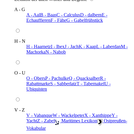
A - G
A - Aal
B - Baas
C - Calculus
D - dalbern
E -
Echauffieren
F - Fähe
G - Gabelfrühstück
H - N
H - Haarnetz
I - Ibex
J - Jach
K - Kaap
L - Laberdan
M -
Machorka
N - Nabob
O - U
O - Obers
P - Pachulke
Q - Quacksalber
R -
Rabattmarke
S - Sabberlatz
T - Tabernakel
U -
Ubiquisten
V - Z
V - Vabanque
W - Wackelpeter
X - Xanthippe
Y -
Yacht
Z - Zabel
️ Maritimes Lexikon
️ Ostpreußen-
Vokabular