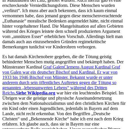
in Mauthausen bei Linz, getötet wurden. Auch hierfür gab es eine
erschreckende Verniedlichungsform. Diese Menschen wurden
verlinzt
. Ich muss aber auch bekennen, dass ich kaum einmal
vernommen habe, dass jemand gegen diese menschenverachtende
Euthanasie
moralische Bedenken angemeldet hätte, nicht einmal
hinter vorgehaltener Hand. Die Mangelsituation auf allen Gebieten
während des Krieges leistete dem schnell produzierten Argument
vom
unnützen Esser
erheblichen Vorschub. Allerdings hielt man
damals auch aus einzusehenden Gründen regimekritische
Bemerkungen tunlichst vor Kinderohren verborgen.
Es hat damals Kirchenobere gegeben, die die Tötung geistig
behinderter Menschen mutig angegriffen und bekämpft haben. Der
Münsteraner Kardinal
Graf Galen
Clemens August Kardinal Graf
von Galen war ein deutscher Bischof und Kardinal. Er war von
1933 bis 1946 Bischof von Münster. Bekannt wurde er unter
anderem durch sein öffentliches Auftreten gegen die Tötung so
genannten
lebensunwerten Lebens
während des Dritten
Reichs.
Siehe Wikipedia.org
war hier ein leuchtendes Beispiel. Im
Übrigen war die geistige und physische Auseinandersetzung
zwischen dem Nationalsozialismus und den christlichen Kirchen für
ein Kind oder einen Jugendlichen, jedenfalls in Bayern auf dem
Lande, nicht recht erkennbar. Von den Begriffen
Deutsche
Christen
und
Bekennende Kirche
habe ich erst nach dem Krieg
erfahren. Ich glaube auch, dass sie in Bayern nur eine