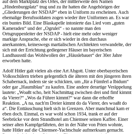
auf dem Marktplatz des Ortes, der mittlerweile den Namen
Hindenburgplatz
trug und zu ihr hatten die Angehörigen der
Gliederungen der NSDAP
eben in Uniform zu erscheinen. Auch
ehemalige Berufssoldaten zogen wieder ihre Uniformen an. Es war
ein buntes Bild. Eine Blaskapelle intonierte das Lied vom
guten
Kameraden
und der
Ogrulei
- so nannte man den
Ortsgruppenleiter der NSDAP - hielt eine mehr oder weniger
markige Ansprache, ehe er sich wieder in den durchaus
anerkannten, keineswegs martialischen Architekten verwandelte, der
sich mit der Errichtung gediegener Häuser im bayerischen
Landhausstil das Wohlwollen der
Häuslebauer
der 30er Jahre
erworben hatte.
Adolf Hitler galt vielen als eine Art Abgott. Unter oberbayerischen
Volksschülern trieben gelegentlich die älteren mit den jüngeren ihren
Schabernack, indem sie sie schickten, um
für a Fümferl a Ibidum
oder gar
Haumiblau
zu kaufen. Eine andere derartige Veräppelung
lautete:
Woaßt scho, heit Nachmittag zwischen drei und fimf kimmt
da Vierer?
Wos da Führer kimmt?
war dann die erhoffte
Reaktion.
A na, nach'm Dreier kimmt do da Vierer, des woaßt do
a
. Die Enttäuschung hielt sich in Grenzen. Aber manchmal kam er
eben doch. Einmal, es war wohl schon 1934, trank er auf der
Seebrücke vor dem Strandhotel am Chiemsee seinen Kaffee. Einer
seiner alten Kampfgefährten, der in der Nähe von Prien wohnte,
hatte Hitler auf die Chiemsee-Yachtschule aufmerksam gemacht.