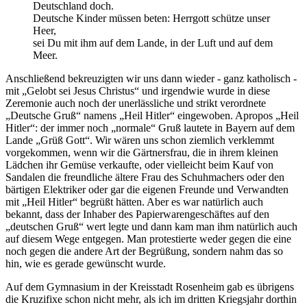
Deutschland doch.
Deutsche Kinder müssen beten: Herrgott schütze unser
Heer,
sei Du mit ihm auf dem Lande, in der Luft und auf dem
Meer.
Anschließend bekreuzigten wir uns dann wieder - ganz katholisch -
mit
Gelobt sei Jesus Christus
und irgendwie wurde in diese
Zeremonie auch noch der unerlässliche und strikt verordnete
Deutsche Gruß
namens
Heil Hitler
eingewoben. Apropos
Heil
Hitler
: der immer noch
normale
Gruß lautete in Bayern auf dem
Lande
Grüß Gott
. Wir wären uns schon ziemlich verklemmt
vorgekommen, wenn wir die Gärtnersfrau, die in ihrem kleinen
Lädchen ihr Gemüse verkaufte, oder vielleicht beim Kauf von
Sandalen die freundliche ältere Frau des Schuhmachers oder den
bärtigen Elektriker oder gar die eigenen Freunde und Verwandten
mit
Heil Hitler
begrüßt hätten. Aber es war natürlich auch
bekannt, dass der Inhaber des Papierwarengeschäftes auf den
deutschen Gruß
wert legte und dann kam man ihm natürlich auch
auf diesem Wege entgegen. Man protestierte weder gegen die eine
noch gegen die andere Art der Begrüßung, sondern nahm das so
hin, wie es gerade gewünscht wurde.
Auf dem Gymnasium in der Kreisstadt Rosenheim gab es übrigens
die Kruzifixe schon nicht mehr, als ich im dritten Kriegsjahr dorthin