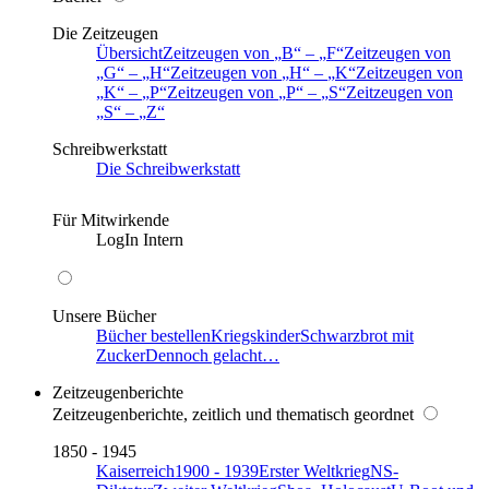
Die Zeitzeugen
Übersicht
Zeitzeugen von
B
–
F
Zeitzeugen von
G
–
H
Zeitzeugen von
H
–
K
Zeitzeugen von
K
–
P
Zeitzeugen von
P
–
S
Zeitzeugen von
S
–
Z
Schreibwerkstatt
Die Schreibwerkstatt
Für Mitwirkende
LogIn Intern
Unsere Bücher
Bücher bestellen
Kriegskinder
Schwarzbrot mit
Zucker
Dennoch gelacht…
Zeitzeugenberichte
Zeitzeugenberichte, zeitlich und thematisch geordnet
1850 - 1945
Kaiserreich
1900 - 1939
Erster Weltkrieg
NS-