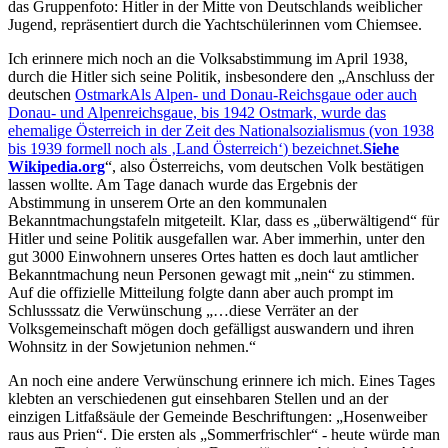
das Gruppenfoto: Hitler in der Mitte von Deutschlands weiblicher
Jugend, repräsentiert durch die Yachtschülerinnen vom Chiemsee.
Ich erinnere mich noch an die Volksabstimmung im April 1938,
durch die Hitler sich seine Politik, insbesondere den
Anschluss der
deutschen
Ostmark
Als Alpen- und Donau-Reichsgaue oder auch
Donau- und Alpenreichsgaue, bis 1942 Ostmark, wurde das
ehemalige Österreich in der Zeit des Nationalsozialismus (von 1938
bis 1939 formell noch als
Land Österreich
) bezeichnet.
Siehe
Wikipedia.org
, also Österreichs, vom deutschen Volk bestätigen
lassen wollte. Am Tage danach wurde das Ergebnis der
Abstimmung in unserem Orte an den kommunalen
Bekanntmachungstafeln mitgeteilt. Klar, dass es
überwältigend
für
Hitler und seine Politik ausgefallen war. Aber immerhin, unter den
gut 3000 Einwohnern unseres Ortes hatten es doch laut amtlicher
Bekanntmachung neun Personen gewagt mit
nein
zu stimmen.
Auf die offizielle Mitteilung folgte dann aber auch prompt im
Schlusssatz die Verwünschung
…diese Verräter an der
Volksgemeinschaft mögen doch gefälligst auswandern und ihren
Wohnsitz in der Sowjetunion nehmen.
An noch eine andere Verwünschung erinnere ich mich. Eines Tages
klebten an verschiedenen gut einsehbaren Stellen und an der
einzigen Litfaßsäule der Gemeinde Beschriftungen:
Hosenweiber
raus aus Prien
. Die ersten als
Sommerfrischler
- heute würde man