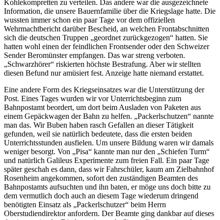
Kohlekompretten zu verteilen. Das andere war die ausgezeichnete
Information, die unsere Bauernfamilie über die Kriegslage hatte. Die
wussten immer schon ein paar Tage vor dem offiziellen
Wehrmachtbericht darüber Bescheid, an welchen Frontabschnitten
sich die deutschen Truppen
geordnet zurückgezogen
hatten. Sie
hatten wohl einen der feindlichen Frontsender oder den Schweizer
Sender Beromünster empfangen. Das war streng verboten.
Schwarzhörer
riskierten höchste Bestrafung. Aber wir stellten
diesen Befund nur amüsiert fest. Anzeige hatte niemand erstattet.
Eine andere Form des Kriegseinsatzes war die Unterstützung der
Post. Eines Tages wurden wir vor Unterrichtsbeginn zum
Bahnpostamt beordert, um dort beim Ausladen von Paketen aus
einem Gepäckwagen der Bahn zu helfen.
Packerlschutzen
nannte
man das. Wir Buben haben rasch Gefallen an dieser Tätigkeit
gefunden, weil sie natürlich bedeutete, dass die ersten beiden
Unterrichtsstunden ausfielen. Um unsere Bildung waren wir damals
weniger besorgt. Von
Pisa
kannte man nur den
Schiefen Turm
und natürlich Galileus Experimente zum freien Fall. Ein paar Tage
später geschah es dann, dass wir Fahrschüler, kaum am Zielbahnhof
Rosenheim angekommen, sofort den zuständigen Beamten des
Bahnpostamts aufsuchten und ihn baten, er möge uns doch bitte zu
dem vermutlich doch auch an diesem Tage wiederum dringend
benötigten Einsatz als
Packerlschutzer
beim Herrn
Oberstudiendirektor anfordern. Der Beamte ging dankbar auf dieses