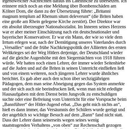
irgendwelcher Nachrichten daraus ins Lateinische zu übersetzen. Ich
erinnere mich noch an eine Meldung über Bombenschäden am
Kölner Dom, die dann zu der Übersetzung führte:
Britanni
magnum templum ad Rhenum situm deleverunt
(die Briten haben
eine große am Rhein gelegene Kirche zerstört). Der Direktor war
ein absolut überzeugter Nationalsozialist. Im Inneren seines Herzens
war er aber meiner Einschätzung nach ein deutschnationaler und
bayerischer Konservativer. Er war ein Mann, der wie so viele dem
Irrtum erlegen war, nach der Demütigung unseres Vaterlandes durch
Versailles
und die frühe Nachkriegspolitik der Alliierten des ersten
Weltkrieges sei der Weg Hitlers derjenige, der Deutschland wieder
auf die gleiche Augenhöhe mit den Siegermächten von 1918 führen
würde. Wir hatten noch einen Lehrer, der immer wieder Seitenhiebe
auf die Juden und auf die Briten in seinen Unterricht einfließen ließ
und von einem weiteren, noch jüngeren Lehrer wurde ähnliches
berichtet. Es gab aber auch den schon über sechzigjährigen
Pädagogen, dem man seine Abneigung gegen das System anmerkte
und der sich auch nie beeindrucken ließ, wenn man nicht erledigte
Hausaufgaben mit dem Dienst beim Jungvolk zu entschuldigen
suchte oder eine Befreiung vom Unterricht für eine Vorsprache beim
Bannführer
der Hitler-Jugend erbat.
Das geht mich nichts an
,
hieß es dann immer, das Versäumnis der Schülers wurde gerügt und
der angeblich so wichtige Besuch auf dem
Bann
fand nicht statt.
Dass der Lehrer dann seinerseits wegen seines wenig
staatstragenden Verhaltens
von oben
zur Rechenschaft gezogen