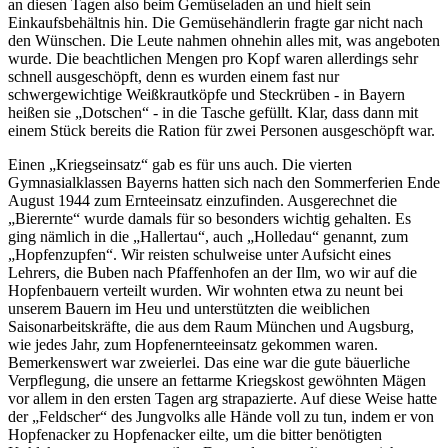
an diesen Tagen also beim Gemüseladen an und hielt sein
Einkaufsbehältnis hin. Die Gemüsehändlerin fragte gar nicht nach
den Wünschen. Die Leute nahmen ohnehin alles mit, was angeboten
wurde. Die beachtlichen Mengen pro Kopf waren allerdings sehr
schnell ausgeschöpft, denn es wurden einem fast nur
schwergewichtige Weißkrautköpfe und Steckrüben - in Bayern
heißen sie
Dotschen
- in die Tasche gefüllt. Klar, dass dann mit
einem Stück bereits die Ration für zwei Personen ausgeschöpft war.
Einen
Kriegseinsatz
gab es für uns auch. Die vierten
Gymnasialklassen Bayerns hatten sich nach den Sommerferien Ende
August 1944 zum Ernteeinsatz einzufinden. Ausgerechnet die
Bierernte
wurde damals für so besonders wichtig gehalten. Es
ging nämlich in die
Hallertau
, auch
Holledau
genannt, zum
Hopfenzupfen
. Wir reisten schulweise unter Aufsicht eines
Lehrers, die Buben nach Pfaffenhofen an der Ilm, wo wir auf die
Hopfenbauern verteilt wurden. Wir wohnten etwa zu neunt bei
unserem Bauern im Heu und unterstützten die weiblichen
Saisonarbeitskräfte, die aus dem Raum München und Augsburg,
wie jedes Jahr, zum Hopfenernteeinsatz gekommen waren.
Bemerkenswert war zweierlei. Das eine war die gute bäuerliche
Verpflegung, die unsere an fettarme Kriegskost gewöhnten Mägen
vor allem in den ersten Tagen arg strapazierte. Auf diese Weise hatte
der
Feldscher
des Jungvolks alle Hände voll zu tun, indem er von
Hopfenacker zu Hopfenacker eilte, um die bitter benötigten