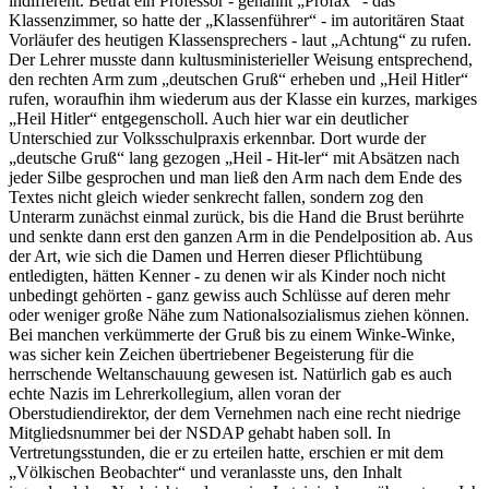
indifferent. Betrat ein Professor - genannt
Profax
- das
Klassenzimmer, so hatte der
Klassenführer
- im autoritären Staat
Vorläufer des heutigen Klassensprechers - laut
Achtung
zu rufen.
Der Lehrer musste dann kultusministerieller Weisung entsprechend,
den rechten Arm zum
deutschen Gruß
erheben und
Heil Hitler
rufen, woraufhin ihm wiederum aus der Klasse ein kurzes, markiges
Heil Hitler
entgegenscholl. Auch hier war ein deutlicher
Unterschied zur Volksschulpraxis erkennbar. Dort wurde der
deutsche Gruß
lang gezogen
Heil - Hit-ler
mit Absätzen nach
jeder Silbe gesprochen und man ließ den Arm nach dem Ende des
Textes nicht gleich wieder senkrecht fallen, sondern zog den
Unterarm zunächst einmal zurück, bis die Hand die Brust berührte
und senkte dann erst den ganzen Arm in die Pendelposition ab. Aus
der Art, wie sich die Damen und Herren dieser Pflichtübung
entledigten, hätten Kenner - zu denen wir als Kinder noch nicht
unbedingt gehörten - ganz gewiss auch Schlüsse auf deren mehr
oder weniger große Nähe zum Nationalsozialismus ziehen können.
Bei manchen verkümmerte der Gruß bis zu einem Winke-Winke,
was sicher kein Zeichen übertriebener Begeisterung für die
herrschende Weltanschauung gewesen ist. Natürlich gab es auch
echte Nazis im Lehrerkollegium, allen voran der
Oberstudiendirektor, der dem Vernehmen nach eine recht niedrige
Mitgliedsnummer bei der NSDAP gehabt haben soll. In
Vertretungsstunden, die er zu erteilen hatte, erschien er mit dem
Völkischen Beobachter
und veranlasste uns, den Inhalt