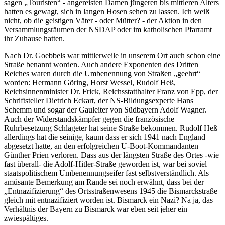
sagen
Touristen
- angereisten Damen jüngeren bis mittleren Alters
hatten es gewagt, sich in langen Hosen sehen zu lassen. Ich weiß
nicht, ob die geistigen Väter - oder Mütter? - der Aktion in den
Versammlungsräumen der NSDAP oder im katholischen Pfarramt
ihr Zuhause hatten.
Nach Dr. Goebbels war mittlerweile in unserem Ort auch schon eine
Straße benannt worden. Auch andere Exponenten des Dritten
Reiches waren durch die Umbenennung von Straßen
geehrt
worden: Hermann Göring, Horst Wessel, Rudolf Heß,
Reichsinnenminister Dr. Frick, Reichsstatthalter Franz von Epp, der
Schriftsteller Dietrich Eckart, der NS-Bildungsexperte Hans
Schemm und sogar der Gauleiter von Südbayern Adolf Wagner.
Auch der Widerstandskämpfer gegen die französische
Ruhrbesetzung Schlageter hat seine Straße bekommen. Rudolf Heß
allerdings hat die seinige, kaum dass er sich 1941 nach England
abgesetzt hatte, an den erfolgreichen U-Boot-Kommandanten
Günther Prien verloren. Dass aus der längsten Straße des Ortes -wie
fast überall- die Adolf-Hitler-Straße geworden ist, war bei soviel
staatspolitischem Umbenennungseifer fast selbstverständlich. Als
amüsante Bemerkung am Rande sei noch erwähnt, dass bei der
Entnazifizierung
des Ortsstraßenwesens 1945 die Bismarckstraße
gleich mit entnazifiziert worden ist. Bismarck ein Nazi? Na ja, das
Verhältnis der Bayern zu Bismarck war eben seit jeher ein
zwiespältiges.