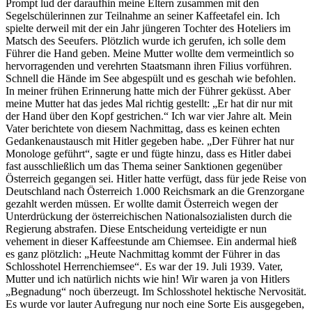
Prompt lud der daraufhin meine Eltern zusammen mit den
Segelschülerinnen zur Teilnahme an seiner Kaffeetafel ein. Ich
spielte derweil mit der ein Jahr jüngeren Tochter des Hoteliers im
Matsch des Seeufers. Plötzlich wurde ich gerufen, ich solle dem
Führer die Hand geben. Meine Mutter wollte dem vermeintlich so
hervorragenden und verehrten Staatsmann ihren Filius vorführen.
Schnell die Hände im See abgespült und es geschah wie befohlen.
In meiner frühen Erinnerung hatte mich der Führer geküsst. Aber
meine Mutter hat das jedes Mal richtig gestellt:
Er hat dir nur mit
der Hand über den Kopf gestrichen.
Ich war vier Jahre alt. Mein
Vater berichtete von diesem Nachmittag, dass es keinen echten
Gedankenaustausch mit Hitler gegeben habe.
Der Führer hat nur
Monologe geführt
, sagte er und fügte hinzu, dass es Hitler dabei
fast ausschließlich um das Thema seiner Sanktionen gegenüber
Österreich gegangen sei. Hitler hatte verfügt, dass für jede Reise von
Deutschland nach Österreich 1.000 Reichsmark an die Grenzorgane
gezahlt werden müssen. Er wollte damit Österreich wegen der
Unterdrückung der österreichischen Nationalsozialisten durch die
Regierung abstrafen. Diese Entscheidung verteidigte er nun
vehement in dieser Kaffeestunde am Chiemsee. Ein andermal hieß
es ganz plötzlich:
Heute Nachmittag kommt der Führer in das
Schlosshotel Herrenchiemsee
. Es war der 19. Juli 1939. Vater,
Mutter und ich natürlich nichts wie hin! Wir waren ja von Hitlers
Begnadung
noch überzeugt. Im Schlosshotel hektische Nervosität.
Es wurde vor lauter Aufregung nur noch eine Sorte Eis ausgegeben,