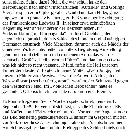
sonst nichts. Sahne dazu? Nein, die war schon lange den
Bestrebungen nach einer wirtschaftlichen
Autarkie
und Görings
Vierjahresplan zum Opfer gefallen. Und dann kam Hitler, ganz
ungewohnt im grauen Zivilanzug, zu Fuß von einer Besichtigung
des Prunkschlosses Ludwigs II.. In seiner etwa zehnköpfigen
Begleitung war unter anderem der Reichsminister
für
Volksaufklärung und Propaganda
Dr. Josef Goebbels, der
eigentlich so gar nicht dem NS-Ideal des blonden und blauäugigen
Germanen entsprach. Viele Menschen, darunter auch die Mädels der
Chiemsee-Yachtschule, hatten zu Hitlers Begrüßung Aufstellung
genommen und riefen nun mit erhobenem Arm - das war der
deutsche Gruß
-
Heil unserem Führer
und dann noch etwas,
was ich nicht so recht verstand.
Mutti, rufen die Heil unserem
Führer dem besten?
fragte ich meine Mutter.
Nein Junge, Heil
unserem Führer vom Westwall
war die Antwort. Ach ja, der
Westwall war ja soeben fertig gestellt worden, der Schutzwall gegen
den westlichen Feind. Im
Völkischen Beobachter
hatte es
gestanden. Offensichtlich herrschte darob nun eitel Freude.
Es konnte losgehen. Sechs Wochen später schrieb man den 1.
September 1939. Es versteht sich fast, dass die Einladung zu Eis
und Kaffee von 1934 wiederholt wurde. Vor meinem Auge ist noch
das Bild des heftig gestikulierenden
Führers
im Gespräch mit den
vor Stolz über diese Auszeichnung strahlenden Yachtschülerinnen.
Am Schluss gab es dann auf der Freitreppe des Schlosshotels noch