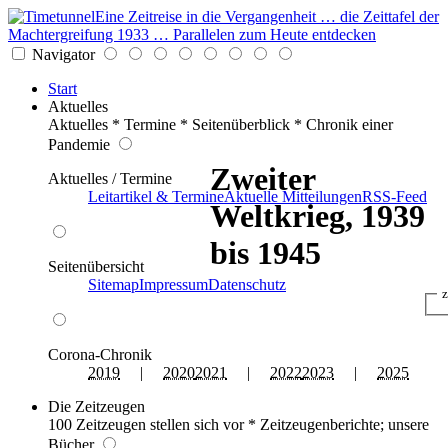
Eine Zeitreise in die Vergangenheit … die Zeittafel der
Machtergreifung 1933 … Parallelen zum Heute entdecken
Navigator
Start
Aktuelles
Aktuelles * Termine * Seitenüberblick * Chronik einer
Pandemie
Zweiter
Aktuelles / Termine
Leitartikel & Termine
Aktuelle Mitteilungen
RSS-Feed
Weltkrieg, 1939
bis 1945
Seitenübersicht
Sitemap
Impressum
Datenschutz
z
Corona-Chronik
2019
|
2020
2021
|
2022
2023
|
2025
Die Zeitzeugen
100 Zeitzeugen stellen sich vor * Zeitzeugenberichte; unsere
Bücher