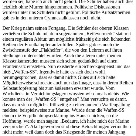
worden sei, habe ich auch nicht gehört. Die Schüler haben auch dies
letztlich ohne Murren hingenommen. Politische Diskussionen
wurden unter uns Schülern nicht geführt. Politische Aufsatzthemen
gab es in den unteren Gymnasialklassen noch nicht.
Der Krieg nahm seinen Fortgang. Die Schüler der oberen Klassen
verließen die Schule mit dem sogenannten
Reifevermerk
statt mit
einem regulären Abitur, um möglichst frühzeitig die sich lichtenden
Reihen der Frontkämpfer aufzufüllen. Später gab es noch die
Zwischenstufe der
Flakhelfer
, die von den Lehrern auf ihren
Stellungen unterrichtet wurden. Auch die älteren unter meinen
Klassenkameraden mussten sich schon gedanklich auf einen
Fronteinsatz einstellen. Nun existierte ein Schreckgespenst und das
hieß
Waffen-SS
. Irgendwie hatte es sich doch wohl
herumgesprochen, dass es damit nichts Gutes auf sich hatte.
Möglicherweise schreckte auch nur das Image, dass in deren Reihen
Selbstaufopferung bis zum äußersten erwartet wurde. Vom
Wachdienst in Vernichtungslagern wussten wir damals nichts. Wie
konnte man der
Waffen-SS
entgehen? Man versuchte es damit,
dass man sich möglichst frühzeitig zu einer anderen Waffengattung
meldete, beispielsweise zur Marine. Würde dann die Waffen-SS
einem die Verpflichtungserklärung ins Haus schicken, so die
Hoffnung, werde man sagen:
Bedaure, ich habe mich der Marine
versprochen
. Akut geworden sind diese Betrachtungen vermutlich
nicht mehr, weil dann doch das Kriegsende für meinen Jahrgang