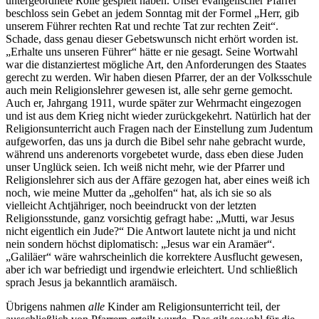
untergeordnete Rolle gespielt haben. Unser evangelischer Pfarrer
beschloss sein Gebet an jedem Sonntag mit der Formel
Herr, gib
unserem Führer rechten Rat und rechte Tat zur rechten Zeit
.
Schade, dass genau dieser Gebetswunsch nicht erhört worden ist.
Erhalte uns unseren Führer
hätte er nie gesagt. Seine Wortwahl
war die distanziertest mögliche Art, den Anforderungen des Staates
gerecht zu werden. Wir haben diesen Pfarrer, der an der Volksschule
auch mein Religionslehrer gewesen ist, alle sehr gerne gemocht.
Auch er, Jahrgang 1911, wurde später zur Wehrmacht eingezogen
und ist aus dem Krieg nicht wieder zurückgekehrt. Natürlich hat der
Religionsunterricht auch Fragen nach der Einstellung zum Judentum
aufgeworfen, das uns ja durch die Bibel sehr nahe gebracht wurde,
während uns anderenorts vorgebetet wurde, dass eben diese Juden
unser Unglück seien. Ich weiß nicht mehr, wie der Pfarrer und
Religionslehrer sich aus der Affäre gezogen hat, aber eines weiß ich
noch, wie meine Mutter da
geholfen
hat, als ich sie so als
vielleicht Achtjähriger, noch beeindruckt von der letzten
Religionsstunde, ganz vorsichtig gefragt habe:
Mutti, war Jesus
nicht eigentlich ein Jude?
Die Antwort lautete nicht ja und nicht
nein sondern höchst diplomatisch:
Jesus war ein Aramäer
.
Galiläer
wäre wahrscheinlich die korrektere Ausflucht gewesen,
aber ich war befriedigt und irgendwie erleichtert. Und schließlich
sprach Jesus ja bekanntlich aramäisch.
Übrigens nahmen
alle
Kinder am Religionsunterricht teil, der