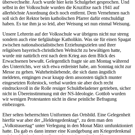
überwechselte. Auch wurde hier kein Schulgebet gesprochen. Und
selbst in der Volksschule wurden die Kruzifixe nach 1941 auf
allerhöchste Anordnung doch noch entfernt. Dem Vernehmen nach
soll sich der Rektor beim katholischen Pfarrer dafür entschuldigt
haben. Es tue ihm ja so leid, aber Weisung sei nun einmal Weisung.
Unsere Lehrerin auf der Volksschule war übrigens nicht nur streng
sondern auch eine tiefgläubige Katholikin. Was sie für einen Spagat
zwischen nationalsozialistischen Erziehungszielen und ihrer
religiösen bayerisch-christlichen Weltsicht zu bewältigen hatte,
wurde mir natürlich erst nach dem Krieg aus dem Blick des
Erwachsenen bewußt. Gelegentlich fragte sie am Montag während
des Unterrichts, wer sich etwa erdreistet habe, am Sonntag nicht zur
Messe zu gehen. Wahrheitsliebende, die sich dann ängstlich
meldeten, entgingen zwar knapp dem ansonsten täglich munter
eingesetzten Rohrstock, verbal wurden sie aber doch recht
eindrucksvoll in die Rolle reuiger Schuldbeladener getrieben, sicher
nicht in Übereinstimmung mit der NS-Ideologie. Gottlob wurden
wir wenigen Protestanten nicht in diese peinliche Befragung
einbezogen.
Eher selten beherrschten Uniformen das Ortsbild. Eine Gelegenheit
hierfür war aber der
Heldengedenktag
, zu dem man den
Volkstrauertag
unter Verlegung in den Monat März umfunktioniert
hatte. Da gab es dann immer eine Kundgebung am Kriegerdenkmal