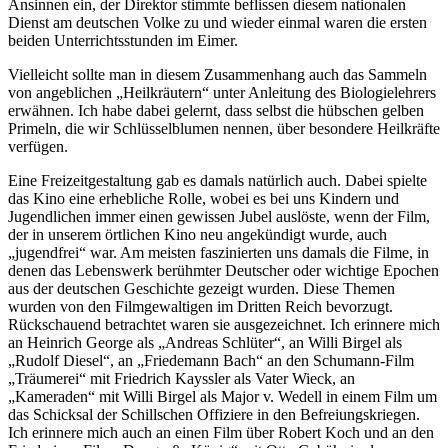
Ansinnen ein, der Direktor stimmte beflissen diesem nationalen
Dienst am deutschen Volke zu und wieder einmal waren die ersten
beiden Unterrichtsstunden im Eimer.
Vielleicht sollte man in diesem Zusammenhang auch das Sammeln
von angeblichen
Heilkräutern
unter Anleitung des Biologielehrers
erwähnen. Ich habe dabei gelernt, dass selbst die hübschen gelben
Primeln, die wir Schlüsselblumen nennen, über besondere Heilkräfte
verfügen.
Eine Freizeitgestaltung gab es damals natürlich auch. Dabei spielte
das Kino eine erhebliche Rolle, wobei es bei uns Kindern und
Jugendlichen immer einen gewissen Jubel auslöste, wenn der Film,
der in unserem örtlichen Kino neu angekündigt wurde, auch
jugendfrei
war. Am meisten faszinierten uns damals die Filme, in
denen das Lebenswerk berühmter Deutscher oder wichtige Epochen
aus der deutschen Geschichte gezeigt wurden. Diese Themen
wurden von den Filmgewaltigen im Dritten Reich bevorzugt.
Rückschauend betrachtet waren sie ausgezeichnet. Ich erinnere mich
an Heinrich George als
Andreas Schlüter
, an Willi Birgel als
Rudolf Diesel
, an
Friedemann Bach
an den Schumann-Film
Träumerei
mit Friedrich Kayssler als Vater Wieck, an
Kameraden
mit Willi Birgel als Major v. Wedell in einem Film um
das Schicksal der Schillschen Offiziere in den Befreiungskriegen.
Ich erinnere mich auch an einen Film über Robert Koch und an den