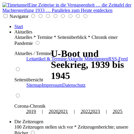
Eine Zeitreise in die Vergangenheit … die Zeittafel der
Machtergreifung 1933 … Parallelen zum Heute entdecken
Navigator
Start
Aktuelles
Aktuelles * Termine * Seitenüberblick * Chronik einer
Pandemie
U-Boot und
Aktuelles / Termine
Leitartikel & Termine
Aktuelle Mitteilungen
RSS-Feed
Seekrieg, 1939 bis
1945
Seitenübersicht
Sitemap
Impressum
Datenschutz
Corona-Chronik
2019
|
2020
2021
|
2022
2023
|
2025
Die Zeitzeugen
100 Zeitzeugen stellen sich vor * Zeitzeugenberichte; unsere
Bücher