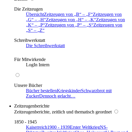
Die Zeitzeugen
Übersicht
Zeitzeugen von
B
–
F
Zeitzeugen von
G
–
H
Zeitzeugen von
H
–
K
Zeitzeugen von
K
–
P
Zeitzeugen von
P
–
S
Zeitzeugen von
S
–
Z
Schreibwerkstatt
Die Schreibwerkstatt
Für Mitwirkende
LogIn Intern
Unsere Bücher
Bücher bestellen
Kriegskinder
Schwarzbrot mit
Zucker
Dennoch gelacht…
Zeitzeugenberichte
Zeitzeugenberichte, zeitlich und thematisch geordnet
1850 - 1945
Kaiserreich
1900 - 1939
Erster Weltkrieg
NS-