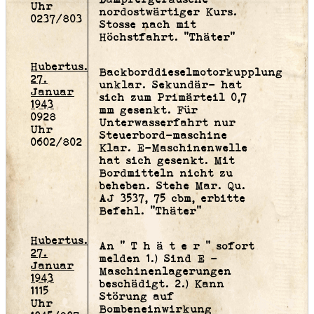
Uhr
nordostwärtiger Kurs.
0237/803
Stosse nach mit
Höchstfahrt. "Thäter"
Hubertus.
Backborddieselmotorkupplung
27.
unklar. Sekundär- hat
Januar
sich zum Primärteil 0,7
1943
mm gesenkt. Für
0928
Unterwasserfahrt nur
Uhr
Steuerbord-maschine
0602/802
Klar. E-Maschinenwelle
hat sich gesenkt. Mit
Bordmitteln nicht zu
beheben. Stehe Mar. Qu.
AJ 3537, 75 cbm, erbitte
Befehl. "Thäter"
Hubertus.
An " T h ä t e r " sofort
27.
melden 1.) Sind E -
Januar
Maschinenlagerungen
1943
beschädigt. 2.) Kann
1115
Störung auf
Uhr
Bombeneinwirkung