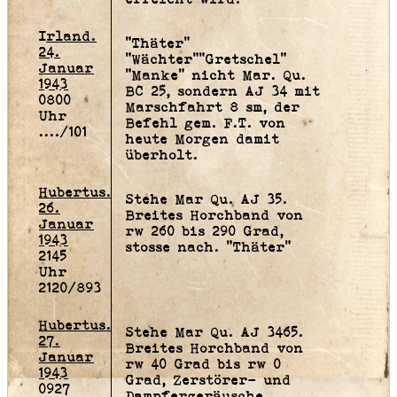
Irland.
"Thäter"
24.
"Wächter""Gretschel"
Januar
"Manke" nicht Mar. Qu.
1943
BC 25, sondern AJ 34 mit
0800
Marschfahrt 8 sm, der
Uhr
Befehl gem. F.T. von
..../101
heute Morgen damit
überholt.
Hubertus.
Stehe Mar Qu. AJ 35.
26.
Breites Horchband von
Januar
rw 260 bis 290 Grad,
1943
stosse nach. "Thäter"
2145
Uhr
2120/893
Hubertus.
Stehe Mar Qu. AJ 3465.
27.
Breites Horchband von
Januar
rw 40 Grad bis rw 0
1943
Grad, Zerstörer- und
0927
Dampfergeräusche