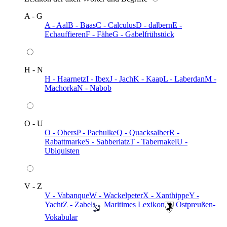
A - G
A - Aal
B - Baas
C - Calculus
D - dalbern
E -
Echauffieren
F - Fähe
G - Gabelfrühstück
H - N
H - Haarnetz
I - Ibex
J - Jach
K - Kaap
L - Laberdan
M -
Machorka
N - Nabob
O - U
O - Obers
P - Pachulke
Q - Quacksalber
R -
Rabattmarke
S - Sabberlatz
T - Tabernakel
U -
Ubiquisten
V - Z
V - Vabanque
W - Wackelpeter
X - Xanthippe
Y -
Yacht
Z - Zabel
️ Maritimes Lexikon
️ Ostpreußen-
Vokabular