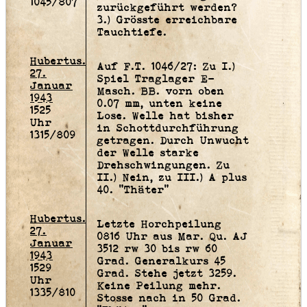
1045/807
zurückgeführt werden?
3.) Grösste erreichbare
Tauchtiefe.
Hubertus.
Auf F.T. 1046/27: Zu I.)
27.
Spiel Traglager E-
Januar
Masch. BB. vorn oben
1943
0.07 mm, unten keine
1525
Lose. Welle hat bisher
Uhr
in Schottdurchführung
1315/809
getragen. Durch Unwucht
der Welle starke
Drehschwingungen. Zu
II.) Nein, zu III.) A plus
40. "Thäter"
Hubertus.
Letzte Horchpeilung
27.
0816 Uhr aus Mar. Qu. AJ
Januar
3512 rw 30 bis rw 60
1943
Grad. Generalkurs 45
1529
Grad. Stehe jetzt 3259.
Uhr
Keine Peilung mehr.
1335/810
Stosse nach in 50 Grad.