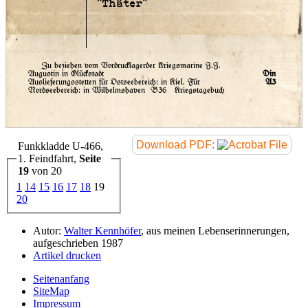
"Thäter"
Zu beziehen vom Vordrucklagerder Kriegsmarine J.J.
Augustin in Glückstadt
Din
Auslieferungsstetten für Ostseebereich: in Kiel. Für
A3
Nordseebereich: in Wilhelmshaven
B36 Kriegstagebuch
Download PDF:
Funkkladde U-466,
1. Feindfahrt,
Seite
19
von 20
1
14
15
16
17
18
19
20
Autor:
Walter Kennhöfer
, aus meinen Lebenserinnerungen,
aufgeschrieben 1987
Artikel drucken
Seitenanfang
SiteMap
Impressum