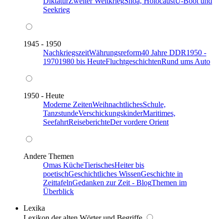
Diktatur
Zweiter Weltkrieg
Shoa, Holocaust
U-Boot und
Seekrieg
1945 - 1950
Nachkriegszeit
Währungsreform
40 Jahre DDR
1950 -
1970
1980 bis Heute
Fluchtgeschichten
Rund ums Auto
1950 - Heute
Moderne Zeiten
Weihnachtliches
Schule,
Tanzstunde
Verschickungskinder
Maritimes,
Seefahrt
Reiseberichte
Der vordere Orient
Andere Themen
Omas Küche
Tierisches
Heiter bis
poetisch
Geschichtliches Wissen
Geschichte in
Zeittafeln
Gedanken zur Zeit - Blog
Themen im
Überblick
Lexika
Lexikon der alten Wörter und Begriffe