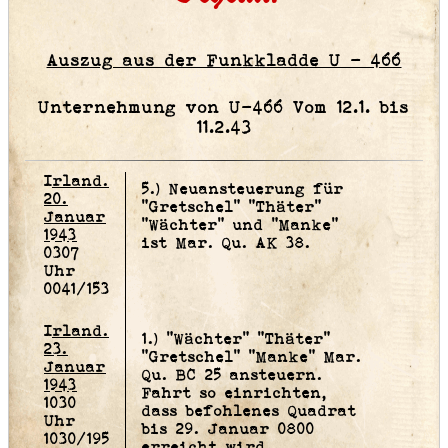
Auszug aus der Funkkladde U - 466
Unternehmung von U-466 Vom 12.1. bis
11.2.43
Irland.
5.) Neuansteuerung für
20.
"Gretschel" "Thäter"
Januar
"Wächter" und "Manke"
1943
ist Mar. Qu. AK 38.
0307
Uhr
0041/153
Irland.
1.) "Wächter" "Thäter"
23.
"Gretschel" "Manke" Mar.
Januar
Qu. BC 25 ansteuern.
1943
Fahrt so einrichten,
1030
dass befohlenes Quadrat
Uhr
bis 29. Januar 0800
1030/195
erreicht wird.