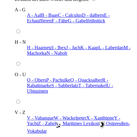
A - G
A - Aal
B - Baas
C - Calculus
D - dalbern
E -
Echauffieren
F - Fähe
G - Gabelfrühstück
H - N
H - Haarnetz
I - Ibex
J - Jach
K - Kaap
L - Laberdan
M -
Machorka
N - Nabob
O - U
O - Obers
P - Pachulke
Q - Quacksalber
R -
Rabattmarke
S - Sabberlatz
T - Tabernakel
U -
Ubiquisten
V - Z
V - Vabanque
W - Wackelpeter
X - Xanthippe
Y -
Yacht
Z - Zabel
️ Maritimes Lexikon
️ Ostpreußen-
Vokabular