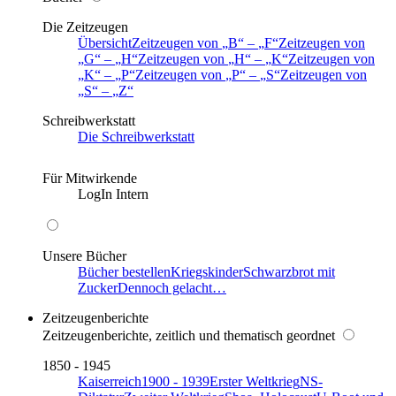
Die Zeitzeugen
Übersicht
Zeitzeugen von
B
–
F
Zeitzeugen von
G
–
H
Zeitzeugen von
H
–
K
Zeitzeugen von
K
–
P
Zeitzeugen von
P
–
S
Zeitzeugen von
S
–
Z
Schreibwerkstatt
Die Schreibwerkstatt
Für Mitwirkende
LogIn Intern
Unsere Bücher
Bücher bestellen
Kriegskinder
Schwarzbrot mit
Zucker
Dennoch gelacht…
Zeitzeugenberichte
Zeitzeugenberichte, zeitlich und thematisch geordnet
1850 - 1945
Kaiserreich
1900 - 1939
Erster Weltkrieg
NS-