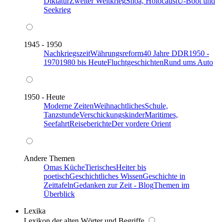
Diktatur
Zweiter Weltkrieg
Shoa, Holocaust
U-Boot und
Seekrieg
1945 - 1950
Nachkriegszeit
Währungsreform
40 Jahre DDR
1950 -
1970
1980 bis Heute
Fluchtgeschichten
Rund ums Auto
1950 - Heute
Moderne Zeiten
Weihnachtliches
Schule,
Tanzstunde
Verschickungskinder
Maritimes,
Seefahrt
Reiseberichte
Der vordere Orient
Andere Themen
Omas Küche
Tierisches
Heiter bis
poetisch
Geschichtliches Wissen
Geschichte in
Zeittafeln
Gedanken zur Zeit - Blog
Themen im
Überblick
Lexika
Lexikon der alten Wörter und Begriffe