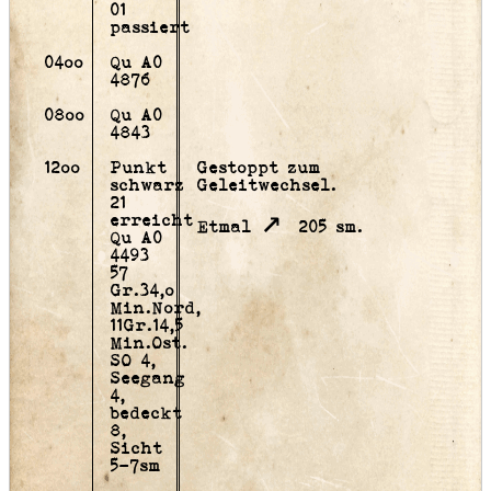
01
passiert
04oo
Qu A0
4876
08oo
Qu A0
4843
12oo
Punkt
Gestoppt zum
schwarz
Geleitwechsel.
21
erreicht
Etmal
205 sm.
Qu A0
4493
57
Gr.34,o
Min.Nord,
11Gr.14,5
Min.Ost.
SO 4,
Seegang
4,
bedeckt
8,
Sicht
5-7sm