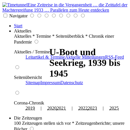
Eine Zeitreise in die Vergangenheit … die Zeittafel der
Machtergreifung 1933 … Parallelen zum Heute entdecken
Navigator
Start
Aktuelles
Aktuelles * Termine * Seitenüberblick * Chronik einer
Pandemie
U-Boot und
Aktuelles / Termine
Leitartikel & Termine
Aktuelle Mitteilungen
RSS-Feed
Seekrieg, 1939 bis
1945
Seitenübersicht
Sitemap
Impressum
Datenschutz
Corona-Chronik
2019
|
2020
2021
|
2022
2023
|
2025
Die Zeitzeugen
100 Zeitzeugen stellen sich vor * Zeitzeugenberichte; unsere
Bücher