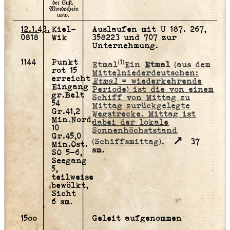
der Luft,
Mondschein
usw.
12.1.43.
Kiel-
Auslaufen mit U 187. 267,
0818
Wik
358223 und 707 zur
Unternehmung.
1144
Punkt
[1]
Etmal
Ein
Etmal
(aus dem
rot 15
Mittelniederdeutschen:
erreicht
Etmal
= wiederkehrende
Eingang
Periode) ist die von einem
gr.Belt
Schiff von Mittag zu
54
Mittag zurückgelegte
Gr.41,2
Wegstrecke. Mittag ist
Min.Nord,
dabei der lokale
10
Sonnenhöchststand
Gr.45,0
(Schiffsmittag).
37
Min.Ost.
sm.
SO 5-6,
Seegang
5,
teilweise
bewölkt,
Sicht
6 sm.
15oo
Geleit aufgenommen