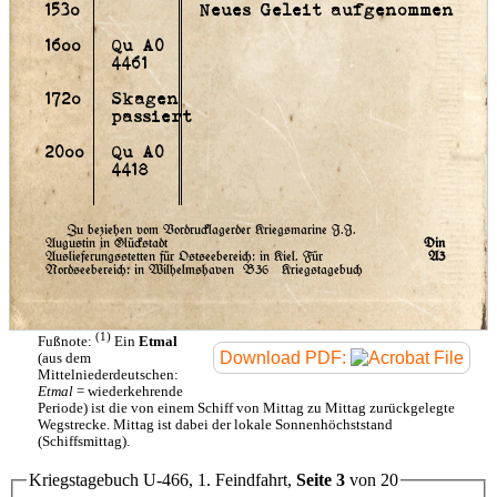
153o
Neues Geleit aufgenommen
16oo
Qu A0
4461
172o
Skagen
passiert
20oo
Qu A0
4418
Zu beziehen vom Vordrucklagerder Kriegsmarine J.J.
Augustin in Glückstadt
Din
Auslieferungsstetten für Ostseebereich: in Kiel. Für
A3
Nordseebereich: in Wilhelmshaven
B36 Kriegstagebuch
(1)
Fußnote:
Ein
Etmal
Download PDF:
(aus dem
Mittelniederdeutschen:
Etmal
= wiederkehrende
Periode) ist die von einem Schiff von Mittag zu Mittag zurückgelegte
Wegstrecke. Mittag ist dabei der lokale Sonnenhöchststand
(Schiffsmittag).
Kriegstagebuch U-466, 1. Feindfahrt,
Seite 3
von 20