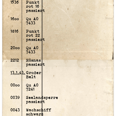
1536
Punkt
rot 16
passiert
16oo
Qu A0
7433
1816
Punkt
rot 22
passiert
20oo
Qu A0
7433
2212
Rösnas
passiert
13.1.43.
Großer
Belt
00oo
Qu A0
7241
0039
Seelandsperre
passiert
0043
Wachschiff
schwarz