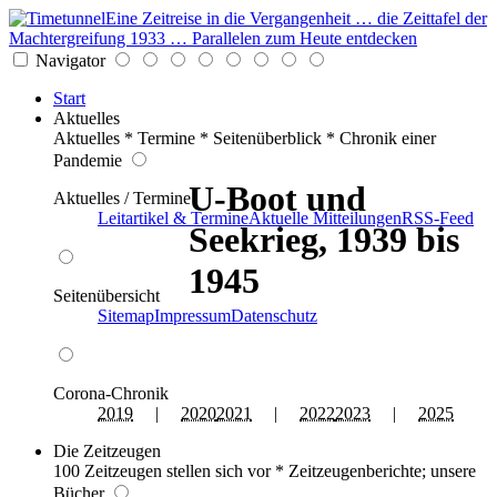
Eine Zeitreise in die Vergangenheit … die Zeittafel der
Machtergreifung 1933 … Parallelen zum Heute entdecken
Navigator
Start
Aktuelles
Aktuelles * Termine * Seitenüberblick * Chronik einer
Pandemie
U-Boot und
Aktuelles / Termine
Leitartikel & Termine
Aktuelle Mitteilungen
RSS-Feed
Seekrieg, 1939 bis
1945
Seitenübersicht
Sitemap
Impressum
Datenschutz
Corona-Chronik
2019
|
2020
2021
|
2022
2023
|
2025
Die Zeitzeugen
100 Zeitzeugen stellen sich vor * Zeitzeugenberichte; unsere
Bücher