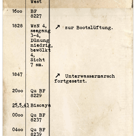
West
16oo
BF
8227
1828
WzN 4,
zur Bootslüftung.
seegang
3-4,
Dünung
niedrig,
bewölkt
4,
Sicht
7 sm.
1847
Unterwassermarsch
fortgesetzt.
20oo
Qu BF
8229
25.5.43
Biscaya
00oo
Qu BF
8237
04oo
Qu BF
8239