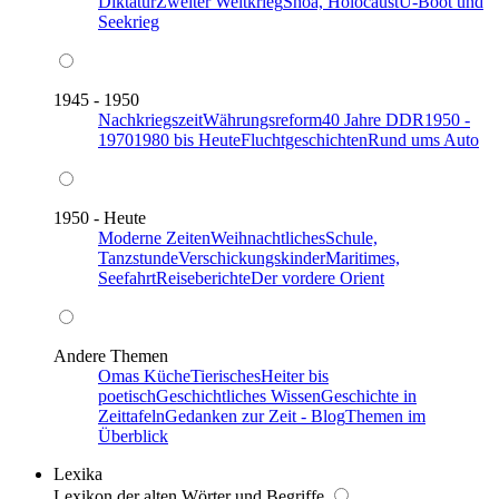
Diktatur
Zweiter Weltkrieg
Shoa, Holocaust
U-Boot und
Seekrieg
1945 - 1950
Nachkriegszeit
Währungsreform
40 Jahre DDR
1950 -
1970
1980 bis Heute
Fluchtgeschichten
Rund ums Auto
1950 - Heute
Moderne Zeiten
Weihnachtliches
Schule,
Tanzstunde
Verschickungskinder
Maritimes,
Seefahrt
Reiseberichte
Der vordere Orient
Andere Themen
Omas Küche
Tierisches
Heiter bis
poetisch
Geschichtliches Wissen
Geschichte in
Zeittafeln
Gedanken zur Zeit - Blog
Themen im
Überblick
Lexika
Lexikon der alten Wörter und Begriffe