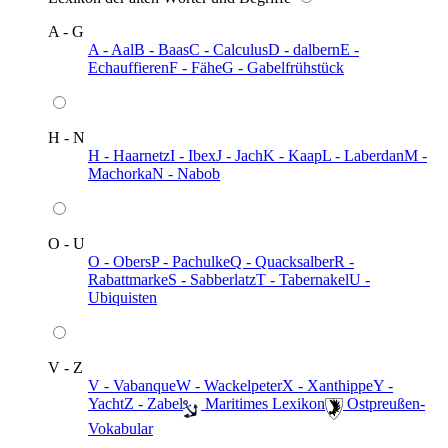
A - G
A - Aal
B - Baas
C - Calculus
D - dalbern
E -
Echauffieren
F - Fähe
G - Gabelfrühstück
H - N
H - Haarnetz
I - Ibex
J - Jach
K - Kaap
L - Laberdan
M -
Machorka
N - Nabob
O - U
O - Obers
P - Pachulke
Q - Quacksalber
R -
Rabattmarke
S - Sabberlatz
T - Tabernakel
U -
Ubiquisten
V - Z
V - Vabanque
W - Wackelpeter
X - Xanthippe
Y -
Yacht
Z - Zabel
️ Maritimes Lexikon
️ Ostpreußen-
Vokabular