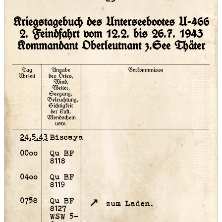
Kriegstagebuch des Unterseebootes U-466
2. Feindfahrt vom 12.2. bis 26.7. 1943
Kommandant Oberleutnant z.See Thäter
Tag
Angabe
Vorkommnisse
Uhrzeit
des Ortes,
Wind,
Wetter,
Seegang,
Beleuchtung,
Sichtigkeit
der Luft,
Mondschein
usw.
24.5.43
Biscaya
00oo
Qu BF
8118
04oo
Qu BF
8119
0758
Qu BF
zum Laden.
8127
WSW 5-