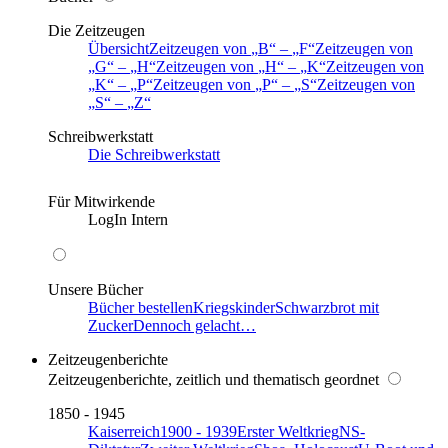
Die Zeitzeugen
Übersicht
Zeitzeugen von
B
–
F
Zeitzeugen von
G
–
H
Zeitzeugen von
H
–
K
Zeitzeugen von
K
–
P
Zeitzeugen von
P
–
S
Zeitzeugen von
S
–
Z
Schreibwerkstatt
Die Schreibwerkstatt
Für Mitwirkende
LogIn Intern
Unsere Bücher
Bücher bestellen
Kriegskinder
Schwarzbrot mit
Zucker
Dennoch gelacht…
Zeitzeugenberichte
Zeitzeugenberichte, zeitlich und thematisch geordnet
1850 - 1945
Kaiserreich
1900 - 1939
Erster Weltkrieg
NS-