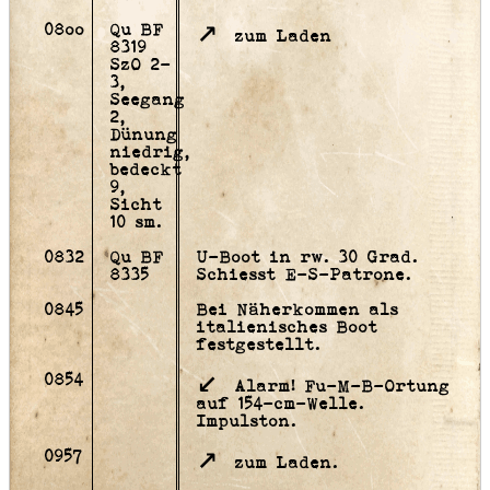
08oo
Qu BF
zum Laden
8319
SzO 2-
3,
Seegang
2,
Dünung
niedrig,
bedeckt
9,
Sicht
10 sm.
0832
Qu BF
U-Boot in rw. 30 Grad.
8335
Schiesst E-S-Patrone.
0845
Bei Näherkommen als
italienisches Boot
festgestellt.
0854
Alarm! Fu-M-B-Ortung
auf 154-cm-Welle.
Impulston.
0957
zum Laden.