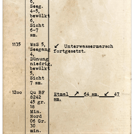
6,
Seeg.
4-5,
bewölkt
6,
Sicht
6-7
sm.
1135
WzS 5,
Unterwassermarsch
Seegang
fortgesetzt.
4,
Dünung
niedrig,
bewölkt
5,
Sicht
7 sm.
12oo
Qu BF
Etmal
64 sm,
47
8242
sm.
45 gr.
18
Min.
Nord
06 Gr.
30
min.