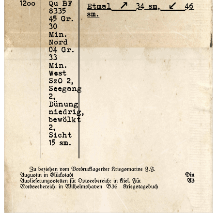
12oo
Qu BF
Etmal
34 sm,
46
8335
sm.
45 Gr.
30
Min.
Nord
04 Gr.
33
Min.
West
SzO 2,
Seegang
2,
Dünung
niedrig,
bewölkt
2,
Sicht
15 sm.
Zu beziehen vom Vordrucklagerder Kriegsmarine J.J.
Augustin in Glückstadt
Din
Auslieferungsstetten für Ostseebereich: in Kiel. Für
A3
Nordseebereich: in Wilhelmshaven
B36 Kriegstagebuch