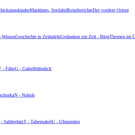
chickungskinder
Maritimes, Seefahrt
Reiseberichte
Der vordere Orient
s Wissen
Geschichte in Zeittafeln
Gedanken zur Zeit - Blog
Themen im Ü
F - Fähe
G - Gabelfrühstück
achorka
N - Nabob
 - Sabberlatz
T - Tabernakel
U - Ubiquisten