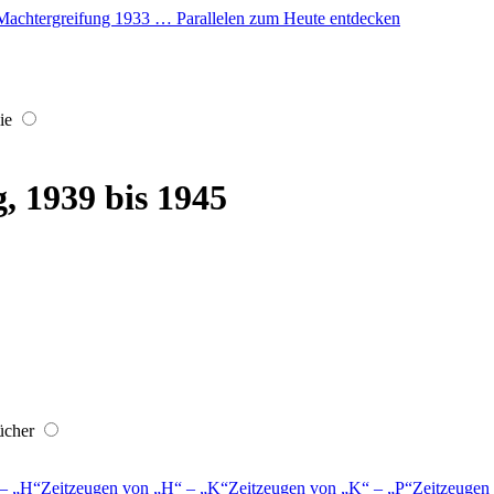
er Machtergreifung 1933 … Parallelen zum Heute entdecken
ie
, 1939 bis 1945
ücher
–
H
Zeitzeugen von
H
–
K
Zeitzeugen von
K
–
P
Zeitzeugen