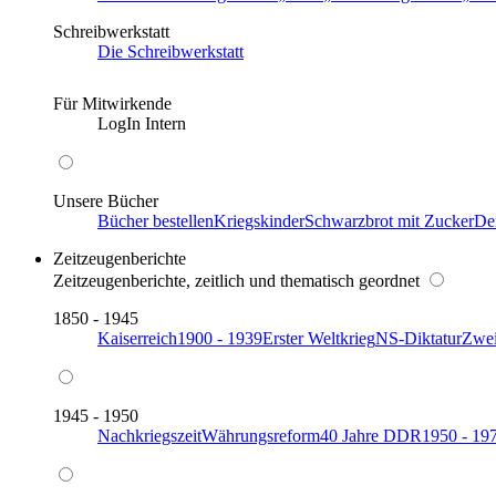
Schreibwerkstatt
Die Schreibwerkstatt
Für Mitwirkende
LogIn Intern
Unsere Bücher
Bücher bestellen
Kriegskinder
Schwarzbrot mit Zucker
De
Zeitzeugenberichte
Zeitzeugenberichte, zeitlich und thematisch geordnet
1850 - 1945
Kaiserreich
1900 - 1939
Erster Weltkrieg
NS-Diktatur
Zwei
1945 - 1950
Nachkriegszeit
Währungsreform
40 Jahre DDR
1950 - 19