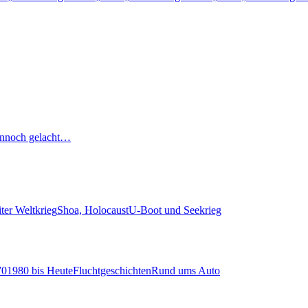
nnoch gelacht…
ter Weltkrieg
Shoa, Holocaust
U-Boot und Seekrieg
70
1980 bis Heute
Fluchtgeschichten
Rund ums Auto