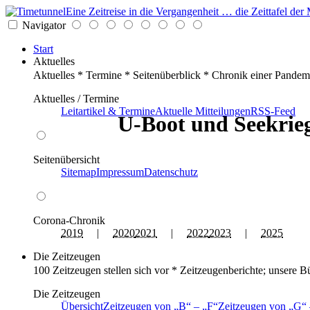
Eine Zeitreise in die Vergangenheit … die Zeittafel d
Navigator
Start
Aktuelles
Aktuelles * Termine * Seitenüberblick * Chronik einer Pandem
Aktuelles / Termine
Leitartikel & Termine
Aktuelle Mitteilungen
RSS-Feed
U-Boot und Seekrieg
Seitenübersicht
Sitemap
Impressum
Datenschutz
Corona-Chronik
2019
|
2020
2021
|
2022
2023
|
2025
Die Zeitzeugen
100 Zeitzeugen stellen sich vor * Zeitzeugenberichte; unsere B
Die Zeitzeugen
Übersicht
Zeitzeugen von
B
–
F
Zeitzeugen von
G