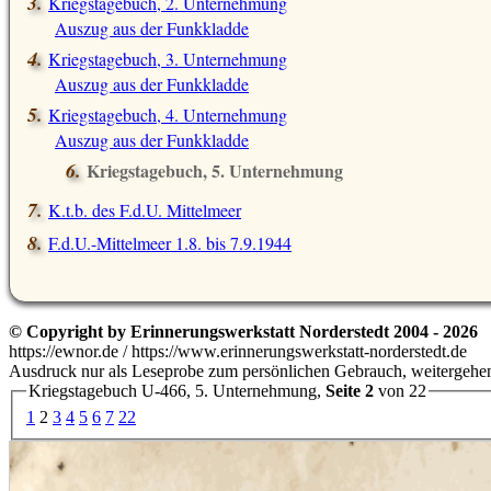
Kriegstagebuch, 2. Unternehmung
Auszug aus der Funkkladde
Kriegstagebuch, 3. Unternehmung
Auszug aus der Funkkladde
Kriegstagebuch, 4. Unternehmung
Auszug aus der Funkkladde
Kriegstagebuch, 5. Unternehmung
Auszug aus der Funkkladde
K.t.b. des F.d.U. Mittelmeer
F.d.U.-Mittelmeer 1.8. bis 7.9.1944
© Copyright by Erinnerungswerkstatt Norderstedt 2004 - 2026
https://ewnor.de / https://www.erinnerungswerkstatt-norderstedt.de
Ausdruck nur als Leseprobe zum persönlichen Gebrauch, weitergehend
Kriegstagebuch U-466, 5. Unternehmung,
Seite 2
von 22
1
2
3
4
5
6
7
22