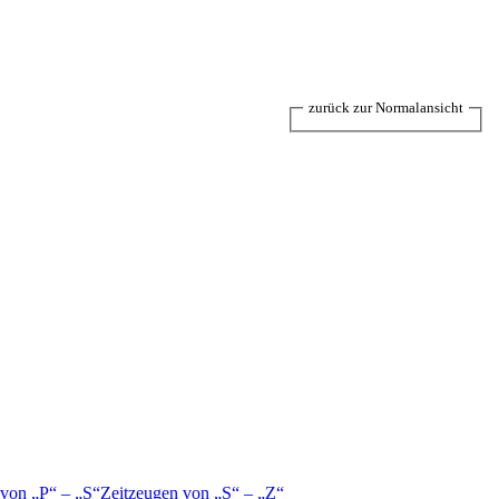
zurück zur Normalansicht
 von
P
–
S
Zeitzeugen von
S
–
Z