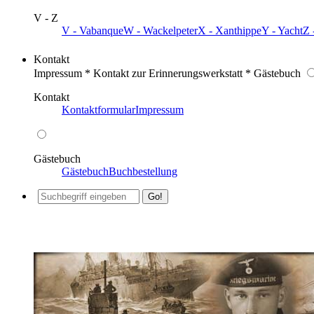
V - Z
V - Vabanque
W - Wackelpeter
X - Xanthippe
Y - Yacht
Z 
Kontakt
Impressum * Kontakt zur Erinnerungswerkstatt * Gästebuch
Kontakt
Kontaktformular
Impressum
Gästebuch
Gästebuch
Buchbestellung