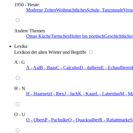
1950 - Heute
Moderne Zeiten
Weihnachtliches
Schule, Tanzstunde
Vers
Andere Themen
Omas Küche
Tierisches
Heiter bis poetisch
Geschichtliche
Lexika
Lexikon der alten Wörter und Begriffe
A - G
A - Aal
B - Baas
C - Calculus
D - dalbern
E - Echauffieren
H - N
H - Haarnetz
I - Ibex
J - Jach
K - Kaap
L - Laberdan
M - M
O - U
O - Obers
P - Pachulke
Q - Quacksalber
R - Rabattmarke
S