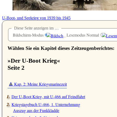
U-Boot- und Seekrieg von 1939 bis 1945
Diese Seite anzeigen im …
Bildschirm-Modus
Lesemodus Normal
Wählen Sie ein Kapitel dieses Zeitzeugenberichtes:
»Der U-Boot Krieg«
Seite 2
🔺 Kap. 2: Meine Kriegsmarinezeit
Der U-Boot Krieg, mit U-466 auf Feindfahrt
Kriegstagebuch U-466, 1. Unternehmung
Auszug aus der Funkkladde