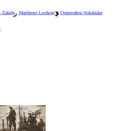
- Zabel
️ Maritimes Lexikon
️ Ostpreußen-Vokabular