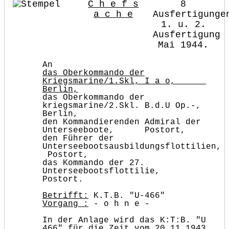
C h e f s
8
a c h e
Ausfertigunge
1. u. 2.
Ausfertigung
Mai 1944.
An
das Oberkommando der
Kriegsmarine/1.Skl, I a o,
Berlin,
das Oberkommando der
kriegsmarine/2.Skl. B.d.U Op.-,
Berlin,
den Kommandierenden Admiral der
Unterseeboote, Postort,
den Führer der
Unterseebootsausbildungsflottilien,
Postort,
das Kommando der 27.
Unterseebootsflottilie,
Postort.
Betrifft:
K.T.B. "U-466"
Vorgang :
- o h n e -
In der Anlage wird das K:T:B. "U
466" für die Zeit vom 20.11.1943