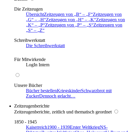
Die Zeitzeugen
Übersicht
Zeitzeugen von
B
–
F
Zeitzeugen von
G
–
H
Zeitzeugen von
H
–
K
Zeitzeugen von
K
–
P
Zeitzeugen von
P
–
S
Zeitzeugen von
S
–
Z
Schreibwerkstatt
Die Schreibwerkstatt
Für Mitwirkende
LogIn Intern
Unsere Bücher
Bücher bestellen
Kriegskinder
Schwarzbrot mit
Zucker
Dennoch gelacht…
Zeitzeugenberichte
Zeitzeugenberichte, zeitlich und thematisch geordnet
1850 - 1945
Kaiserreich
1900 - 1939
Erster Weltkrieg
NS-