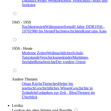
Diktatur
Zweiter Weltkrieg
Shoa, Holocaust
U-Boot und
Seekrieg
1945 - 1950
Nachkriegszeit
Währungsreform
40 Jahre DDR
1950 -
1970
1980 bis Heute
Fluchtgeschichten
Rund ums Auto
1950 - Heute
Moderne Zeiten
Weihnachtliches
Schule,
Tanzstunde
Verschickungskinder
Maritimes,
Seefahrt
Reiseberichte
Der vordere Orient
Andere Themen
Omas Küche
Tierisches
Heiter bis
poetisch
Geschichtliches Wissen
Geschichte in
Zeittafeln
Gedanken zur Zeit - Blog
Themen im
Überblick
Lexika
Lexikon der alten Wörter und Begriffe