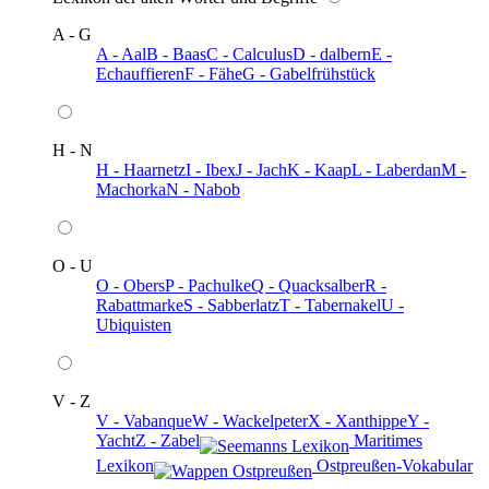
A - G
A - Aal
B - Baas
C - Calculus
D - dalbern
E -
Echauffieren
F - Fähe
G - Gabelfrühstück
H - N
H - Haarnetz
I - Ibex
J - Jach
K - Kaap
L - Laberdan
M -
Machorka
N - Nabob
O - U
O - Obers
P - Pachulke
Q - Quacksalber
R -
Rabattmarke
S - Sabberlatz
T - Tabernakel
U -
Ubiquisten
V - Z
V - Vabanque
W - Wackelpeter
X - Xanthippe
Y -
Yacht
Z - Zabel
️ Maritimes
Lexikon
️ Ostpreußen-Vokabular