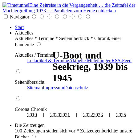
Eine Zeitreise in die Vergangenheit … die Zeittafel der
Machtergreifung 1933 … Parallelen zum Heute entdecken
Navigator
Start
Aktuelles
Aktuelles * Termine * Seitenüberblick * Chronik einer
Pandemie
U-Boot und
Aktuelles / Termine
Leitartikel & Termine
Aktuelle Mitteilungen
RSS-Feed
Seekrieg, 1939 bis
1945
Seitenübersicht
Sitemap
Impressum
Datenschutz
Corona-Chronik
2019
|
2020
2021
|
2022
2023
|
2025
Die Zeitzeugen
100 Zeitzeugen stellen sich vor * Zeitzeugenberichte; unsere
Bücher