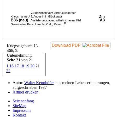
Zu beziehen vom Vordrucklagerder
Din
Kriegsmarine J.J. Augustin in Glückstadt
B36 (neu)
A3
Auslieferungslager: Wilhelmshaven, Kiel,
F
Gotenhafen, Paris, Utrecht, Oslo, Reval.
Download PDF:
Kriegstagebuch U-
466, 5.
Unternehmung,
Seite 21
von 21
1
16
17
18
19
20
21
22
Autor:
Walter Kennhöfer
, aus meinen Lebenserinnerungen,
aufgeschrieben 1987
Artikel drucken
Seitenanfang
SiteMap
Impressum
Kontakt