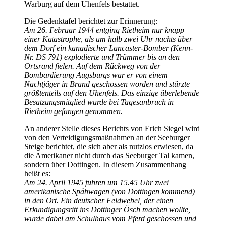
Warburg auf dem Uhenfels bestattet.
Die Gedenktafel berichtet zur Erinnerung:
Am 26. Februar 1944 entging Rietheim nur knapp
einer Katastrophe, als um halb zwei Uhr nachts über
dem Dorf ein kanadischer Lancaster-Bomber (Kenn-
Nr. DS 791) explodierte und Trümmer bis an den
Ortsrand fielen. Auf dem Rückweg von der
Bombardierung Augsburgs war er von einem
Nachtjäger in Brand geschossen worden und stürzte
größtenteils auf den Uhenfels. Das einzige überlebende
Besatzungsmitglied wurde bei Tagesanbruch in
Rietheim gefangen genommen.
An anderer Stelle dieses Berichts von Erich Siegel wird
von den Verteidigungsmaßnahmen an der Seeburger
Steige berichtet, die sich aber als nutzlos erwiesen, da
die Amerikaner nicht durch das Seeburger Tal kamen,
sondern über Dottingen. In diesem Zusammenhang
heißt es:
Am 24. April 1945 fuhren um 15.45 Uhr zwei
amerikanische Spähwagen (von Dottingen kommend)
in den Ort. Ein deutscher Feldwebel, der einen
Erkundigungsritt ins Dottinger Ösch machen wollte,
wurde dabei am Schulhaus vom Pferd geschossen und