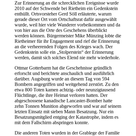
Zur Erinnerung an die schrecklichen Ereignisse wurde
2010 auf der Schwende bei Rietheim ein Gedenkstein
enthüllt. Ortsvorsteher Gerd Söll erläuterte, warum
gerade dieser Ort vom Ortschaftsrat dafür ausgewählt
wurde, weil hier viele Wanderer vorbeikommen und da
von hier aus die Orte des Geschehens überblickt
werden können. Bürgermeister Mike Münzing lobte die
Rietheimer für ihr Engagement und rief die Erinnerung
an die verheerenden Folgen des Krieges wach. Der
Gedenkstein solle ein
Stolperstein
der Erinnerung
werden, damit sich solches Elend nie mehr wiederhole.
Ottmar Gotterbarm hat die Geschehnisse gründlich
erforscht und berichtete anschaulich und ausführlich
darüber. Augsburg wurde an diesem Tag von 594
Bombern angegriffen und weitgehend zerstört. Zu den
etwa 800 Toten kamen achtzig- oder neunzigtausend
Flüchtlinge, die ihre Heimat verloren hatten. Der
abgeschossene kanadische Lancaster-Bomber hatte
zehn Tonnen Munition abgeworfen und war auf seinem
letzten Einsatz mit sieben Mann Besatzung. Nur ein
Besatzungsmitglied entging der Katastrophe, indem es
mit dem Fallschirm abspringen konnte.
Die anderen Toten wurden in der Grablege der Familie