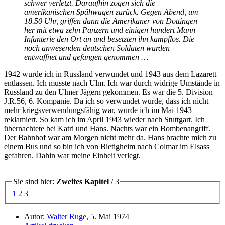
schwer verletzt. Daraufhin zogen sich die
amerikanischen Spähwagen zurück. Gegen Abend, um
18.50 Uhr, griffen dann die Amerikaner von Dottingen
her mit etwa zehn Panzern und einigen hundert Mann
Infanterie den Ort an und besetzten ihn kampflos. Die
noch anwesenden deutschen Soldaten wurden
entwaffnet und gefangen genommen …
1942 wurde ich in Russland verwundet und 1943 aus dem Lazarett
entlassen. Ich musste nach Ulm. Ich war durch widrige Umstände in
Russland zu den Ulmer Jägern gekommen. Es war die 5. Division
J.R.56, 6. Kompanie. Da ich so verwundet wurde, dass ich nicht
mehr kriegsverwendungsfähig war, wurde ich im Mai 1943
reklamiert. So kam ich im April 1943 wieder nach Stuttgart. Ich
übernachtete bei Katri und Hans. Nachts war ein Bombenangriff.
Der Bahnhof war am Morgen nicht mehr da. Hans brachte mich zu
einem Bus und so bin ich von Bietigheim nach Colmar im Elsass
gefahren. Dahin war meine Einheit verlegt.
Sie sind hier:
Zweites Kapitel
/ 3
1
2
3
Autor:
Walter Ruge
, 5. Mai 1974