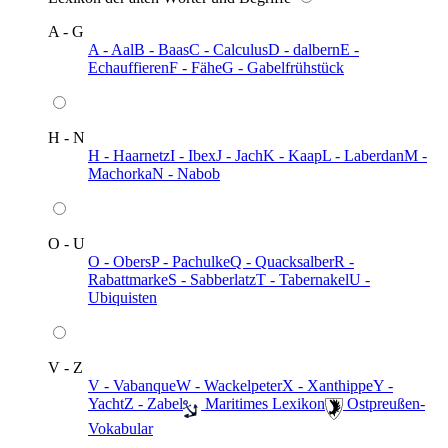
A - G
A - Aal
B - Baas
C - Calculus
D - dalbern
E -
Echauffieren
F - Fähe
G - Gabelfrühstück
H - N
H - Haarnetz
I - Ibex
J - Jach
K - Kaap
L - Laberdan
M -
Machorka
N - Nabob
O - U
O - Obers
P - Pachulke
Q - Quacksalber
R -
Rabattmarke
S - Sabberlatz
T - Tabernakel
U -
Ubiquisten
V - Z
V - Vabanque
W - Wackelpeter
X - Xanthippe
Y -
Yacht
Z - Zabel
️ Maritimes Lexikon
️ Ostpreußen-
Vokabular