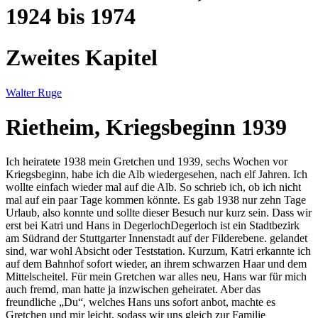
1924 bis 1974
Zweites Kapitel
Walter Ruge
Rietheim, Kriegsbeginn 1939
Ich heiratete 1938 mein Gretchen und 1939, sechs Wochen vor
Kriegsbeginn, habe ich die Alb wiedergesehen, nach elf Jahren. Ich
wollte einfach wieder mal auf die Alb. So schrieb ich, ob ich nicht
mal auf ein paar Tage kommen könnte. Es gab 1938 nur zehn Tage
Urlaub, also konnte und sollte dieser Besuch nur kurz sein. Dass wir
erst bei Katri und Hans in
Degerloch
Degerloch ist ein Stadtbezirk
am Südrand der Stuttgarter Innenstadt auf der Filderebene.
gelandet
sind, war wohl Absicht oder Teststation. Kurzum, Katri erkannte ich
auf dem Bahnhof sofort wieder, an ihrem schwarzen Haar und dem
Mittelscheitel. Für mein Gretchen war alles neu, Hans war für mich
auch fremd, man hatte ja inzwischen geheiratet. Aber das
freundliche
Du
, welches Hans uns sofort anbot, machte es
Gretchen und mir leicht, sodass wir uns gleich zur Familie