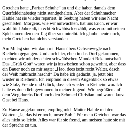
Gretchen hatte
Pariser Schuhe
an und die haben damals dem
Querfeldeinabstieg nicht standgehalten. Aber der Schuhmacher
Haible hat sie wieder repariert. In Seeburg haben wir eine Nacht
geschlafen. Morgens, wie wir aufwachten, hat uns Erich, er war
wohl fünf Jahre alt, in echt Schwäbisch erzählt, was er so mit seinen
Spielkameraden den Tag über so umtreibt. Ich glaube heute noch,
mein Gretchen hat nichts verstanden.
Am Mittag sind wir dann mit Hans übers Ochsenwegle nach
Rietheim gegangen. Und auch hier, eben in das Dorf gekommen,
machten wir mit der echten schwäbischen Mundart Bekanntschaft.
Das
Grüß Gott
waren wir ja inzwischen schon gewohnt, aber dass
ein Bauer noch zu mir sagte:
Hao, dees ischt recht Walter, dasch
dei Weib mitbracht hascht!
Da habe ich gedacht, ja, jetzt bist
wieder in Rietheim. Ich empfand in diesem Augenblick so etwas
wie Stolz, Freude und Glück, dass ich wieder in Rietheim war. Ich
hatte es doch lieb gewonnen in meiner Jugend. Wir begrüßten auf
dem Weg durchs Dorf noch den Schmied Christian und waren kurz
Gast bei Hans.
Zu Hause angekommen, empfing mich Mutter Haible mit den
Worten:
Ja, das ist er noch, unser Bub.
Für mein Gretchen war das
alles nicht so leicht. Alles war für sie fremd, am meisten hatte sie mit
der Sprache zu tun.