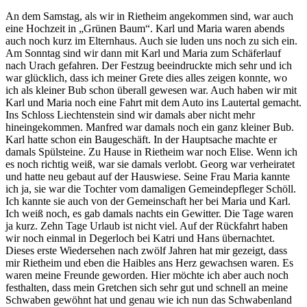
An dem Samstag, als wir in Rietheim angekommen sind, war auch
eine Hochzeit in
Grünen Baum
. Karl und Maria waren abends
auch noch kurz im Elternhaus. Auch sie luden uns noch zu sich ein.
Am Sonntag sind wir dann mit Karl und Maria zum Schäferlauf
nach Urach gefahren. Der Festzug beeindruckte mich sehr und ich
war glücklich, dass ich meiner Grete dies alles zeigen konnte, wo
ich als kleiner Bub schon überall gewesen war. Auch haben wir mit
Karl und Maria noch eine Fahrt mit dem Auto ins Lautertal gemacht.
Ins Schloss Liechtenstein sind wir damals aber nicht mehr
hineingekommen. Manfred war damals noch ein ganz kleiner Bub.
Karl hatte schon ein Baugeschäft. In der Hauptsache machte er
damals Spülsteine. Zu Hause in Rietheim war noch Elise. Wenn ich
es noch richtig weiß, war sie damals verlobt. Georg war verheiratet
und hatte neu gebaut auf der Hauswiese. Seine Frau Maria kannte
ich ja, sie war die Tochter vom damaligen Gemeindepfleger Schöll.
Ich kannte sie auch von der Gemeinschaft her bei Maria und Karl.
Ich weiß noch, es gab damals nachts ein Gewitter. Die Tage waren
ja kurz. Zehn Tage Urlaub ist nicht viel. Auf der Rückfahrt haben
wir noch einmal in Degerloch bei Katri und Hans übernachtet.
Dieses erste Wiedersehen nach zwölf Jahren hat mir gezeigt, dass
mir Rietheim und eben die Haibles ans Herz gewachsen waren. Es
waren meine Freunde geworden. Hier möchte ich aber auch noch
festhalten, dass mein Gretchen sich sehr gut und schnell an meine
Schwaben gewöhnt hat und genau wie ich nun das Schwabenland