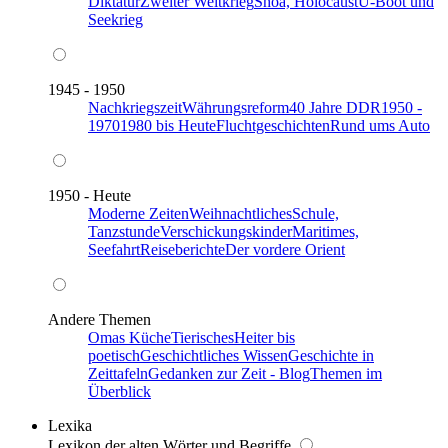
Diktatur
Zweiter Weltkrieg
Shoa, Holocaust
U-Boot und
Seekrieg
1945 - 1950
Nachkriegszeit
Währungsreform
40 Jahre DDR
1950 -
1970
1980 bis Heute
Fluchtgeschichten
Rund ums Auto
1950 - Heute
Moderne Zeiten
Weihnachtliches
Schule,
Tanzstunde
Verschickungskinder
Maritimes,
Seefahrt
Reiseberichte
Der vordere Orient
Andere Themen
Omas Küche
Tierisches
Heiter bis
poetisch
Geschichtliches Wissen
Geschichte in
Zeittafeln
Gedanken zur Zeit - Blog
Themen im
Überblick
Lexika
Lexikon der alten Wörter und Begriffe