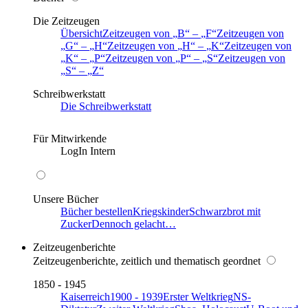
Die Zeitzeugen
Übersicht
Zeitzeugen von
B
–
F
Zeitzeugen von
G
–
H
Zeitzeugen von
H
–
K
Zeitzeugen von
K
–
P
Zeitzeugen von
P
–
S
Zeitzeugen von
S
–
Z
Schreibwerkstatt
Die Schreibwerkstatt
Für Mitwirkende
LogIn Intern
Unsere Bücher
Bücher bestellen
Kriegskinder
Schwarzbrot mit
Zucker
Dennoch gelacht…
Zeitzeugenberichte
Zeitzeugenberichte, zeitlich und thematisch geordnet
1850 - 1945
Kaiserreich
1900 - 1939
Erster Weltkrieg
NS-