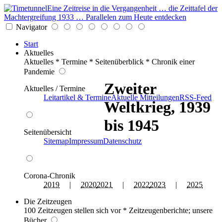
Eine Zeitreise in die Vergangenheit … die Zeittafel der
Machtergreifung 1933 … Parallelen zum Heute entdecken
Navigator
Start
Aktuelles
Aktuelles * Termine * Seitenüberblick * Chronik einer
Pandemie
Zweiter
Aktuelles / Termine
Leitartikel & Termine
Aktuelle Mitteilungen
RSS-Feed
Weltkrieg, 1939
bis 1945
Seitenübersicht
Sitemap
Impressum
Datenschutz
Corona-Chronik
2019
|
2020
2021
|
2022
2023
|
2025
Die Zeitzeugen
100 Zeitzeugen stellen sich vor * Zeitzeugenberichte; unsere
Bücher