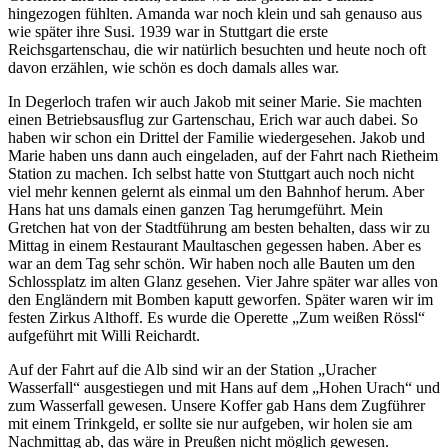
hingezogen fühlten. Amanda war noch klein und sah genauso aus
wie später ihre Susi. 1939 war in Stuttgart die erste
Reichsgartenschau, die wir natürlich besuchten und heute noch oft
davon erzählen, wie schön es doch damals alles war.
In Degerloch trafen wir auch Jakob mit seiner Marie. Sie machten
einen Betriebsausflug zur Gartenschau, Erich war auch dabei. So
haben wir schon ein Drittel der Familie wiedergesehen. Jakob und
Marie haben uns dann auch eingeladen, auf der Fahrt nach Rietheim
Station zu machen. Ich selbst hatte von Stuttgart auch noch nicht
viel mehr kennen gelernt als einmal um den Bahnhof herum. Aber
Hans hat uns damals einen ganzen Tag herumgeführt. Mein
Gretchen hat von der Stadtführung am besten behalten, dass wir zu
Mittag in einem Restaurant Maultaschen gegessen haben. Aber es
war an dem Tag sehr schön. Wir haben noch alle Bauten um den
Schlossplatz im alten Glanz gesehen. Vier Jahre später war alles von
den Engländern mit Bomben kaputt geworfen. Später waren wir im
festen Zirkus Althoff. Es wurde die Operette
Zum weißen Rössl
aufgeführt mit Willi Reichardt.
Auf der Fahrt auf die Alb sind wir an der Station
Uracher
Wasserfall
ausgestiegen und mit Hans auf dem
Hohen Urach
und
zum Wasserfall gewesen. Unsere Koffer gab Hans dem Zugführer
mit einem Trinkgeld, er sollte sie nur aufgeben, wir holen sie am
Nachmittag ab, das wäre in Preußen nicht möglich gewesen.