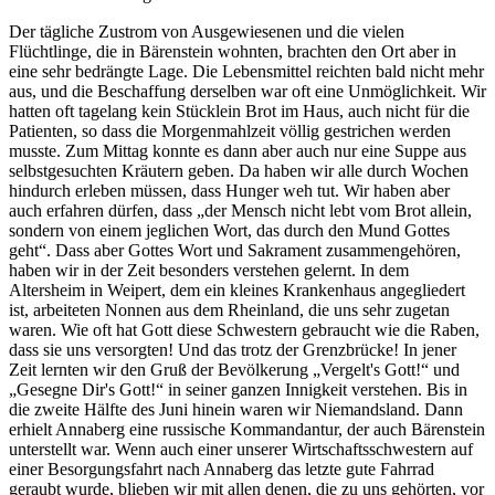
Der tägliche Zustrom von Ausgewiesenen und die vielen
Flüchtlinge, die in Bärenstein wohnten, brachten den Ort aber in
eine sehr bedrängte Lage. Die Lebensmittel reichten bald nicht mehr
aus, und die Beschaffung derselben war oft eine Unmöglichkeit. Wir
hatten oft tagelang kein Stücklein Brot im Haus, auch nicht für die
Patienten, so dass die Morgenmahlzeit völlig gestrichen werden
musste. Zum Mittag konnte es dann aber auch nur eine Suppe aus
selbstgesuchten Kräutern geben. Da haben wir alle durch Wochen
hindurch erleben müssen, dass Hunger weh tut. Wir haben aber
auch erfahren dürfen, dass
der Mensch nicht lebt vom Brot allein,
sondern von einem jeglichen Wort, das durch den Mund Gottes
geht
. Dass aber Gottes Wort und Sakrament zusammengehören,
haben wir in der Zeit besonders verstehen gelernt. In dem
Altersheim in Weipert, dem ein kleines Krankenhaus angegliedert
ist, arbeiteten Nonnen aus dem Rheinland, die uns sehr zugetan
waren. Wie oft hat Gott diese Schwestern gebraucht wie die Raben,
dass sie uns versorgten! Und das trotz der Grenzbrücke! In jener
Zeit lernten wir den Gruß der Bevölkerung
Vergelt's Gott!
und
Gesegne Dir's Gott!
in seiner ganzen Innigkeit verstehen. Bis in
die zweite Hälfte des Juni hinein waren wir Niemandsland. Dann
erhielt Annaberg eine russische Kommandantur, der auch Bärenstein
unterstellt war. Wenn auch einer unserer Wirtschaftsschwestern auf
einer Besorgungsfahrt nach Annaberg das letzte gute Fahrrad
geraubt wurde, blieben wir mit allen denen, die zu uns gehörten, vor