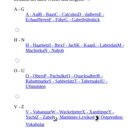
A - G
A - Aal
B - Baas
C - Calculus
D - dalbern
E -
Echauffieren
F - Fähe
G - Gabelfrühstück
H - N
H - Haarnetz
I - Ibex
J - Jach
K - Kaap
L - Laberdan
M -
Machorka
N - Nabob
O - U
O - Obers
P - Pachulke
Q - Quacksalber
R -
Rabattmarke
S - Sabberlatz
T - Tabernakel
U -
Ubiquisten
V - Z
V - Vabanque
W - Wackelpeter
X - Xanthippe
Y -
Yacht
Z - Zabel
️ Maritimes Lexikon
️ Ostpreußen-
Vokabular