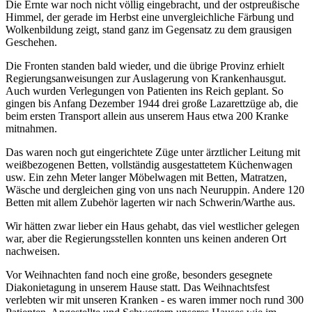
Die Ernte war noch nicht völlig eingebracht, und der ostpreußische
Himmel, der gerade im Herbst eine unvergleichliche Färbung und
Wolkenbildung zeigt, stand ganz im Gegensatz zu dem grausigen
Geschehen.
Die Fronten standen bald wieder, und die übrige Provinz erhielt
Regierungsanweisungen zur Auslagerung von Krankenhausgut.
Auch wurden Verlegungen von Patienten ins Reich geplant. So
gingen bis Anfang Dezember 1944 drei große Lazarettzüge ab, die
beim ersten Transport allein aus unserem Haus etwa 200 Kranke
mitnahmen.
Das waren noch gut eingerichtete Züge unter ärztlicher Leitung mit
weißbezogenen Betten, vollständig ausgestattetem Küchenwagen
usw. Ein zehn Meter langer Möbelwagen mit Betten, Matratzen,
Wäsche und dergleichen ging von uns nach Neuruppin. Andere 120
Betten mit allem Zubehör lagerten wir nach Schwerin/Warthe aus.
Wir hätten zwar lieber ein Haus gehabt, das viel westlicher gelegen
war, aber die Regierungsstellen konnten uns keinen anderen Ort
nachweisen.
Vor Weihnachten fand noch eine große, besonders gesegnete
Diakonietagung in unserem Hause statt. Das Weihnachtsfest
verlebten wir mit unseren Kranken - es waren immer noch rund 300