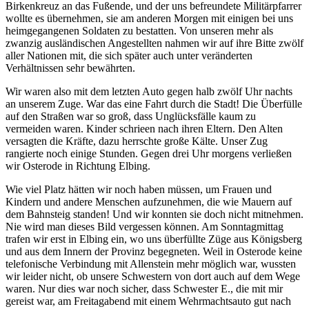
Birkenkreuz an das Fußende, und der uns befreundete Militärpfarrer
wollte es übernehmen, sie am anderen Morgen mit einigen bei uns
heimgegangenen Soldaten zu bestatten. Von unseren mehr als
zwanzig ausländischen Angestellten nahmen wir auf ihre Bitte zwölf
aller Nationen mit, die sich später auch unter veränderten
Verhältnissen sehr bewährten.
Wir waren also mit dem letzten Auto gegen halb zwölf Uhr nachts
an unserem Zuge. War das eine Fahrt durch die Stadt! Die Überfülle
auf den Straßen war so groß, dass Unglücksfälle kaum zu
vermeiden waren. Kinder schrieen nach ihren Eltern. Den Alten
versagten die Kräfte, dazu herrschte große Kälte. Unser Zug
rangierte noch einige Stunden. Gegen drei Uhr morgens verließen
wir Osterode in Richtung Elbing.
Wie viel Platz hätten wir noch haben müssen, um Frauen und
Kindern und andere Menschen aufzunehmen, die wie Mauern auf
dem Bahnsteig standen! Und wir konnten sie doch nicht mitnehmen.
Nie wird man dieses Bild vergessen können. Am Sonntagmittag
trafen wir erst in Elbing ein, wo uns überfüllte Züge aus Königsberg
und aus dem Innern der Provinz begegneten. Weil in Osterode keine
telefonische Verbindung mit Allenstein mehr möglich war, wussten
wir leider nicht, ob unsere Schwestern von dort auch auf dem Wege
waren. Nur dies war noch sicher, dass Schwester E., die mit mir
gereist war, am Freitagabend mit einem Wehrmachtsauto gut nach