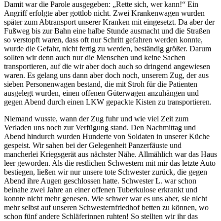
Damit war die Parole ausgegeben:
Rette sich, wer kann!
Ein
Angriff erfolgte aber gottlob nicht. Zwei Krankenwagen wurden
später zum Abtransport unserer Kranken mit eingesetzt. Da aber der
Fußweg bis zur Bahn eine halbe Stunde ausmacht und die Straßen
so verstopft waren, dass oft nur Schritt gefahren werden konnte,
wurde die Gefahr, nicht fertig zu werden, beständig größer. Darum
sollten wir denn auch nur die Menschen und keine Sachen
transportieren, auf die wir aber doch auch so dringend angewiesen
waren. Es gelang uns dann aber doch noch, unserem Zug, der aus
sieben Personenwagen bestand, die mit Stroh für die Patienten
ausgelegt wurden, einen offenen Güterwagen anzuhängen und
gegen Abend durch einen LKW gepackte Kisten zu transportieren.
Niemand wusste, wann der Zug fuhr und wie viel Zeit zum
Verladen uns noch zur Verfügung stand. Den Nachmittag und
Abend hindurch wurden Hunderte von Soldaten in unserer Küche
gespeist. Wir sahen bei der Gelegenheit Panzerfäuste und
mancherlei Kriegsgerät aus nächster Nähe. Allmählich war das Haus
leer geworden. Als die restlichen Schwestern mit mir das letzte Auto
bestiegen, ließen wir nur unsere tote Schwester zurück, die gegen
Abend ihre Augen geschlossen hatte. Schwester L. war schon
beinahe zwei Jahre an einer offenen Tuberkulose erkrankt und
konnte nicht mehr genesen. Wie schwer war es uns aber, sie nicht
mehr selbst auf unseren Schwesternfriedhof betten zu können, wo
schon fünf andere Schläferinnen ruhten! So stellten wir ihr das