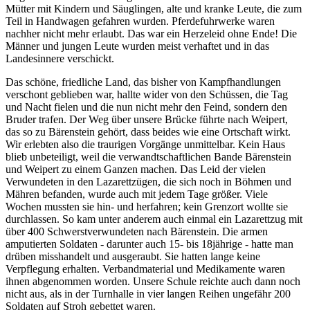
Mütter mit Kindern und Säuglingen, alte und kranke Leute, die zum
Teil in Handwagen gefahren wurden. Pferdefuhrwerke waren
nachher nicht mehr erlaubt. Das war ein Herzeleid ohne Ende! Die
Männer und jungen Leute wurden meist verhaftet und in das
Landesinnere verschickt.
Das schöne, friedliche Land, das bisher von Kampfhandlungen
verschont geblieben war, hallte wider von den Schüssen, die Tag
und Nacht fielen und die nun nicht mehr den Feind, sondern den
Bruder trafen. Der Weg über unsere Brücke führte nach Weipert,
das so zu Bärenstein gehört, dass beides wie eine Ortschaft wirkt.
Wir erlebten also die traurigen Vorgänge unmittelbar. Kein Haus
blieb unbeteiligt, weil die verwandtschaftlichen Bande Bärenstein
und Weipert zu einem Ganzen machen. Das Leid der vielen
Verwundeten in den Lazarettzügen, die sich noch in Böhmen und
Mähren befanden, wurde auch mit jedem Tage größer. Viele
Wochen mussten sie hin- und herfahren; kein Grenzort wollte sie
durchlassen. So kam unter anderem auch einmal ein Lazarettzug mit
über 400 Schwerstverwundeten nach Bärenstein. Die armen
amputierten Soldaten - darunter auch 15- bis 18jährige - hatte man
drüben misshandelt und ausgeraubt. Sie hatten lange keine
Verpflegung erhalten. Verbandmaterial und Medikamente waren
ihnen abgenommen worden. Unsere Schule reichte auch dann noch
nicht aus, als in der Turnhalle in vier langen Reihen ungefähr 200
Soldaten auf Stroh gebettet waren.