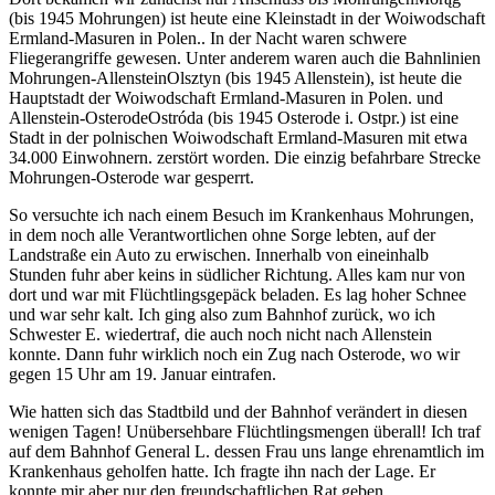
(bis 1945 Mohrungen) ist heute eine Kleinstadt in der Woiwodschaft
Ermland-Masuren in Polen.
. In der Nacht waren schwere
Fliegerangriffe gewesen. Unter anderem waren auch die Bahnlinien
Mohrungen-
Allenstein
Olsztyn (bis 1945 Allenstein), ist heute die
Hauptstadt der Woiwodschaft Ermland-Masuren in Polen.
und
Allenstein-
Osterode
Ostróda (bis 1945 Osterode i. Ostpr.) ist eine
Stadt in der polnischen Woiwodschaft Ermland-Masuren mit etwa
34.000 Einwohnern.
zerstört worden. Die einzig befahrbare Strecke
Mohrungen-Osterode war gesperrt.
So versuchte ich nach einem Besuch im Krankenhaus Mohrungen,
in dem noch alle Verantwortlichen ohne Sorge lebten, auf der
Landstraße ein Auto zu erwischen. Innerhalb von eineinhalb
Stunden fuhr aber keins in südlicher Richtung. Alles kam nur von
dort und war mit Flüchtlingsgepäck beladen. Es lag hoher Schnee
und war sehr kalt. Ich ging also zum Bahnhof zurück, wo ich
Schwester E. wiedertraf, die auch noch nicht nach Allenstein
konnte. Dann fuhr wirklich noch ein Zug nach Osterode, wo wir
gegen 15 Uhr am 19. Januar eintrafen.
Wie hatten sich das Stadtbild und der Bahnhof verändert in diesen
wenigen Tagen! Unübersehbare Flüchtlingsmengen überall! Ich traf
auf dem Bahnhof General L. dessen Frau uns lange ehrenamtlich im
Krankenhaus geholfen hatte. Ich fragte ihn nach der Lage. Er
konnte mir aber nur den freundschaftlichen Rat geben,