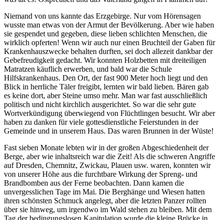
Niemand von uns kannte das Erzgebirge. Nur vom Hörensagen
wusste man etwas von der Armut der Bevölkerung. Aber wie haben
sie gespendet und gegeben, diese lieben schlichten Menschen, die
wirklich opferten! Wenn wir auch nur einen Bruchteil der Gaben für
Krankenhauszwecke behalten durften, sei doch allezeit dankbar der
Gebefreudigkeit gedacht. Wir konnten Holzbetten mit dreiteiligen
Matratzen käuflich erwerben, und bald war die Schule
Hilfskrankenhaus. Den Ort, der fast 900 Meter hoch liegt und den
Blick in herrliche Täler freigibt, lernten wir bald lieben. Bären gab
es keine dort, aber Steine umso mehr. Man war fast ausschließlich
politisch und nicht kirchlich ausgerichtet. So war die sehr gute
Wortverkündigung überwiegend von Flüchtlingen besucht. Wir aber
haben zu danken für viele gottesdienstliche Feierstunden in der
Gemeinde und in unserem Haus. Das waren Brunnen in der Wüste!
Fast sieben Monate lebten wir in der großen Abgeschiedenheit der
Berge, aber wie inhaltsreich war die Zeit! Als die schweren Angriffe
auf Dresden, Chemnitz, Zwickau, Plauen usw. waren, konnten wir
von unserer Höhe aus die furchtbare Wirkung der Spreng- und
Brandbomben aus der Ferne beobachten. Dann kamen die
unvergesslichen Tage im Mai. Die Berghänge und Wiesen hatten
ihren schönsten Schmuck angelegt, aber die letzten Panzer rollten
über sie hinweg, um irgendwo im Wald stehen zu bleiben. Mit dem
Tag der bedingungslosen Kapitulation wurde die kleine Brücke in