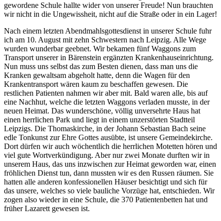
gewordene Schule hallte wider von unserer Freude! Nun brauchten
wir nicht in die Ungewissheit, nicht auf die Straße oder in ein Lager!
Nach einem letzten Abendmahlsgottesdienst in unserer Schule fuhr
ich am 10. August mit zehn Schwestern nach Leipzig. Alle Wege
wurden wunderbar geebnet. Wir bekamen fünf Waggons zum
Transport unserer in Bärenstein ergänzten Krankenhauseinrichtung.
Nun muss uns selbst das zum Besten dienen, dass man uns die
Kranken gewaltsam abgeholt hatte, denn die Wagen für den
Krankentransport wären kaum zu beschaffen gewesen. Die
restlichen Patienten nahmen wir aber mit. Bald waren alle, bis auf
eine Nachhut, welche die letzten Waggons verladen musste, in der
neuen Heimat. Das wunderschöne, völlig unversehrte Haus hat
einen herrlichen Park und liegt in einem unzerstörten Stadtteil
Leipzigs. Die Thomaskirche, in der Johann Sebastian Bach seine
edle Tonkunst zur Ehre Gottes ausübte, ist unsere Gemeindekirche.
Dort dürfen wir auch wöchentlich die herrlichen Motetten hören und
viel gute Wortverkündigung. Aber nur zwei Monate durften wir in
unserem Haus, das uns inzwischen zur Heimat geworden war, einen
fröhlichen Dienst tun, dann mussten wir es den Russen räumen. Sie
hatten alle anderen konfessionellen Häuser besichtigt und sich für
das unsere, welches so viele bauliche Vorzüge hat, entschieden. Wir
zogen also wieder in eine Schule, die 370 Patientenbetten hat und
früher Lazarett gewesen ist.