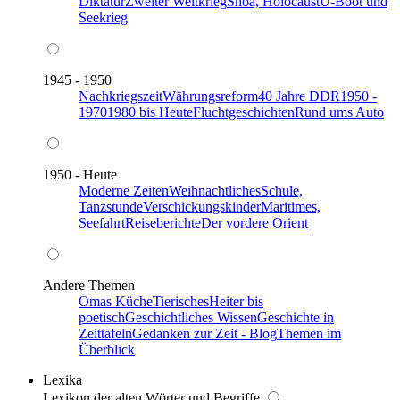
Diktatur
Zweiter Weltkrieg
Shoa, Holocaust
U-Boot und
Seekrieg
1945 - 1950
Nachkriegszeit
Währungsreform
40 Jahre DDR
1950 -
1970
1980 bis Heute
Fluchtgeschichten
Rund ums Auto
1950 - Heute
Moderne Zeiten
Weihnachtliches
Schule,
Tanzstunde
Verschickungskinder
Maritimes,
Seefahrt
Reiseberichte
Der vordere Orient
Andere Themen
Omas Küche
Tierisches
Heiter bis
poetisch
Geschichtliches Wissen
Geschichte in
Zeittafeln
Gedanken zur Zeit - Blog
Themen im
Überblick
Lexika
Lexikon der alten Wörter und Begriffe