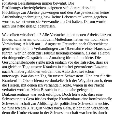
sonstigen Belästigungen immer bewahrt. Die
Ernährungsschwierigkeiten steigerten sich derart, dass die
Flüchtlinge zur Abreise gezwungen und den Ausgewiesenen keine
Aufenthaltsgenehmigung bzw. keine Lebensmittelkarten gegeben
wurden, selbst wenn sie Verwandte am Ort hatten. Darum wurde
auch uns nahe gelegt, abzureisen.
Wo sollten wir aber hin? Alle Versuche, einen neuen Arbeitsplatz zu
finden, scheiterten, und mit dem Mutterhaus hatten wir noch keine
Verbindung. Als ich am 1. August zu Freunden nach Oberschlema
gerufen wurde, um Verhandlungen zur Übernahme eines Hauses zu
führen, war ich eben zur Haustür hereingekommen, als das Telefon
ein dringendes Gespräch aus Annaberg für mich meldete. Die
Gesundheitsbehörde stellte mich einfach vor die Tatsache, dass sie
am gleichen Tage unsere Kranken in ein frei gewordenes Lazarett
nach Annaberg abholen würden; das Auto dazu sei schon
unterwegs. War das ein Tag für unsere Schwestern! Und erst für die
Kranken! In Oberschlema verdunkelte sich der Weg aber auch, denn
die Herren, mit denen ich verhandeln sollte, waren in der Nacht
verhaftet worden. Mein Besuch in einem nahe gelegenen
Diakonissenhaus war auch erfolglos. Doch hörte ich, dass eine
Schwester aus Gera für das dortige Krankenhaus eine konfessionelle
Schwesternschaft zur Ablösung der politischen Schwestern suchte.
So fuhr ich am 3. August weiter nach Gera, leider auch vergeblich,
denn die Umbesetzung in der Schwesternschaft war bereits durch