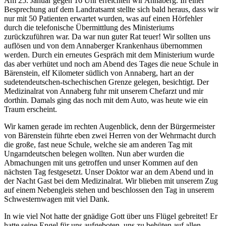
Am 25. Januar gegen 16 Uhr erreichten wir Annaberg. In einer
Besprechung auf dem Landratsamt stellte sich bald heraus, dass wir
nur mit 50 Patienten erwartet wurden, was auf einen Hörfehler
durch die telefonische Übermittlung des Ministeriums
zurückzuführen war. Da war nun guter Rat teuer! Wir sollten uns
auflösen und von dem Annaberger Krankenhaus übernommen
werden. Durch ein erneutes Gespräch mit dem Ministerium wurde
das aber verhütet und noch am Abend des Tages die neue Schule in
Bärenstein, elf Kilometer südlich von Annaberg, hart an der
sudetendeutschen-tschechischen Grenze gelegen, besichtigt. Der
Medizinalrat von Annaberg fuhr mit unserem Chefarzt und mir
dorthin. Damals ging das noch mit dem Auto, was heute wie ein
Traum erscheint.
Wir kamen gerade im rechten Augenblick, denn der Bürgermeister
von Bärenstein führte eben zwei Herren von der Wehrmacht durch
die große, fast neue Schule, welche sie am anderen Tag mit
Ungarndeutschen belegen wollten. Nun aber wurden die
Abmachungen mit uns getroffen und unser Kommen auf den
nächsten Tag festgesetzt. Unser Doktor war an dem Abend und in
der Nacht Gast bei dem Medizinalrat. Wir blieben mit unserem Zug
auf einem Nebengleis stehen und beschlossen den Tag in unserem
Schwesternwagen mit viel Dank.
In wie viel Not hatte der gnädige Gott über uns Flügel gebreitet! Er
hatte seine Engel für uns aufgeboten, uns zu behüten auf allen