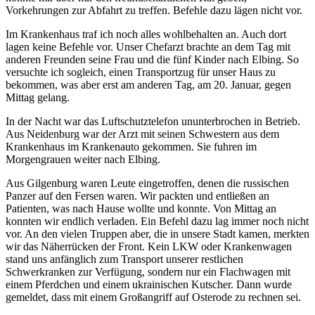
Vorkehrungen zur Abfahrt zu treffen. Befehle dazu lägen nicht vor.
Im Krankenhaus traf ich noch alles wohlbehalten an. Auch dort
lagen keine Befehle vor. Unser Chefarzt brachte an dem Tag mit
anderen Freunden seine Frau und die fünf Kinder nach Elbing. So
versuchte ich sogleich, einen Transportzug für unser Haus zu
bekommen, was aber erst am anderen Tag, am 20. Januar, gegen
Mittag gelang.
In der Nacht war das Luftschutztelefon ununterbrochen in Betrieb.
Aus Neidenburg war der Arzt mit seinen Schwestern aus dem
Krankenhaus im Krankenauto gekommen. Sie fuhren im
Morgengrauen weiter nach Elbing.
Aus Gilgenburg waren Leute eingetroffen, denen die russischen
Panzer auf den Fersen waren. Wir packten und entließen an
Patienten, was nach Hause wollte und konnte. Von Mittag an
konnten wir endlich verladen. Ein Befehl dazu lag immer noch nicht
vor. An den vielen Truppen aber, die in unsere Stadt kamen, merkten
wir das Näherrücken der Front. Kein LKW oder Krankenwagen
stand uns anfänglich zum Transport unserer restlichen
Schwerkranken zur Verfügung, sondern nur ein Flachwagen mit
einem Pferdchen und einem ukrainischen Kutscher. Dann wurde
gemeldet, dass mit einem Großangriff auf Osterode zu rechnen sei.