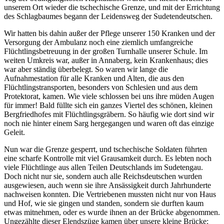
unserem Ort wieder die tschechische Grenze, und mit der Errichtung
des Schlagbaumes begann der Leidensweg der Sudetendeutschen.
Wir hatten bis dahin außer der Pflege unserer 150 Kranken und der
Versorgung der Ambulanz noch eine ziemlich umfangreiche
Flüchtlingsbetreuung in der großen Turnhalle unserer Schule. Im
weiten Umkreis war, außer in Annaberg, kein Krankenhaus; dies
war aber ständig überbelegt. So waren wir lange die
Aufnahmestation für alle Kranken und Alten, die aus den
Flüchtlingstransporten, besonders von Schlesien und aus dem
Protektorat, kamen. Wie viele schlossen bei uns ihre müden Augen
für immer! Bald füllte sich ein ganzes Viertel des schönen, kleinen
Bergfriedhofes mit Flüchtlingsgräbern. So häufig wie dort sind wir
noch nie hinter einem Sarg hergegangen und waren oft das einzige
Geleit.
Nun war die Grenze gesperrt, und tschechische Soldaten führten
eine scharfe Kontrolle mit viel Grausamkeit durch. Es lebten noch
viele Flüchtlinge aus allen Teilen Deutschlands im Sudetengau.
Doch nicht nur sie, sondern auch alle Reichsdeutschen wurden
ausgewiesen, auch wenn sie ihre Ansässigkeit durch Jahrhunderte
nachweisen konnten. Die Vertriebenen mussten nicht nur von Haus
und Hof, wie sie gingen und standen, sondern sie durften kaum
etwas mitnehmen, oder es wurde ihnen an der Brücke abgenommen.
Ungezählte dieser Elendszüge kamen über unsere kleine Brücke: