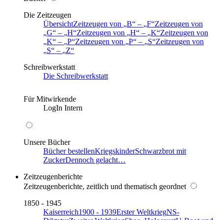
Die Zeitzeugen
Übersicht
Zeitzeugen von
B
–
F
Zeitzeugen von
G
–
H
Zeitzeugen von
H
–
K
Zeitzeugen von
K
–
P
Zeitzeugen von
P
–
S
Zeitzeugen von
S
–
Z
Schreibwerkstatt
Die Schreibwerkstatt
Für Mitwirkende
LogIn Intern
Unsere Bücher
Bücher bestellen
Kriegskinder
Schwarzbrot mit
Zucker
Dennoch gelacht…
Zeitzeugenberichte
Zeitzeugenberichte, zeitlich und thematisch geordnet
1850 - 1945
Kaiserreich
1900 - 1939
Erster Weltkrieg
NS-