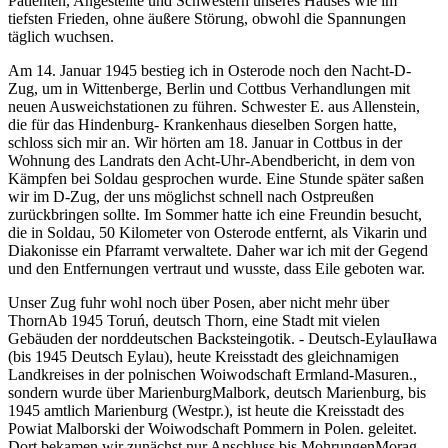
Patienten, Angestellte und Schwestern unseres Hauses wie im
tiefsten Frieden, ohne äußere Störung, obwohl die Spannungen
täglich wuchsen.
Am 14. Januar 1945 bestieg ich in Osterode noch den Nacht-D-
Zug, um in Wittenberge, Berlin und Cottbus Verhandlungen mit
neuen Ausweichstationen zu führen. Schwester E. aus Allenstein,
die für das Hindenburg- Krankenhaus dieselben Sorgen hatte,
schloss sich mir an. Wir hörten am 18. Januar in Cottbus in der
Wohnung des Landrats den Acht-Uhr-Abendbericht, in dem von
Kämpfen bei Soldau gesprochen wurde. Eine Stunde später saßen
wir im D-Zug, der uns möglichst schnell nach Ostpreußen
zurückbringen sollte. Im Sommer hatte ich eine Freundin besucht,
die in Soldau, 50 Kilometer von Osterode entfernt, als Vikarin und
Diakonisse ein Pfarramt verwaltete. Daher war ich mit der Gegend
und den Entfernungen vertraut und wusste, dass Eile geboten war.
Unser Zug fuhr wohl noch über Posen, aber nicht mehr über
Thorn
Ab 1945 Toruń, deutsch Thorn, eine Stadt mit vielen
Gebäuden der norddeutschen Backsteingotik.
-
Deutsch-Eylau
Iława
(bis 1945 Deutsch Eylau), heute Kreisstadt des gleichnamigen
Landkreises in der polnischen Woiwodschaft Ermland-Masuren.
,
sondern wurde über
Marienburg
Malbork, deutsch Marienburg, bis
1945 amtlich Marienburg (Westpr.), ist heute die Kreisstadt des
Powiat Malborski der Woiwodschaft Pommern in Polen.
geleitet.
Dort bekamen wir zunächst nur Anschluss bis
Mohrungen
Morąg