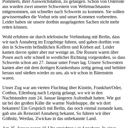
Pommern, ihrer Ausweichstation, zu gelangen. Schon von Osterode
aus wurden zwei unserer Schwestern von Wehrmachtsautos
mitgenommen, um schneller nach Schwerin zu kommen. Sie sollten
gewissermaßen die Vorhut sein und unser Kommen vorbereiten.
Leider haben sie unsere dorthin ausgelagerten Sachen nicht mehr
retten können.
Wohl erfuhren sie durch telefonische Verbindung mit Berlin, dass
wir nach Annaberg im Erzgebirge fuhren, und gaben dorthin von
den in Schwerin befindlichen Koffern und Körben auf. Leider
kamen davon später aber nur wenige an. Die Russen waren über
Posen auch sehr schnell in westlicher Richtung vorgestoßen, so dass
Schwerin schon am 27. Januar unter Feuer lag. Unsere Schwestern
kamen aber mit dem dortigen Krankenhaus zeitig genug und behütet
heraus und stießen wieder zu uns, als wir schon in Bärenstein
waren.
Unser Zug war am vierten Fluchttag über Küstrin, Frankfurt/Oder,
Cottbus, Eilenburg nach Leipzig gelangt, wo wir in den
Nachtstunden zum 24. Januar längeren Aufenthalt hatten. Wie gut
tat bei der großen Kälte die warme Nudelsuppe, die wir dort
bekamen! Ein Gespräch mit Berlin, das noch einmal zustande kam,
gab uns als Reiseziel Annaberg bekannt. So fuhren wir über
Gößnitz, Werdau, Zwickau in das unbekannte Land.