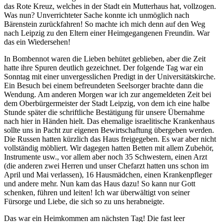
das Rote Kreuz, welches in der Stadt ein Mutterhaus hat, vollzogen.
Was nun? Unverrichteter Sache konnte ich unmöglich nach
Bärenstein zurückfahren! So machte ich mich denn auf den Weg
nach Leipzig zu den Eltern einer Heimgegangenen Freundin. War
das ein Wiedersehen!
In Bombennot waren die Lieben behütet geblieben, aber die Zeit
hatte ihre Spuren deutlich gezeichnet. Der folgende Tag war ein
Sonntag mit einer unvergesslichen Predigt in der Universitätskirche.
Ein Besuch bei einem befreundeten Seelsorger brachte dann die
Wendung. Am anderen Morgen war ich zur angemeldeten Zeit bei
dem Oberbürgermeister der Stadt Leipzig, von dem ich eine halbe
Stunde später die schriftliche Bestätigung für unsere Übernahme
nach hier in Händen hielt. Das ehemalige israelitische Krankenhaus
sollte uns in Pacht zur eigenen Bewirtschaftung übergeben werden.
Die Russen hatten kürzlich das Haus freigegeben. Es war aber nicht
vollständig möbliert. Wir dagegen hatten Betten mit allem Zubehör,
Instrumente usw., vor allem aber noch 35 Schwestern, einen Arzt
(die anderen zwei Herren und unser Chefarzt hatten uns schon im
April und Mai verlassen), 16 Hausmädchen, einen Krankenpfleger
und andere mehr. Nun kam das Haus dazu! So kann nur Gott
schenken, führen und leiten! Ich war überwältigt von seiner
Fürsorge und Liebe, die sich so zu uns herabneigte.
Das war ein Heimkommen am nächsten Tag! Die fast leer