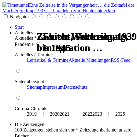
Eine Zeitreise in die Vergangenheit … die Zeittafel der
Machtergreifung 1933 … Parallelen zum Heute entdecken
Navigator
Start
Aktuelles
Zweiter Weltkrieg, 1939
Zweiter Weltkrieg, 1939
Zweiter Weltkrieg, 1939
Zweiter Weltkrieg, 1939
Flucht, Vertreibung,
Flucht, Vertreibung,
Aktuelles * Termine * Seitenüberblick * Chronik einer
Pandemie
bis 1945
bis 1945
bis 1945
bis 1945
Integration …
Integration …
Aktuelles / Termine
Leitartikel & Termine
Aktuelle Mitteilungen
RSS-Feed
Seitenübersicht
Sitemap
Impressum
Datenschutz
Corona-Chronik
2019
|
2020
2021
|
2022
2023
|
2025
Die Zeitzeugen
100 Zeitzeugen stellen sich vor * Zeitzeugenberichte; unsere
Bücher