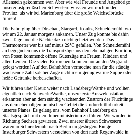
Allenstein gekommen war. Aber wie viel Freunde und Angehörige
unserer ostpreußischen Schwestern wussten wir noch in der
Provinz, als wir bei Marienburg über die große Weichselbrücke
fuhren!
Die Fahrt ging über Dirschau, Stargard, Konitz, Schneidemühl, wo
wir am 22. Januar morgens ankamen. Unser Zug konnte bis dahin
zwei Tage und die Nächte dazu nicht geheizt werden. Das
Thermometer war bis auf minus 29°C gefallen. Von Schneidemühl
an begegneten uns die Transportzüge aus dem ehemaligen Korridor,
von Posen kommend: offene Güterzüge mit Frauen, Kindern und
alten Leuten! Die vielen Erfrorenen konnten nur an den Wegrand
gelegt werden! Auf den Bahnhöfen vermochte man für die ständig
wachsende Zahl solcher Züge nicht mehr genug warme Suppe oder
heiße Getränke herbeischaffen.
Wir fuhren über Kreuz weiter nach Landsberg/Warthe und wollten
eigentlich nach Schwerin/Warthe, unsere erste Ausweichstation,
erkannten aber an dem ständig wachsenden Zustrom der Flüchtlinge
aus dem ehemaligen polnischen Gebiet die Undurchführbarkeit
unseres Planes. Es gelang uns, vom Bahnhof Landsberg ein
Staatsgespräch mit dem Innenministerium zu führen. Wir wurden in
Richtung Sachsen gewiesen. Zwei unserer älteren Schwestern
waren in Schneidemühl nach Berlin umgestiegen. Einige
Insterburger Schwestern versuchten von dort nach Regenwalde in