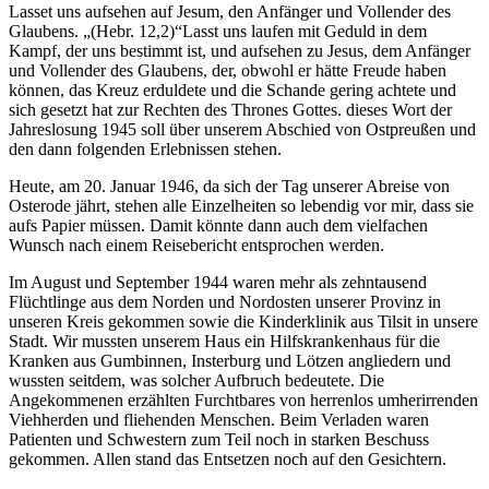
Lasset uns aufsehen auf Jesum, den Anfänger und Vollender des
Glaubens.
(Hebr. 12,2)
Lasst uns laufen mit Geduld in dem
Kampf, der uns bestimmt ist, und aufsehen zu Jesus, dem Anfänger
und Vollender des Glaubens, der, obwohl er hätte Freude haben
können, das Kreuz erduldete und die Schande gering achtete und
sich gesetzt hat zur Rechten des Thrones Gottes.
dieses Wort der
Jahreslosung 1945 soll über unserem Abschied von Ostpreußen und
den dann folgenden Erlebnissen stehen.
Heute, am 20. Januar 1946, da sich der Tag unserer Abreise von
Osterode jährt, stehen alle Einzelheiten so lebendig vor mir, dass sie
aufs Papier müssen. Damit könnte dann auch dem vielfachen
Wunsch nach einem Reisebericht entsprochen werden.
Im August und September 1944 waren mehr als zehntausend
Flüchtlinge aus dem Norden und Nordosten unserer Provinz in
unseren Kreis gekommen sowie die Kinderklinik aus Tilsit in unsere
Stadt. Wir mussten unserem Haus ein Hilfskrankenhaus für die
Kranken aus Gumbinnen, Insterburg und Lötzen angliedern und
wussten seitdem, was solcher Aufbruch bedeutete. Die
Angekommenen erzählten Furchtbares von herrenlos umherirrenden
Viehherden und fliehenden Menschen. Beim Verladen waren
Patienten und Schwestern zum Teil noch in starken Beschuss
gekommen. Allen stand das Entsetzen noch auf den Gesichtern.