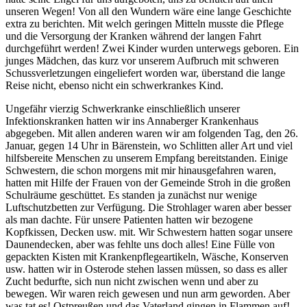
unseren Wegen! Von all den Wundern wäre eine lange Geschichte
extra zu berichten. Mit welch geringen Mitteln musste die Pflege
und die Versorgung der Kranken während der langen Fahrt
durchgeführt werden! Zwei Kinder wurden unterwegs geboren. Ein
junges Mädchen, das kurz vor unserem Aufbruch mit schweren
Schussverletzungen eingeliefert worden war, überstand die lange
Reise nicht, ebenso nicht ein schwerkrankes Kind.
Ungefähr vierzig Schwerkranke einschließlich unserer
Infektionskranken hatten wir ins Annaberger Krankenhaus
abgegeben. Mit allen anderen waren wir am folgenden Tag, den 26.
Januar, gegen 14 Uhr in Bärenstein, wo Schlitten aller Art und viel
hilfsbereite Menschen zu unserem Empfang bereitstanden. Einige
Schwestern, die schon morgens mit mir hinausgefahren waren,
hatten mit Hilfe der Frauen von der Gemeinde Stroh in die großen
Schulräume geschüttet. Es standen ja zunächst nur wenige
Luftschutzbetten zur Verfügung. Die Strohlager waren aber besser
als man dachte. Für unsere Patienten hatten wir bezogene
Kopfkissen, Decken usw. mit. Wir Schwestern hatten sogar unsere
Daunendecken, aber was fehlte uns doch alles! Eine Fülle von
gepackten Kisten mit Krankenpflegeartikeln, Wäsche, Konserven
usw. hatten wir in Osterode stehen lassen müssen, so dass es aller
Zucht bedurfte, sich nun nicht zwischen wenn und aber zu
bewegen. Wir waren reich gewesen und nun arm geworden. Aber
was tat es! Ostpreußen und das Vaterland gingen in Flammen auf!