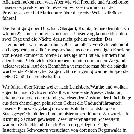
Allenstein gekommen war. Aber wie viel Freunde und Angehörige
unserer ostpreußischen Schwestern wussten wir noch in der
Provinz, als wir bei Marienburg über die große Weichselbrücke
fuhren!
Die Fahrt ging über Dirschau, Stargard, Konitz, Schneidemühl, wo
wir am 22. Januar morgens ankamen. Unser Zug konnte bis dahin
zwei Tage und die Nächte dazu nicht geheizt werden. Das
Thermometer war bis auf minus 29°C gefallen. Von Schneidemühl
an begegneten uns die Transportzüge aus dem ehemaligen Korridor,
von Posen kommend: offene Güterzüge mit Frauen, Kindern und
alten Leuten! Die vielen Erfrorenen konnten nur an den Wegrand
gelegt werden! Auf den Bahnhöfen vermochte man für die ständig
wachsende Zahl solcher Züge nicht mehr genug warme Suppe oder
heiße Getränke herbeischaffen.
Wir fuhren über Kreuz weiter nach Landsberg/Warthe und wollten
eigentlich nach Schwerin/Warthe, unsere erste Ausweichstation,
erkannten aber an dem ständig wachsenden Zustrom der Flüchtlinge
aus dem ehemaligen polnischen Gebiet die Undurchführbarkeit
unseres Planes. Es gelang uns, vom Bahnhof Landsberg ein
Staatsgespräch mit dem Innenministerium zu führen. Wir wurden in
Richtung Sachsen gewiesen. Zwei unserer älteren Schwestern
waren in Schneidemühl nach Berlin umgestiegen. Einige
Insterburger Schwestern versuchten von dort nach Regenwalde in