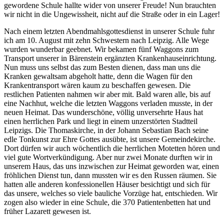
gewordene Schule hallte wider von unserer Freude! Nun brauchten
wir nicht in die Ungewissheit, nicht auf die Straße oder in ein Lager!
Nach einem letzten Abendmahlsgottesdienst in unserer Schule fuhr
ich am 10. August mit zehn Schwestern nach Leipzig. Alle Wege
wurden wunderbar geebnet. Wir bekamen fünf Waggons zum
Transport unserer in Bärenstein ergänzten Krankenhauseinrichtung.
Nun muss uns selbst das zum Besten dienen, dass man uns die
Kranken gewaltsam abgeholt hatte, denn die Wagen für den
Krankentransport wären kaum zu beschaffen gewesen. Die
restlichen Patienten nahmen wir aber mit. Bald waren alle, bis auf
eine Nachhut, welche die letzten Waggons verladen musste, in der
neuen Heimat. Das wunderschöne, völlig unversehrte Haus hat
einen herrlichen Park und liegt in einem unzerstörten Stadtteil
Leipzigs. Die Thomaskirche, in der Johann Sebastian Bach seine
edle Tonkunst zur Ehre Gottes ausübte, ist unsere Gemeindekirche.
Dort dürfen wir auch wöchentlich die herrlichen Motetten hören und
viel gute Wortverkündigung. Aber nur zwei Monate durften wir in
unserem Haus, das uns inzwischen zur Heimat geworden war, einen
fröhlichen Dienst tun, dann mussten wir es den Russen räumen. Sie
hatten alle anderen konfessionellen Häuser besichtigt und sich für
das unsere, welches so viele bauliche Vorzüge hat, entschieden. Wir
zogen also wieder in eine Schule, die 370 Patientenbetten hat und
früher Lazarett gewesen ist.