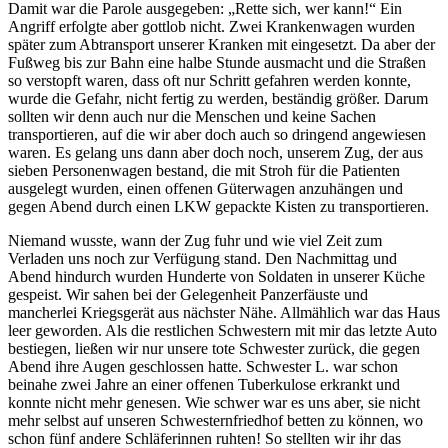
Damit war die Parole ausgegeben:
Rette sich, wer kann!
Ein
Angriff erfolgte aber gottlob nicht. Zwei Krankenwagen wurden
später zum Abtransport unserer Kranken mit eingesetzt. Da aber der
Fußweg bis zur Bahn eine halbe Stunde ausmacht und die Straßen
so verstopft waren, dass oft nur Schritt gefahren werden konnte,
wurde die Gefahr, nicht fertig zu werden, beständig größer. Darum
sollten wir denn auch nur die Menschen und keine Sachen
transportieren, auf die wir aber doch auch so dringend angewiesen
waren. Es gelang uns dann aber doch noch, unserem Zug, der aus
sieben Personenwagen bestand, die mit Stroh für die Patienten
ausgelegt wurden, einen offenen Güterwagen anzuhängen und
gegen Abend durch einen LKW gepackte Kisten zu transportieren.
Niemand wusste, wann der Zug fuhr und wie viel Zeit zum
Verladen uns noch zur Verfügung stand. Den Nachmittag und
Abend hindurch wurden Hunderte von Soldaten in unserer Küche
gespeist. Wir sahen bei der Gelegenheit Panzerfäuste und
mancherlei Kriegsgerät aus nächster Nähe. Allmählich war das Haus
leer geworden. Als die restlichen Schwestern mit mir das letzte Auto
bestiegen, ließen wir nur unsere tote Schwester zurück, die gegen
Abend ihre Augen geschlossen hatte. Schwester L. war schon
beinahe zwei Jahre an einer offenen Tuberkulose erkrankt und
konnte nicht mehr genesen. Wie schwer war es uns aber, sie nicht
mehr selbst auf unseren Schwesternfriedhof betten zu können, wo
schon fünf andere Schläferinnen ruhten! So stellten wir ihr das