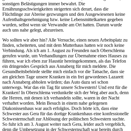
sonstigen Belästigungen immer bewahrt. Die
Ernährungsschwierigkeiten steigerten sich derart, dass die
Flüchtlinge zur Abreise gezwungen und den Ausgewiesenen keine
Aufenthaltsgenehmigung bzw. keine Lebensmittelkarten gegeben
wurden, selbst wenn sie Verwandte am Ort hatten. Darum wurde
auch uns nahe gelegt, abzureisen.
Wo sollten wir aber hin? Alle Versuche, einen neuen Arbeitsplatz zu
finden, scheiterten, und mit dem Mutterhaus hatten wir noch keine
Verbindung. Als ich am 1. August zu Freunden nach Oberschlema
gerufen wurde, um Verhandlungen zur Übernahme eines Hauses zu
führen, war ich eben zur Haustür hereingekommen, als das Telefon
ein dringendes Gespräch aus Annaberg für mich meldete. Die
Gesundheitsbehörde stellte mich einfach vor die Tatsache, dass sie
am gleichen Tage unsere Kranken in ein frei gewordenes Lazarett
nach Annaberg abholen würden; das Auto dazu sei schon
unterwegs. War das ein Tag für unsere Schwestern! Und erst für die
Kranken! In Oberschlema verdunkelte sich der Weg aber auch, denn
die Herren, mit denen ich verhandeln sollte, waren in der Nacht
verhaftet worden. Mein Besuch in einem nahe gelegenen
Diakonissenhaus war auch erfolglos. Doch hörte ich, dass eine
Schwester aus Gera für das dortige Krankenhaus eine konfessionelle
Schwesternschaft zur Ablösung der politischen Schwestern suchte.
So fuhr ich am 3. August weiter nach Gera, leider auch vergeblich,
denn die Umbesetzung in der Schwesternschaft war bereits durch