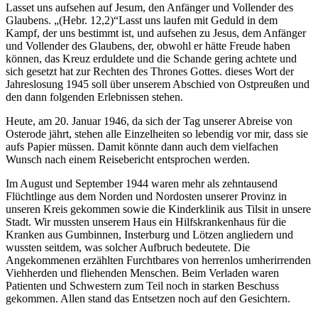
Lasset uns aufsehen auf Jesum, den Anfänger und Vollender des
Glaubens.
(Hebr. 12,2)
Lasst uns laufen mit Geduld in dem
Kampf, der uns bestimmt ist, und aufsehen zu Jesus, dem Anfänger
und Vollender des Glaubens, der, obwohl er hätte Freude haben
können, das Kreuz erduldete und die Schande gering achtete und
sich gesetzt hat zur Rechten des Thrones Gottes.
dieses Wort der
Jahreslosung 1945 soll über unserem Abschied von Ostpreußen und
den dann folgenden Erlebnissen stehen.
Heute, am 20. Januar 1946, da sich der Tag unserer Abreise von
Osterode jährt, stehen alle Einzelheiten so lebendig vor mir, dass sie
aufs Papier müssen. Damit könnte dann auch dem vielfachen
Wunsch nach einem Reisebericht entsprochen werden.
Im August und September 1944 waren mehr als zehntausend
Flüchtlinge aus dem Norden und Nordosten unserer Provinz in
unseren Kreis gekommen sowie die Kinderklinik aus Tilsit in unsere
Stadt. Wir mussten unserem Haus ein Hilfskrankenhaus für die
Kranken aus Gumbinnen, Insterburg und Lötzen angliedern und
wussten seitdem, was solcher Aufbruch bedeutete. Die
Angekommenen erzählten Furchtbares von herrenlos umherirrenden
Viehherden und fliehenden Menschen. Beim Verladen waren
Patienten und Schwestern zum Teil noch in starken Beschuss
gekommen. Allen stand das Entsetzen noch auf den Gesichtern.