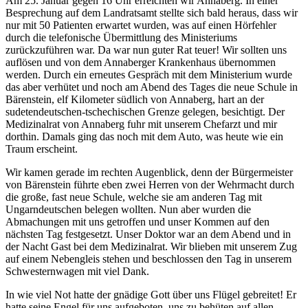
Am 25. Januar gegen 16 Uhr erreichten wir Annaberg. In einer
Besprechung auf dem Landratsamt stellte sich bald heraus, dass wir
nur mit 50 Patienten erwartet wurden, was auf einen Hörfehler
durch die telefonische Übermittlung des Ministeriums
zurückzuführen war. Da war nun guter Rat teuer! Wir sollten uns
auflösen und von dem Annaberger Krankenhaus übernommen
werden. Durch ein erneutes Gespräch mit dem Ministerium wurde
das aber verhütet und noch am Abend des Tages die neue Schule in
Bärenstein, elf Kilometer südlich von Annaberg, hart an der
sudetendeutschen-tschechischen Grenze gelegen, besichtigt. Der
Medizinalrat von Annaberg fuhr mit unserem Chefarzt und mir
dorthin. Damals ging das noch mit dem Auto, was heute wie ein
Traum erscheint.
Wir kamen gerade im rechten Augenblick, denn der Bürgermeister
von Bärenstein führte eben zwei Herren von der Wehrmacht durch
die große, fast neue Schule, welche sie am anderen Tag mit
Ungarndeutschen belegen wollten. Nun aber wurden die
Abmachungen mit uns getroffen und unser Kommen auf den
nächsten Tag festgesetzt. Unser Doktor war an dem Abend und in
der Nacht Gast bei dem Medizinalrat. Wir blieben mit unserem Zug
auf einem Nebengleis stehen und beschlossen den Tag in unserem
Schwesternwagen mit viel Dank.
In wie viel Not hatte der gnädige Gott über uns Flügel gebreitet! Er
hatte seine Engel für uns aufgeboten, uns zu behüten auf allen