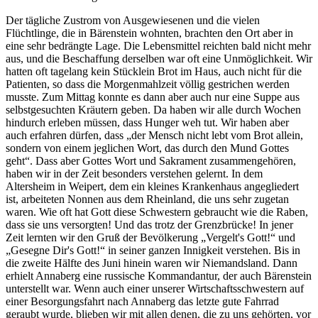
Der tägliche Zustrom von Ausgewiesenen und die vielen
Flüchtlinge, die in Bärenstein wohnten, brachten den Ort aber in
eine sehr bedrängte Lage. Die Lebensmittel reichten bald nicht mehr
aus, und die Beschaffung derselben war oft eine Unmöglichkeit. Wir
hatten oft tagelang kein Stücklein Brot im Haus, auch nicht für die
Patienten, so dass die Morgenmahlzeit völlig gestrichen werden
musste. Zum Mittag konnte es dann aber auch nur eine Suppe aus
selbstgesuchten Kräutern geben. Da haben wir alle durch Wochen
hindurch erleben müssen, dass Hunger weh tut. Wir haben aber
auch erfahren dürfen, dass
der Mensch nicht lebt vom Brot allein,
sondern von einem jeglichen Wort, das durch den Mund Gottes
geht
. Dass aber Gottes Wort und Sakrament zusammengehören,
haben wir in der Zeit besonders verstehen gelernt. In dem
Altersheim in Weipert, dem ein kleines Krankenhaus angegliedert
ist, arbeiteten Nonnen aus dem Rheinland, die uns sehr zugetan
waren. Wie oft hat Gott diese Schwestern gebraucht wie die Raben,
dass sie uns versorgten! Und das trotz der Grenzbrücke! In jener
Zeit lernten wir den Gruß der Bevölkerung
Vergelt's Gott!
und
Gesegne Dir's Gott!
in seiner ganzen Innigkeit verstehen. Bis in
die zweite Hälfte des Juni hinein waren wir Niemandsland. Dann
erhielt Annaberg eine russische Kommandantur, der auch Bärenstein
unterstellt war. Wenn auch einer unserer Wirtschaftsschwestern auf
einer Besorgungsfahrt nach Annaberg das letzte gute Fahrrad
geraubt wurde, blieben wir mit allen denen, die zu uns gehörten, vor