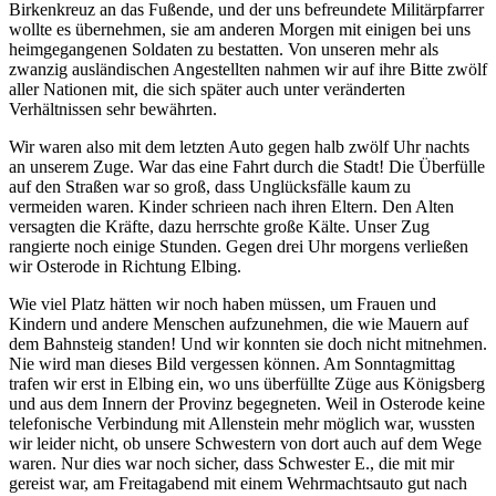
Birkenkreuz an das Fußende, und der uns befreundete Militärpfarrer
wollte es übernehmen, sie am anderen Morgen mit einigen bei uns
heimgegangenen Soldaten zu bestatten. Von unseren mehr als
zwanzig ausländischen Angestellten nahmen wir auf ihre Bitte zwölf
aller Nationen mit, die sich später auch unter veränderten
Verhältnissen sehr bewährten.
Wir waren also mit dem letzten Auto gegen halb zwölf Uhr nachts
an unserem Zuge. War das eine Fahrt durch die Stadt! Die Überfülle
auf den Straßen war so groß, dass Unglücksfälle kaum zu
vermeiden waren. Kinder schrieen nach ihren Eltern. Den Alten
versagten die Kräfte, dazu herrschte große Kälte. Unser Zug
rangierte noch einige Stunden. Gegen drei Uhr morgens verließen
wir Osterode in Richtung Elbing.
Wie viel Platz hätten wir noch haben müssen, um Frauen und
Kindern und andere Menschen aufzunehmen, die wie Mauern auf
dem Bahnsteig standen! Und wir konnten sie doch nicht mitnehmen.
Nie wird man dieses Bild vergessen können. Am Sonntagmittag
trafen wir erst in Elbing ein, wo uns überfüllte Züge aus Königsberg
und aus dem Innern der Provinz begegneten. Weil in Osterode keine
telefonische Verbindung mit Allenstein mehr möglich war, wussten
wir leider nicht, ob unsere Schwestern von dort auch auf dem Wege
waren. Nur dies war noch sicher, dass Schwester E., die mit mir
gereist war, am Freitagabend mit einem Wehrmachtsauto gut nach