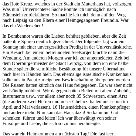
das Rote Kreuz, welches in der Stadt ein Mutterhaus hat, vollzogen.
Was nun? Unverrichteter Sache konnte ich unmöglich nach
Bärenstein zurückfahren! So machte ich mich denn auf den Weg
nach Leipzig zu den Eltern einer Heimgegangenen Freundin. War
das ein Wiedersehen!
In Bombennot waren die Lieben behütet geblieben, aber die Zeit
hatte ihre Spuren deutlich gezeichnet. Der folgende Tag war ein
Sonntag mit einer unvergesslichen Predigt in der Universitätskirche.
Ein Besuch bei einem befreundeten Seelsorger brachte dann die
Wendung. Am anderen Morgen war ich zur angemeldeten Zeit bei
dem Oberbürgermeister der Stadt Leipzig, von dem ich eine halbe
Stunde später die schriftliche Bestätigung für unsere Übernahme
nach hier in Händen hielt. Das ehemalige israelitische Krankenhaus
sollte uns in Pacht zur eigenen Bewirtschaftung übergeben werden.
Die Russen hatten kürzlich das Haus freigegeben. Es war aber nicht
vollständig möbliert. Wir dagegen hatten Betten mit allem Zubehör,
Instrumente usw., vor allem aber noch 35 Schwestern, einen Arzt
(die anderen zwei Herren und unser Chefarzt hatten uns schon im
April und Mai verlassen), 16 Hausmädchen, einen Krankenpfleger
und andere mehr. Nun kam das Haus dazu! So kann nur Gott
schenken, führen und leiten! Ich war überwältigt von seiner
Fürsorge und Liebe, die sich so zu uns herabneigte.
Das war ein Heimkommen am nächsten Tag! Die fast leer