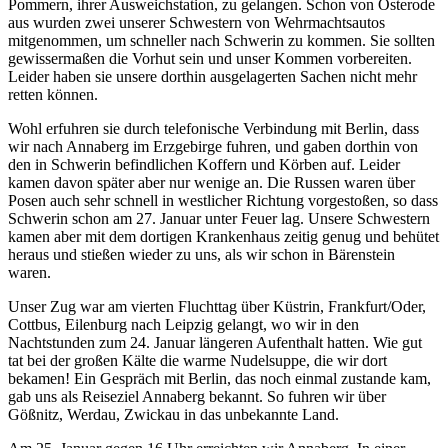
Pommern, ihrer Ausweichstation, zu gelangen. Schon von Osterode
aus wurden zwei unserer Schwestern von Wehrmachtsautos
mitgenommen, um schneller nach Schwerin zu kommen. Sie sollten
gewissermaßen die Vorhut sein und unser Kommen vorbereiten.
Leider haben sie unsere dorthin ausgelagerten Sachen nicht mehr
retten können.
Wohl erfuhren sie durch telefonische Verbindung mit Berlin, dass
wir nach Annaberg im Erzgebirge fuhren, und gaben dorthin von
den in Schwerin befindlichen Koffern und Körben auf. Leider
kamen davon später aber nur wenige an. Die Russen waren über
Posen auch sehr schnell in westlicher Richtung vorgestoßen, so dass
Schwerin schon am 27. Januar unter Feuer lag. Unsere Schwestern
kamen aber mit dem dortigen Krankenhaus zeitig genug und behütet
heraus und stießen wieder zu uns, als wir schon in Bärenstein
waren.
Unser Zug war am vierten Fluchttag über Küstrin, Frankfurt/Oder,
Cottbus, Eilenburg nach Leipzig gelangt, wo wir in den
Nachtstunden zum 24. Januar längeren Aufenthalt hatten. Wie gut
tat bei der großen Kälte die warme Nudelsuppe, die wir dort
bekamen! Ein Gespräch mit Berlin, das noch einmal zustande kam,
gab uns als Reiseziel Annaberg bekannt. So fuhren wir über
Gößnitz, Werdau, Zwickau in das unbekannte Land.