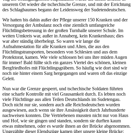
unserem Ort wieder die tschechische Grenze, und mit der Errichtung
des Schlagbaumes begann der Leidensweg der Sudetendeutschen.
Wir hatten bis dahin außer der Pflege unserer 150 Kranken und der
Versorgung der Ambulanz noch eine ziemlich umfangreiche
Flüchtlingsbetreuung in der großen Turnhalle unserer Schule. Im
weiten Umkreis war, außer in Annaberg, kein Krankenhaus; dies
war aber ständig überbelegt. So waren wir lange die
Aufnahmestation für alle Kranken und Alten, die aus den
Flüchtlingstransporten, besonders von Schlesien und aus dem
Protektorat, kamen. Wie viele schlossen bei uns ihre müden Augen
für immer! Bald füllte sich ein ganzes Viertel des schönen, kleinen
Bergfriedhofes mit Flüchtlingsgräbern. So häufig wie dort sind wir
noch nie hinter einem Sarg hergegangen und waren oft das einzige
Geleit.
Nun war die Grenze gesperrt, und tschechische Soldaten führten
eine scharfe Kontrolle mit viel Grausamkeit durch. Es lebten noch
viele Flüchtlinge aus allen Teilen Deutschlands im Sudetengau.
Doch nicht nur sie, sondern auch alle Reichsdeutschen wurden
ausgewiesen, auch wenn sie ihre Ansässigkeit durch Jahrhunderte
nachweisen konnten. Die Vertriebenen mussten nicht nur von Haus
und Hof, wie sie gingen und standen, sondern sie durften kaum
etwas mitnehmen, oder es wurde ihnen an der Brücke abgenommen.
Ungezählte dieser Elendszüge kamen über unsere kleine Brücke: