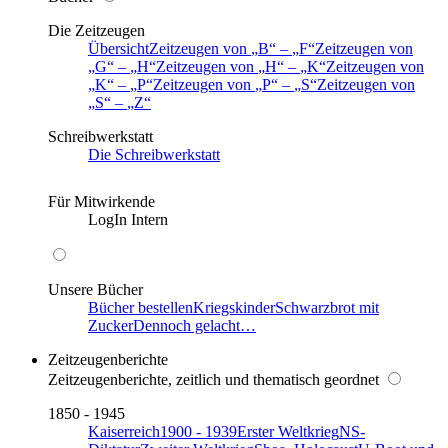
Die Zeitzeugen
Übersicht
Zeitzeugen von
B
–
F
Zeitzeugen von
G
–
H
Zeitzeugen von
H
–
K
Zeitzeugen von
K
–
P
Zeitzeugen von
P
–
S
Zeitzeugen von
S
–
Z
Schreibwerkstatt
Die Schreibwerkstatt
Für Mitwirkende
LogIn Intern
Unsere Bücher
Bücher bestellen
Kriegskinder
Schwarzbrot mit
Zucker
Dennoch gelacht…
Zeitzeugenberichte
Zeitzeugenberichte, zeitlich und thematisch geordnet
1850 - 1945
Kaiserreich
1900 - 1939
Erster Weltkrieg
NS-