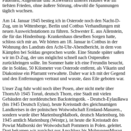
Patienten, Angestellte und Schwestern unseres Hauses wie im
tiefsten Frieden, ohne äußere Störung, obwohl die Spannungen
täglich wuchsen.
Am 14. Januar 1945 bestieg ich in Osterode noch den Nacht-D-
Zug, um in Wittenberge, Berlin und Cottbus Verhandlungen mit
neuen Ausweichstationen zu führen. Schwester E. aus Allenstein,
die für das Hindenburg- Krankenhaus dieselben Sorgen hatte,
schloss sich mir an. Wir hörten am 18. Januar in Cottbus in der
Wohnung des Landrats den Acht-Uhr-Abendbericht, in dem von
Kämpfen bei Soldau gesprochen wurde. Eine Stunde später saßen
wir im D-Zug, der uns möglichst schnell nach Ostpreußen
zurückbringen sollte. Im Sommer hatte ich eine Freundin besucht,
die in Soldau, 50 Kilometer von Osterode entfernt, als Vikarin und
Diakonisse ein Pfarramt verwaltete. Daher war ich mit der Gegend
und den Entfernungen vertraut und wusste, dass Eile geboten war.
Unser Zug fuhr wohl noch über Posen, aber nicht mehr über
Thorn
Ab 1945 Toruń, deutsch Thorn, eine Stadt mit vielen
Gebäuden der norddeutschen Backsteingotik.
-
Deutsch-Eylau
Iława
(bis 1945 Deutsch Eylau), heute Kreisstadt des gleichnamigen
Landkreises in der polnischen Woiwodschaft Ermland-Masuren.
,
sondern wurde über
Marienburg
Malbork, deutsch Marienburg, bis
1945 amtlich Marienburg (Westpr.), ist heute die Kreisstadt des
Powiat Malborski der Woiwodschaft Pommern in Polen.
geleitet.
Dort bekamen wir zunächst nur Anschluss bis
Mohrungen
Morąg