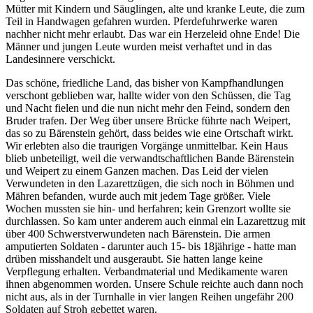
Mütter mit Kindern und Säuglingen, alte und kranke Leute, die zum
Teil in Handwagen gefahren wurden. Pferdefuhrwerke waren
nachher nicht mehr erlaubt. Das war ein Herzeleid ohne Ende! Die
Männer und jungen Leute wurden meist verhaftet und in das
Landesinnere verschickt.
Das schöne, friedliche Land, das bisher von Kampfhandlungen
verschont geblieben war, hallte wider von den Schüssen, die Tag
und Nacht fielen und die nun nicht mehr den Feind, sondern den
Bruder trafen. Der Weg über unsere Brücke führte nach Weipert,
das so zu Bärenstein gehört, dass beides wie eine Ortschaft wirkt.
Wir erlebten also die traurigen Vorgänge unmittelbar. Kein Haus
blieb unbeteiligt, weil die verwandtschaftlichen Bande Bärenstein
und Weipert zu einem Ganzen machen. Das Leid der vielen
Verwundeten in den Lazarettzügen, die sich noch in Böhmen und
Mähren befanden, wurde auch mit jedem Tage größer. Viele
Wochen mussten sie hin- und herfahren; kein Grenzort wollte sie
durchlassen. So kam unter anderem auch einmal ein Lazarettzug mit
über 400 Schwerstverwundeten nach Bärenstein. Die armen
amputierten Soldaten - darunter auch 15- bis 18jährige - hatte man
drüben misshandelt und ausgeraubt. Sie hatten lange keine
Verpflegung erhalten. Verbandmaterial und Medikamente waren
ihnen abgenommen worden. Unsere Schule reichte auch dann noch
nicht aus, als in der Turnhalle in vier langen Reihen ungefähr 200
Soldaten auf Stroh gebettet waren.