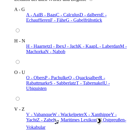
A - G
A - Aal
B - Baas
C - Calculus
D - dalbern
E -
Echauffieren
F - Fähe
G - Gabelfrühstück
H - N
H - Haarnetz
I - Ibex
J - Jach
K - Kaap
L - Laberdan
M -
Machorka
N - Nabob
O - U
O - Obers
P - Pachulke
Q - Quacksalber
R -
Rabattmarke
S - Sabberlatz
T - Tabernakel
U -
Ubiquisten
V - Z
V - Vabanque
W - Wackelpeter
X - Xanthippe
Y -
Yacht
Z - Zabel
️ Maritimes Lexikon
️ Ostpreußen-
Vokabular