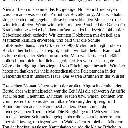
Niemand von uns kannte das Erzgebirge. Nur vom Hörensagen
wusste man etwas von der Armut der Bevölkerung. Aber wie haben
sie gespendet und gegeben, diese lieben schlichten Menschen, die
wirklich opferten! Wenn wir auch nur einen Bruchteil der Gaben für
Krankenhauszwecke behalten durften, sei doch allezeit dankbar der
Gebefreudigkeit gedacht. Wir konnten Holzbetten mit dreiteiligen
Matratzen käuflich erwerben, und bald war die Schule
Hilfskrankenhaus. Den Ort, der fast 900 Meter hoch liegt und den
Blick in herrliche Täler freigibt, lernten wir bald lieben. Bären gab
es keine dort, aber Steine umso mehr. Man war fast ausschließlich
politisch und nicht kirchlich ausgerichtet. So war die sehr gute
Wortverkündigung überwiegend von Flüchtlingen besucht. Wir aber
haben zu danken für viele gottesdienstliche Feierstunden in der
Gemeinde und in unserem Haus. Das waren Brunnen in der Wüste!
Fast sieben Monate lebten wir in der großen Abgeschiedenheit der
Berge, aber wie inhaltsreich war die Zeit! Als die schweren Angriffe
auf Dresden, Chemnitz, Zwickau, Plauen usw. waren, konnten wir
von unserer Höhe aus die furchtbare Wirkung der Spreng- und
Brandbomben aus der Ferne beobachten. Dann kamen die
unvergesslichen Tage im Mai. Die Berghänge und Wiesen hatten
ihren schönsten Schmuck angelegt, aber die letzten Panzer rollten
über sie hinweg, um irgendwo im Wald stehen zu bleiben. Mit dem
Tag der bedingungslosen Kapitulation wurde die kleine Brücke in