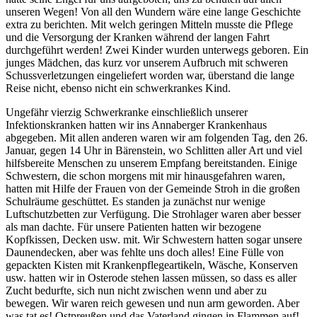
unseren Wegen! Von all den Wundern wäre eine lange Geschichte
extra zu berichten. Mit welch geringen Mitteln musste die Pflege
und die Versorgung der Kranken während der langen Fahrt
durchgeführt werden! Zwei Kinder wurden unterwegs geboren. Ein
junges Mädchen, das kurz vor unserem Aufbruch mit schweren
Schussverletzungen eingeliefert worden war, überstand die lange
Reise nicht, ebenso nicht ein schwerkrankes Kind.
Ungefähr vierzig Schwerkranke einschließlich unserer
Infektionskranken hatten wir ins Annaberger Krankenhaus
abgegeben. Mit allen anderen waren wir am folgenden Tag, den 26.
Januar, gegen 14 Uhr in Bärenstein, wo Schlitten aller Art und viel
hilfsbereite Menschen zu unserem Empfang bereitstanden. Einige
Schwestern, die schon morgens mit mir hinausgefahren waren,
hatten mit Hilfe der Frauen von der Gemeinde Stroh in die großen
Schulräume geschüttet. Es standen ja zunächst nur wenige
Luftschutzbetten zur Verfügung. Die Strohlager waren aber besser
als man dachte. Für unsere Patienten hatten wir bezogene
Kopfkissen, Decken usw. mit. Wir Schwestern hatten sogar unsere
Daunendecken, aber was fehlte uns doch alles! Eine Fülle von
gepackten Kisten mit Krankenpflegeartikeln, Wäsche, Konserven
usw. hatten wir in Osterode stehen lassen müssen, so dass es aller
Zucht bedurfte, sich nun nicht zwischen wenn und aber zu
bewegen. Wir waren reich gewesen und nun arm geworden. Aber
was tat es! Ostpreußen und das Vaterland gingen in Flammen auf!