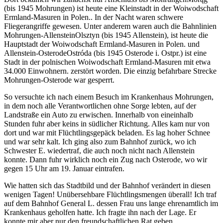
(bis 1945 Mohrungen) ist heute eine Kleinstadt in der Woiwodschaft
Ermland-Masuren in Polen.
. In der Nacht waren schwere
Fliegerangriffe gewesen. Unter anderem waren auch die Bahnlinien
Mohrungen-
Allenstein
Olsztyn (bis 1945 Allenstein), ist heute die
Hauptstadt der Woiwodschaft Ermland-Masuren in Polen.
und
Allenstein-
Osterode
Ostróda (bis 1945 Osterode i. Ostpr.) ist eine
Stadt in der polnischen Woiwodschaft Ermland-Masuren mit etwa
34.000 Einwohnern.
zerstört worden. Die einzig befahrbare Strecke
Mohrungen-Osterode war gesperrt.
So versuchte ich nach einem Besuch im Krankenhaus Mohrungen,
in dem noch alle Verantwortlichen ohne Sorge lebten, auf der
Landstraße ein Auto zu erwischen. Innerhalb von eineinhalb
Stunden fuhr aber keins in südlicher Richtung. Alles kam nur von
dort und war mit Flüchtlingsgepäck beladen. Es lag hoher Schnee
und war sehr kalt. Ich ging also zum Bahnhof zurück, wo ich
Schwester E. wiedertraf, die auch noch nicht nach Allenstein
konnte. Dann fuhr wirklich noch ein Zug nach Osterode, wo wir
gegen 15 Uhr am 19. Januar eintrafen.
Wie hatten sich das Stadtbild und der Bahnhof verändert in diesen
wenigen Tagen! Unübersehbare Flüchtlingsmengen überall! Ich traf
auf dem Bahnhof General L. dessen Frau uns lange ehrenamtlich im
Krankenhaus geholfen hatte. Ich fragte ihn nach der Lage. Er
konnte mir aber nur den freundschaftlichen Rat geben,