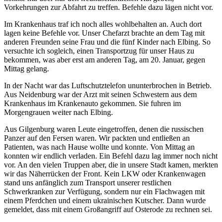
Vorkehrungen zur Abfahrt zu treffen. Befehle dazu lägen nicht vor.
Im Krankenhaus traf ich noch alles wohlbehalten an. Auch dort
lagen keine Befehle vor. Unser Chefarzt brachte an dem Tag mit
anderen Freunden seine Frau und die fünf Kinder nach Elbing. So
versuchte ich sogleich, einen Transportzug für unser Haus zu
bekommen, was aber erst am anderen Tag, am 20. Januar, gegen
Mittag gelang.
In der Nacht war das Luftschutztelefon ununterbrochen in Betrieb.
Aus Neidenburg war der Arzt mit seinen Schwestern aus dem
Krankenhaus im Krankenauto gekommen. Sie fuhren im
Morgengrauen weiter nach Elbing.
Aus Gilgenburg waren Leute eingetroffen, denen die russischen
Panzer auf den Fersen waren. Wir packten und entließen an
Patienten, was nach Hause wollte und konnte. Von Mittag an
konnten wir endlich verladen. Ein Befehl dazu lag immer noch nicht
vor. An den vielen Truppen aber, die in unsere Stadt kamen, merkten
wir das Näherrücken der Front. Kein LKW oder Krankenwagen
stand uns anfänglich zum Transport unserer restlichen
Schwerkranken zur Verfügung, sondern nur ein Flachwagen mit
einem Pferdchen und einem ukrainischen Kutscher. Dann wurde
gemeldet, dass mit einem Großangriff auf Osterode zu rechnen sei.