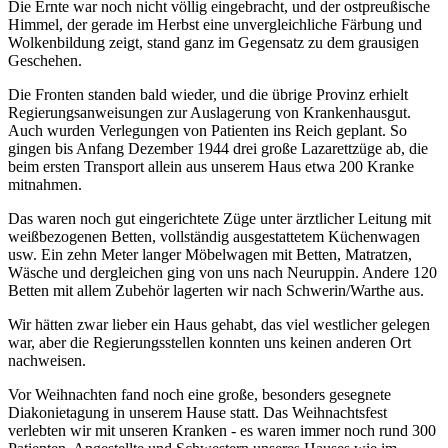
Die Ernte war noch nicht völlig eingebracht, und der ostpreußische
Himmel, der gerade im Herbst eine unvergleichliche Färbung und
Wolkenbildung zeigt, stand ganz im Gegensatz zu dem grausigen
Geschehen.
Die Fronten standen bald wieder, und die übrige Provinz erhielt
Regierungsanweisungen zur Auslagerung von Krankenhausgut.
Auch wurden Verlegungen von Patienten ins Reich geplant. So
gingen bis Anfang Dezember 1944 drei große Lazarettzüge ab, die
beim ersten Transport allein aus unserem Haus etwa 200 Kranke
mitnahmen.
Das waren noch gut eingerichtete Züge unter ärztlicher Leitung mit
weißbezogenen Betten, vollständig ausgestattetem Küchenwagen
usw. Ein zehn Meter langer Möbelwagen mit Betten, Matratzen,
Wäsche und dergleichen ging von uns nach Neuruppin. Andere 120
Betten mit allem Zubehör lagerten wir nach Schwerin/Warthe aus.
Wir hätten zwar lieber ein Haus gehabt, das viel westlicher gelegen
war, aber die Regierungsstellen konnten uns keinen anderen Ort
nachweisen.
Vor Weihnachten fand noch eine große, besonders gesegnete
Diakonietagung in unserem Hause statt. Das Weihnachtsfest
verlebten wir mit unseren Kranken - es waren immer noch rund 300