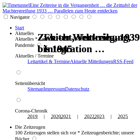
Eine Zeitreise in die Vergangenheit … die Zeittafel der
Machtergreifung 1933 … Parallelen zum Heute entdecken
Navigator
Start
Aktuelles
Zweiter Weltkrieg, 1939
Zweiter Weltkrieg, 1939
Zweiter Weltkrieg, 1939
Zweiter Weltkrieg, 1939
Flucht, Vertreibung,
Flucht, Vertreibung,
Aktuelles * Termine * Seitenüberblick * Chronik einer
Pandemie
bis 1945
bis 1945
bis 1945
bis 1945
Integration …
Integration …
Aktuelles / Termine
Leitartikel & Termine
Aktuelle Mitteilungen
RSS-Feed
Seitenübersicht
Sitemap
Impressum
Datenschutz
Corona-Chronik
2019
|
2020
2021
|
2022
2023
|
2025
Die Zeitzeugen
100 Zeitzeugen stellen sich vor * Zeitzeugenberichte; unsere
Bücher