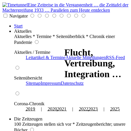
Eine Zeitreise in die Vergangenheit … die Zeittafel der
Machtergreifung 1933 … Parallelen zum Heute entdecken
Navigator
Start
Aktuelles
Aktuelles * Termine * Seitenüberblick * Chronik einer
Pandemie
Flucht,
Aktuelles / Termine
Leitartikel & Termine
Aktuelle Mitteilungen
RSS-Feed
Vertreibung,
Integration …
Seitenübersicht
Sitemap
Impressum
Datenschutz
Corona-Chronik
2019
|
2020
2021
|
2022
2023
|
2025
Die Zeitzeugen
100 Zeitzeugen stellen sich vor * Zeitzeugenberichte; unsere
Bücher