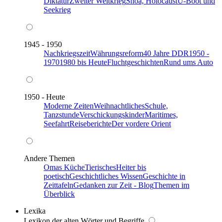
Diktatur
Zweiter Weltkrieg
Shoa, Holocaust
U-Boot und
Seekrieg
1945 - 1950
Nachkriegszeit
Währungsreform
40 Jahre DDR
1950 -
1970
1980 bis Heute
Fluchtgeschichten
Rund ums Auto
1950 - Heute
Moderne Zeiten
Weihnachtliches
Schule,
Tanzstunde
Verschickungskinder
Maritimes,
Seefahrt
Reiseberichte
Der vordere Orient
Andere Themen
Omas Küche
Tierisches
Heiter bis
poetisch
Geschichtliches Wissen
Geschichte in
Zeittafeln
Gedanken zur Zeit - Blog
Themen im
Überblick
Lexika
Lexikon der alten Wörter und Begriffe