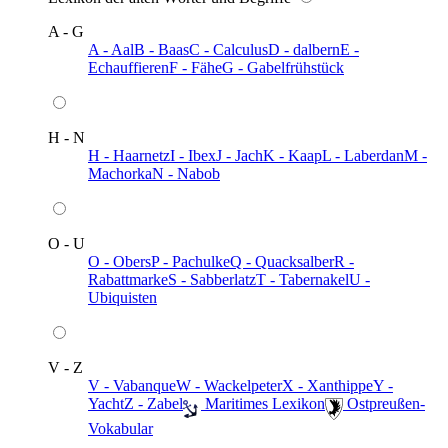
A - G
A - Aal
B - Baas
C - Calculus
D - dalbern
E -
Echauffieren
F - Fähe
G - Gabelfrühstück
H - N
H - Haarnetz
I - Ibex
J - Jach
K - Kaap
L - Laberdan
M -
Machorka
N - Nabob
O - U
O - Obers
P - Pachulke
Q - Quacksalber
R -
Rabattmarke
S - Sabberlatz
T - Tabernakel
U -
Ubiquisten
V - Z
V - Vabanque
W - Wackelpeter
X - Xanthippe
Y -
Yacht
Z - Zabel
️ Maritimes Lexikon
️ Ostpreußen-
Vokabular