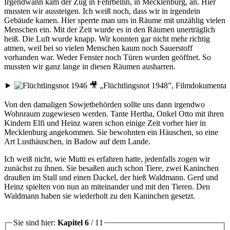
Irgendwann kam der Zug in Fehrbellin, in Mecklenburg, an. Hier
mussten wir aussteigen. Ich weiß noch, dass wir in irgendein
Gebäude kamen. Hier sperrte man uns in Räume mit unzählig vielen
Menschen ein. Mit der Zeit wurde es in den Räumen unerträglich
heiß. Die Luft wurde knapp. Wir konnten gar nicht mehr richtig
atmen, weil bei so vielen Menschen kaum noch Sauerstoff
vorhanden war. Weder Fenster noch Türen wurden geöffnet. So
mussten wir ganz lange in diesen Räumen ausharren.
Von den damaligen Sowjetbehörden sollte uns dann irgendwo
Wohnraum zugewiesen werden. Tante Hertha, Onkel Otto mit ihren
Kindern Elfi und Heinz waren schon einige Zeit vorher hier in
Mecklenburg angekommen. Sie bewohnten ein Häuschen, so eine
Art Lusthäuschen, in Badow auf dem Lande.
Ich weiß nicht, wie Mutti es erfahren hatte, jedenfalls zogen wir
zunächst zu ihnen. Sie besaßen auch schon Tiere, zwei Kaninchen
draußen im Stall und einen Dackel, der hieß Waldmann. Gerd und
Heinz spielten von nun an miteinander und mit den Tieren. Den
Waldmann haben sie wiederholt zu den Kaninchen gesetzt.
Sie sind hier:
Kapitel 6
/ 11