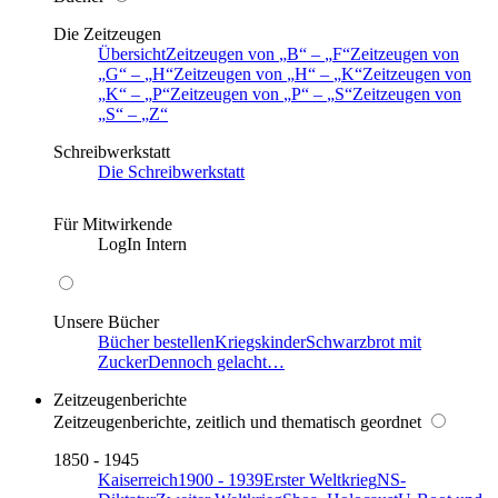
Die Zeitzeugen
Übersicht
Zeitzeugen von
B
–
F
Zeitzeugen von
G
–
H
Zeitzeugen von
H
–
K
Zeitzeugen von
K
–
P
Zeitzeugen von
P
–
S
Zeitzeugen von
S
–
Z
Schreibwerkstatt
Die Schreibwerkstatt
Für Mitwirkende
LogIn Intern
Unsere Bücher
Bücher bestellen
Kriegskinder
Schwarzbrot mit
Zucker
Dennoch gelacht…
Zeitzeugenberichte
Zeitzeugenberichte, zeitlich und thematisch geordnet
1850 - 1945
Kaiserreich
1900 - 1939
Erster Weltkrieg
NS-