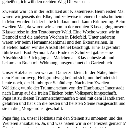
geheißen, ich will den rechten Weg Dir weisen
.
Zweimal war ich in der Schulzeit auf Klassenreise. Beim ersten Mal
waren wir jenseits der Elbe, und zeitweise in einem Landschulheim
in Moorwerder. Leider habe ich daran noch kaum Erinnerung. Beim
zweiten Mal, da waren wir schon in der neunten Klasse, ging unsere
Klassenreise in den Teutoburger Wald. Eine Woche waren wir in
Detmold und die anderen Wochen in Bielefeld. Unter anderem
waren wir beim Hermannsdenkmal und den Externsteinen. In
Bielefeld haben wir die Anstalt Bethel besichtigt. Eine Tagesfahrt
führte nach Bad Pyrmont. Am Ende der Schulzeit gab es eine
Abschlussfeier! Ich ging als Mädchen als Klassenbeste ab und
bekam ein Buch mit Widmung, ausgerechnet ein Gartenbuch.
Unser Holzhäuschen war auf Dauer zu klein. In der Nähe, hinter
dem Farnhornweg, Hellgrundweg befand sich, und befindet sich
heute noch, der Hamburger Schüttberg. Nach dem Zweiten
Weltkrieg wurde der Trümmerschutt von der Hamburger Innenstadt
nach Lurup auf die freien Flächen beim Volkspark hingeschafft.
Papa ist zu diesen Trümmerschutthaufen x-mal mit dem Handkarren
gefahren und hat sich die besten und heilsten Steine rausgesucht und
sie in die
Morgenröte
geschafft.
Papa fing an, unser Holzhaus mit den Steinen zu umbauen und des
Weiteren anzubauen. Ja, und was haben wir in der Freizeit gemacht?