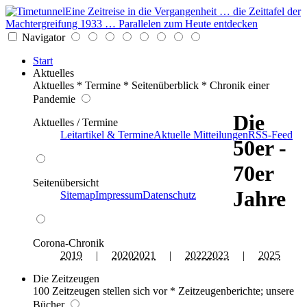
Eine Zeitreise in die Vergangenheit … die Zeittafel der
Machtergreifung 1933 … Parallelen zum Heute entdecken
Navigator
Start
Aktuelles
Aktuelles * Termine * Seitenüberblick * Chronik einer
Pandemie
Die
Aktuelles / Termine
Leitartikel & Termine
Aktuelle Mitteilungen
RSS-Feed
50er -
70er
Seitenübersicht
Jahre
Sitemap
Impressum
Datenschutz
Corona-Chronik
2019
|
2020
2021
|
2022
2023
|
2025
Die Zeitzeugen
100 Zeitzeugen stellen sich vor * Zeitzeugenberichte; unsere
Bücher