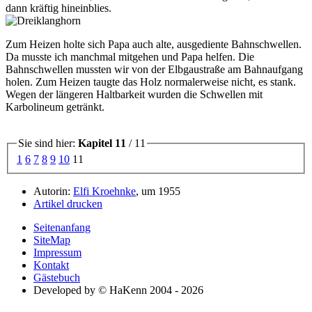
dann kräftig hineinblies.
Zum Heizen holte sich Papa auch alte, ausgediente Bahnschwellen.
Da musste ich manchmal mitgehen und Papa helfen. Die
Bahnschwellen mussten wir von der Elbgaustraße am Bahnaufgang
holen. Zum Heizen taugte das Holz normalerweise nicht, es stank.
Wegen der längeren Haltbarkeit wurden die Schwellen mit
Karbolineum getränkt.
Sie sind hier:
Kapitel 11
/ 11
1
6
7
8
9
10
11
Autorin:
Elfi Kroehnke
, um 1955
Artikel drucken
Seitenanfang
SiteMap
Impressum
Kontakt
Gästebuch
Developed by © HaKenn 2004 - 2026