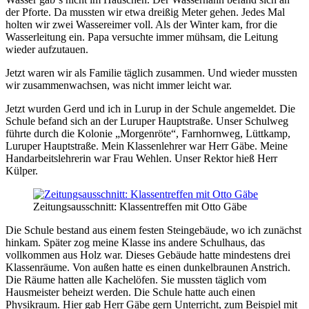
der Pforte. Da mussten wir etwa dreißig Meter gehen. Jedes Mal
holten wir zwei Wassereimer voll. Als der Winter kam, fror die
Wasserleitung ein. Papa versuchte immer mühsam, die Leitung
wieder aufzutauen.
Jetzt waren wir als Familie täglich zusammen. Und wieder mussten
wir zusammenwachsen, was nicht immer leicht war.
Jetzt wurden Gerd und ich in Lurup in der Schule angemeldet. Die
Schule befand sich an der Luruper Hauptstraße. Unser Schulweg
führte durch die Kolonie
Morgenröte
, Farnhornweg, Lüttkamp,
Luruper Hauptstraße. Mein Klassenlehrer war Herr Gäbe. Meine
Handarbeitslehrerin war Frau Wehlen. Unser Rektor hieß Herr
Külper.
Zeitungsausschnitt: Klassentreffen mit Otto Gäbe
Die Schule bestand aus einem festen Steingebäude, wo ich zunächst
hinkam. Später zog meine Klasse ins andere Schulhaus, das
vollkommen aus Holz war. Dieses Gebäude hatte mindestens drei
Klassenräume. Von außen hatte es einen dunkelbraunen Anstrich.
Die Räume hatten alle Kachelöfen. Sie mussten täglich vom
Hausmeister beheizt werden. Die Schule hatte auch einen
Physikraum. Hier gab Herr Gäbe gern Unterricht, zum Beispiel mit