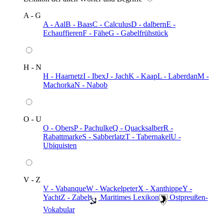
A - G
A - Aal
B - Baas
C - Calculus
D - dalbern
E -
Echauffieren
F - Fähe
G - Gabelfrühstück
H - N
H - Haarnetz
I - Ibex
J - Jach
K - Kaap
L - Laberdan
M -
Machorka
N - Nabob
O - U
O - Obers
P - Pachulke
Q - Quacksalber
R -
Rabattmarke
S - Sabberlatz
T - Tabernakel
U -
Ubiquisten
V - Z
V - Vabanque
W - Wackelpeter
X - Xanthippe
Y -
Yacht
Z - Zabel
️ Maritimes Lexikon
️ Ostpreußen-
Vokabular