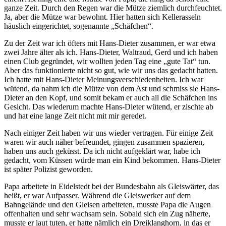
ganze Zeit. Durch den Regen war die Mütze ziemlich durchfeuchtet.
Ja, aber die Mütze war bewohnt. Hier hatten sich Kellerasseln
häuslich eingerichtet, sogenannte
Schäfchen
.
Zu der Zeit war ich öfters mit Hans-Dieter zusammen, er war etwa
zwei Jahre älter als ich. Hans-Dieter, Waltraud, Gerd und ich haben
einen Club gegründet, wir wollten jeden Tag eine
gute Tat
tun.
Aber das funktionierte nicht so gut, wie wir uns das gedacht hatten.
Ich hatte mit Hans-Dieter Meinungsverschiedenheiten. Ich war
wütend, da nahm ich die Mütze von dem Ast und schmiss sie Hans-
Dieter an den Kopf, und somit bekam er auch all die Schäfchen ins
Gesicht. Das wiederum machte Hans-Dieter wütend, er zischte ab
und hat eine lange Zeit nicht mit mir geredet.
Nach einiger Zeit haben wir uns wieder vertragen. Für einige Zeit
waren wir auch näher befreundet, gingen zusammen spazieren,
haben uns auch geküsst. Da ich nicht aufgeklärt war, habe ich
gedacht, vom Küssen würde man ein Kind bekommen. Hans-Dieter
ist später Polizist geworden.
Papa arbeitete in Eidelstedt bei der Bundesbahn als Gleiswärter, das
heißt, er war Aufpasser. Während die Gleiswerker auf dem
Bahngelände und den Gleisen arbeiteten, musste Papa die Augen
offenhalten und sehr wachsam sein. Sobald sich ein Zug näherte,
musste er laut tuten, er hatte nämlich ein Dreiklanghorn, in das er