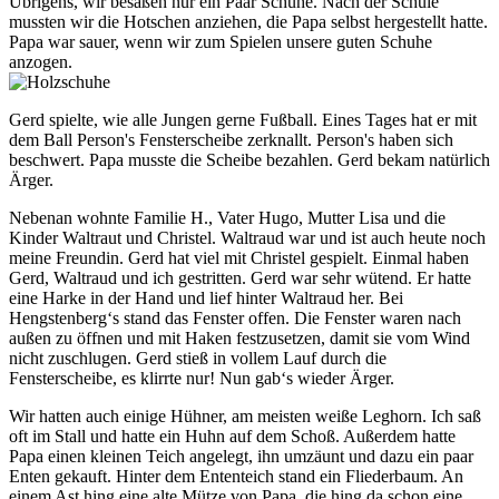
Übrigens, wir besaßen nur ein Paar Schuhe. Nach der Schule
mussten wir die Hotschen anziehen, die Papa selbst hergestellt hatte.
Papa war sauer, wenn wir zum Spielen unsere guten Schuhe
anzogen.
Gerd spielte, wie alle Jungen gerne Fußball. Eines Tages hat er mit
dem Ball Person's Fensterscheibe zerknallt. Person's haben sich
beschwert. Papa musste die Scheibe bezahlen. Gerd bekam natürlich
Ärger.
Nebenan wohnte Familie H.
, Vater Hugo, Mutter Lisa und die
Kinder Waltraut und Christel. Waltraud war und ist auch heute noch
meine Freundin. Gerd hat viel mit Christel gespielt. Einmal haben
Gerd, Waltraud und ich gestritten. Gerd war sehr wütend. Er hatte
eine Harke in der Hand und lief hinter Waltraud her. Bei
Hengstenberg‘s stand das Fenster offen. Die Fenster waren nach
außen zu öffnen und mit Haken festzusetzen, damit sie vom Wind
nicht zuschlugen. Gerd stieß in vollem Lauf durch die
Fensterscheibe, es klirrte nur! Nun gab‘s wieder Ärger.
Wir hatten auch einige Hühner, am meisten weiße Leghorn. Ich saß
oft im Stall und hatte ein Huhn auf dem Schoß. Außerdem hatte
Papa einen kleinen Teich angelegt, ihn umzäunt und dazu ein paar
Enten gekauft. Hinter dem Ententeich stand ein Fliederbaum. An
einem Ast hing eine alte Mütze von Papa, die hing da schon eine