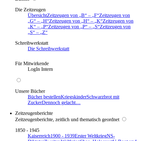
Die Zeitzeugen
Übersicht
Zeitzeugen von
B
–
F
Zeitzeugen von
G
–
H
Zeitzeugen von
H
–
K
Zeitzeugen von
K
–
P
Zeitzeugen von
P
–
S
Zeitzeugen von
S
–
Z
Schreibwerkstatt
Die Schreibwerkstatt
Für Mitwirkende
LogIn Intern
Unsere Bücher
Bücher bestellen
Kriegskinder
Schwarzbrot mit
Zucker
Dennoch gelacht…
Zeitzeugenberichte
Zeitzeugenberichte, zeitlich und thematisch geordnet
1850 - 1945
Kaiserreich
1900 - 1939
Erster Weltkrieg
NS-