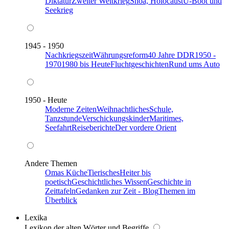
Diktatur
Zweiter Weltkrieg
Shoa, Holocaust
U-Boot und
Seekrieg
1945 - 1950
Nachkriegszeit
Währungsreform
40 Jahre DDR
1950 -
1970
1980 bis Heute
Fluchtgeschichten
Rund ums Auto
1950 - Heute
Moderne Zeiten
Weihnachtliches
Schule,
Tanzstunde
Verschickungskinder
Maritimes,
Seefahrt
Reiseberichte
Der vordere Orient
Andere Themen
Omas Küche
Tierisches
Heiter bis
poetisch
Geschichtliches Wissen
Geschichte in
Zeittafeln
Gedanken zur Zeit - Blog
Themen im
Überblick
Lexika
Lexikon der alten Wörter und Begriffe