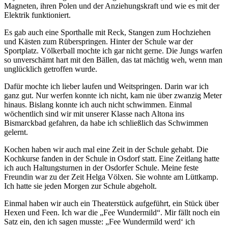
Magneten, ihren Polen und der Anziehungskraft und wie es mit der
Elektrik funktioniert.
Es gab auch eine Sporthalle mit Reck, Stangen zum Hochziehen
und Kästen zum Rüberspringen. Hinter der Schule war der
Sportplatz. Völkerball mochte ich gar nicht gerne. Die Jungs warfen
so unverschämt hart mit den Bällen, das tat mächtig weh, wenn man
unglücklich getroffen wurde.
Dafür mochte ich lieber laufen und Weitspringen. Darin war ich
ganz gut. Nur werfen konnte ich nicht, kam nie über zwanzig Meter
hinaus. Bislang konnte ich auch nicht schwimmen. Einmal
wöchentlich sind wir mit unserer Klasse nach Altona ins
Bismarckbad gefahren, da habe ich schließlich das Schwimmen
gelernt.
Kochen haben wir auch mal eine Zeit in der Schule gehabt. Die
Kochkurse fanden in der Schule in Osdorf statt. Eine Zeitlang hatte
ich auch Haltungsturnen in der Osdorfer Schule. Meine feste
Freundin war zu der Zeit Helga Völxen. Sie wohnte am Lüttkamp.
Ich hatte sie jeden Morgen zur Schule abgeholt.
Einmal haben wir auch ein Theaterstück aufgeführt, ein Stück über
Hexen und Feen. Ich war die
Fee Wundermild
. Mir fällt noch ein
Satz ein, den ich sagen musste:
Fee Wundermild werd‘ ich