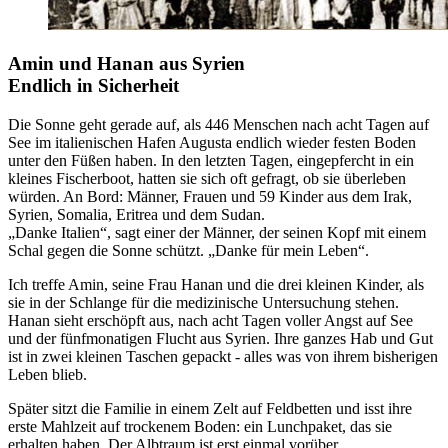
Amin und Hanan aus Syrien
Endlich in Sicherheit
Die Sonne geht gerade auf, als 446 Menschen nach acht Tagen auf
See im italienischen Hafen Augusta endlich wieder festen Boden
unter den Füßen haben. In den letzten Tagen, eingepfercht in ein
kleines Fischerboot, hatten sie sich oft gefragt, ob sie überleben
würden. An Bord: Männer, Frauen und 59 Kinder aus dem Irak,
Syrien, Somalia, Eritrea und dem Sudan.
Danke Italien
, sagt einer der Männer, der seinen Kopf mit einem
Schal gegen die Sonne schützt.
Danke für mein Leben
.
Ich treffe Amin, seine Frau Hanan und die drei kleinen Kinder, als
sie in der Schlange für die medizinische Untersuchung stehen.
Hanan sieht erschöpft aus, nach acht Tagen voller Angst auf See
und der fünfmonatigen Flucht aus Syrien. Ihre ganzes Hab und Gut
ist in zwei kleinen Taschen gepackt - alles was von ihrem bisherigen
Leben blieb.
Später sitzt die Familie in einem Zelt auf Feldbetten und isst ihre
erste Mahlzeit auf trockenem Boden: ein Lunchpaket, das sie
erhalten haben. Der Albtraum ist erst einmal vorüber.