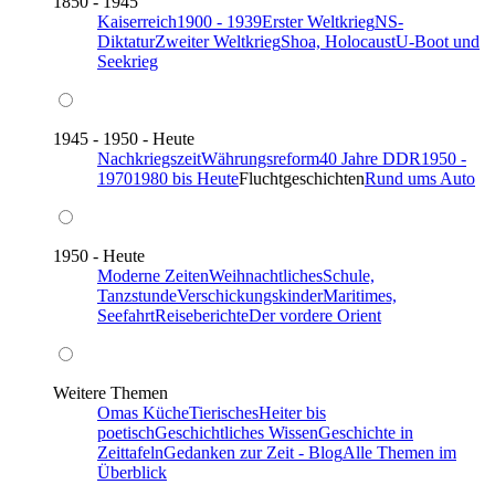
1850 - 1945
Kaiserreich
1900 - 1939
Erster Weltkrieg
NS-
Diktatur
Zweiter Weltkrieg
Shoa, Holocaust
U-Boot und
Seekrieg
1945 - 1950 - Heute
Nachkriegszeit
Währungsreform
40 Jahre DDR
1950 -
1970
1980 bis Heute
Fluchtgeschichten
Rund ums Auto
1950 - Heute
Moderne Zeiten
Weihnachtliches
Schule,
Tanzstunde
Verschickungskinder
Maritimes,
Seefahrt
Reiseberichte
Der vordere Orient
Weitere Themen
Omas Küche
Tierisches
Heiter bis
poetisch
Geschichtliches Wissen
Geschichte in
Zeittafeln
Gedanken zur Zeit - Blog
Alle Themen im
Überblick