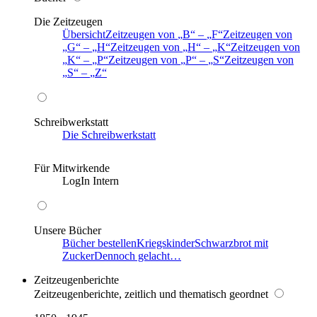
Die Zeitzeugen
Übersicht
Zeitzeugen von
B
–
F
Zeitzeugen von
G
–
H
Zeitzeugen von
H
–
K
Zeitzeugen von
K
–
P
Zeitzeugen von
P
–
S
Zeitzeugen von
S
–
Z
Schreibwerkstatt
Die Schreibwerkstatt
Für Mitwirkende
LogIn Intern
Unsere Bücher
Bücher bestellen
Kriegskinder
Schwarzbrot mit
Zucker
Dennoch gelacht…
Zeitzeugenberichte
Zeitzeugenberichte, zeitlich und thematisch geordnet