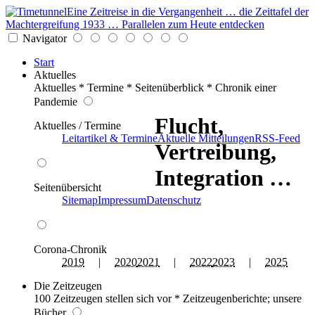
Eine Zeitreise in die Vergangenheit … die Zeittafel der
Machtergreifung 1933 … Parallelen zum Heute entdecken
Navigator
Start
Aktuelles
Aktuelles * Termine * Seitenüberblick * Chronik einer
Pandemie
Flucht,
Aktuelles / Termine
Leitartikel & Termine
Aktuelle Mitteilungen
RSS-Feed
Vertreibung,
Integration …
Seitenübersicht
Sitemap
Impressum
Datenschutz
Corona-Chronik
2019
|
2020
2021
|
2022
2023
|
2025
Die Zeitzeugen
100 Zeitzeugen stellen sich vor * Zeitzeugenberichte; unsere
Bücher