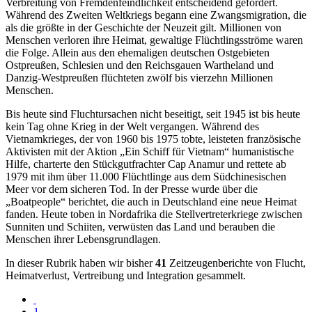
Verbreitung von Fremdenfeindlichkeit entscheidend gefördert.
Während des Zweiten Weltkriegs begann eine Zwangsmigration, die
als die größte in der Geschichte der Neuzeit gilt. Millionen von
Menschen verloren ihre Heimat, gewaltige Flüchtlingsströme waren
die Folge. Allein aus den ehemaligen deutschen Ostgebieten
Ostpreußen, Schlesien und den Reichsgauen Wartheland und
Danzig-Westpreußen flüchteten zwölf bis vierzehn Millionen
Menschen.
Bis heute sind Fluchtursachen nicht beseitigt, seit 1945 ist bis heute
kein Tag ohne Krieg in der Welt vergangen. Während des
Vietnamkrieges, der von 1960 bis 1975 tobte, leisteten französische
Aktivisten mit der Aktion
Ein Schiff für Vietnam
humanistische
Hilfe, charterte den Stückgutfrachter Cap Anamur und rettete ab
1979 mit ihm über 11.000 Flüchtlinge aus dem Südchinesischen
Meer vor dem sicheren Tod. In der Presse wurde über die
Boatpeople
berichtet, die auch in Deutschland eine neue Heimat
fanden. Heute toben in Nordafrika die Stellvertreterkriege zwischen
Sunniten und Schiiten, verwüsten das Land und berauben die
Menschen ihrer Lebensgrundlagen.
In dieser Rubrik haben wir bisher
41
Zeitzeugenberichte von Flucht,
Heimatverlust, Vertreibung und Integration gesammelt.
1