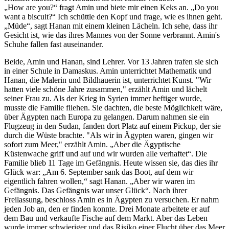
How are you?
fragt Amin und biete mir einen Keks an.
Do you
want a biscuit?
Ich schüttle den Kopf und frage, wie es ihnen geht.
Müde
, sagt Hanan mit einem kleinen Lächeln. Ich sehe, dass ihr
Gesicht ist, wie das ihres Mannes von der Sonne verbrannt. Amin's
Schuhe fallen fast auseinander.
Beide, Amin und Hanan, sind Lehrer. Vor 13 Jahren trafen sie sich
in einer Schule in Damaskus. Amin unterrichtet Mathematik und
Hanan, die Malerin und Bildhauerin ist, unterrichtet Kunst. "Wir
hatten viele schöne Jahre zusammen," erzählt Amin und lächelt
seiner Frau zu. Als der Krieg in Syrien immer heftiger wurde,
musste die Familie fliehen. Sie dachten, die beste Möglichkeit wäre,
über Ägypten nach Europa zu gelangen. Darum nahmen sie ein
Flugzeug in den Sudan, fanden dort Platz auf einem Pickup, der sie
durch die Wüste brachte. "Als wir in Ägypten waren, gingen wir
sofort zum Meer," erzählt Amin.
Aber die Ägyptische
Küstenwache griff und auf und wir wurden alle verhaftet
. Die
Familie blieb 11 Tage im Gefängnis. Heute wissen sie, das dies ihr
Glück war:
Am 6. September sank das Boot, auf dem wir
eigentlich fahren wollen,
sagt Hanan.
Aber wir waren im
Gefängnis. Das Gefängnis war unser Glück
. Nach ihrer
Freilassung, beschloss Amin es in Ägypten zu versuchen. Er nahm
jeden Job an, den er finden konnte. Drei Monate arbeitete er auf
dem Bau und verkaufte Fische auf dem Markt. Aber das Leben
wurde immer schwieriger und das Risiko einer Flucht über das Meer