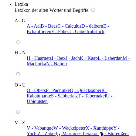
Lexika
Lexikon der alten Wörter und Begriffe
A - G
A - Aal
B - Baas
C - Calculus
D - dalbern
E -
Echauffieren
F - Fähe
G - Gabelfrühstück
H - N
H - Haarnetz
I - Ibex
J - Jach
K - Kaap
L - Laberdan
M -
Machorka
N - Nabob
O - U
O - Obers
P - Pachulke
Q - Quacksalber
R -
Rabattmarke
S - Sabberlatz
T - Tabernakel
U -
Ubiquisten
V - Z
V - Vabanque
W - Wackelpeter
X - Xanthippe
Y -
Yacht
Z - Zabel
️ Maritimes Lexikon
️ Ostpreußen-