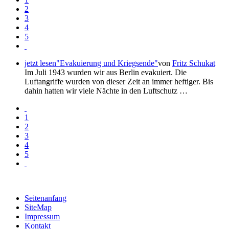
2
3
4
5
jetzt lesen
"Evakuierung und Kriegsende"
von
Fritz Schukat
Im Juli 1943 wurden wir aus Berlin evakuiert. Die
Luftangriffe wurden von dieser Zeit an immer heftiger. Bis
dahin hatten wir viele Nächte in den Luftschutz …
1
2
3
4
5
Seitenanfang
SiteMap
Impressum
Kontakt