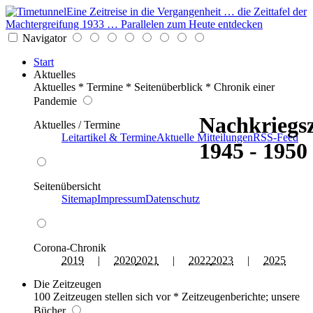
Eine Zeitreise in die Vergangenheit … die Zeittafel der
Machtergreifung 1933 … Parallelen zum Heute entdecken
Navigator
Start
Aktuelles
Aktuelles * Termine * Seitenüberblick * Chronik einer
Pandemie
Nachkriegsz
Aktuelles / Termine
Leitartikel & Termine
Aktuelle Mitteilungen
RSS-Feed
1945 - 1950
Seitenübersicht
Sitemap
Impressum
Datenschutz
Corona-Chronik
2019
|
2020
2021
|
2022
2023
|
2025
Die Zeitzeugen
100 Zeitzeugen stellen sich vor * Zeitzeugenberichte; unsere
Bücher