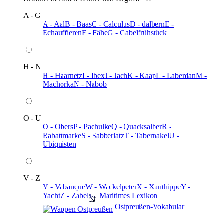
A - G
A - Aal
B - Baas
C - Calculus
D - dalbern
E -
Echauffieren
F - Fähe
G - Gabelfrühstück
H - N
H - Haarnetz
I - Ibex
J - Jach
K - Kaap
L - Laberdan
M -
Machorka
N - Nabob
O - U
O - Obers
P - Pachulke
Q - Quacksalber
R -
Rabattmarke
S - Sabberlatz
T - Tabernakel
U -
Ubiquisten
V - Z
V - Vabanque
W - Wackelpeter
X - Xanthippe
Y -
Yacht
Z - Zabel
️ Maritimes Lexikon
️ Ostpreußen-Vokabular