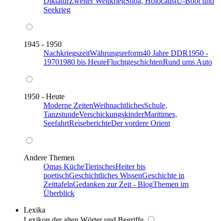
Diktatur
Zweiter Weltkrieg
Shoa, Holocaust
U-Boot und
Seekrieg
1945 - 1950
Nachkriegszeit
Währungsreform
40 Jahre DDR
1950 -
1970
1980 bis Heute
Fluchtgeschichten
Rund ums Auto
1950 - Heute
Moderne Zeiten
Weihnachtliches
Schule,
Tanzstunde
Verschickungskinder
Maritimes,
Seefahrt
Reiseberichte
Der vordere Orient
Andere Themen
Omas Küche
Tierisches
Heiter bis
poetisch
Geschichtliches Wissen
Geschichte in
Zeittafeln
Gedanken zur Zeit - Blog
Themen im
Überblick
Lexika
Lexikon der alten Wörter und Begriffe