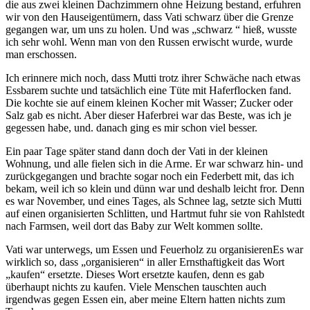
die aus zwei kleinen Dachzimmern ohne Heizung bestand, erfuhren
wir von den Hauseigentümern, dass Vati schwarz über die Grenze
gegangen war, um uns zu holen. Und was
schwarz
hieß, wusste
ich sehr wohl. Wenn man von den Russen erwischt wurde, wurde
man erschossen.
Ich erinnere mich noch, dass Mutti trotz ihrer Schwäche nach etwas
Essbarem suchte und tatsächlich eine Tüte mit Haferflocken fand.
Die kochte sie auf einem kleinen Kocher mit Wasser; Zucker oder
Salz gab es nicht. Aber dieser Haferbrei war das Beste, was ich je
gegessen habe, und. danach ging es mir schon viel besser.
Ein paar Tage später stand dann doch der Vati in der kleinen
Wohnung, und alle fielen sich in die Arme. Er war schwarz hin- und
zurückgegangen und brachte sogar noch ein Federbett mit, das ich
bekam, weil ich so klein und dünn war und deshalb leicht fror. Denn
es war November, und eines Tages, als Schnee lag, setzte sich Mutti
auf einen organisierten Schlitten, und Hartmut fuhr sie von Rahlstedt
nach Farmsen, weil dort das Baby zur Welt kommen sollte.
Vati war unterwegs, um Essen und Feuerholz zu
organisieren
Es war
wirklich so, dass
organisieren
in aller Ernsthaftigkeit das Wort
kaufen
ersetzte
. Dieses Wort ersetzte kaufen, denn es gab
überhaupt nichts zu kaufen. Viele Menschen tauschten auch
irgendwas gegen Essen ein, aber meine Eltern hatten nichts zum