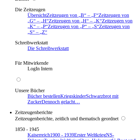
Die Zeitzeugen
Übersicht
Zeitzeugen von
B
–
F
Zeitzeugen von
G
–
H
Zeitzeugen von
H
–
K
Zeitzeugen von
K
–
P
Zeitzeugen von
P
–
S
Zeitzeugen von
S
–
Z
Schreibwerkstatt
Die Schreibwerkstatt
Für Mitwirkende
LogIn Intern
Unsere Bücher
Bücher bestellen
Kriegskinder
Schwarzbrot mit
Zucker
Dennoch gelacht…
Zeitzeugenberichte
Zeitzeugenberichte, zeitlich und thematisch geordnet
1850 - 1945
Kaiserreich
1900 - 1939
Erster Weltkrieg
NS-