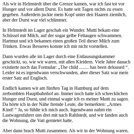
Als wir in Helmstedt über die Grenze kamen, war ich fast tot vor
Hunger und vor allem Durst. Es hatte seit Tagen nichts zu essen
gegeben. Außerdem juckte mein Kopf unter den Haaren ziemlich,
aber der Durst war viel schlimmer.
In Helmstedt im Lager geschah ein Wunder. Mutti bekam eine
Schüssel mit Milch, auf der sogar gelbe Fettaugen schwammen.
Hartmut und ich bekamen einen großen Teil dieser Milch zum
Trinken. Etwas Besseres konnte ich mir nicht vorstellen.
Dann wurden alle im Lager durch eine Entlausungskammer
geschickt, so, wie wir waren, mit allen Kleidern. Viele Jahre danach
existierte noch das Formular:
The child ........ has been deloused
.
Leider ist es irgendwann verschwunden, aber dieser Satz war mein
erster Satz auf Englisch.
Endlich kamen wir am fünften Tag in Hamburg auf dem
zerbombten Hauptbahnhof an. Immer noch hatte ich schrecklichen
Hunger und Durst, und einmal wagte ich es meiner Mutti zu sagen.
Da hörte ich in der Nähe fremde Leute, die bemerkten:
Armes
Kind!
Ja, so fühlte ich mich auch. Irgendwann nahm ein
Lastwagenfahrer uns drei mit nach Rahlstedt, und wir fanden auch
die Wohnung, die Vati gemietet hatte.
Aber dann brach Mutti zusammen. Als wir in der Wohnung waren,