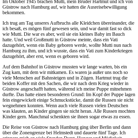
Im Oktober 1945 brachen Mutti, mein Bruder Hartmut und ich von
Güstrow nach Hamburg auf, wir hatten die Ausreisebewilligung
bekommen.
Ich trug am Tag unseres Aufbruchs alle Kleidchen übereinander, die
ich besaß, es mögen fünf gewesen sein, und war damit fast so dick
wie Mutti. Die war es aber, weil sie ein kleines Baby im Bauch
hatte. Und weil Großmutti in Güstrow meinte, dass ein Vati
dazugehört, wenn ein Baby geboren werde, wollte Mutti nun nach
Hamburg zu ihm, und ich wusste, dass ein Vati zum Kinderkriegen
dazugehört, aber erst, wenn es geboren wird.
Auf dem Bahnhof in Güstrow mussten wir lange warten, bis ein
Zug kam, mit dem wir mitkamen. Es waren ja außer uns noch so
viele Menschen auf Bahnsteigen und in Zügen. Hartmut trug die
beiden Koffer mit den Sachen, die wir nach dem Krieg wieder in
Güstrow angeschafft hatten, während ich meine Puppe mitnehmen
durfte. Das hatte einen besonderen Grund: Im Kopf der Puppe lagen
fein eingewickelt einige Schmuckstücke, damit die Russen sie nicht
wegnehmen konnten. Wenn auch viele Russen vielen Deutschen
was klauten, an Kinder gingen sie nicht heran. Alle Russen mochten
Kinder gern. Manchmal schenkten sie ihnen sogar etwas zu essen.
Die Reise von Güstrow nach Hamburg ging über Berlin und dann
über die Zonengrenze bei Helmstedt und dauerte fünf Tage. Ich