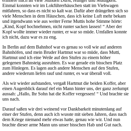
erinnere mich an viele Stunden Durst, Hunger und Müdigkeit.
Einmal konnten wir im Lokführerhäuschen statt im Viehwagen
mitfahren, so dass es nicht so kalt war. Dafür aber drängelten sich so
viele Menschen in dem Häuschen, dass ich keine Luft mehr bekam
und irgendwann wie aus weiter Ferne Muttis hohe Stimme hörte:
Kind, Kopf hochnehmen, nicht runter sacken lassen!
Aber der
Kopf wollte immer wieder runter, er war so müde. Umfallen konnte
ich nicht, dazu war es zu eng.
In Berlin auf dem Bahnhof war es genau so voll wie auf anderen
Bahnhöfen, und mein Bruder Hartmut war so müde, dass Mutti,
Hartmut und ich eine Weile auf den Stufen zu einem höher
gelegenen Bahnsteig ausruhten. Es war gerade ein bisschen Platz
zum Hinlegen. Es lagen auch andere Menschen auf den Stufen,
andere wiederum liefen rauf und runter, es war überall voll.
Als wir wieder aufstanden, vergaß Hartmut die beiden Koffer, aber
einen Augenblick darauf rief ein Mann hinter uns, der ganz zerlumpt
aussah:
Hallo, Ihr Sohn hat die Koffer vergessen!
Und brachte sie
uns nach.
Darauf saßen wir drei weinend vor Dankbarkeit minutenlang auf
einer der Stufen, denn auch ich wusste mit sieben Jahren, dass nach
dem Kriege niemand mehr etwas hatte, genau wie wir. Und nun
brachte dieser arme Mann uns unser bisschen Hab und Gut nach.