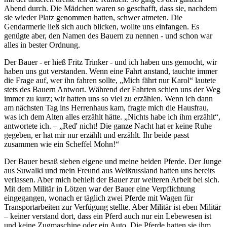
Abend durch. Die Mädchen waren so geschafft, dass sie, nachdem
sie wieder Platz genommen hatten, schwer atmeten. Die
Gendarmerie ließ sich auch blicken, wollte uns einfangen. Es
genügte aber, den Namen des Bauern zu nennen - und schon war
alles in bester Ordnung.
Der Bauer - er hieß Fritz Trinker - und ich haben uns gemocht, wir
haben uns gut verstanden. Wenn eine Fahrt anstand, tauchte immer
die Frage auf, wer ihn fahren sollte,
Mich fährt nur Karol
lautete
stets des Bauern Antwort. Während der Fahrten schien uns der Weg
immer zu kurz; wir hatten uns so viel zu erzählen. Wenn ich dann
am nächsten Tag ins Herrenhaus kam, fragte mich die Hausfrau,
was ich dem Alten alles erzählt hätte.
Nichts habe ich ihm erzählt
,
antwortete ich. –
Red' nicht! Die ganze Nacht hat er keine Ruhe
gegeben, er hat mir nur erzählt und erzählt. Ihr beide passt
zusammen wie ein Scheffel Mohn!
Der Bauer besaß sieben eigene und meine beiden Pferde. Der Junge
aus Suwalki und mein Freund aus Weißrussland hatten uns bereits
verlassen. Aber mich behielt der Bauer zur weiteren Arbeit bei sich.
Mit dem Militär in Lötzen war der Bauer eine Verpflichtung
eingegangen, wonach er täglich zwei Pferde mit Wagen für
Transportarbeiten zur Verfügung stellte. Aber Militär ist eben Militär
– keiner verstand dort, dass ein Pferd auch nur ein Lebewesen ist
und keine Zugmaschine oder ein Auto. Die Pferde hatten sie ihm