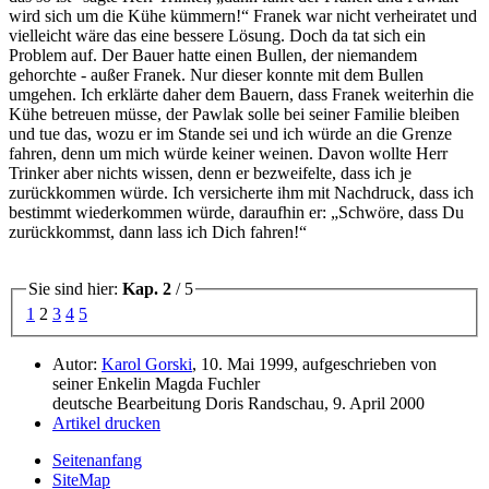
wird sich um die Kühe kümmern!
Franek war nicht verheiratet und
vielleicht wäre das eine bessere Lösung. Doch da tat sich ein
Problem auf. Der Bauer hatte einen Bullen, der niemandem
gehorchte - außer Franek. Nur dieser konnte mit dem Bullen
umgehen. Ich erklärte daher dem Bauern, dass Franek weiterhin die
Kühe betreuen müsse, der Pawlak solle bei seiner Familie bleiben
und tue das, wozu er im Stande sei und ich würde an die Grenze
fahren, denn um mich würde keiner weinen. Davon wollte Herr
Trinker aber nichts wissen, denn er bezweifelte, dass ich je
zurückkommen würde. Ich versicherte ihm mit Nachdruck, dass ich
bestimmt wiederkommen würde, daraufhin er:
Schwöre, dass Du
zurückkommst, dann lass ich Dich fahren!
Sie sind hier:
Kap. 2
/ 5
1
2
3
4
5
Autor:
Karol Gorski
, 10. Mai 1999, aufgeschrieben von
seiner Enkelin Magda Fuchler
deutsche Bearbeitung Doris Randschau, 9. April 2000
Artikel drucken
Seitenanfang
SiteMap