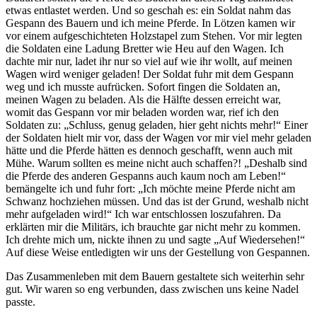
etwas entlastet werden. Und so geschah es: ein Soldat nahm das
Gespann des Bauern und ich meine Pferde. In Lötzen kamen wir
vor einem aufgeschichteten Holzstapel zum Stehen. Vor mir legten
die Soldaten eine Ladung Bretter wie Heu auf den Wagen. Ich
dachte mir nur, ladet ihr nur so viel auf wie ihr wollt, auf meinen
Wagen wird weniger geladen! Der Soldat fuhr mit dem Gespann
weg und ich musste aufrücken. Sofort fingen die Soldaten an,
meinen Wagen zu beladen. Als die Hälfte dessen erreicht war,
womit das Gespann vor mir beladen worden war, rief ich den
Soldaten zu:
Schluss, genug geladen, hier geht nichts mehr!
Einer
der Soldaten hielt mir vor, dass der Wagen vor mir viel mehr geladen
hätte und die Pferde hätten es dennoch geschafft, wenn auch mit
Mühe. Warum sollten es meine nicht auch schaffen?!
Deshalb sind
die Pferde des anderen Gespanns auch kaum noch am Leben!
bemängelte ich und fuhr fort:
Ich möchte meine Pferde nicht am
Schwanz hochziehen müssen. Und das ist der Grund, weshalb nicht
mehr aufgeladen wird!
Ich war entschlossen loszufahren. Da
erklärten mir die Militärs, ich brauchte gar nicht mehr zu kommen.
Ich drehte mich um, nickte ihnen zu und sagte
Auf Wiedersehen!
Auf diese Weise entledigten wir uns der Gestellung von Gespannen.
Das Zusammenleben mit dem Bauern gestaltete sich weiterhin sehr
gut. Wir waren so eng verbunden, dass zwischen uns keine Nadel
passte.