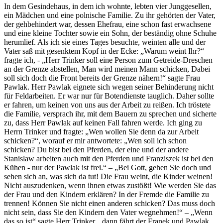
In dem Gesindehaus, in dem ich wohnte, lebten vier Junggesellen,
ein Mädchen und eine polnische Familie. Zu ihr gehörten der Vater,
der gehbehindert war, dessen Ehefrau, eine schon fast erwachsene
und eine kleine Tochter sowie ein Sohn, der beständig ohne Schuhe
herumlief. Als ich sie eines Tages besuchte, weinten alle und der
Vater saß mit gesenktem Kopf in der Ecke:
Warum weint Ihr?
fragte ich, -
Herr Trinker soll eine Person zum Getreide-Dreschen
an der Grenze abstellen, Man wird meinen Mann schicken, Dabei
soll sich doch die Front bereits der Grenze nähern!
sagte Frau
Pawlak. Herr Pawlak eignete sich wegen seiner Behinderung nicht
für Feldarbeiten. Er war nur für Botendienste tauglich. Daher sollte
er fahren, um keinen von uns aus der Arbeit zu reißen. Ich tröstete
die Familie, versprach ihr, mit dem Bauern zu sprechen und sicherte
zu, dass Herr Pawlak auf keinen Fall fahren werde. Ich ging zu
Herrn Trinker und fragte:
Wen wollen Sie denn da zur Arbeit
schicken?
, worauf er mir antwortete:
Wen soll ich schon
schicken? Du bist bei den Pferden, der eine und der andere
Stanislaw arbeiten auch mit den Pferden und Franziszek ist bei den
Kühen - nur der Pawlak ist frei.
–
Bei Gott, gehen Sie doch und
sehen sich an, was sich da tut! Die Frau weint, die Kinder weinen!
Nicht auszudenken, wenn ihnen etwas zustößt! Wie werden Sie das
der Frau und den Kindern erklären? In der Fremde die Familie zu
trennen! Können Sie nicht einen anderen schicken? Das muss doch
nicht sein, dass Sie den Kindern den Vater wegnehmen!
–
Wenn
das so ist
sagte Herr Trinker,
dann fährt der Franek und Pawlak