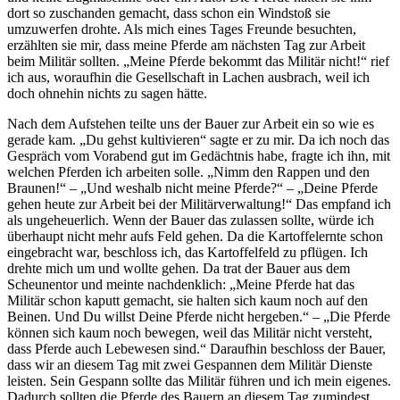
dort so zuschanden gemacht, dass schon ein Windstoß sie
umzuwerfen drohte. Als mich eines Tages Freunde besuchten,
erzählten sie mir, dass meine Pferde am nächsten Tag zur Arbeit
beim Militär sollten.
Meine Pferde bekommt das Militär nicht!
rief
ich aus, woraufhin die Gesellschaft in Lachen ausbrach, weil ich
doch ohnehin nichts zu sagen hätte.
Nach dem Aufstehen teilte uns der Bauer zur Arbeit ein so wie es
gerade kam.
Du gehst kultivieren
sagte er zu mir. Da ich noch das
Gespräch vom Vorabend gut im Gedächtnis habe, fragte ich ihn, mit
welchen Pferden ich arbeiten solle.
Nimm den Rappen und den
Braunen!
–
Und weshalb nicht meine Pferde?
–
Deine Pferde
gehen heute zur Arbeit bei der Militärverwaltung!
Das empfand ich
als ungeheuerlich. Wenn der Bauer das zulassen sollte, würde ich
überhaupt nicht mehr aufs Feld gehen. Da die Kartoffelernte schon
eingebracht war, beschloss ich, das Kartoffelfeld zu pflügen. Ich
drehte mich um und wollte gehen. Da trat der Bauer aus dem
Scheunentor und meinte nachdenklich:
Meine Pferde hat das
Militär schon kaputt gemacht, sie halten sich kaum noch auf den
Beinen. Und Du willst Deine Pferde nicht hergeben.
–
Die Pferde
können sich kaum noch bewegen, weil das Militär nicht versteht,
dass Pferde auch Lebewesen sind.
Daraufhin beschloss der Bauer,
dass wir an diesem Tag mit zwei Gespannen dem Militär Dienste
leisten. Sein Gespann sollte das Militär führen und ich mein eigenes.
Dadurch sollten die Pferde des Bauern an diesem Tag zumindest