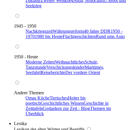
Diktatur
Zweiter Weltkrieg
Shoa, Holocaust
U-Boot und
Seekrieg
1945 - 1950
Nachkriegszeit
Währungsreform
40 Jahre DDR
1950 -
1970
1980 bis Heute
Fluchtgeschichten
Rund ums Auto
1950 - Heute
Moderne Zeiten
Weihnachtliches
Schule,
Tanzstunde
Verschickungskinder
Maritimes,
Seefahrt
Reiseberichte
Der vordere Orient
Andere Themen
Omas Küche
Tierisches
Heiter bis
poetisch
Geschichtliches Wissen
Geschichte in
Zeittafeln
Gedanken zur Zeit - Blog
Themen im
Überblick
Lexika
Lexikon der alten Wörter und Begriffe