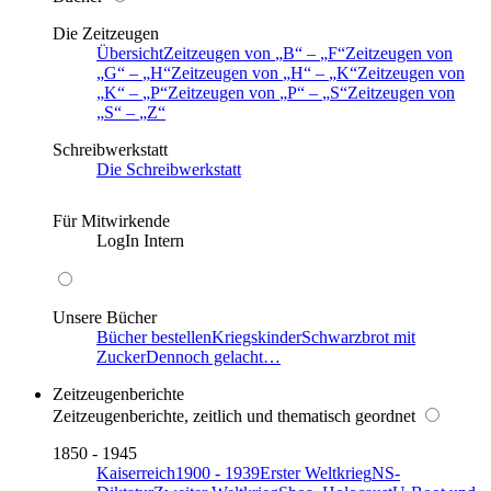
Die Zeitzeugen
Übersicht
Zeitzeugen von
B
–
F
Zeitzeugen von
G
–
H
Zeitzeugen von
H
–
K
Zeitzeugen von
K
–
P
Zeitzeugen von
P
–
S
Zeitzeugen von
S
–
Z
Schreibwerkstatt
Die Schreibwerkstatt
Für Mitwirkende
LogIn Intern
Unsere Bücher
Bücher bestellen
Kriegskinder
Schwarzbrot mit
Zucker
Dennoch gelacht…
Zeitzeugenberichte
Zeitzeugenberichte, zeitlich und thematisch geordnet
1850 - 1945
Kaiserreich
1900 - 1939
Erster Weltkrieg
NS-