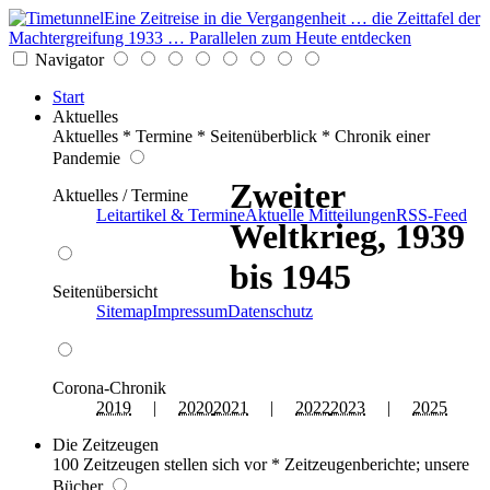
Eine Zeitreise in die Vergangenheit … die Zeittafel der
Machtergreifung 1933 … Parallelen zum Heute entdecken
Navigator
Start
Aktuelles
Aktuelles * Termine * Seitenüberblick * Chronik einer
Pandemie
Zweiter
Aktuelles / Termine
Leitartikel & Termine
Aktuelle Mitteilungen
RSS-Feed
Weltkrieg, 1939
bis 1945
Seitenübersicht
Sitemap
Impressum
Datenschutz
Corona-Chronik
2019
|
2020
2021
|
2022
2023
|
2025
Die Zeitzeugen
100 Zeitzeugen stellen sich vor * Zeitzeugenberichte; unsere
Bücher