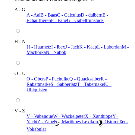
A - G
A - Aal
B - Baas
C - Calculus
D - dalbern
E -
Echauffieren
F - Fähe
G - Gabelfrühstück
H - N
H - Haarnetz
I - Ibex
J - Jach
K - Kaap
L - Laberdan
M -
Machorka
N - Nabob
O - U
O - Obers
P - Pachulke
Q - Quacksalber
R -
Rabattmarke
S - Sabberlatz
T - Tabernakel
U -
Ubiquisten
V - Z
V - Vabanque
W - Wackelpeter
X - Xanthippe
Y -
Yacht
Z - Zabel
️ Maritimes Lexikon
️ Ostpreußen-
Vokabular