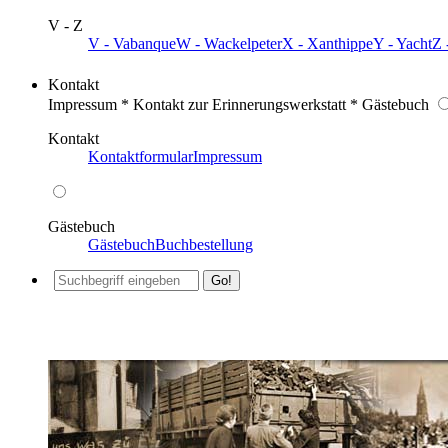
V - Z
V - Vabanque
W - Wackelpeter
X - Xanthippe
Y - Yacht
Z 
Kontakt
Impressum * Kontakt zur Erinnerungswerkstatt * Gästebuch
Kontakt
Kontaktformular
Impressum
Gästebuch
Gästebuch
Buchbestellung