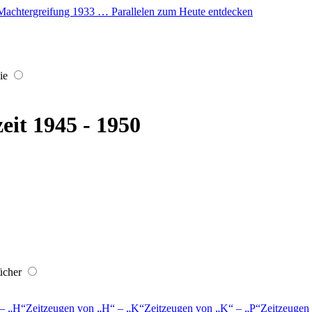
er Machtergreifung 1933 … Parallelen zum Heute entdecken
ie
eit 1945 - 1950
ücher
–
H
Zeitzeugen von
H
–
K
Zeitzeugen von
K
–
P
Zeitzeugen