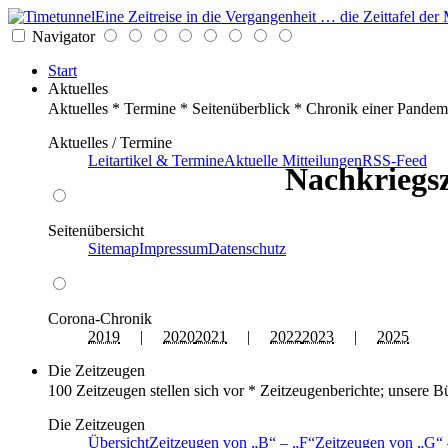
Eine Zeitreise in die Vergangenheit … die Zeittafel d
Navigator
Start
Aktuelles
Aktuelles * Termine * Seitenüberblick * Chronik einer Pandem
Aktuelles / Termine
Leitartikel & Termine
Aktuelle Mitteilungen
RSS-Feed
Nachkriegsz
Seitenübersicht
Sitemap
Impressum
Datenschutz
Corona-Chronik
2019
|
2020
2021
|
2022
2023
|
2025
Die Zeitzeugen
100 Zeitzeugen stellen sich vor * Zeitzeugenberichte; unsere B
Die Zeitzeugen
Übersicht
Zeitzeugen von
B
–
F
Zeitzeugen von
G