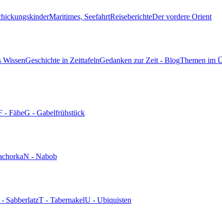
chickungskinder
Maritimes, Seefahrt
Reiseberichte
Der vordere Orient
s Wissen
Geschichte in Zeittafeln
Gedanken zur Zeit - Blog
Themen im Ü
F - Fähe
G - Gabelfrühstück
achorka
N - Nabob
 - Sabberlatz
T - Tabernakel
U - Ubiquisten