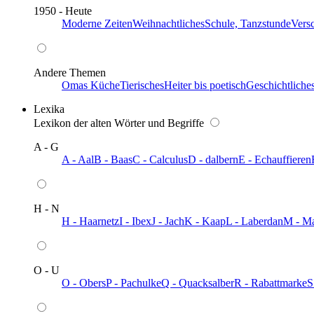
1950 - Heute
Moderne Zeiten
Weihnachtliches
Schule, Tanzstunde
Vers
Andere Themen
Omas Küche
Tierisches
Heiter bis poetisch
Geschichtliche
Lexika
Lexikon der alten Wörter und Begriffe
A - G
A - Aal
B - Baas
C - Calculus
D - dalbern
E - Echauffieren
H - N
H - Haarnetz
I - Ibex
J - Jach
K - Kaap
L - Laberdan
M - M
O - U
O - Obers
P - Pachulke
Q - Quacksalber
R - Rabattmarke
S