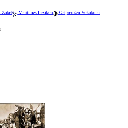
- Zabel
️ Maritimes Lexikon
️ Ostpreußen-Vokabular