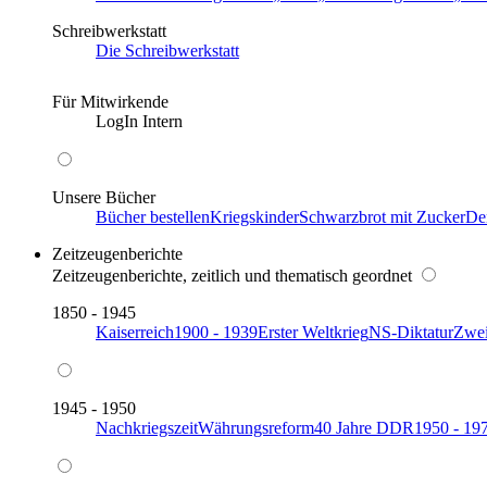
Schreibwerkstatt
Die Schreibwerkstatt
Für Mitwirkende
LogIn Intern
Unsere Bücher
Bücher bestellen
Kriegskinder
Schwarzbrot mit Zucker
De
Zeitzeugenberichte
Zeitzeugenberichte, zeitlich und thematisch geordnet
1850 - 1945
Kaiserreich
1900 - 1939
Erster Weltkrieg
NS-Diktatur
Zwei
1945 - 1950
Nachkriegszeit
Währungsreform
40 Jahre DDR
1950 - 19