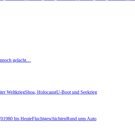
nnoch gelacht…
ter Weltkrieg
Shoa, Holocaust
U-Boot und Seekrieg
70
1980 bis Heute
Fluchtgeschichten
Rund ums Auto