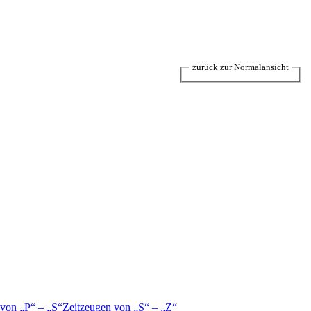
zurück zur Normalansicht
 von
P
–
S
Zeitzeugen von
S
–
Z