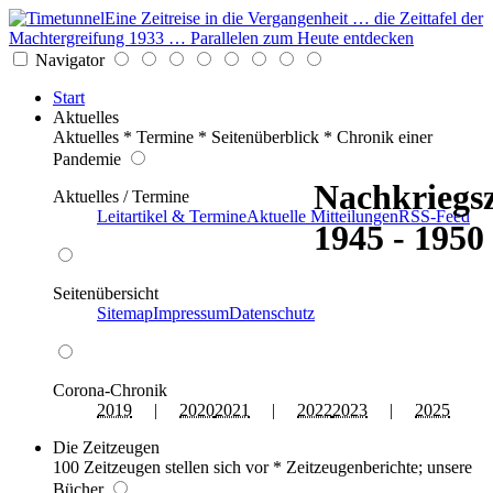
Eine Zeitreise in die Vergangenheit … die Zeittafel der
Machtergreifung 1933 … Parallelen zum Heute entdecken
Navigator
Start
Aktuelles
Aktuelles * Termine * Seitenüberblick * Chronik einer
Pandemie
Nachkriegsz
Aktuelles / Termine
Leitartikel & Termine
Aktuelle Mitteilungen
RSS-Feed
1945 - 1950
Seitenübersicht
Sitemap
Impressum
Datenschutz
Corona-Chronik
2019
|
2020
2021
|
2022
2023
|
2025
Die Zeitzeugen
100 Zeitzeugen stellen sich vor * Zeitzeugenberichte; unsere
Bücher