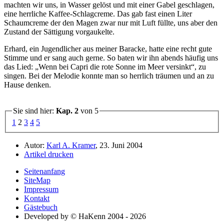
machten wir uns, in Wasser gelöst und mit einer Gabel geschlagen,
eine herrliche Kaffee-Schlagcreme. Das gab fast einen Liter
Schaumcreme der den Magen zwar nur mit Luft füllte, uns aber den
Zustand der Sättigung vorgaukelte.
Erhard, ein Jugendlicher aus meiner Baracke, hatte eine recht gute
Stimme und er sang auch gerne. So baten wir ihn abends häufig uns
das Lied:
Wenn bei Capri die rote Sonne im Meer versinkt
, zu
singen. Bei der Melodie konnte man so herrlich träumen und an zu
Hause denken.
Sie sind hier:
Kap. 2
von 5
1
2
3
4
5
Autor:
Karl A. Kramer
, 23. Juni 2004
Artikel drucken
Seitenanfang
SiteMap
Impressum
Kontakt
Gästebuch
Developed by © HaKenn 2004 - 2026