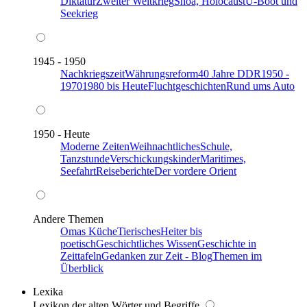
Diktatur
Zweiter Weltkrieg
Shoa, Holocaust
U-Boot und
Seekrieg
1945 - 1950
Nachkriegszeit
Währungsreform
40 Jahre DDR
1950 -
1970
1980 bis Heute
Fluchtgeschichten
Rund ums Auto
1950 - Heute
Moderne Zeiten
Weihnachtliches
Schule,
Tanzstunde
Verschickungskinder
Maritimes,
Seefahrt
Reiseberichte
Der vordere Orient
Andere Themen
Omas Küche
Tierisches
Heiter bis
poetisch
Geschichtliches Wissen
Geschichte in
Zeittafeln
Gedanken zur Zeit - Blog
Themen im
Überblick
Lexika
Lexikon der alten Wörter und Begriffe