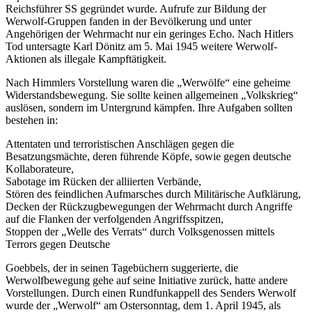
Reichsführer SS gegründet wurde. Aufrufe zur Bildung der
Werwolf-Gruppen fanden in der Bevölkerung und unter
Angehörigen der Wehrmacht nur ein geringes Echo. Nach Hitlers
Tod untersagte Karl Dönitz am 5. Mai 1945 weitere Werwolf-
Aktionen als illegale Kampftätigkeit.
Nach Himmlers Vorstellung waren die
Werwölfe
eine geheime
Widerstandsbewegung. Sie sollte keinen allgemeinen
Volkskrieg
auslösen, sondern im Untergrund kämpfen. Ihre Aufgaben sollten
bestehen in:
Attentaten und terroristischen Anschlägen gegen die
Besatzungsmächte, deren führende Köpfe, sowie gegen deutsche
Kollaborateure,
Sabotage im Rücken der alliierten Verbände,
Stören des feindlichen Aufmarsches durch Militärische Aufklärung,
Decken der Rückzugbewegungen der Wehrmacht durch Angriffe
auf die Flanken der verfolgenden Angriffsspitzen,
Stoppen der
Welle des Verrats
durch Volksgenossen mittels
Terrors gegen Deutsche
Goebbels, der in seinen Tagebüchern suggerierte, die
Werwolfbewegung gehe auf seine Initiative zurück, hatte andere
Vorstellungen. Durch einen Rundfunkappell des Senders Werwolf
wurde der
Werwolf
am Ostersonntag, dem 1. April 1945, als