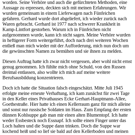
worden. Seine Verhöre und auch die gefürchteten Methoden, eine
Aussage zu erpressen, deckten sich mit meinen Erfahrungen. Wir
wurden gemeinsam in einem Lieferwagen nach Fünfeichen
gefahren. Gerhard wurde dort abgeliefert, ich wieder zurück nach
Waren gebracht. Gerhard ist 1977 nach schwerer Krankheit in
Kamp-Lintfort gestorben. Warum ich in Fünfeichen nicht
aufgenommen wurde, kann ich nicht sagen. Meine Verhöre wurden
in heftigerer Form weitergeführt, doch nach drei weiteren Wochen
entließ man mich wieder mit der Aufforderung, mich nun doch um
die gewünschten Namen zu bemühen und sie ihnen zu melden.
Diesen Auftrag hatte ich zwar nicht vergessen, aber wohl nicht ernst
genug genommen. Ich fühlte mich ohne Schuld, von den Russen
dreimal entlassen, also wollte ich mich auf meine weitere
Berufsausbildung konzentrieren.
Doch ich hatte die Situation falsch eingeschätzt. Mitte Juli 1945
erfolgte meine erneute Verhaftung, ich kam zunächst für zwei Tage
in den Keller eines Privathauses Ecke Gerhart-Hauptmann-Allee,
Goethestraße. Hier hatte ich einen Kellerraum ganz für mich alleine
und sonst nur russische Soldaten im Haus. Zum Empfang der ersten
dünnen Kohlsuppe gab man mir einen alten Blumentopf. Ich hatte
weder Essbesteck noch Essnapf. Ich sollte einen Finger unter das
Loch halten und die Suppe dann trinken. Doch die Suppe war
kochend heiß und so lief sie bald auf den Kellerboden und meinen