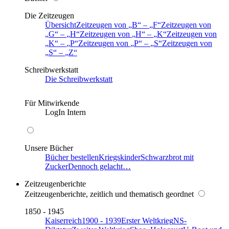
Die Zeitzeugen
Übersicht
Zeitzeugen von
B
–
F
Zeitzeugen von
G
–
H
Zeitzeugen von
H
–
K
Zeitzeugen von
K
–
P
Zeitzeugen von
P
–
S
Zeitzeugen von
S
–
Z
Schreibwerkstatt
Die Schreibwerkstatt
Für Mitwirkende
LogIn Intern
Unsere Bücher
Bücher bestellen
Kriegskinder
Schwarzbrot mit
Zucker
Dennoch gelacht…
Zeitzeugenberichte
Zeitzeugenberichte, zeitlich und thematisch geordnet
1850 - 1945
Kaiserreich
1900 - 1939
Erster Weltkrieg
NS-