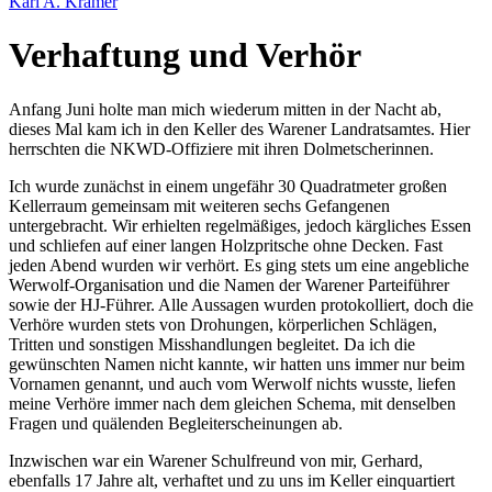
Karl A. Kramer
Verhaftung und Verhör
Anfang Juni holte man mich wiederum mitten in der Nacht ab,
dieses Mal kam ich in den Keller des Warener Landratsamtes. Hier
herrschten die NKWD-Offiziere mit ihren Dolmetscherinnen.
Ich wurde zunächst in einem ungefähr 30 Quadratmeter großen
Kellerraum gemeinsam mit weiteren sechs Gefangenen
untergebracht. Wir erhielten regelmäßiges, jedoch kärgliches Essen
und schliefen auf einer langen Holzpritsche ohne Decken. Fast
jeden Abend wurden wir verhört. Es ging stets um eine angebliche
Werwolf-Organisation und die Namen der Warener Parteiführer
sowie der HJ-Führer. Alle Aussagen wurden protokolliert, doch die
Verhöre wurden stets von Drohungen, körperlichen Schlägen,
Tritten und sonstigen Misshandlungen begleitet. Da ich die
gewünschten Namen nicht kannte, wir hatten uns immer nur beim
Vornamen genannt, und auch vom Werwolf nichts wusste, liefen
meine Verhöre immer nach dem gleichen Schema, mit denselben
Fragen und quälenden Begleiterscheinungen ab.
Inzwischen war ein Warener Schulfreund von mir, Gerhard,
ebenfalls 17 Jahre alt, verhaftet und zu uns im Keller einquartiert