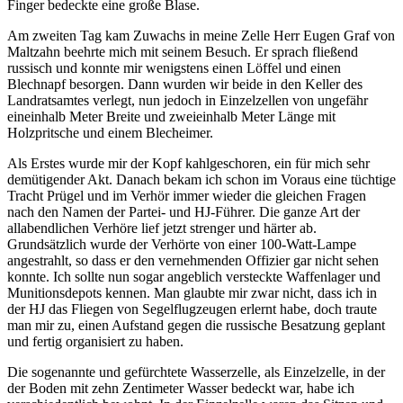
Finger bedeckte eine große Blase.
Am zweiten Tag kam Zuwachs in meine Zelle Herr Eugen Graf von
Maltzahn beehrte mich mit seinem Besuch. Er sprach fließend
russisch und konnte mir wenigstens einen Löffel und einen
Blechnapf besorgen. Dann wurden wir beide in den Keller des
Landratsamtes verlegt, nun jedoch in Einzelzellen von ungefähr
eineinhalb Meter Breite und zweieinhalb Meter Länge mit
Holzpritsche und einem Blecheimer.
Als Erstes wurde mir der Kopf kahlgeschoren, ein für mich sehr
demütigender Akt. Danach bekam ich schon im Voraus eine tüchtige
Tracht Prügel und im Verhör immer wieder die gleichen Fragen
nach den Namen der Partei- und HJ-Führer. Die ganze Art der
allabendlichen Verhöre lief jetzt strenger und härter ab.
Grundsätzlich wurde der Verhörte von einer 100-Watt-Lampe
angestrahlt, so dass er den vernehmenden Offizier gar nicht sehen
konnte. Ich sollte nun sogar angeblich versteckte Waffenlager und
Munitionsdepots kennen. Man glaubte mir zwar nicht, dass ich in
der HJ das Fliegen von Segelflugzeugen erlernt habe, doch traute
man mir zu, einen Aufstand gegen die russische Besatzung geplant
und fertig organisiert zu haben.
Die sogenannte und gefürchtete Wasserzelle, als Einzelzelle, in der
der Boden mit zehn Zentimeter Wasser bedeckt war, habe ich