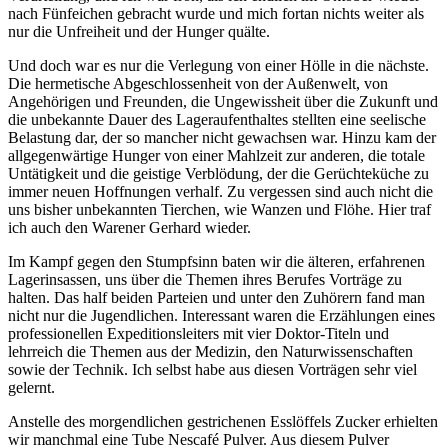
nach Fünfeichen gebracht wurde und mich fortan nichts weiter als
nur die Unfreiheit und der Hunger quälte.
Und doch war es nur die Verlegung von einer Hölle in die nächste.
Die hermetische Abgeschlossenheit von der Außenwelt, von
Angehörigen und Freunden, die Ungewissheit über die Zukunft und
die unbekannte Dauer des Lageraufenthaltes stellten eine seelische
Belastung dar, der so mancher nicht gewachsen war. Hinzu kam der
allgegenwärtige Hunger von einer Mahlzeit zur anderen, die totale
Untätigkeit und die geistige Verblödung, der die Gerüchteküche zu
immer neuen Hoffnungen verhalf. Zu vergessen sind auch nicht die
uns bisher unbekannten Tierchen, wie Wanzen und Flöhe. Hier traf
ich auch den Warener Gerhard wieder.
Im Kampf gegen den Stumpfsinn baten wir die älteren, erfahrenen
Lagerinsassen, uns über die Themen ihres Berufes Vorträge zu
halten. Das half beiden Parteien und unter den Zuhörern fand man
nicht nur die Jugendlichen. Interessant waren die Erzählungen eines
professionellen Expeditionsleiters mit vier Doktor-Titeln und
lehrreich die Themen aus der Medizin, den Naturwissenschaften
sowie der Technik. Ich selbst habe aus diesen Vorträgen sehr viel
gelernt.
Anstelle des morgendlichen gestrichenen Esslöffels Zucker erhielten
wir manchmal eine Tube Nescafé Pulver. Aus diesem Pulver