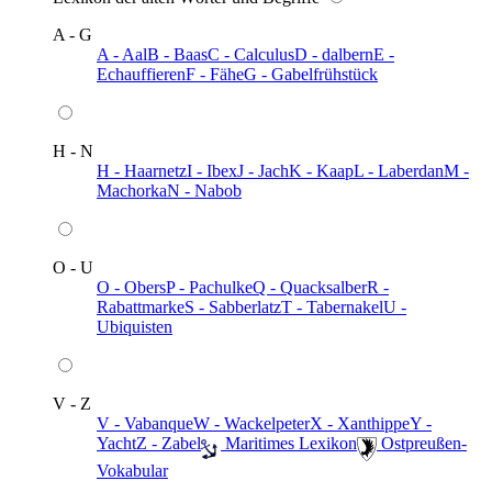
A - G
A - Aal
B - Baas
C - Calculus
D - dalbern
E -
Echauffieren
F - Fähe
G - Gabelfrühstück
H - N
H - Haarnetz
I - Ibex
J - Jach
K - Kaap
L - Laberdan
M -
Machorka
N - Nabob
O - U
O - Obers
P - Pachulke
Q - Quacksalber
R -
Rabattmarke
S - Sabberlatz
T - Tabernakel
U -
Ubiquisten
V - Z
V - Vabanque
W - Wackelpeter
X - Xanthippe
Y -
Yacht
Z - Zabel
️ Maritimes Lexikon
️ Ostpreußen-
Vokabular