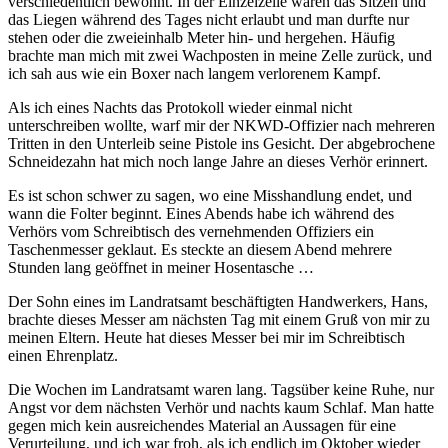
verschiedentlich bewohnt. In der Einzelzelle waren das Sitzen und
das Liegen während des Tages nicht erlaubt und man durfte nur
stehen oder die zweieinhalb Meter hin- und hergehen. Häufig
brachte man mich mit zwei Wachposten in meine Zelle zurück, und
ich sah aus wie ein Boxer nach langem verlorenem Kampf.
Als ich eines Nachts das Protokoll wieder einmal nicht
unterschreiben wollte, warf mir der NKWD-Offizier nach mehreren
Tritten in den Unterleib seine Pistole ins Gesicht. Der abgebrochene
Schneidezahn hat mich noch lange Jahre an dieses Verhör erinnert.
Es ist schon schwer zu sagen, wo eine Misshandlung endet, und
wann die Folter beginnt. Eines Abends habe ich während des
Verhörs vom Schreibtisch des vernehmenden Offiziers ein
Taschenmesser geklaut. Es steckte an diesem Abend mehrere
Stunden lang geöffnet in meiner Hosentasche …
Der Sohn eines im Landratsamt beschäftigten Handwerkers, Hans,
brachte dieses Messer am nächsten Tag mit einem Gruß von mir zu
meinen Eltern. Heute hat dieses Messer bei mir im Schreibtisch
einen Ehrenplatz.
Die Wochen im Landratsamt waren lang. Tagsüber keine Ruhe, nur
Angst vor dem nächsten Verhör und nachts kaum Schlaf. Man hatte
gegen mich kein ausreichendes Material an Aussagen für eine
Verurteilung, und ich war froh, als ich endlich im Oktober wieder