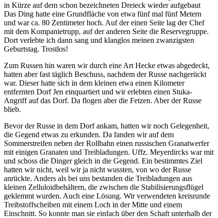
in Kürze auf dem schon bezeichneten Dreieck wieder aufgebaut
Das Ding hatte eine Grundfläche von etwa fünf mal fünf Metern
und war ca. 80 Zentimeter hoch. Auf der einen Seite lag der Chef
mit dem Kompanietrupp, auf der anderen Seite die Reservegruppe.
Dort verlebte ich dann sang und klanglos meinen zwanzigsten
Geburtstag. Trostlos!
Zum Russen hin waren wir durch eine Art Hecke etwas abgedeckt,
hatten aber fast täglich Beschuss, nachdem der Russe nachgerückt
war. Dieser hatte sich in dem kleinen etwa einen Kilometer
entfernten Dorf Jen einquartiert und wir erlebten einen Stuka-
Angriff auf das Dorf. Da flogen aber die Fetzen. Aber der Russe
blieb.
Bevor der Russe in dem Dorf ankam, hatten wir noch Gelegenheit,
die Gegend etwas zu erkunden. Da fanden wir auf dem
Sommerstreifen neben der Rollbahn einen russischen Granatwerfer
mit einigen Granaten und Treibladungen. Uffz. Meyerdircks war mit
und schoss die Dinger gleich in die Gegend. Ein bestimmtes Ziel
hatten wir nicht, weil wir ja nicht wussten, von wo der Russe
anrückte. Anders als bei uns bestanden die Treibladungen aus
kleinen Zelluloidbehältern, die zwischen die Stabilisierungsflügel
geklemmt wurden. Auch eine Lösung. Wir verwendeten kreisrunde
Treibstoffscheiben mit einem Loch in der Mitte und einem
Einschnitt. So konnte man sie einfach über den Schaft unterhalb der