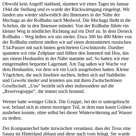
Obwohl kein Angriff stattfand, räumten wir eines Tages im Januar
1944 die Stellung und es wurde der Rückwärtsgang eingelegt. Wir
fanden uns wieder südwestlich des Ilmensees in der Nähe der
Mschaga an der Rollbahn nach Medwed. Die Mschaga fließt in die
Schelon, die in den Ilmensee mündet. Von der Rollbahn führte ein
kleiner Weg in nördlicher Richtung auf ein Dorf zu. In dem Dreieck
Rollbahn ‒ Weg ließen wir uns nieder. Etwa 300 bis 400 Meter von
der Rollbahn entfernt stießen wir auf einen demontierten russischen
T34-Panzer mit nach hinten gerichtetem Geschützrohr. Darüber
spannten wir eine Zeltplane und füllten den Innenteil mit Heu, das
aus einem Heuhaufen in der Nähe stammte auf. So hatten wir eine
einigermaßen bequeme Lagerstatt. Am Tag saßen wir Wache vor
dem Heuhaufen, vor dem wir ein Loch ausgehoben hatten. Kleine
Vögelchen, die nach Insekten suchten, ließen sich auf Stahlhelm
und Gewehr nieder und leisteten uns mit ihren Zwitschertönen
Gesellschaft.
Uns
bezieht sich aber insbesondere auf die
Reservegruppe
, die immer noch bestand.
Werner hatte weniger Glück. Die Gruppe, bei der er untergebracht
war, befand sich in einem moorigen Teil, in dem man kaum Gräben
ausheben konnte, ohne selbst bei dieser Winterwitterung auf Wasser
zu stoßen.
Der Kompaniechef hatte inzwischen veranlasst, dass der Tross eine
Sauna im Hinterland abbaut und diese nach vorn bringt. Sie wurde