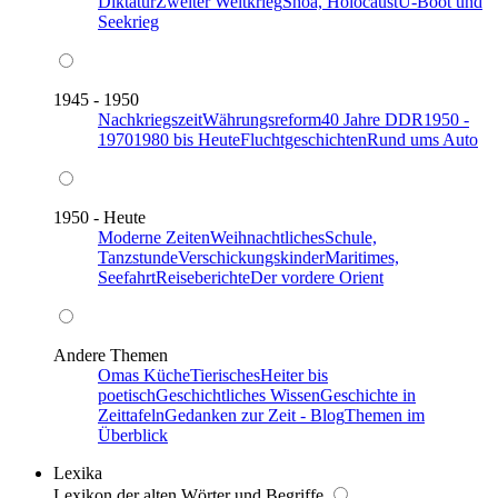
Diktatur
Zweiter Weltkrieg
Shoa, Holocaust
U-Boot und
Seekrieg
1945 - 1950
Nachkriegszeit
Währungsreform
40 Jahre DDR
1950 -
1970
1980 bis Heute
Fluchtgeschichten
Rund ums Auto
1950 - Heute
Moderne Zeiten
Weihnachtliches
Schule,
Tanzstunde
Verschickungskinder
Maritimes,
Seefahrt
Reiseberichte
Der vordere Orient
Andere Themen
Omas Küche
Tierisches
Heiter bis
poetisch
Geschichtliches Wissen
Geschichte in
Zeittafeln
Gedanken zur Zeit - Blog
Themen im
Überblick
Lexika
Lexikon der alten Wörter und Begriffe