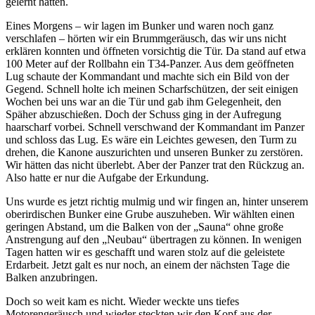
gelernt hatten.
Eines Morgens ‒ wir lagen im Bunker und waren noch ganz
verschlafen ‒ hörten wir ein Brummgeräusch, das wir uns nicht
erklären konnten und öffneten vorsichtig die Tür. Da stand auf etwa
100 Meter auf der Rollbahn ein T34-Panzer. Aus dem geöffneten
Lug schaute der Kommandant und machte sich ein Bild von der
Gegend. Schnell holte ich meinen Scharfschützen, der seit einigen
Wochen bei uns war an die Tür und gab ihm Gelegenheit, den
Späher abzuschießen. Doch der Schuss ging in der Aufregung
haarscharf vorbei. Schnell verschwand der Kommandant im Panzer
und schloss das Lug. Es wäre ein Leichtes gewesen, den Turm zu
drehen, die Kanone auszurichten und unseren Bunker zu zerstören.
Wir hätten das nicht überlebt. Aber der Panzer trat den Rückzug an.
Also hatte er nur die Aufgabe der Erkundung.
Uns wurde es jetzt richtig mulmig und wir fingen an, hinter unserem
oberirdischen Bunker eine Grube auszuheben. Wir wählten einen
geringen Abstand, um die Balken von der
Sauna
ohne große
Anstrengung auf den
Neubau
übertragen zu können. In wenigen
Tagen hatten wir es geschafft und waren stolz auf die geleistete
Erdarbeit. Jetzt galt es nur noch, an einem der nächsten Tage die
Balken anzubringen.
Doch so weit kam es nicht. Wieder weckte uns tiefes
Motorengeräusch und wieder steckten wir den Kopf aus der