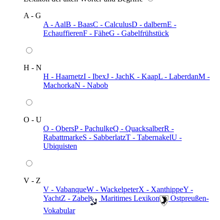
A - G
A - Aal
B - Baas
C - Calculus
D - dalbern
E -
Echauffieren
F - Fähe
G - Gabelfrühstück
H - N
H - Haarnetz
I - Ibex
J - Jach
K - Kaap
L - Laberdan
M -
Machorka
N - Nabob
O - U
O - Obers
P - Pachulke
Q - Quacksalber
R -
Rabattmarke
S - Sabberlatz
T - Tabernakel
U -
Ubiquisten
V - Z
V - Vabanque
W - Wackelpeter
X - Xanthippe
Y -
Yacht
Z - Zabel
️ Maritimes Lexikon
️ Ostpreußen-
Vokabular