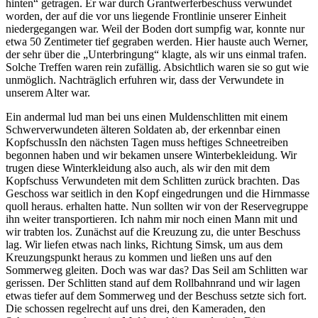
hinten
getragen. Er war durch Grantwerferbeschuss verwundet
worden, der auf die vor uns liegende Frontlinie unserer Einheit
niedergegangen war. Weil der Boden dort sumpfig war, konnte nur
etwa 50 Zentimeter tief gegraben werden. Hier hauste auch Werner,
der sehr über die
Unterbringung
klagte, als wir uns einmal trafen.
Solche Treffen waren rein zufällig. Absichtlich waren sie so gut wie
unmöglich. Nachträglich erfuhren wir, dass der Verwundete in
unserem Alter war.
Ein andermal lud man bei uns einen Muldenschlitten mit einem
Schwerverwundeten älteren Soldaten ab, der erkennbar einen
Kopfschuss
In den nächsten Tagen muss heftiges Schneetreiben
begonnen haben und wir bekamen unsere Winterbekleidung. Wir
trugen diese Winterkleidung also auch, als wir den mit dem
Kopfschuss Verwundeten mit dem Schlitten zurück brachten. Das
Geschoss war seitlich in den Kopf eingedrungen und die Hirnmasse
quoll heraus.
erhalten hatte. Nun sollten wir von der Reservegruppe
ihn weiter transportieren. Ich nahm mir noch einen Mann mit und
wir trabten los. Zunächst auf die Kreuzung zu, die unter Beschuss
lag. Wir liefen etwas nach links, Richtung Simsk, um aus dem
Kreuzungspunkt heraus zu kommen und ließen uns auf den
Sommerweg gleiten. Doch was war das? Das Seil am Schlitten war
gerissen. Der Schlitten stand auf dem Rollbahnrand und wir lagen
etwas tiefer auf dem Sommerweg und der Beschuss setzte sich fort.
Die schossen regelrecht auf uns drei, den Kameraden, den