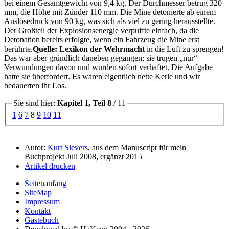
bei einem Gesamtgewicht von 9,4 kg. Der Durchmesser betrug 320
mm, die Höhe mit Zünder 110 mm. Die Mine detonierte ab einem
Auslösedruck von 90 kg, was sich als viel zu gering herausstellte.
Der Großteil der Explosionsenergie verpuffte einfach, da die
Detonation bereits erfolgte, wenn ein Fahrzeug die Mine erst
berührte.
Quelle: Lexikon der Wehrmacht
in die Luft zu sprengen!
Das war aber gründlich daneben gegangen; sie trugen
nur
Verwundungen davon und wurden sofort verhaftet. Die Aufgabe
hatte sie überfordert. Es waren eigentlich nette Kerle und wir
bedauerten ihr Los.
Sie sind hier:
Kapitel 1, Teil 8
/ 11
1
6
7
8
9
10
11
Autor:
Kurt Sievers
, aus dem Manuscript für mein
Buchprojekt Juli 2008, ergänzt 2015
Artikel drucken
Seitenanfang
SiteMap
Impressum
Kontakt
Gästebuch