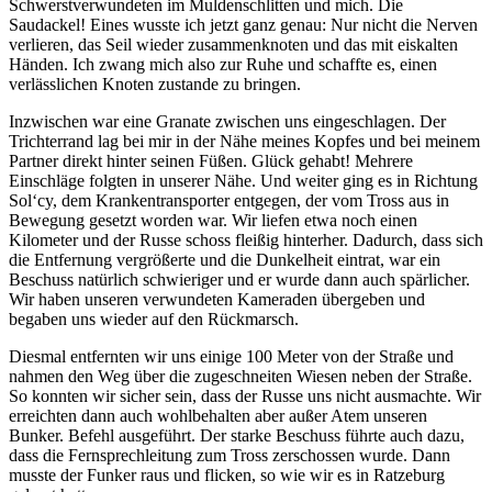
Schwerstverwundeten im Muldenschlitten und mich. Die
Saudackel! Eines wusste ich jetzt ganz genau: Nur nicht die Nerven
verlieren, das Seil wieder zusammenknoten und das mit eiskalten
Händen. Ich zwang mich also zur Ruhe und schaffte es, einen
verlässlichen Knoten zustande zu bringen.
Inzwischen war eine Granate zwischen uns eingeschlagen. Der
Trichterrand lag bei mir in der Nähe meines Kopfes und bei meinem
Partner direkt hinter seinen Füßen. Glück gehabt! Mehrere
Einschläge folgten in unserer Nähe. Und weiter ging es in Richtung
Sol‘cy, dem Krankentransporter entgegen, der vom Tross aus in
Bewegung gesetzt worden war. Wir liefen etwa noch einen
Kilometer und der Russe schoss fleißig hinterher. Dadurch, dass sich
die Entfernung vergrößerte und die Dunkelheit eintrat, war ein
Beschuss natürlich schwieriger und er wurde dann auch spärlicher.
Wir haben unseren verwundeten Kameraden übergeben und
begaben uns wieder auf den Rückmarsch.
Diesmal entfernten wir uns einige 100 Meter von der Straße und
nahmen den Weg über die zugeschneiten Wiesen neben der Straße.
So konnten wir sicher sein, dass der Russe uns nicht ausmachte. Wir
erreichten dann auch wohlbehalten aber außer Atem unseren
Bunker. Befehl ausgeführt. Der starke Beschuss führte auch dazu,
dass die Fernsprechleitung zum Tross zerschossen wurde. Dann
musste der Funker raus und flicken, so wie wir es in Ratzeburg