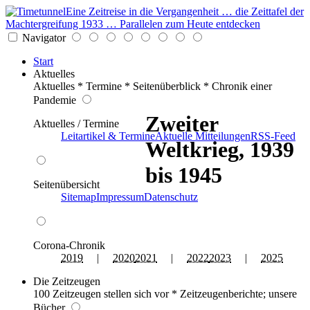
Eine Zeitreise in die Vergangenheit … die Zeittafel der
Machtergreifung 1933 … Parallelen zum Heute entdecken
Navigator
Start
Aktuelles
Aktuelles * Termine * Seitenüberblick * Chronik einer
Pandemie
Zweiter
Aktuelles / Termine
Leitartikel & Termine
Aktuelle Mitteilungen
RSS-Feed
Weltkrieg, 1939
bis 1945
Seitenübersicht
Sitemap
Impressum
Datenschutz
Corona-Chronik
2019
|
2020
2021
|
2022
2023
|
2025
Die Zeitzeugen
100 Zeitzeugen stellen sich vor * Zeitzeugenberichte; unsere
Bücher