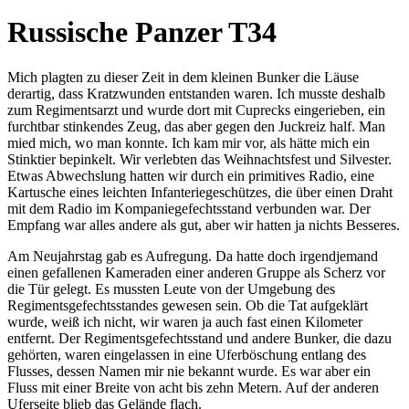
Russische Panzer T34
Mich plagten zu dieser Zeit in dem kleinen Bunker die Läuse
derartig, dass Kratzwunden entstanden waren. Ich musste deshalb
zum Regimentsarzt und wurde dort mit Cuprecks eingerieben, ein
furchtbar stinkendes Zeug, das aber gegen den Juckreiz half. Man
mied mich, wo man konnte. Ich kam mir vor, als hätte mich ein
Stinktier bepinkelt. Wir verlebten das Weihnachtsfest und Silvester.
Etwas Abwechslung hatten wir durch ein primitives Radio, eine
Kartusche eines leichten Infanteriegeschützes, die über einen Draht
mit dem Radio im Kompaniegefechtsstand verbunden war. Der
Empfang war alles andere als gut, aber wir hatten ja nichts Besseres.
Am Neujahrstag gab es Aufregung. Da hatte doch irgendjemand
einen gefallenen Kameraden einer anderen Gruppe als Scherz vor
die Tür gelegt. Es mussten Leute von der Umgebung des
Regimentsgefechtsstandes gewesen sein. Ob die Tat aufgeklärt
wurde, weiß ich nicht, wir waren ja auch fast einen Kilometer
entfernt. Der Regimentsgefechtsstand und andere Bunker, die dazu
gehörten, waren eingelassen in eine Uferböschung entlang des
Flusses, dessen Namen mir nie bekannt wurde. Es war aber ein
Fluss mit einer Breite von acht bis zehn Metern. Auf der anderen
Uferseite blieb das Gelände flach.