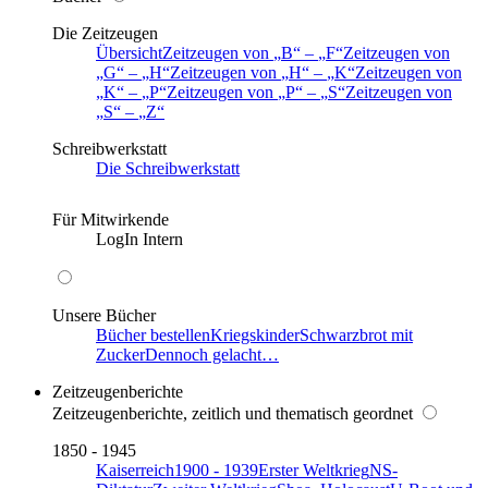
Die Zeitzeugen
Übersicht
Zeitzeugen von
B
–
F
Zeitzeugen von
G
–
H
Zeitzeugen von
H
–
K
Zeitzeugen von
K
–
P
Zeitzeugen von
P
–
S
Zeitzeugen von
S
–
Z
Schreibwerkstatt
Die Schreibwerkstatt
Für Mitwirkende
LogIn Intern
Unsere Bücher
Bücher bestellen
Kriegskinder
Schwarzbrot mit
Zucker
Dennoch gelacht…
Zeitzeugenberichte
Zeitzeugenberichte, zeitlich und thematisch geordnet
1850 - 1945
Kaiserreich
1900 - 1939
Erster Weltkrieg
NS-