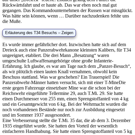
Rückwärtsfahrt und er haute ab. Das war eben noch mal gut
gegangen. Das Kommandounternehmen der Russen war missglückt.
Was hätte sein können, wenn … Darüber nachzudenken fehlte uns
die Muße.
Es wurde immer gefährlicher dort. Inzwischen hatte sich auf dem
Dreieck auch eine Panzerabwehrkanone kleinsten Kalibers, für T34
ungeeignet, etabliert. Die drei Mann
Besatzung
waren
umgeschulte Luftwaffenangehörige ohne große Infanterie-
Erfahrung. Ich glaube, es war am Tage nach dem
Panzer-Besuch
,
als wir plötzlich einen lauten Knall vernahmen, obwohl kein
Beschuss stattfand. Was war geschehen? Ein Trauerspiel! Die
Panzerabwehr-Männer hatten versucht, sich mit einer
T-Mine
Die
erste gegen Fahrzeuge einsetzbare Mine war die schon bei der
Reichswehr eingeführte Tellermine 29, auch T.Mi. 29. Sie hatte
einen Durchmesser von 255 mm, einen Sprengstoffanteil von 4 kg
und ein Gesamtgewicht von 6 kg. Bei der Wehrmacht wurden die
noch vorhandenen Bestände nur noch zur Ausbildung eingesetzt
und im Sommer 1937 ausgesondert.
Eine Verbesserung stellte die T.Mi. 35 dar, die ab dem 3. Dezember
1935 eingeführt wurde. Sie hatten den Vorteil der wesentlich
einfacheren Handhabung. Sie hatte einen Sprengstoffanteil von 5 kg