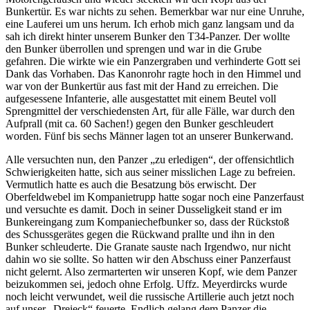
Bunkertür. Es war nichts zu sehen. Bemerkbar war nur eine Unruhe,
eine Lauferei um uns herum. Ich erhob mich ganz langsam und da
sah ich direkt hinter unserem Bunker den T34-Panzer. Der wollte
den Bunker überrollen und sprengen und war in die Grube
gefahren. Die wirkte wie ein Panzergraben und verhinderte Gott sei
Dank das Vorhaben. Das Kanonrohr ragte hoch in den Himmel und
war von der Bunkertür aus fast mit der Hand zu erreichen. Die
aufgesessene Infanterie, alle ausgestattet mit einem Beutel voll
Sprengmittel der verschiedensten Art, für alle Fälle, war durch den
Aufprall (mit ca. 60 Sachen!) gegen den Bunker geschleudert
worden. Fünf bis sechs Männer lagen tot an unserer Bunkerwand.
Alle versuchten nun, den Panzer
zu erledigen
, der offensichtlich
Schwierigkeiten hatte, sich aus seiner misslichen Lage zu befreien.
Vermutlich hatte es auch die Besatzung bös erwischt. Der
Oberfeldwebel im Kompanietrupp hatte sogar noch eine Panzerfaust
und versuchte es damit. Doch in seiner Dusseligkeit stand er im
Bunkereingang zum Kompaniechefbunker so, dass der Rückstoß
des Schussgerätes gegen die Rückwand prallte und ihn in den
Bunker schleuderte. Die Granate sauste nach Irgendwo, nur nicht
dahin wo sie sollte. So hatten wir den Abschuss einer Panzerfaust
nicht gelernt. Also zermarterten wir unseren Kopf, wie dem Panzer
beizukommen sei, jedoch ohne Erfolg. Uffz. Meyerdircks wurde
noch leicht verwundet, weil die russische Artillerie auch jetzt noch
auf unser
Dreieck
feuerte. Endlich gelang dem Panzer die