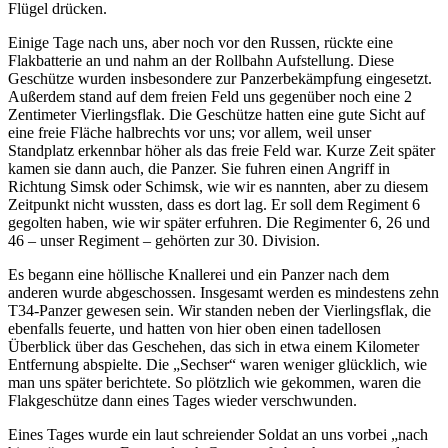
Flügel drücken.
Einige Tage nach uns, aber noch vor den Russen, rückte eine
Flakbatterie an und nahm an der Rollbahn Aufstellung. Diese
Geschütze wurden insbesondere zur Panzerbekämpfung eingesetzt.
Außerdem stand auf dem freien Feld uns gegenüber noch eine 2
Zentimeter Vierlingsflak. Die Geschütze hatten eine gute Sicht auf
eine freie Fläche halbrechts vor uns; vor allem, weil unser
Standplatz erkennbar höher als das freie Feld war. Kurze Zeit später
kamen sie dann auch, die Panzer. Sie fuhren einen Angriff in
Richtung Simsk oder Schimsk, wie wir es nannten, aber zu diesem
Zeitpunkt nicht wussten, dass es dort lag. Er soll dem Regiment 6
gegolten haben, wie wir später erfuhren. Die Regimenter 6, 26 und
46 ‒ unser Regiment ‒ gehörten zur 30. Division.
Es begann eine höllische Knallerei und ein Panzer nach dem
anderen wurde abgeschossen. Insgesamt werden es mindestens zehn
T34-Panzer gewesen sein. Wir standen neben der Vierlingsflak, die
ebenfalls feuerte, und hatten von hier oben einen tadellosen
Überblick über das Geschehen, das sich in etwa einem Kilometer
Entfernung abspielte. Die
Sechser
waren weniger glücklich, wie
man uns später berichtete. So plötzlich wie gekommen, waren die
Flakgeschütze dann eines Tages wieder verschwunden.
Eines Tages wurde ein laut schreiender Soldat an uns vorbei
nach