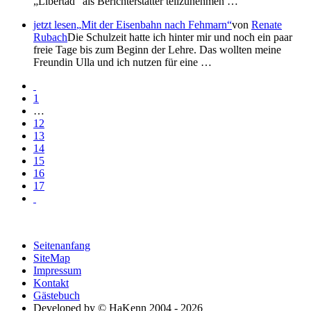
Libertad
als Berichterstatter teilzunehmen …
jetzt lesen
Mit der Eisenbahn nach Fehmarn
von
Renate
Rubach
Die Schulzeit hatte ich hinter mir und noch ein paar
freie Tage bis zum Beginn der Lehre. Das wollten meine
Freundin Ulla und ich nutzen für eine …
1
…
12
13
14
15
16
17
Seitenanfang
SiteMap
Impressum
Kontakt
Gästebuch
Developed by © HaKenn 2004 - 2026