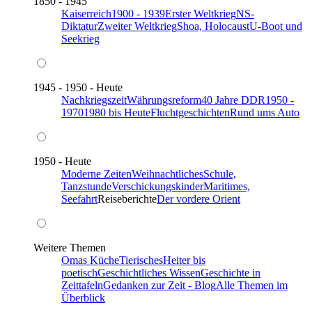
1850 - 1945
Kaiserreich
1900 - 1939
Erster Weltkrieg
NS-
Diktatur
Zweiter Weltkrieg
Shoa, Holocaust
U-Boot und
Seekrieg
1945 - 1950 - Heute
Nachkriegszeit
Währungsreform
40 Jahre DDR
1950 -
1970
1980 bis Heute
Fluchtgeschichten
Rund ums Auto
1950 - Heute
Moderne Zeiten
Weihnachtliches
Schule,
Tanzstunde
Verschickungskinder
Maritimes,
Seefahrt
Reiseberichte
Der vordere Orient
Weitere Themen
Omas Küche
Tierisches
Heiter bis
poetisch
Geschichtliches Wissen
Geschichte in
Zeittafeln
Gedanken zur Zeit - Blog
Alle Themen im
Überblick