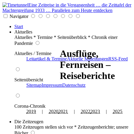
Eine Zeitreise in die Vergangenheit … die Zeittafel der
Machtergreifung 1933 … Parallelen zum Heute entdecken
Navigator
Start
Aktuelles
Aktuelles * Termine * Seitenüberblick * Chronik einer
Pandemie
Ausflüge,
Aktuelles / Termine
Leitartikel & Termine
Aktuelle Mitteilungen
RSS-Feed
Fernreisen –
Reiseberichte
Seitenübersicht
Sitemap
Impressum
Datenschutz
Corona-Chronik
2019
|
2020
2021
|
2022
2023
|
2025
Die Zeitzeugen
100 Zeitzeugen stellen sich vor * Zeitzeugenberichte; unsere
Bücher