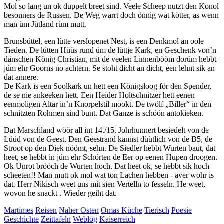
Mol so lang un ok duppelt breet sind. Veele Scheep nutzt den Konol
besonners de Russen. De Weg warrt doch önnig wat kötter, as wenn
man üm Jütland rüm mutt.
Brunsbüttel, een lütte verslopenet Nest, is een Denkmol an oole
Tieden. De lütten Hüüs rund üm de lüttje Kark, en Geschenk von’n
dänschen König Christian, mit de veelen Linnenbööm dorüm hebbt
jüm ehr Goorns no achtern. Se stoht dicht an dicht, een lehnt sik an
dat annere.
De Kark is een Soolkark un hett een Königsloog för den Spender,
de se nie ankeeken hett. Een Heider Holtschnitzer hett eenen
eenmoligen Altar in’n Knorpelstil mookt. De twölf
Biller
in den
schnitzten Rohmen sind bunt. Dat Ganze is schöön antokieken.
Dat Marschland wöör all int 14./15. Johrhunnert besiedelt von de
Lüüd von de Geest. Den Geestrand kannst düütlich von de B5, de
Stroot op den Diek nöömt, sehn. De Siedler hebbt Wurten baut, dat
heet, se hebbt in jüm ehr Schörten de Eer op eenen Hupen droogen.
Ok Unrot brööch de Wurten hoch. Dat heet ok, se hebbt sik hoch
scheeten!! Man mutt ok mol wat ton Lachen hebben - aver wohr is
dat. Herr Nikisch weet uns mit sien Vertelln to fesseln. He weet,
wovon he snackt . Wieder geiht dat.
Martimes
Reisen
Naher Osten
Omas Küche
Tierisch
Poesie
Geschichte
Zeittafeln
Weblog
Kaiser
reich