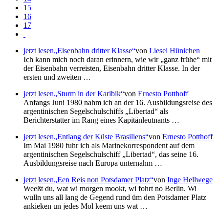
15
16
17
jetzt lesen
Eisenbahn dritter Klasse
von
Liesel Hünichen
Ich kann mich noch daran erinnern, wie wir
ganz frühe
mit
der Eisenbahn verreisten, Eisenbahn dritter Klasse. In der
ersten und zweiten …
jetzt lesen
Sturm in der Karibik
von
Ernesto Potthoff
Anfangs Juni 1980 nahm ich an der 16. Ausbildungsreise des
argentinischen Segelschulschiffs
Libertad
als
Berichterstatter im Rang eines Kapitänleutnants …
jetzt lesen
Entlang der Küste Brasiliens
von
Ernesto Potthoff
Im Mai 1980 fuhr ich als Marinekorrespondent auf dem
argentinischen Segelschulschiff
Libertad
, das seine 16.
Ausbildungsreise nach Europa unternahm …
jetzt lesen
Een Reis non Potsdamer Platz
von
Inge Hellwege
Weeßt du, wat wi morgen mookt, wi fohrt no Berlin. Wi
wulln uns all lang de Gegend rund üm den Potsdamer Platz
ankieken un jedes Mol keem uns wat …