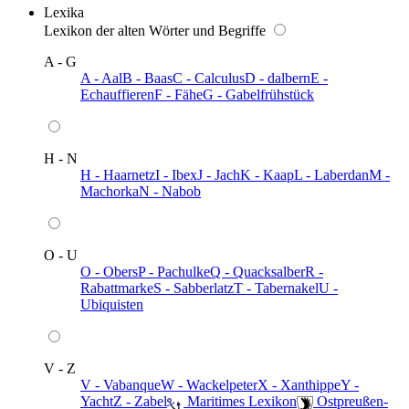
Lexika
Lexikon der alten Wörter und Begriffe
A - G
A - Aal
B - Baas
C - Calculus
D - dalbern
E -
Echauffieren
F - Fähe
G - Gabelfrühstück
H - N
H - Haarnetz
I - Ibex
J - Jach
K - Kaap
L - Laberdan
M -
Machorka
N - Nabob
O - U
O - Obers
P - Pachulke
Q - Quacksalber
R -
Rabattmarke
S - Sabberlatz
T - Tabernakel
U -
Ubiquisten
V - Z
V - Vabanque
W - Wackelpeter
X - Xanthippe
Y -
Yacht
Z - Zabel
️ Maritimes Lexikon
️ Ostpreußen-