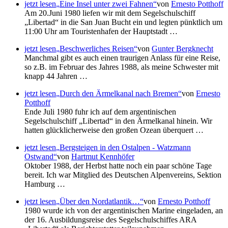
jetzt lesen
Eine Insel unter zwei Fahnen
von
Ernesto Potthoff
Am 20.Juni 1980 liefen wir mit dem Segelschulschiff
Libertad
in die San Juan Bucht ein und legten pünktlich um
11:00 Uhr am Touristenhafen der Hauptstadt …
jetzt lesen
Beschwerliches Reisen
von
Gunter Bergknecht
Manchmal gibt es auch einen traurigen Anlass für eine Reise,
so z.B. im Februar des Jahres 1988, als meine Schwester mit
knapp 44 Jahren …
jetzt lesen
Durch den Ärmelkanal nach Bremen
von
Ernesto
Potthoff
Ende Juli 1980 fuhr ich auf dem argentinischen
Segelschulschiff
Libertad
in den Ärmelkanal hinein. Wir
hatten glücklicherweise den großen Ozean überquert …
jetzt lesen
Bergsteigen in den Ostalpen - Watzmann
Ostwand
von
Hartmut Kennhöfer
Oktober 1988, der Herbst hatte noch ein paar schöne Tage
bereit. Ich war Mitglied des Deutschen Alpenvereins, Sektion
Hamburg …
jetzt lesen
Über den Nordatlantik…
von
Ernesto Potthoff
1980 wurde ich von der argentinischen Marine eingeladen, an
der 16. Ausbildungsreise des Segelschulschiffes ARA