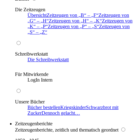
Die Zeitzeugen
Übersicht
Zeitzeugen von
B
–
F
Zeitzeugen von
G
–
H
Zeitzeugen von
H
–
K
Zeitzeugen von
K
–
P
Zeitzeugen von
P
–
S
Zeitzeugen von
S
–
Z
Schreibwerkstatt
Die Schreibwerkstatt
Für Mitwirkende
LogIn Intern
Unsere Bücher
Bücher bestellen
Kriegskinder
Schwarzbrot mit
Zucker
Dennoch gelacht…
Zeitzeugenberichte
Zeitzeugenberichte, zeitlich und thematisch geordnet