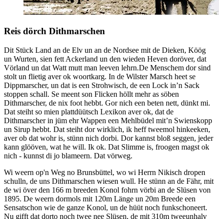
Reis dörch Dithmarschen
Dit Stück Land an de Elv un an de Nordsee mit de Dieken, Köög
un Wurten, sien fett Ackerland un den wieden Heven doröver, dat
Vörland un dat Watt mutt man leeven lehrn.De Menschem dor sind
stolt un flietig aver ok woortkarg. In de Wilster Marsch heet se
Dippmarscher, un dat is een Strohwisch, de een Lock in’n Sack
stoppen schall. Se meent son Flicken höllt mehr as söben
Dithmarscher, de nix foot hebbt. Gor nich een beten nett, dünkt mi.
Dat steiht so mien plattdüütsch Lexikon aver ok, dat de
Dithmarscher in jüm ehr Wappen een Mehlbüdel mit’n Swienskopp
un Sirup hebbt. Dat steiht dor wirklich, ik heff tweemol hinkeeken,
aver ob dat wohr is, stünn nich dorbi. Dor kannst bloß seggen, jeder
kann glööven, wat he will. Ik ok. Dat Slimme is, froogen magst ok
nich - kunnst di jo blameern. Dat vörweg.
Wi weern op'n Weg no Brunsbüttel, wo wi Herrn Nikisch dropen
schulln, de uns Dithmarschen wiesen wull. He stünn an de Fähr, mit
de wi över den 166 m breeden Konol fohrn vörbi an de Slüsen von
1895. De weern dormols mit 120m Länge un 20m Breede een
Sensatschon wie de ganze Konol, un de hüüt noch funkschoneert.
Nu gifft dat dorto noch twee nee Slüsen, de mit 310m tweeunhalv