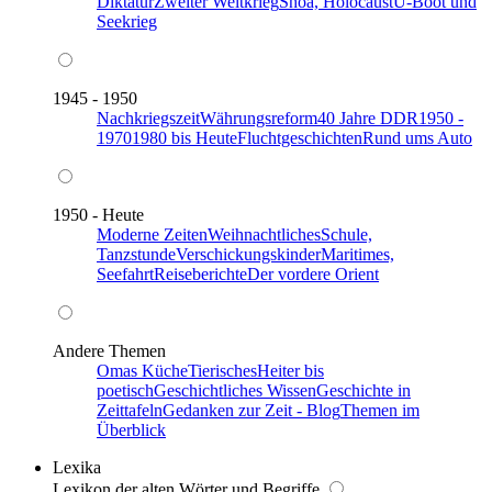
Diktatur
Zweiter Weltkrieg
Shoa, Holocaust
U-Boot und
Seekrieg
1945 - 1950
Nachkriegszeit
Währungsreform
40 Jahre DDR
1950 -
1970
1980 bis Heute
Fluchtgeschichten
Rund ums Auto
1950 - Heute
Moderne Zeiten
Weihnachtliches
Schule,
Tanzstunde
Verschickungskinder
Maritimes,
Seefahrt
Reiseberichte
Der vordere Orient
Andere Themen
Omas Küche
Tierisches
Heiter bis
poetisch
Geschichtliches Wissen
Geschichte in
Zeittafeln
Gedanken zur Zeit - Blog
Themen im
Überblick
Lexika
Lexikon der alten Wörter und Begriffe