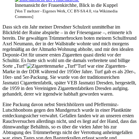
Innenansicht der Frauenkirchhe, Blick in die Kuppel
[Von T meltzer - Eigenes Werk, CC BY-SA 4.0, via Wikimedia
Commons]
Dass sich ein Jahr meiner Dresdner Schulzeit unmittelbar im
Blickfeld der Ruine abspielte – in der Friesengasse –, erinnerte ich
bereits. Die gewaltigen Trümmerbrocken boten meinem Schulfreund
Axel Neumann, der in der Wallstraße wohnte und mich morgens
regelmäßig an der Altmarkt-Wohnung abholte, und mir den idealen
Deponie-Ort für unsere ersten Zigaretten quasi direkt vor der
Schultür. Es hatte sich wohl um die damals verbreitete und billige
Sorte
Turf
Turf war eine Zigaretten-
Marke in der DDR während der 1950er Jahre. Turf gab es als 20er-,
10er- und 5er-Packung. Sie wurde von der traditionsreichen
Jasmatzi Cigarettenfabrik, später VEB Jasmatzi Dresden, hergestellt,
die 1959 in den Vereinigten Zigarettenfabriken Dresden aufging.
gehandelt, derer wir irgendwie habhaft geworden waren.
Eine Packung davon nebst Streichhölzern und Pfefferminz-
Lutschbonbons gegen den Mundgeruch wurde in einer Plastiktüte
entdeckungssicher verwahrt. Gefallen fanden wir an unseren ersten
Rauchversuchen allerdings nicht, und es liegt auf der Hand, dass das
dünnwandige Behältnis, so es über die vielen Jahre bis zur
Abtragung des Trümmerbergs nicht der Verrottung anheimgefallen
war, eines Tages von den Baggerkrallen erfasst wurde und