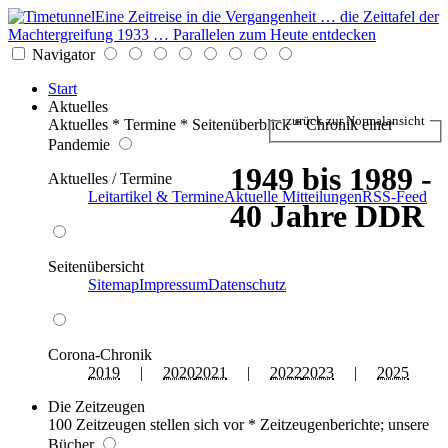
Eine Zeitreise in die Vergangenheit … die Zeittafel der
Machtergreifung 1933 … Parallelen zum Heute entdecken
Navigator
Start
Aktuelles
zurück zur Normalansicht
Aktuelles * Termine * Seitenüberblick * Chronik einer
Pandemie
1949 bis 1989 -
Aktuelles / Termine
Leitartikel & Termine
Aktuelle Mitteilungen
RSS-Feed
40 Jahre DDR
Seitenübersicht
Sitemap
Impressum
Datenschutz
Corona-Chronik
2019
|
2020
2021
|
2022
2023
|
2025
Die Zeitzeugen
100 Zeitzeugen stellen sich vor * Zeitzeugenberichte; unsere
Bücher