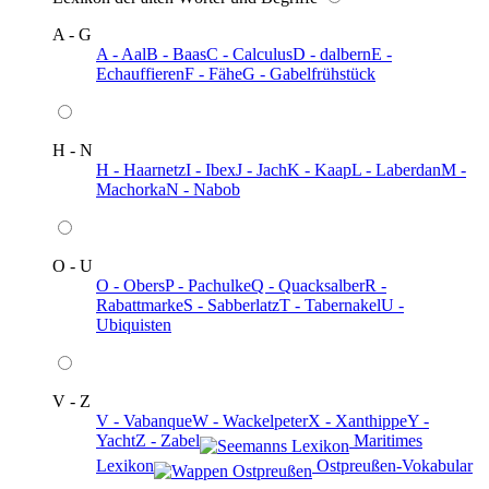
A - G
A - Aal
B - Baas
C - Calculus
D - dalbern
E -
Echauffieren
F - Fähe
G - Gabelfrühstück
H - N
H - Haarnetz
I - Ibex
J - Jach
K - Kaap
L - Laberdan
M -
Machorka
N - Nabob
O - U
O - Obers
P - Pachulke
Q - Quacksalber
R -
Rabattmarke
S - Sabberlatz
T - Tabernakel
U -
Ubiquisten
V - Z
V - Vabanque
W - Wackelpeter
X - Xanthippe
Y -
Yacht
Z - Zabel
️ Maritimes
Lexikon
️ Ostpreußen-Vokabular