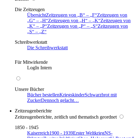
Die Zeitzeugen
Übersicht
Zeitzeugen von
B
–
F
Zeitzeugen von
G
–
H
Zeitzeugen von
H
–
K
Zeitzeugen von
K
–
P
Zeitzeugen von
P
–
S
Zeitzeugen von
S
–
Z
Schreibwerkstatt
Die Schreibwerkstatt
Für Mitwirkende
LogIn Intern
Unsere Bücher
Bücher bestellen
Kriegskinder
Schwarzbrot mit
Zucker
Dennoch gelacht…
Zeitzeugenberichte
Zeitzeugenberichte, zeitlich und thematisch geordnet
1850 - 1945
Kaiserreich
1900 - 1939
Erster Weltkrieg
NS-