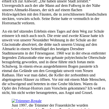
erhielt ich zur Antwort:
Die haben unsere Stadt zerstört.
Unvergesslich auch der alte Mann auf dem Fußweg in der Nähe
unseres Altmarkt-Hauses, der sich auf einem flachen
Holzwägelchen mit den Fäusten, die in zerschlissenen Handschuhen
steckten, vorwärts schob. Seine Beine hatte er vermutlich in der
Horrornacht verloren.
An ein tief sitzendes Erlebnis eines Tages auf dem Weg zur Schule
erinnere ich mich auch noch. Die erste und zweite Klasse hatte ich
unweit von unserer Neustädter Wohnung in der Schule an der
Glacisstraße absolviert, die dritte nach unserm Umzug auf den
Altmarkt in einem Seitenflügel des heutigen Dresdner
Stadtmuseums in der Friesengasse. 1960 war in der etwas entfernter
liegenden Zirkusstraße eine neu gebaute polytechnische Oberschule
bezugsfertig geworden, und in diese führte mich fortan mein
Schulweg. In einem etwas ausgedehnteren Bogen passierte ich
einmal das Gelände um den Georgplatz unweit vom Neuen
Rathaus. Hier war man dabei, die Keller der zerbombten und
abgetragenen Häuser zu öffnen. Vor mir mit einem Male Menschen,
die schweigend und betreten in eine Grube blickten. Waren da
Opfer des Februar-Horrors zum Vorschein gekommen? Ich weiß es
nicht, bin nicht weiter herangetreten, aus Angst und Grusel.
Juni 1997, die Trümmer der Frauenkirche wurden