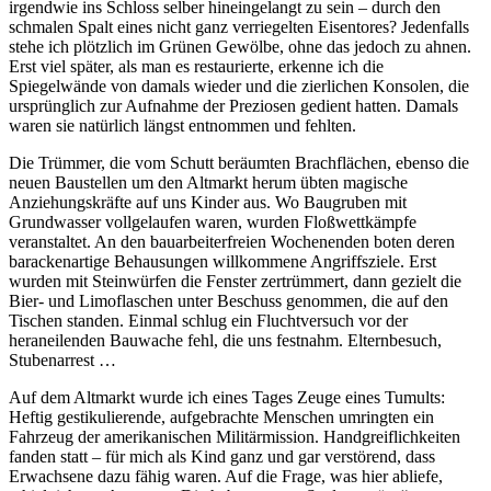
irgendwie ins Schloss selber hineingelangt zu sein – durch den
schmalen Spalt eines nicht ganz verriegelten Eisentores? Jedenfalls
stehe ich plötzlich im Grünen Gewölbe, ohne das jedoch zu ahnen.
Erst viel später, als man es restaurierte, erkenne ich die
Spiegelwände von damals wieder und die zierlichen Konsolen, die
ursprünglich zur Aufnahme der Preziosen gedient hatten. Damals
waren sie natürlich längst entnommen und fehlten.
Die Trümmer, die vom Schutt beräumten Brachflächen, ebenso die
neuen Baustellen um den Altmarkt herum übten magische
Anziehungskräfte auf uns Kinder aus. Wo Baugruben mit
Grundwasser vollgelaufen waren, wurden Floßwettkämpfe
veranstaltet. An den bauarbeiterfreien Wochenenden boten deren
barackenartige Behausungen willkommene Angriffsziele. Erst
wurden mit Steinwürfen die Fenster zertrümmert, dann gezielt die
Bier- und Limoflaschen unter Beschuss genommen, die auf den
Tischen standen. Einmal schlug ein Fluchtversuch vor der
heraneilenden Bauwache fehl, die uns festnahm. Elternbesuch,
Stubenarrest …
Auf dem Altmarkt wurde ich eines Tages Zeuge eines Tumults:
Heftig gestikulierende, aufgebrachte Menschen umringten ein
Fahrzeug der amerikanischen Militärmission. Handgreiflichkeiten
fanden statt – für mich als Kind ganz und gar verstörend, dass
Erwachsene dazu fähig waren. Auf die Frage, was hier abliefe,