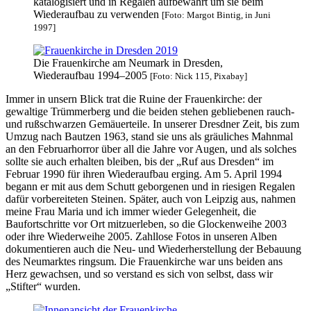
katalogisiert und in Regalen aufbewahrt um sie beim
Wiederaufbau zu verwenden
[Foto: Margot Bintig, in Juni
1997]
Die Frauenkirche am Neumark in Dresden,
Wiederaufbau 1994–2005
[Foto: Nick 115, Pixabay]
Immer in unsern Blick trat die Ruine der Frauenkirche: der
gewaltige Trümmerberg und die beiden stehen gebliebenen rauch-
und rußschwarzen Gemäuerteile. In unserer Dresdner Zeit, bis zum
Umzug nach Bautzen 1963, stand sie uns als gräuliches Mahnmal
an den Februarhorror über all die Jahre vor Augen, und als solches
sollte sie auch erhalten bleiben, bis der
Ruf aus Dresden
im
Februar 1990 für ihren Wiederaufbau erging. Am 5. April 1994
begann er mit aus dem Schutt geborgenen und in riesigen Regalen
dafür vorbereiteten Steinen. Später, auch von Leipzig aus, nahmen
meine Frau Maria und ich immer wieder Gelegenheit, die
Baufortschritte vor Ort mitzuerleben, so die Glockenweihe 2003
oder ihre Wiederweihe 2005. Zahllose Fotos in unseren Alben
dokumentieren auch die Neu- und Wiederherstellung der Bebauung
des Neumarktes ringsum. Die Frauenkirche war uns beiden ans
Herz gewachsen, und so verstand es sich von selbst, dass wir
Stifter
wurden.