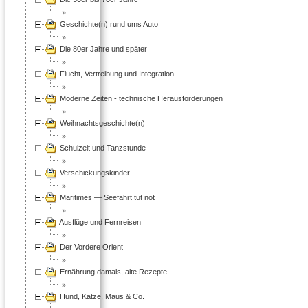
Geschichte(n) rund ums Auto
Die 80er Jahre und später
Flucht, Vertreibung und Integration
Moderne Zeiten - technische Herausforderungen
Weihnachtsgeschichte(n)
Schulzeit und Tanzstunde
Verschickungskinder
Maritimes — Seefahrt tut not
Ausflüge und Fernreisen
Der Vordere Orient
Ernährung damals, alte Rezepte
Hund, Katze, Maus & Co.