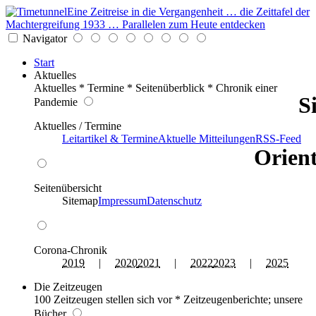
Eine Zeitreise in die Vergangenheit … die Zeittafel der
Machtergreifung 1933 … Parallelen zum Heute entdecken
Navigator
Start
Aktuelles
Aktuelles * Termine * Seitenüberblick * Chronik einer
S
Pandemie
Aktuelles / Termine
Leitartikel & Termine
Aktuelle Mitteilungen
RSS-Feed
Orient
Seitenübersicht
Sitemap
Impressum
Datenschutz
Corona-Chronik
2019
|
2020
2021
|
2022
2023
|
2025
Die Zeitzeugen
100 Zeitzeugen stellen sich vor * Zeitzeugenberichte; unsere
Bücher