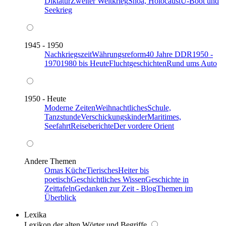
Diktatur
Zweiter Weltkrieg
Shoa, Holocaust
U-Boot und
Seekrieg
1945 - 1950
Nachkriegszeit
Währungsreform
40 Jahre DDR
1950 -
1970
1980 bis Heute
Fluchtgeschichten
Rund ums Auto
1950 - Heute
Moderne Zeiten
Weihnachtliches
Schule,
Tanzstunde
Verschickungskinder
Maritimes,
Seefahrt
Reiseberichte
Der vordere Orient
Andere Themen
Omas Küche
Tierisches
Heiter bis
poetisch
Geschichtliches Wissen
Geschichte in
Zeittafeln
Gedanken zur Zeit - Blog
Themen im
Überblick
Lexika
Lexikon der alten Wörter und Begriffe