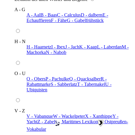
A - G
A - Aal
B - Baas
C - Calculus
D - dalbern
E -
Echauffieren
F - Fähe
G - Gabelfrühstück
H - N
H - Haarnetz
I - Ibex
J - Jach
K - Kaap
L - Laberdan
M -
Machorka
N - Nabob
O - U
O - Obers
P - Pachulke
Q - Quacksalber
R -
Rabattmarke
S - Sabberlatz
T - Tabernakel
U -
Ubiquisten
V - Z
V - Vabanque
W - Wackelpeter
X - Xanthippe
Y -
Yacht
Z - Zabel
️ Maritimes Lexikon
️ Ostpreußen-
Vokabular