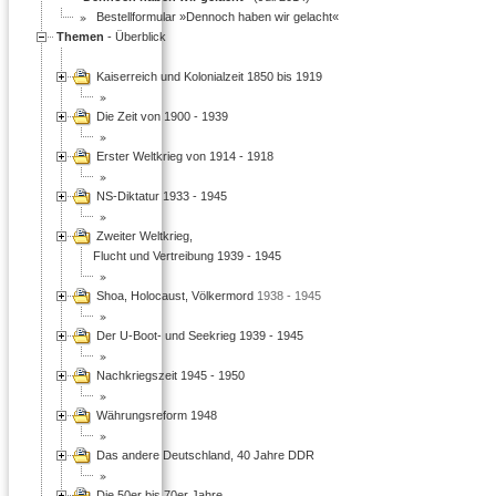
Bestellformular »Dennoch haben wir gelacht«
Themen
- Überblick
Kaiserreich und Kolonialzeit 1850 bis 1919
Die Zeit von 1900 - 1939
Erster Weltkrieg von 1914 - 1918
NS-Diktatur 1933 - 1945
Zweiter Weltkrieg,
Flucht und Vertreibung 1939 - 1945
Shoa, Holocaust, Völkermord
1938 - 1945
Der U-Boot- und Seekrieg 1939 - 1945
Nachkriegszeit 1945 - 1950
Währungsreform 1948
Das andere Deutschland, 40 Jahre DDR
Die 50er bis 70er Jahre