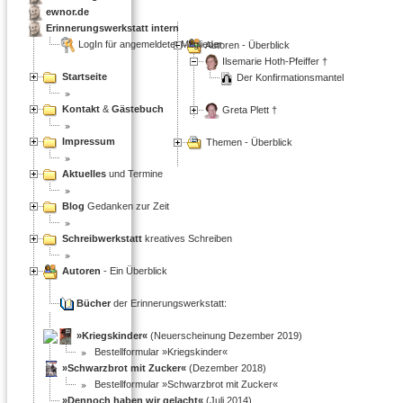
ewnor.de
Erinnerungswerkstatt intern
LogIn für angemeldetet Mitglieder
Autoren - Überblick
Ilsemarie Hoth-Pfeiffer †
Startseite
Der Konfirmationsmantel
Kontakt
&
Gästebuch
Greta Plett †
Impressum
Themen - Überblick
Aktuelles
und Termine
Blog
Gedanken zur Zeit
Schreibwerkstatt
kreatives Schreiben
Autoren
- Ein Überblick
Bücher
der Erinnerungswerkstatt:
»Kriegskinder«
(Neuerscheinung Dezember 2019)
Bestellformular »Kriegskinder«
»Schwarzbrot mit Zucker«
(Dezember 2018)
Bestellformular »Schwarzbrot mit Zucker«
»Dennoch haben wir gelacht«
(Juli 2014)