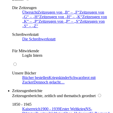
Die Zeitzeugen
Übersicht
Zeitzeugen von
B
–
F
Zeitzeugen von
G
–
H
Zeitzeugen von
H
–
K
Zeitzeugen von
K
–
P
Zeitzeugen von
P
–
S
Zeitzeugen von
S
–
Z
Schreibwerkstatt
Die Schreibwerkstatt
Für Mitwirkende
LogIn Intern
Unsere Bücher
Bücher bestellen
Kriegskinder
Schwarzbrot mit
Zucker
Dennoch gelacht…
Zeitzeugenberichte
Zeitzeugenberichte, zeitlich und thematisch geordnet
1850 - 1945
Kaiserreich
1900 - 1939
Erster Weltkrieg
NS-