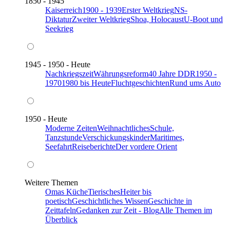
1850 - 1945
Kaiserreich
1900 - 1939
Erster Weltkrieg
NS-
Diktatur
Zweiter Weltkrieg
Shoa, Holocaust
U-Boot und
Seekrieg
1945 - 1950 - Heute
Nachkriegszeit
Währungsreform
40 Jahre DDR
1950 -
1970
1980 bis Heute
Fluchtgeschichten
Rund ums Auto
1950 - Heute
Moderne Zeiten
Weihnachtliches
Schule,
Tanzstunde
Verschickungskinder
Maritimes,
Seefahrt
Reiseberichte
Der vordere Orient
Weitere Themen
Omas Küche
Tierisches
Heiter bis
poetisch
Geschichtliches Wissen
Geschichte in
Zeittafeln
Gedanken zur Zeit - Blog
Alle Themen im
Überblick