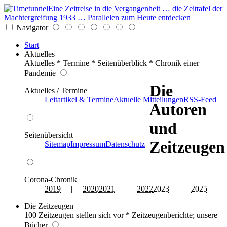
Eine Zeitreise in die Vergangenheit … die Zeittafel der
Machtergreifung 1933 … Parallelen zum Heute entdecken
Navigator
Start
Aktuelles
Aktuelles * Termine * Seitenüberblick * Chronik einer
Pandemie
Die
Aktuelles / Termine
Leitartikel & Termine
Aktuelle Mitteilungen
RSS-Feed
Autoren
und
Seitenübersicht
Zeitzeugen
Sitemap
Impressum
Datenschutz
Corona-Chronik
2019
|
2020
2021
|
2022
2023
|
2025
Die Zeitzeugen
100 Zeitzeugen stellen sich vor * Zeitzeugenberichte; unsere
Bücher