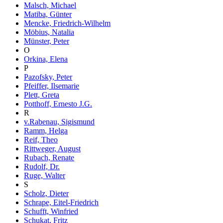
Malsch, Michael
Matiba, Günter
Mencke, Friedrich-Wilhelm
Möbius, Natalia
Münster, Peter
O
Orkina, Elena
P
Pazofsky, Peter
Pfeiffer, Ilsemarie
Plett, Greta
Potthoff, Ernesto J.G.
R
v.Rabenau, Sigismund
Ramm, Helga
Reif, Theo
Rittweger, August
Rubach, Renate
Rudolf, Dr.
Ruge, Walter
S
Scholz, Dieter
Schrape, Eitel-Friedrich
Schufft, Winfried
Schukat, Fritz