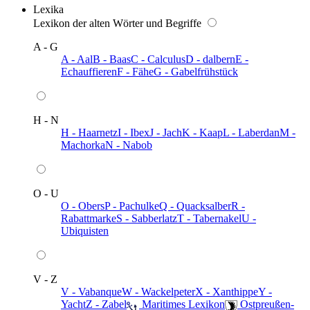
Lexika
Lexikon der alten Wörter und Begriffe
A - G
A - Aal
B - Baas
C - Calculus
D - dalbern
E -
Echauffieren
F - Fähe
G - Gabelfrühstück
H - N
H - Haarnetz
I - Ibex
J - Jach
K - Kaap
L - Laberdan
M -
Machorka
N - Nabob
O - U
O - Obers
P - Pachulke
Q - Quacksalber
R -
Rabattmarke
S - Sabberlatz
T - Tabernakel
U -
Ubiquisten
V - Z
V - Vabanque
W - Wackelpeter
X - Xanthippe
Y -
Yacht
Z - Zabel
️ Maritimes Lexikon
️ Ostpreußen-