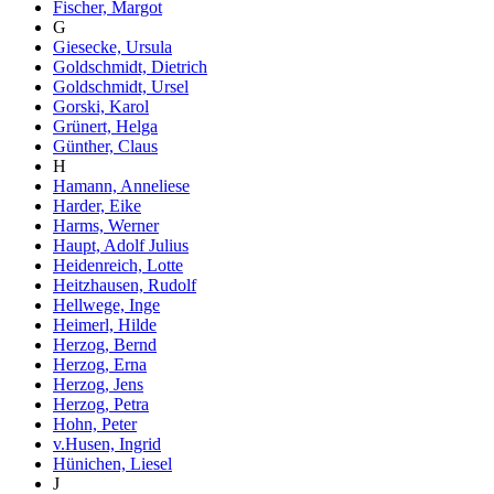
Fischer, Margot
G
Giesecke, Ursula
Goldschmidt, Dietrich
Goldschmidt, Ursel
Gorski, Karol
Grünert, Helga
Günther, Claus
H
Hamann, Anneliese
Harder, Eike
Harms, Werner
Haupt, Adolf Julius
Heidenreich, Lotte
Heitzhausen, Rudolf
Hellwege, Inge
Heimerl, Hilde
Herzog, Bernd
Herzog, Erna
Herzog, Jens
Herzog, Petra
Hohn, Peter
v.Husen, Ingrid
Hünichen, Liesel
J