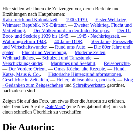
Hier stellen wir Ihnen die Zeitzeugen vor, deren Berichte und
Erzählungen nach Hauptthemen:
Kaiserreich und Kolonialzeit
, —
1900-1939
, —
Erster Weltkrieg
, —
Weimarer Republik, NS-Diktatur
, —
Zweiter Weltkrieg, Flucht und
Vertreibung
, —
Der Völkermord an den Juden Europas
, —
Der U-
Boot- und Seekrieg 1939 bis 1945
, —
1945 - Nachkriegszeit
, —
Währungsreform 1948
, —
40 Jahre DDR
, —
50er Jahre, Fresswelle
und Wirtschaftswunder
, —
Rund ums Auto
, —
Die 80er Jahre und
später
, —
Flucht und Vertreibung
, —
Moderne Zeiten
, —
Weihnachtliches
, —
Schulzeit und Tanzstunde
, —
Verschickungskinder
, —
Maritimes und Seefahrt
, —
Reiseberichte
,
—
Der Vordere Orient
, —
Omas Küche, alte Rezepte
, —
Hund,
Katze, Maus & Co.
, —
Historische Hintergrundinformationen
, —
Geschichte in Zeittafeln
, —
Heiter, philosophisch, poetisch,
—
Blog
- Gedanken zum Zeitgeschehen
und
Schreibwerkstatt
, geordnet,
nachzulesen sind.
Zeigen Sie auf das Foto, um etwas über die Autorin zu erfahren,
oder benutzen Sie die
SiteMap
(eine Navigationshilfe) um sich
einen schnellen Überblick zu verschaffen.
Die Autorin: