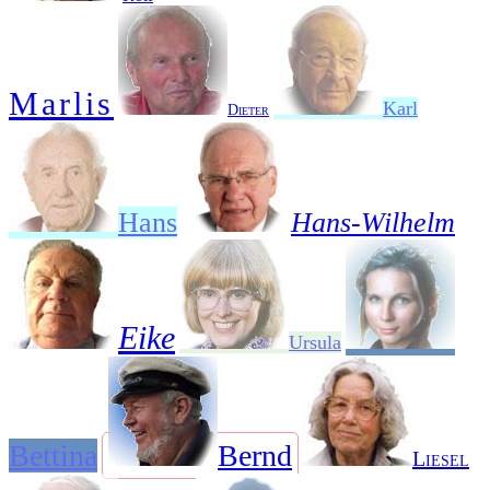
Marlis
Karl
Dieter
Hans
Hans-Wilhelm
Eike
Ursula
Bettina
Bernd
Liesel