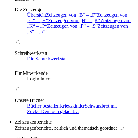
Die Zeitzeugen
Übersicht
Zeitzeugen von
B
–
F
Zeitzeugen von
G
–
H
Zeitzeugen von
H
–
K
Zeitzeugen von
K
–
P
Zeitzeugen von
P
–
S
Zeitzeugen von
S
–
Z
Schreibwerkstatt
Die Schreibwerkstatt
Für Mitwirkende
LogIn Intern
Unsere Bücher
Bücher bestellen
Kriegskinder
Schwarzbrot mit
Zucker
Dennoch gelacht…
Zeitzeugenberichte
Zeitzeugenberichte, zeitlich und thematisch geordnet