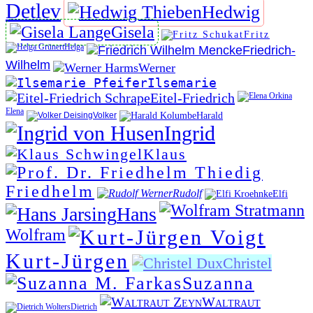
Detlev
Hedwig
Gisela
Fritz
Helga
Friedrich-
Wilhelm
Werner
Ilsemarie
Eitel-Friedrich
Elena
Volker
Harald
Ingrid
Klaus
Friedhelm
Rudolf
Elfi
Hans
Wolfram
Kurt-Jürgen
Christel
Suzanna
Waltraut
Dietrich