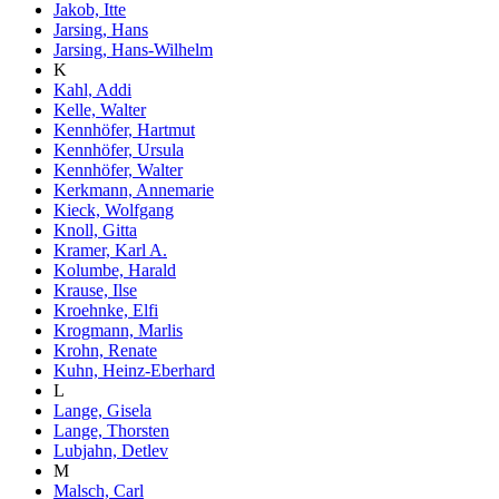
Jakob, Itte
Jarsing, Hans
Jarsing, Hans-Wilhelm
K
Kahl, Addi
Kelle, Walter
Kennhöfer, Hartmut
Kennhöfer, Ursula
Kennhöfer, Walter
Kerkmann, Annemarie
Kieck, Wolfgang
Knoll, Gitta
Kramer, Karl A.
Kolumbe, Harald
Krause, Ilse
Kroehnke, Elfi
Krogmann, Marlis
Krohn, Renate
Kuhn, Heinz-Eberhard
L
Lange, Gisela
Lange, Thorsten
Lubjahn, Detlev
M
Malsch, Carl