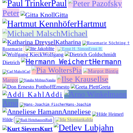
Paul
Peter
Gitta
Hartmut
Michael
Katharina
Itte
Rosemarie
Ernst H.
Wolfgang
Hermann
Dietrich
Pia
Carl
Ilse
Margot
Natalia
Ernesto
Greta
Addi
Arno
Hans-Joachim
Anneliese
Hilde
Ida
Rudi
Kurt