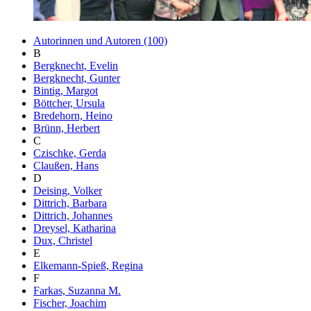
Autorinnen und Autoren (100)
B
Bergknecht, Evelin
Bergknecht, Gunter
Bintig, Margot
Böttcher, Ursula
Bredehorn, Heino
Brünn, Herbert
C
Czischke, Gerda
Claußen, Hans
D
Deising, Volker
Dittrich, Barbara
Dittrich, Johannes
Dreysel, Katharina
Dux, Christel
E
Elkemann-Spieß, Regina
F
Farkas, Suzanna M.
Fischer, Joachim