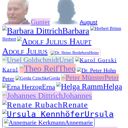
Gunter
August
Barbara
Herbert
Adolf Julius
Heino
Ursel
Theo
Karol
Peter
Peter
Gerda
Helga
Erna
Johannes
Renate
Ursula
Annemarie