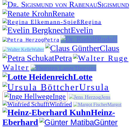
Sigismund
Renate
Regina
Evelin
Rudolf
Petra
Claus
Walter
Petra
Walter
Thorsten
Lotte
Ursula
Inge
Jens
Winfried
Margot
Heinz-
Eberhard
Günter