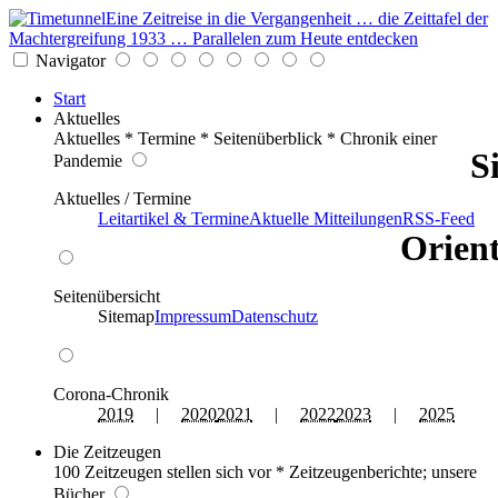
Eine Zeitreise in die Vergangenheit … die Zeittafel der
Machtergreifung 1933 … Parallelen zum Heute entdecken
Navigator
Start
Aktuelles
Aktuelles * Termine * Seitenüberblick * Chronik einer
S
Pandemie
Aktuelles / Termine
Leitartikel & Termine
Aktuelle Mitteilungen
RSS-Feed
Orient
Seitenübersicht
Sitemap
Impressum
Datenschutz
Corona-Chronik
2019
|
2020
2021
|
2022
2023
|
2025
Die Zeitzeugen
100 Zeitzeugen stellen sich vor * Zeitzeugenberichte; unsere
Bücher