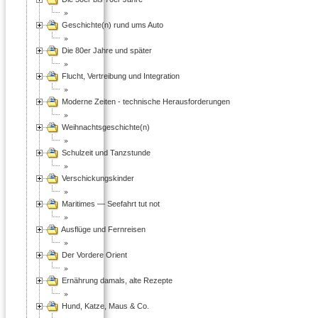
Geschichte(n) rund ums Auto
Die 80er Jahre und später
Flucht, Vertreibung und Integration
Moderne Zeiten - technische Herausforderungen
Weihnachtsgeschichte(n)
Schulzeit und Tanzstunde
Verschickungskinder
Maritimes — Seefahrt tut not
Ausflüge und Fernreisen
Der Vordere Orient
Ernährung damals, alte Rezepte
Hund, Katze, Maus & Co.