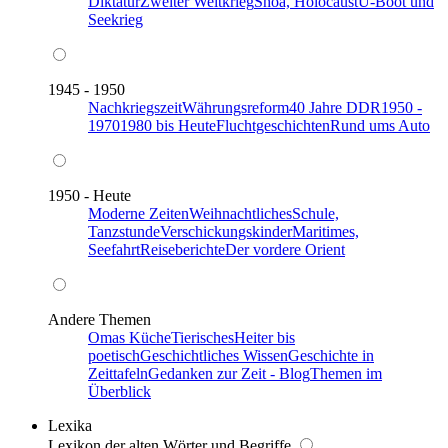
Diktatur
Zweiter Weltkrieg
Shoa, Holocaust
U-Boot und
Seekrieg
1945 - 1950
Nachkriegszeit
Währungsreform
40 Jahre DDR
1950 -
1970
1980 bis Heute
Fluchtgeschichten
Rund ums Auto
1950 - Heute
Moderne Zeiten
Weihnachtliches
Schule,
Tanzstunde
Verschickungskinder
Maritimes,
Seefahrt
Reiseberichte
Der vordere Orient
Andere Themen
Omas Küche
Tierisches
Heiter bis
poetisch
Geschichtliches Wissen
Geschichte in
Zeittafeln
Gedanken zur Zeit - Blog
Themen im
Überblick
Lexika
Lexikon der alten Wörter und Begriffe