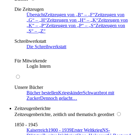
Die Zeitzeugen
Übersicht
Zeitzeugen von
B
–
F
Zeitzeugen von
G
–
H
Zeitzeugen von
H
–
K
Zeitzeugen von
K
–
P
Zeitzeugen von
P
–
S
Zeitzeugen von
S
–
Z
Schreibwerkstatt
Die Schreibwerkstatt
Für Mitwirkende
LogIn Intern
Unsere Bücher
Bücher bestellen
Kriegskinder
Schwarzbrot mit
Zucker
Dennoch gelacht…
Zeitzeugenberichte
Zeitzeugenberichte, zeitlich und thematisch geordnet
1850 - 1945
Kaiserreich
1900 - 1939
Erster Weltkrieg
NS-