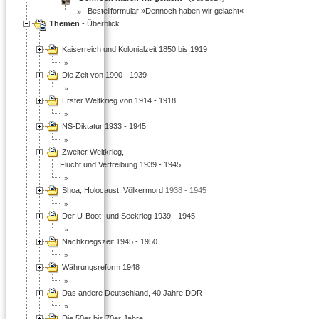
Bestellformular »Dennoch haben wir gelacht«
Themen
- Überblick
Kaiserreich und Kolonialzeit 1850 bis 1919
Die Zeit von 1900 - 1939
Erster Weltkrieg von 1914 - 1918
NS-Diktatur 1933 - 1945
Zweiter Weltkrieg,
Flucht und Vertreibung 1939 - 1945
Shoa, Holocaust, Völkermord
1938 - 1945
Der U-Boot- und Seekrieg 1939 - 1945
Nachkriegszeit 1945 - 1950
Währungsreform 1948
Das andere Deutschland, 40 Jahre DDR
Die 50er bis 70er Jahre