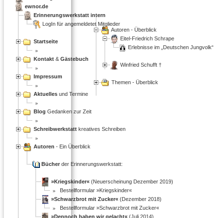
ewnor.de
Erinnerungswerkstatt intern
LogIn für angemeldetet Mitglieder
Autoren - Überblick
Eitel-Friedrich Schrape
Startseite
Erlebnisse im
Deutschen Jungvolk
Kontakt
&
Gästebuch
Winfried Schufft †
Impressum
Themen - Überblick
Aktuelles
und Termine
Blog
Gedanken zur Zeit
Schreibwerkstatt
kreatives Schreiben
Autoren
- Ein Überblick
Bücher
der Erinnerungswerkstatt:
»Kriegskinder«
(Neuerscheinung Dezember 2019)
Bestellformular »Kriegskinder«
»Schwarzbrot mit Zucker«
(Dezember 2018)
Bestellformular »Schwarzbrot mit Zucker«
»Dennoch haben wir gelacht«
(Juli 2014)