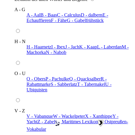
A - G
A - Aal
B - Baas
C - Calculus
D - dalbern
E -
Echauffieren
F - Fähe
G - Gabelfrühstück
H - N
H - Haarnetz
I - Ibex
J - Jach
K - Kaap
L - Laberdan
M -
Machorka
N - Nabob
O - U
O - Obers
P - Pachulke
Q - Quacksalber
R -
Rabattmarke
S - Sabberlatz
T - Tabernakel
U -
Ubiquisten
V - Z
V - Vabanque
W - Wackelpeter
X - Xanthippe
Y -
Yacht
Z - Zabel
️ Maritimes Lexikon
️ Ostpreußen-
Vokabular