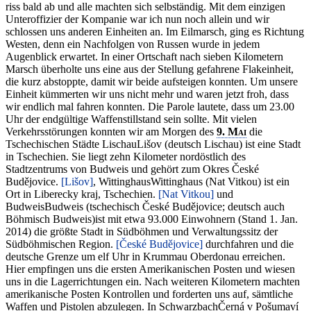
riss bald ab und alle machten sich selbständig. Mit dem einzigen
Unteroffizier der Kompanie war ich nun noch allein und wir
schlossen uns anderen Einheiten an. Im Eilmarsch, ging es Richtung
Westen, denn ein Nachfolgen von Russen wurde in jedem
Augenblick erwartet. In einer Ortschaft nach sieben Kilometern
Marsch überholte uns eine aus der Stellung gefahrene Flakeinheit,
die kurz abstoppte, damit wir beide aufsteigen konnten. Um unsere
Einheit kümmerten wir uns nicht mehr und waren jetzt froh, dass
wir endlich mal fahren konnten. Die Parole lautete, dass um 23.00
Uhr der endgültige Waffenstillstand sein sollte. Mit vielen
Verkehrsstörungen konnten wir am Morgen des
9. Mai
die
Tschechischen Städte
Lischau
Lišov (deutsch Lischau) ist eine Stadt
in Tschechien. Sie liegt zehn Kilometer nordöstlich des
Stadtzentrums von Budweis und gehört zum Okres České
Budějovice.
Lišov
,
Wittinghaus
Wittinghaus (Nat Vitkou) ist ein
Ort in Liberecky kraj, Tschechien.
Nat Vitkou
und
Budweis
Budweis (tschechisch České Budějovice; deutsch auch
Böhmisch Budweis)ist mit etwa 93.000 Einwohnern (Stand 1. Jan.
2014) die größte Stadt in Südböhmen und Verwaltungssitz der
Südböhmischen Region.
České Budějovice
durchfahren und die
deutsche Grenze um elf Uhr in Krummau Oberdonau erreichen.
Hier empfingen uns die ersten Amerikanischen Posten und wiesen
uns in die Lagerrichtungen ein. Nach weiteren Kilometern machten
amerikanische Posten Kontrollen und forderten uns auf, sämtliche
Waffen und Pistolen abzulegen. In
Schwarzbach
Černá v Pošumaví