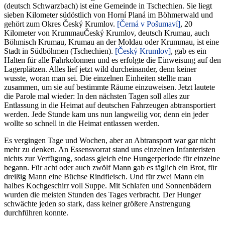
(deutsch Schwarzbach) ist eine Gemeinde in Tschechien. Sie liegt
sieben Kilometer südöstlich von Horní Planá im Böhmerwald und
gehört zum Okres Český Krumlov.
Černá v Pošumaví
, 20
Kilometer von
Krummau
Český Krumlov, deutsch Krumau, auch
Böhmisch Krumau, Krumau an der Moldau oder Krummau, ist eine
Stadt in Südböhmen (Tschechien).
Český Krumlov
, gab es ein
Halten für alle Fahrkolonnen und es erfolgte die Einweisung auf den
Lagerplätzen. Alles lief jetzt wild durcheinander, denn keiner
wusste, woran man sei. Die einzelnen Einheiten stellte man
zusammen, um sie auf bestimmte Räume einzuweisen. Jetzt lautete
die Parole mal wieder: In den nächsten Tagen soll alles zur
Entlassung in die Heimat auf deutschen Fahrzeugen abtransportiert
werden. Jede Stunde kam uns nun langweilig vor, denn ein jeder
wollte so schnell in die Heimat entlassen werden.
Es vergingen Tage und Wochen, aber an Abtransport war gar nicht
mehr zu denken. An Essensvorrat stand uns einzelnen Infanteristen
nichts zur Verfügung, sodass gleich eine Hungerperiode für einzelne
begann. Für acht oder auch zwölf Mann gab es täglich ein Brot, für
dreißig Mann eine Büchse Rindfleisch. Und für zwei Mann ein
halbes Kochgeschirr voll Suppe. Mit Schlafen und Sonnenbädern
wurden die meisten Stunden des Tages verbracht. Der Hunger
schwächte jeden so stark, dass keiner größere Anstrengung
durchführen konnte.