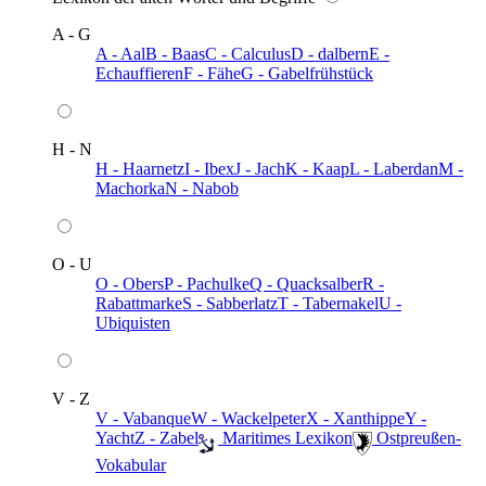
A - G
A - Aal
B - Baas
C - Calculus
D - dalbern
E -
Echauffieren
F - Fähe
G - Gabelfrühstück
H - N
H - Haarnetz
I - Ibex
J - Jach
K - Kaap
L - Laberdan
M -
Machorka
N - Nabob
O - U
O - Obers
P - Pachulke
Q - Quacksalber
R -
Rabattmarke
S - Sabberlatz
T - Tabernakel
U -
Ubiquisten
V - Z
V - Vabanque
W - Wackelpeter
X - Xanthippe
Y -
Yacht
Z - Zabel
️ Maritimes Lexikon
️ Ostpreußen-
Vokabular