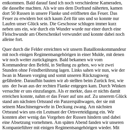
entkommen. Bald darauf fand ich noch verschiedene Kameraden,
die dasselbe machten. Als wir uns dem Dorfrand näherten, kamen
dort 50 Russen in unsere Flanke und eröffneten das Feuer. Das
Feuer zu erwidern bot sich kaum Zeit für uns und so konnte nur
Laufen unser Glück sein. Die Geschosse schlugen immer kurz
neben uns ein, wie durch ein Wunder wurde nur einer durch eine
Fleischwunde am Oberschenkel verwundet und konnte dabei noch
alleine fort.
Quer durch die Felder erreichten wir unsern Bataillonskommandeur
mit noch einigen Regimentsangehörigen in einer Mulde, mit denen
wir noch weiter zurückgingen. Bald bekamen wir vom
Kommandeur den Befehl, in Stellung zu gehen, wo wir zwei
Stunden ohne Feindberührung lagen. Links sahen wir nun, wie der
Iwan in Massen vorging und somit unseren Rückzugsweg
gefährdete. Daraufhin bauten wir ab stellten beim Zurück fest, wie
uns der Iwan aus der rechten Flanke entgegen kam. Durch Winken
versuchte er uns einzufangen. Als er merkte, dass er nichts damit
erreichen konnte, nahm er das Feuer auf uns auf. Zu unserem Glück
stand am nächsten Ortsrand ein Panzerspähwagen, der sie mit
seinem Maschinengewehr in Deckung zwang. Am nächsten
Ortsrand wies uns ein Leutnant der Ortsverteidigung ein. Wir
konnten aber wenig das Vorgehen der Russen hindern und dabei
eine Absetzung vornehmen. Am späten Abend fanden wir unseren
Kompanieführer mit einigen Regimentsangehörigen wieder. Mit