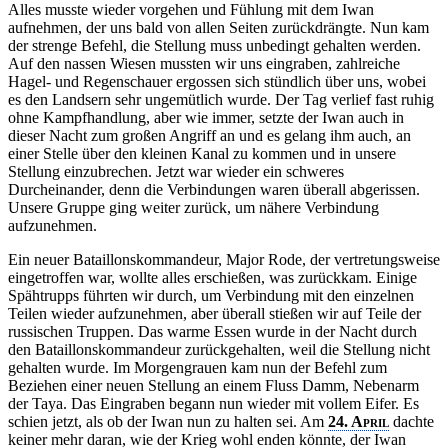
Alles musste wieder vorgehen und Fühlung mit dem Iwan
aufnehmen, der uns bald von allen Seiten zurückdrängte. Nun kam
der strenge Befehl, die Stellung muss unbedingt gehalten werden.
Auf den nassen Wiesen mussten wir uns eingraben, zahlreiche
Hagel- und Regenschauer ergossen sich stündlich über uns, wobei
es den Landsern sehr ungemütlich wurde. Der Tag verlief fast ruhig
ohne Kampfhandlung, aber wie immer, setzte der Iwan auch in
dieser Nacht zum großen Angriff an und es gelang ihm auch, an
einer Stelle über den kleinen Kanal zu kommen und in unsere
Stellung einzubrechen. Jetzt war wieder ein schweres
Durcheinander, denn die Verbindungen waren überall abgerissen.
Unsere Gruppe ging weiter zurück, um nähere Verbindung
aufzunehmen.
Ein neuer Bataillonskommandeur, Major Rode, der vertretungsweise
eingetroffen war, wollte alles erschießen, was zurückkam. Einige
Spähtrupps führten wir durch, um Verbindung mit den einzelnen
Teilen wieder aufzunehmen, aber überall stießen wir auf Teile der
russischen Truppen. Das warme Essen wurde in der Nacht durch
den Bataillonskommandeur zurückgehalten, weil die Stellung nicht
gehalten wurde. Im Morgengrauen kam nun der Befehl zum
Beziehen einer neuen Stellung an einem Fluss Damm, Nebenarm
der Taya. Das Eingraben begann nun wieder mit vollem Eifer. Es
schien jetzt, als ob der Iwan nun zu halten sei. Am
24. April
dachte
keiner mehr daran, wie der Krieg wohl enden könnte, der Iwan