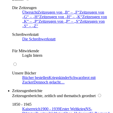
Die Zeitzeugen
Übersicht
Zeitzeugen von
B
–
F
Zeitzeugen von
G
–
H
Zeitzeugen von
H
–
K
Zeitzeugen von
K
–
P
Zeitzeugen von
P
–
S
Zeitzeugen von
S
–
Z
Schreibwerkstatt
Die Schreibwerkstatt
Für Mitwirkende
LogIn Intern
Unsere Bücher
Bücher bestellen
Kriegskinder
Schwarzbrot mit
Zucker
Dennoch gelacht…
Zeitzeugenberichte
Zeitzeugenberichte, zeitlich und thematisch geordnet
1850 - 1945
Kaiserreich
1900 - 1939
Erster Weltkrieg
NS-