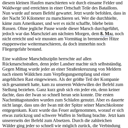
diesem kleinen Haufen marschierten wir durch einsame Felder und
Waldwege und erreichten in einer Ortschaft Teile des Bataillons.
Nun wurde auf neuen Befehl gewartet. Jetzt wurde befohlen, dass in
der Nacht 50 Kilometer zu marschieren sei. Wer die durchhielte,
käme zum Amerikaner, und wer es nicht schaffte, bliebe beim
Russen. Ohne jegliche Pause wurde dieser Marsch durchgeführt,
jedoch war das Marschziel am nächsten Morgen, dem
8. Mai
, noch
nicht erreicht und wir mussten am Vormittag in brennender Hitze
etappenweise weitermarschieren, da doch immerhin noch
Fliegergefahr bestand.
Eine wahllose Marschdisziplin herrschte auf allen
Rückmarschstraßen, denn jeder Landser machte sich selbstständig.
Gegen Mittag wurde jeder an einer Straßenkreuzung von Meldern
nach einem Wäldchen zum Verpflegungsempfang und einer
angeblichen Rast eingewiesen. Als der größte Teil der Kompanie
sich gesammelt hatte, kam zu unserem Widerwillen der Befehl zum
Stellung beziehen. Ganz kurz grub sich ein jeder ein, denn keiner
dachte, dass der Iwan so schnell heran sein konnte. Die ersten
Nachmittagsstunden wurden zum Schlafen genutzt. Aber es dauerte
nicht lange, dass uns der Iwan mit der Spitze seiner Marschkolonne
entgegenkam. Kurz wurde das Feuer aufgenommen, worauf er sich
etwas zurückzog und schwere Waffen in Stellung brachte. Jetzt kam
unsererseits der Befehl zum Absetzen. Durch die zahlreichen
Wälder ging jeder so schnell wie möglich zurück, die Verbindung