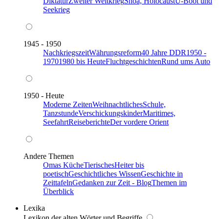
Diktatur
Zweiter Weltkrieg
Shoa, Holocaust
U-Boot und
Seekrieg
1945 - 1950
Nachkriegszeit
Währungsreform
40 Jahre DDR
1950 -
1970
1980 bis Heute
Fluchtgeschichten
Rund ums Auto
1950 - Heute
Moderne Zeiten
Weihnachtliches
Schule,
Tanzstunde
Verschickungskinder
Maritimes,
Seefahrt
Reiseberichte
Der vordere Orient
Andere Themen
Omas Küche
Tierisches
Heiter bis
poetisch
Geschichtliches Wissen
Geschichte in
Zeittafeln
Gedanken zur Zeit - Blog
Themen im
Überblick
Lexika
Lexikon der alten Wörter und Begriffe