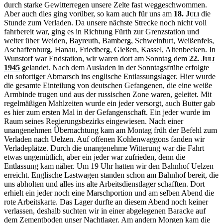
durch starke Gewitterregen unsere Zelte fast weggeschwommen.
Aber auch dies ging vorüber, so kam auch für uns am
18. Juli
die
Stunde zum Verladen. Da unsere nächste Strecke noch nicht voll
fahrbereit war, ging es in Richtung Fürth zur Grenzstation und
weiter über Weiden, Bayreuth, Bamberg, Schweinfurt, Weißenfels,
Aschaffenburg, Hanau, Friedberg, Gießen, Kassel, Altenbecken. In
Wunstorf war Endstation, wir waren dort am Sonntag dem
22. Juli
1945
gelandet. Nach dem Ausladen in der Sonntagsfrühe erfolgte
ein sofortiger Abmarsch ins englische Entlassungslager. Hier wurde
die gesamte Einteilung von deutschen Gefangenen, die eine weiße
Armbinde trugen und aus der russischen Zone waren, geleitet. Mit
regelmäßigen Mahlzeiten wurde ein jeder versorgt, auch Butter gab
es hier zum ersten Mal in der Gefangenschaft. Ein jeder wurde im
Raum seines Regierungsbezirks eingewiesen. Nach einer
unangenehmen Übernachtung kam am Montag früh der Befehl zum
Verladen nach Uelzen. Auf offenen Kohlenwaggons fanden wir
Verladeplätze. Durch die unangenehme Witterung war die Fahrt
etwas ungemütlich, aber ein jeder war zufrieden, denn die
Entlassung kam näher. Um 19 Uhr hatten wir den Bahnhof Uelzen
erreicht. Englische Lastwagen standen schon am Bahnhof bereit, die
uns abholten und alles ins alte Arbeitsdienstlager schafften. Dort
erhielt ein jeder noch eine Marschportion und am selben Abend die
rote Arbeitskarte. Das Lager durfte an diesem Abend noch keiner
verlassen, deshalb suchten wir in einer abgelegenen Baracke auf
dem Zementboden unser Nachtlager. Am andern Morgen kam die