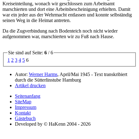
Kreiseinteilung, wonach wir geschlossen zum Arbeitsamt
marschierten und dort eine Arbeitsbescheinigung erhielten. Damit
war ein jeder aus der Wehrmacht entlassen und konnte selbständig
seinen Weg in die Heimat antreten.
Da die Zugverbindung nach Bodenteich noch nicht wieder
aufgenommen war, marschierten wir zu Fuß nach Hause.
Sie sind auf Seite:
6
/ 6
1
2
3
4
5
6
Autor:
Werner Harms
, April/Mai 1945 - Text transkribiert
durch die Sütterlinstube Hamburg
Artikel drucken
Seitenanfang
SiteMap
Impressum
Kontakt
Gästebuch
Developed by © HaKenn 2004 - 2026