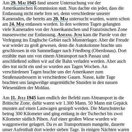
Am
29. Mai 1945
fand unsere Untersuchung vor der
Amerikanischen Kommission statt. Nun dachte ein jeder, dass die
Entlassung nicht mehr fern sei, denn verschiedene unserer
Kameraden, die bereits am
20. Mai
untersucht wurden, waren schon
am
24. Mai
entlassen worden. In den weiteren Tagen gelangten
viele Kameraden von der Amerikanischen und Französischen Zone
massenweise zur Entlassung.
Anfang Juni
kam die Parole von der
Verlegung ins Englische Gebiet nach Munsterlager. Aber die Freude
war wieder zu groß gewesen, denn die Autokolonne brachte uns
geschlossen in ein Sammellager nach Friedberg (Oberdonau). Dort
erzählte man uns von einem Abtransport nach Passau und
anschließend sollten wir auf die Bahn verladen werden. Aber auch
dies trat nicht ein und so wurden aus Tagen Wochen. An
verschiedenen Tagen brachte uns der Amerikaner zum
Straßenausbessern in verschiedene Gauen. Nasse, kalte Tage
brachten uns langweilige ungemütliche Stunden in den nassen
Wiesentälern der Moldau.
Am
11. Juli 1945
kam endlich der Befehl zum Abtransport in die
Britische Zone, dafür waren wir 1.300 Mann. 50 Mann mit Gepäck
mussten auf einen Lastwagen gestopft werden. Die Marschstrecke
betrug 300 Kilometer und ging entlang in der Tschechei bis zwei
Kilometer südlich Pilsen. Auf einer großen Wiese wurden wir
waggonweise gelagert. Da es an Transportraum mangelte, dauerte
unser Aufenthalt dort wieder sieben Tage. In einigen Nächten waren