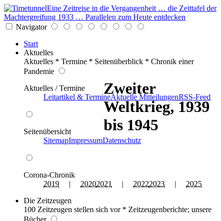
Eine Zeitreise in die Vergangenheit … die Zeittafel der
Machtergreifung 1933 … Parallelen zum Heute entdecken
Navigator
Start
Aktuelles
Aktuelles * Termine * Seitenüberblick * Chronik einer
Pandemie
Zweiter
Aktuelles / Termine
Leitartikel & Termine
Aktuelle Mitteilungen
RSS-Feed
Weltkrieg, 1939
bis 1945
Seitenübersicht
Sitemap
Impressum
Datenschutz
Corona-Chronik
2019
|
2020
2021
|
2022
2023
|
2025
Die Zeitzeugen
100 Zeitzeugen stellen sich vor * Zeitzeugenberichte; unsere
Bücher