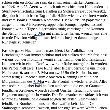
schien sehr erschöpft zu sein, da er mit seinen starken Angriffen
nachließ. Am
28. April
wurde ich mit verschiedenen Kameraden als
Sturmgewehrschütze zum Bataillon als Stoßreservegruppe versetzt,
die jedoch am nächsten Tag auf die Hälfte wieder verkleinert wurde,
und kam somit zur fünften Kompanie. Hier wurde ich papiermäßig
aufgenommen. Als Reservegruppe beim Kompaniegefechtsstand
konnten wir die Tage einigermaßen ruhig verbringen und konnten
die Stellung bis zum
5. Mai
mit allem Eifer halten, wonach uns eine
fremde Division völlig ablöste. Jeder dachte jetzt daran, einige
Ruhetage zu genießen.
Fast die ganze Nacht wurde marschiert. Das Aufblitzen der
Leuchtkugeln war immer sichtbar und wir stellten dadurch fest, dass
wir uns von der Frontlinie wenig entfernten. In den Morgenstunden
landeten wir in einem Dorf, wo wir zur Ruhe untergebracht wurden.
Die Parole hieß zwei Tage Ruhe, aber leider überraschte uns in der
Nacht vom
6. auf den 7. Mai
um zwei Uhr die Nachricht, uns
sofort fertig zu machen zum Abmarsch Richtung Front. In den
Morgenstunden des
7. Mai
war die Frontnähe wieder erreicht. Alles
war noch ruhig, aber bald heulten auch schon die ersten Granaten
feindlicher Artillerie, wonach schnell Quartier gesucht und unser
Regiment untergebracht wurde. Der Feuerzauber verstärkte sich von
Minute zu Minute, bald darauf folgten die ersten Geschwader
feindlicher Bomber, die uns mit Bordwaffen beharkten. Die
Stalinorgeln schossen Raketen, und sonstige schwere Waffen ließen