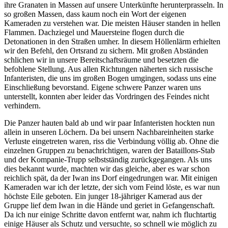
ihre Granaten in Massen auf unsere Unterkünfte herunterprasseln. In
so großen Massen, dass kaum noch ein Wort der eigenen
Kameraden zu verstehen war. Die meisten Häuser standen in hellen
Flammen. Dachziegel und Mauersteine flogen durch die
Detonationen in den Straßen umher. In diesem Höllenlärm erhielten
wir den Befehl, den Ortsrand zu sichern. Mit großen Abständen
schlichen wir in unsere Bereitschaftsräume und besetzten die
befohlene Stellung. Aus allen Richtungen näherten sich russische
Infanteristen, die uns im großen Bogen umgingen, sodass uns eine
Einschließung bevorstand. Eigene schwere Panzer waren uns
unterstellt, konnten aber leider das Vordringen des Feindes nicht
verhindern.
Die Panzer hauten bald ab und wir paar Infanteristen hockten nun
allein in unseren Löchern. Da bei unsern Nachbareinheiten starke
Verluste eingetreten waren, riss die Verbindung völlig ab. Ohne die
einzelnen Gruppen zu benachrichtigen, waren der Bataillons-Stab
und der Kompanie-Trupp selbstständig zurückgegangen. Als uns
dies bekannt wurde, machten wir das gleiche, aber es war schon
reichlich spät, da der Iwan ins Dorf eingedrungen war. Mit einigen
Kameraden war ich der letzte, der sich vom Feind löste, es war nun
höchste Eile geboten. Ein junger 18-jähriger Kamerad aus der
Gruppe lief dem Iwan in die Hände und geriet in Gefangenschaft.
Da ich nur einige Schritte davon entfernt war, nahm ich fluchtartig
einige Häuser als Schutz und versuchte, so schnell wie möglich zu