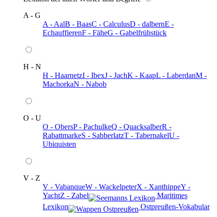
A - G
A - Aal
B - Baas
C - Calculus
D - dalbern
E -
Echauffieren
F - Fähe
G - Gabelfrühstück
H - N
H - Haarnetz
I - Ibex
J - Jach
K - Kaap
L - Laberdan
M -
Machorka
N - Nabob
O - U
O - Obers
P - Pachulke
Q - Quacksalber
R -
Rabattmarke
S - Sabberlatz
T - Tabernakel
U -
Ubiquisten
V - Z
V - Vabanque
W - Wackelpeter
X - Xanthippe
Y -
Yacht
Z - Zabel
️ Maritimes
Lexikon
️ Ostpreußen-Vokabular