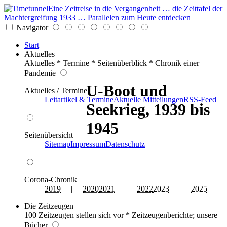
Eine Zeitreise in die Vergangenheit … die Zeittafel der
Machtergreifung 1933 … Parallelen zum Heute entdecken
Navigator
Start
Aktuelles
Aktuelles * Termine * Seitenüberblick * Chronik einer
Pandemie
U-Boot und
Aktuelles / Termine
Leitartikel & Termine
Aktuelle Mitteilungen
RSS-Feed
Seekrieg, 1939 bis
1945
Seitenübersicht
Sitemap
Impressum
Datenschutz
Corona-Chronik
2019
|
2020
2021
|
2022
2023
|
2025
Die Zeitzeugen
100 Zeitzeugen stellen sich vor * Zeitzeugenberichte; unsere
Bücher