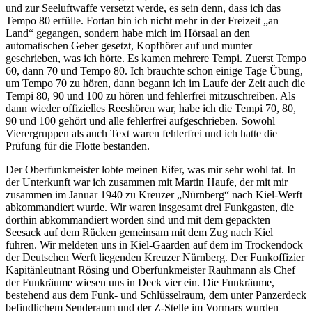
und zur Seeluftwaffe versetzt werde, es sein denn, dass ich das
Tempo 80 erfülle. Fortan bin ich nicht mehr in der Freizeit
an
Land
gegangen, sondern habe mich im Hörsaal an den
automatischen Geber gesetzt, Kopfhörer auf und munter
geschrieben, was ich hörte. Es kamen mehrere Tempi. Zuerst Tempo
60, dann 70 und Tempo 80. Ich brauchte schon einige Tage Übung,
um Tempo 70 zu hören, dann begann ich im Laufe der Zeit auch die
Tempi 80, 90 und 100 zu hören und fehlerfrei mitzuschreiben. Als
dann wieder offizielles Reeshören war, habe ich die Tempi 70, 80,
90 und 100 gehört und alle fehlerfrei aufgeschrieben. Sowohl
Vierergruppen als auch Text waren fehlerfrei und ich hatte die
Prüfung für die Flotte bestanden.
Der Oberfunkmeister lobte meinen Eifer, was mir sehr wohl tat. In
der Unterkunft war ich zusammen mit Martin Haufe, der mit mir
zusammen im Januar 1940 zu Kreuzer
Nürnberg
nach Kiel-Werft
abkommandiert wurde. Wir waren insgesamt drei Funkgasten, die
dorthin abkommandiert worden sind und mit dem gepackten
Seesack auf dem Rücken gemeinsam mit dem Zug nach Kiel
fuhren. Wir meldeten uns in Kiel-Gaarden auf dem im Trockendock
der Deutschen Werft liegenden Kreuzer Nürnberg. Der Funkoffizier
Kapitänleutnant Rösing und Oberfunkmeister Rauhmann als Chef
der Funkräume wiesen uns in Deck vier ein. Die Funkräume,
bestehend aus dem Funk- und Schlüsselraum, dem unter Panzerdeck
befindlichem Senderaum und der Z-Stelle im Vormars wurden