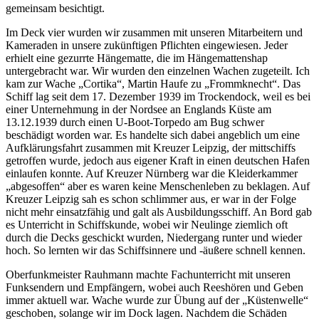
gemeinsam besichtigt.
Im Deck vier wurden wir zusammen mit unseren Mitarbeitern und
Kameraden in unsere zukünftigen Pflichten eingewiesen. Jeder
erhielt eine gezurrte Hängematte, die im Hängemattenshap
untergebracht war. Wir wurden den einzelnen Wachen zugeteilt. Ich
kam zur Wache
Cortika
, Martin Haufe zu
Frommknecht
. Das
Schiff lag seit dem 17. Dezember 1939 im Trockendock, weil es bei
einer Unternehmung in der Nordsee an Englands Küste am
13.12.1939 durch einen U-Boot-Torpedo am Bug schwer
beschädigt worden war. Es handelte sich dabei angeblich um eine
Aufklärungsfahrt zusammen mit Kreuzer Leipzig, der mittschiffs
getroffen wurde, jedoch aus eigener Kraft in einen deutschen Hafen
einlaufen konnte. Auf Kreuzer Nürnberg war die Kleiderkammer
abgesoffen
aber es waren keine Menschenleben zu beklagen. Auf
Kreuzer Leipzig sah es schon schlimmer aus, er war in der Folge
nicht mehr einsatzfähig und galt als Ausbildungsschiff. An Bord gab
es Unterricht in Schiffskunde, wobei wir Neulinge ziemlich oft
durch die Decks geschickt wurden, Niedergang runter und wieder
hoch. So lernten wir das Schiffsinnere und -äußere schnell kennen.
Oberfunkmeister Rauhmann machte Fachunterricht mit unseren
Funksendern und Empfängern, wobei auch Reeshören und Geben
immer aktuell war. Wache wurde zur Übung auf der
Küstenwelle
geschoben, solange wir im Dock lagen. Nachdem die Schäden