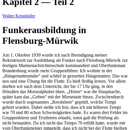
Kapitel 2 — Teil 2
Walter Kennhöfer
Funkerausbildung in
Flensburg-Mürwik
Am 1. Oktober 1939 wurde ich nach Beendigung meiner
Rekrutenzeit zur Ausbildung als Funker nach Flensburg-Mürwik zur
dortigen Marinenachrichtenschule kommandiert und Oberfunkmaat
Brandenburg wurde mein Gruppenführer. Ich wohnte in der
Hängemattenstube
und schlief in gezurrten Hängematten. Das war
neu und eine Übung für die Flotte. Es hieß fleißig lernen. Vor allem
durften wir nach dem Unterricht, der bis 17 Uhr ging, in den
Hörsälen das Morsealphabet üben.
Hören
war die Hauptsache,
später kam das
Geben
mit der Morsetaste hinzu. Zwischendurch
wurde durch sogenanntes
Reeshören
geprüft, welche Tempi
gehört wurden. Dabei stellte ich fest, dass ich mit höheren Tempi
wie 70 und 80 schon Schwierigkeiten hatte. Es waren drei Fehler im
Gruppenhören und Texthören erlaubt, sonst galt die Prüfung als
nicht bestanden. Da ich nicht das Tempo 70 erfüllt hatte, wurde mir
vom Oberfunkmeister mitgeteilt, dass ich nicht bei der Flotte bleiben