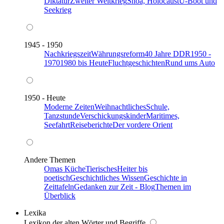
Diktatur
Zweiter Weltkrieg
Shoa, Holocaust
U-Boot und
Seekrieg
1945 - 1950
Nachkriegszeit
Währungsreform
40 Jahre DDR
1950 -
1970
1980 bis Heute
Fluchtgeschichten
Rund ums Auto
1950 - Heute
Moderne Zeiten
Weihnachtliches
Schule,
Tanzstunde
Verschickungskinder
Maritimes,
Seefahrt
Reiseberichte
Der vordere Orient
Andere Themen
Omas Küche
Tierisches
Heiter bis
poetisch
Geschichtliches Wissen
Geschichte in
Zeittafeln
Gedanken zur Zeit - Blog
Themen im
Überblick
Lexika
Lexikon der alten Wörter und Begriffe