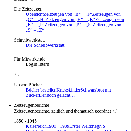
Die Zeitzeugen
Übersicht
Zeitzeugen von
B
–
F
Zeitzeugen von
G
–
H
Zeitzeugen von
H
–
K
Zeitzeugen von
K
–
P
Zeitzeugen von
P
–
S
Zeitzeugen von
S
–
Z
Schreibwerkstatt
Die Schreibwerkstatt
Für Mitwirkende
LogIn Intern
Unsere Bücher
Bücher bestellen
Kriegskinder
Schwarzbrot mit
Zucker
Dennoch gelacht…
Zeitzeugenberichte
Zeitzeugenberichte, zeitlich und thematisch geordnet
1850 - 1945
Kaiserreich
1900 - 1939
Erster Weltkrieg
NS-