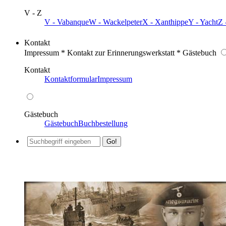
V - Z
V - Vabanque
W - Wackelpeter
X - Xanthippe
Y - Yacht
Z 
Kontakt
Impressum * Kontakt zur Erinnerungswerkstatt * Gästebuch
Kontakt
Kontaktformular
Impressum
Gästebuch
Gästebuch
Buchbestellung