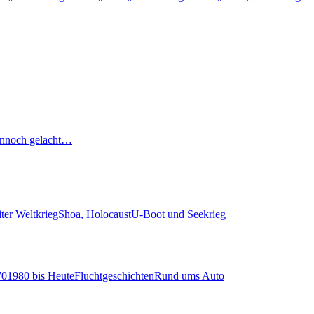
nnoch gelacht…
ter Weltkrieg
Shoa, Holocaust
U-Boot und Seekrieg
70
1980 bis Heute
Fluchtgeschichten
Rund ums Auto