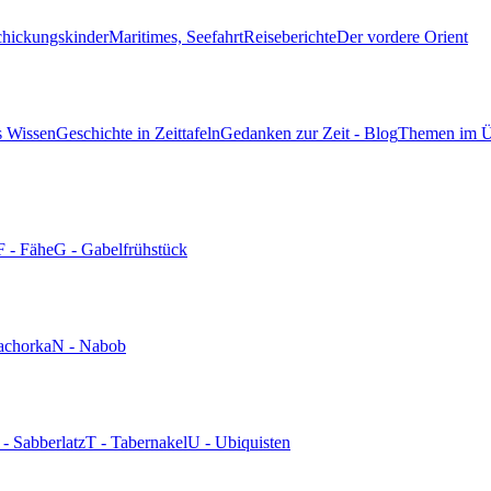
chickungskinder
Maritimes, Seefahrt
Reiseberichte
Der vordere Orient
s Wissen
Geschichte in Zeittafeln
Gedanken zur Zeit - Blog
Themen im Ü
F - Fähe
G - Gabelfrühstück
achorka
N - Nabob
 - Sabberlatz
T - Tabernakel
U - Ubiquisten