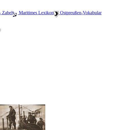
- Zabel
️ Maritimes Lexikon
️ Ostpreußen-Vokabular