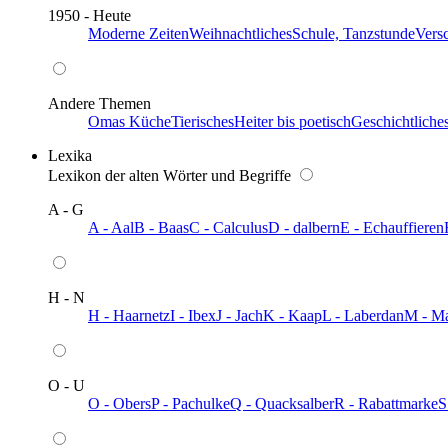
1950 - Heute
Moderne Zeiten
Weihnachtliches
Schule, Tanzstunde
Vers
Andere Themen
Omas Küche
Tierisches
Heiter bis poetisch
Geschichtliche
Lexika
Lexikon der alten Wörter und Begriffe
A - G
A - Aal
B - Baas
C - Calculus
D - dalbern
E - Echauffieren
H - N
H - Haarnetz
I - Ibex
J - Jach
K - Kaap
L - Laberdan
M - M
O - U
O - Obers
P - Pachulke
Q - Quacksalber
R - Rabattmarke
S