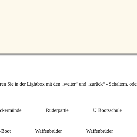
eren Sie in der Lightbox mit den
weiter
und
zurück
- Schaltern, ode
Ückermünde
Ruderpartie
U-Bootsschule
U-Boot
Waffenbrüder
Waffenbrüder