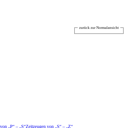
zurück zur Normalansicht
 von
P
–
S
Zeitzeugen von
S
–
Z