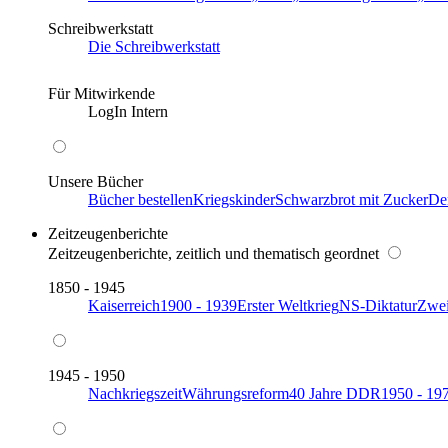
Schreibwerkstatt
Die Schreibwerkstatt
Für Mitwirkende
LogIn Intern
Unsere Bücher
Bücher bestellen
Kriegskinder
Schwarzbrot mit Zucker
De
Zeitzeugenberichte
Zeitzeugenberichte, zeitlich und thematisch geordnet
1850 - 1945
Kaiserreich
1900 - 1939
Erster Weltkrieg
NS-Diktatur
Zwei
1945 - 1950
Nachkriegszeit
Währungsreform
40 Jahre DDR
1950 - 19