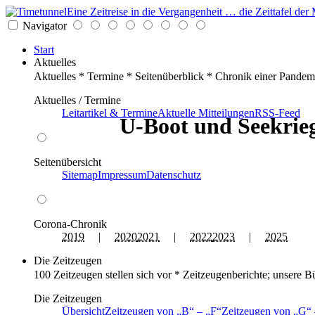
Eine Zeitreise in die Vergangenheit … die Zeittafel d
Navigator
Start
Aktuelles
Aktuelles * Termine * Seitenüberblick * Chronik einer Pandem
Aktuelles / Termine
Leitartikel & Termine
Aktuelle Mitteilungen
RSS-Feed
U-Boot und Seekrieg
Seitenübersicht
Sitemap
Impressum
Datenschutz
Corona-Chronik
2019
|
2020
2021
|
2022
2023
|
2025
Die Zeitzeugen
100 Zeitzeugen stellen sich vor * Zeitzeugenberichte; unsere B
Die Zeitzeugen
Übersicht
Zeitzeugen von
B
–
F
Zeitzeugen von
G