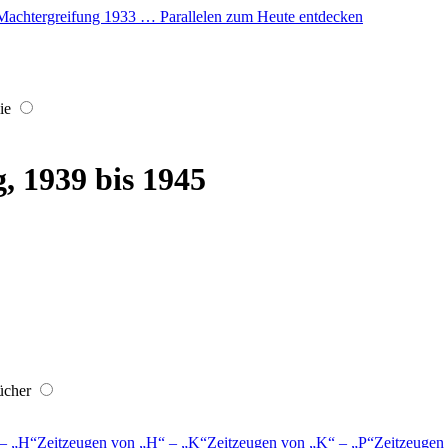
er Machtergreifung 1933 … Parallelen zum Heute entdecken
ie
, 1939 bis 1945
ücher
–
H
Zeitzeugen von
H
–
K
Zeitzeugen von
K
–
P
Zeitzeugen