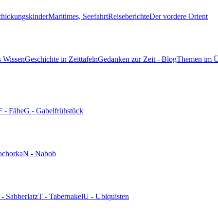
chickungskinder
Maritimes, Seefahrt
Reiseberichte
Der vordere Orient
s Wissen
Geschichte in Zeittafeln
Gedanken zur Zeit - Blog
Themen im Ü
F - Fähe
G - Gabelfrühstück
achorka
N - Nabob
 - Sabberlatz
T - Tabernakel
U - Ubiquisten