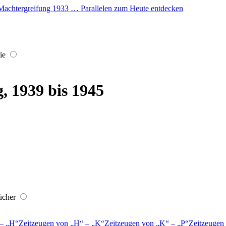
er Machtergreifung 1933 … Parallelen zum Heute entdecken
ie
, 1939 bis 1945
ücher
–
H
Zeitzeugen von
H
–
K
Zeitzeugen von
K
–
P
Zeitzeugen