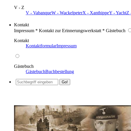
V - Z
V - Vabanque
W - Wackelpeter
X - Xanthippe
Y - Yacht
Z 
Kontakt
Impressum * Kontakt zur Erinnerungswerkstatt * Gästebuch
Kontakt
Kontaktformular
Impressum
Gästebuch
Gästebuch
Buchbestellung