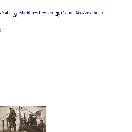
- Zabel
️ Maritimes Lexikon
️ Ostpreußen-Vokabular