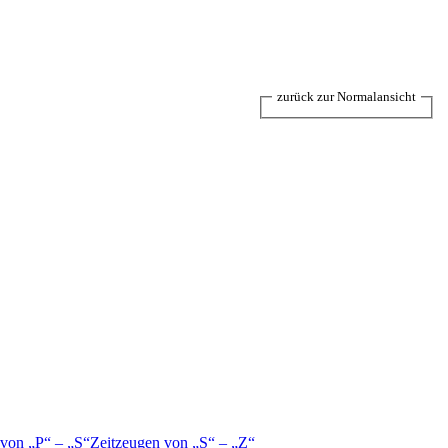
zurück zur Normalansicht
 von
P
–
S
Zeitzeugen von
S
–
Z