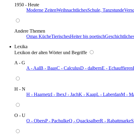
1950 - Heute
Moderne Zeiten
Weihnachtliches
Schule, Tanzstunde
Vers
Andere Themen
Omas Küche
Tierisches
Heiter bis poetisch
Geschichtliche
Lexika
Lexikon der alten Wörter und Begriffe
A - G
A - Aal
B - Baas
C - Calculus
D - dalbern
E - Echauffieren
H - N
H - Haarnetz
I - Ibex
J - Jach
K - Kaap
L - Laberdan
M - M
O - U
O - Obers
P - Pachulke
Q - Quacksalber
R - Rabattmarke
S