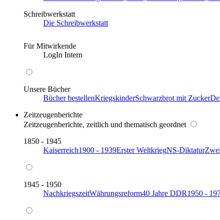
Schreibwerkstatt
Die Schreibwerkstatt
Für Mitwirkende
LogIn Intern
Unsere Bücher
Bücher bestellen
Kriegskinder
Schwarzbrot mit Zucker
De
Zeitzeugenberichte
Zeitzeugenberichte, zeitlich und thematisch geordnet
1850 - 1945
Kaiserreich
1900 - 1939
Erster Weltkrieg
NS-Diktatur
Zwei
1945 - 1950
Nachkriegszeit
Währungsreform
40 Jahre DDR
1950 - 19