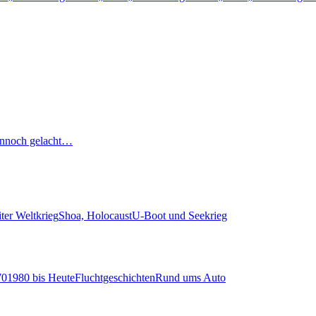
nnoch gelacht…
ter Weltkrieg
Shoa, Holocaust
U-Boot und Seekrieg
70
1980 bis Heute
Fluchtgeschichten
Rund ums Auto