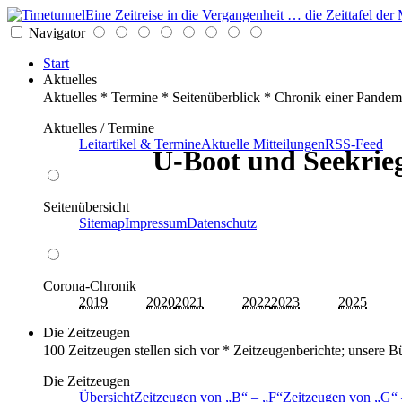
Eine Zeitreise in die Vergangenheit … die Zeittafel d
Navigator
Start
Aktuelles
Aktuelles * Termine * Seitenüberblick * Chronik einer Pandem
Aktuelles / Termine
Leitartikel & Termine
Aktuelle Mitteilungen
RSS-Feed
U-Boot und Seekrieg
Seitenübersicht
Sitemap
Impressum
Datenschutz
Corona-Chronik
2019
|
2020
2021
|
2022
2023
|
2025
Die Zeitzeugen
100 Zeitzeugen stellen sich vor * Zeitzeugenberichte; unsere B
Die Zeitzeugen
Übersicht
Zeitzeugen von
B
–
F
Zeitzeugen von
G