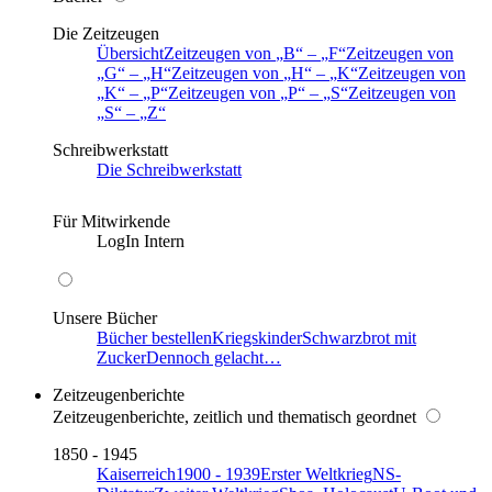
Die Zeitzeugen
Übersicht
Zeitzeugen von
B
–
F
Zeitzeugen von
G
–
H
Zeitzeugen von
H
–
K
Zeitzeugen von
K
–
P
Zeitzeugen von
P
–
S
Zeitzeugen von
S
–
Z
Schreibwerkstatt
Die Schreibwerkstatt
Für Mitwirkende
LogIn Intern
Unsere Bücher
Bücher bestellen
Kriegskinder
Schwarzbrot mit
Zucker
Dennoch gelacht…
Zeitzeugenberichte
Zeitzeugenberichte, zeitlich und thematisch geordnet
1850 - 1945
Kaiserreich
1900 - 1939
Erster Weltkrieg
NS-