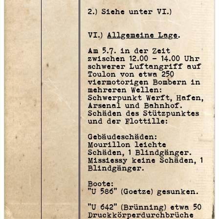
2.) Siehe unter VI.)
VI.)
Allgemeine Lage
.
Am 5.7. in der Zeit
zwischen 12.00 - 14.00 Uhr
schwerer Luftangriff auf
Toulon von etwa 250
viermotorigen Bombern in
mehreren Wellen:
Schwerpunkt Werft, Hafen,
Arsenal und Bahnhof.
Schäden des Stützpunktes
und der Flottille:
Gebäudeschäden:
Mourillon leichte
Schäden, 1 Blindgänger.
Missiessy keine Schäden, 1
Blindgänger.
Boote:
"U 586" (Goetze) gesunken.
"U 642" (Brünning) etwa 50
Druckkörperdurchbrüche