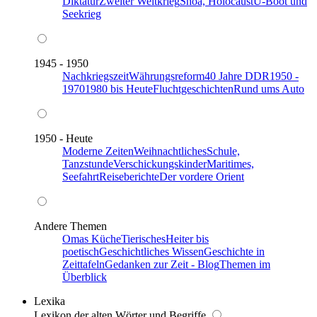
Diktatur
Zweiter Weltkrieg
Shoa, Holocaust
U-Boot und
Seekrieg
1945 - 1950
Nachkriegszeit
Währungsreform
40 Jahre DDR
1950 -
1970
1980 bis Heute
Fluchtgeschichten
Rund ums Auto
1950 - Heute
Moderne Zeiten
Weihnachtliches
Schule,
Tanzstunde
Verschickungskinder
Maritimes,
Seefahrt
Reiseberichte
Der vordere Orient
Andere Themen
Omas Küche
Tierisches
Heiter bis
poetisch
Geschichtliches Wissen
Geschichte in
Zeittafeln
Gedanken zur Zeit - Blog
Themen im
Überblick
Lexika
Lexikon der alten Wörter und Begriffe