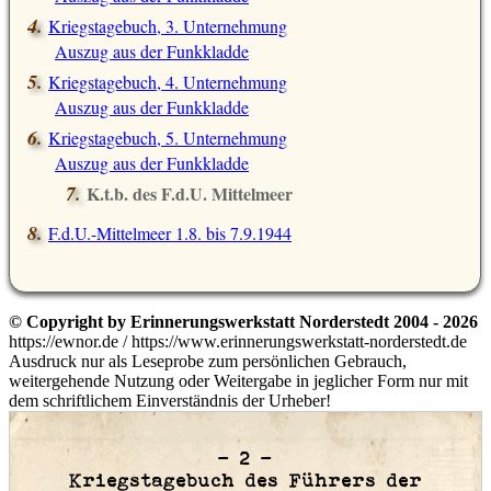
Kriegstagebuch, 3. Unternehmung
Auszug aus der Funkkladde
Kriegstagebuch, 4. Unternehmung
Auszug aus der Funkkladde
Kriegstagebuch, 5. Unternehmung
Auszug aus der Funkkladde
K.t.b. des F.d.U. Mittelmeer
F.d.U.-Mittelmeer 1.8. bis 7.9.1944
© Copyright by Erinnerungswerkstatt Norderstedt 2004 - 2026
https://ewnor.de / https://www.erinnerungswerkstatt-norderstedt.de
Ausdruck nur als Leseprobe zum persönlichen Gebrauch,
weitergehende Nutzung oder Weitergabe in jeglicher Form nur mit
dem schriftlichem Einverständnis der Urheber!
– 2 –
Kriegstagebuch des Führers der