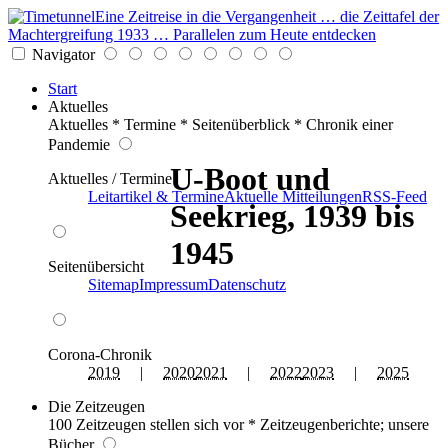
Eine Zeitreise in die Vergangenheit … die Zeittafel der
Machtergreifung 1933 … Parallelen zum Heute entdecken
Navigator
Start
Aktuelles
Aktuelles * Termine * Seitenüberblick * Chronik einer
Pandemie
U-Boot und
Aktuelles / Termine
Leitartikel & Termine
Aktuelle Mitteilungen
RSS-Feed
Seekrieg, 1939 bis
1945
Seitenübersicht
Sitemap
Impressum
Datenschutz
Corona-Chronik
2019
|
2020
2021
|
2022
2023
|
2025
Die Zeitzeugen
100 Zeitzeugen stellen sich vor * Zeitzeugenberichte; unsere
Bücher