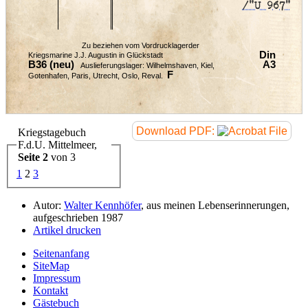
/"U 967"
Zu beziehen vom Vordrucklagerder
Din
Kriegsmarine J.J. Augustin in Glückstadt
B36 (neu)
A3
Auslieferungslager: Wilhelmshaven, Kiel,
F
Gotenhafen, Paris, Utrecht, Oslo, Reval.
Download PDF:
Kriegstagebuch
F.d.U. Mittelmeer,
Seite 2
von 3
1
2
3
Autor:
Walter Kennhöfer
, aus meinen Lebenserinnerungen,
aufgeschrieben 1987
Artikel drucken
Seitenanfang
SiteMap
Impressum
Kontakt
Gästebuch