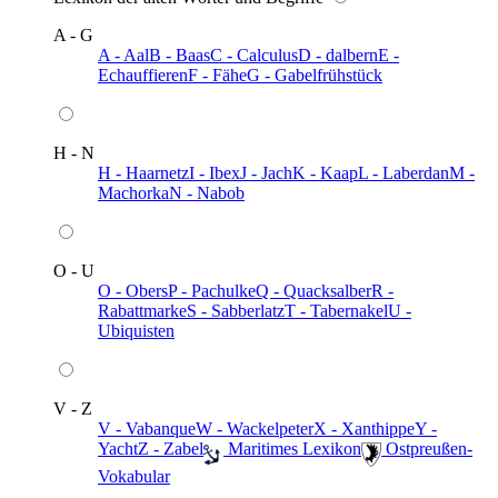
A - G
A - Aal
B - Baas
C - Calculus
D - dalbern
E -
Echauffieren
F - Fähe
G - Gabelfrühstück
H - N
H - Haarnetz
I - Ibex
J - Jach
K - Kaap
L - Laberdan
M -
Machorka
N - Nabob
O - U
O - Obers
P - Pachulke
Q - Quacksalber
R -
Rabattmarke
S - Sabberlatz
T - Tabernakel
U -
Ubiquisten
V - Z
V - Vabanque
W - Wackelpeter
X - Xanthippe
Y -
Yacht
Z - Zabel
️ Maritimes Lexikon
️ Ostpreußen-
Vokabular