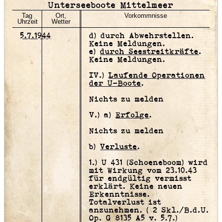
Unterseeboote Mittelmeer
Tag
Ort,
Vorkommnisse
Uhrzeit
Wetter
5.7.1944
d)
durch Abwehrstellen
.
Keine Meldungen.
e)
durch Seestreitkräfte
.
Keine Meldungen.
IV.)
Laufende Operationen
der U-Boote
.
Nichts zu melden
V.) a)
Erfolge
.
Nichts zu melden
b)
Verluste
.
1.) U 431 (Schoeneboom) wird
mit Wirkung vom 23.10.43
für endgültig vermisst
erklärt. Keine neuen
Erkenntnisse.
Totalverlust ist
anzunehmen. ( 2 Skl./B.d.U.
Op. G 8135 A5 v. 5.7.)