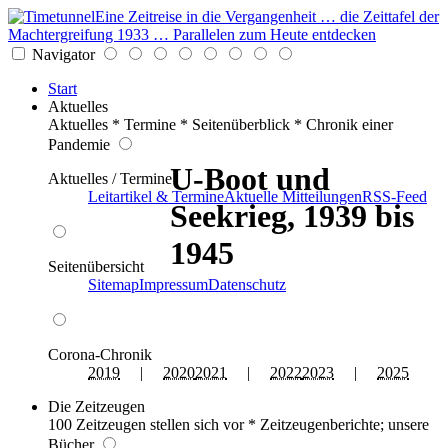
Eine Zeitreise in die Vergangenheit … die Zeittafel der
Machtergreifung 1933 … Parallelen zum Heute entdecken
Navigator
Start
Aktuelles
Aktuelles * Termine * Seitenüberblick * Chronik einer
Pandemie
U-Boot und
Aktuelles / Termine
Leitartikel & Termine
Aktuelle Mitteilungen
RSS-Feed
Seekrieg, 1939 bis
1945
Seitenübersicht
Sitemap
Impressum
Datenschutz
Corona-Chronik
2019
|
2020
2021
|
2022
2023
|
2025
Die Zeitzeugen
100 Zeitzeugen stellen sich vor * Zeitzeugenberichte; unsere
Bücher