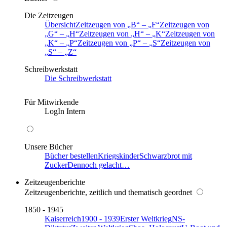
Die Zeitzeugen
Übersicht
Zeitzeugen von
B
–
F
Zeitzeugen von
G
–
H
Zeitzeugen von
H
–
K
Zeitzeugen von
K
–
P
Zeitzeugen von
P
–
S
Zeitzeugen von
S
–
Z
Schreibwerkstatt
Die Schreibwerkstatt
Für Mitwirkende
LogIn Intern
Unsere Bücher
Bücher bestellen
Kriegskinder
Schwarzbrot mit
Zucker
Dennoch gelacht…
Zeitzeugenberichte
Zeitzeugenberichte, zeitlich und thematisch geordnet
1850 - 1945
Kaiserreich
1900 - 1939
Erster Weltkrieg
NS-