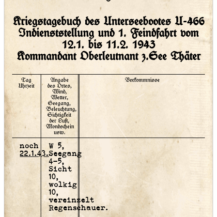
Kriegstagebuch des Unterseebootes U-466
Indienststellung und 1. Feindfahrt vom
12.1. bis 11.2. 1943
Kommandant Oberleutnant z.See Thäter
Tag
Angabe
Vorkommnisse
Uhrzeit
des Ortes,
Wind,
Wetter,
Seegang,
Beleuchtung,
Sichtigkeit
der Luft,
Mondschein
usw.
noch
W 5,
22.1.43.
Seegang
4-5,
Sicht
10,
wolkig
10,
vereinzelt
Regenschauer.