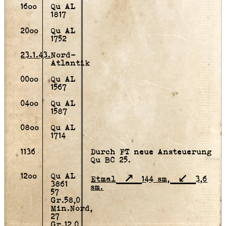
16oo
Qu AL
1817
20oo
Qu AL
1752
23.1.43.
Nord-
Atlantik
00oo
Qu AL
1567
04oo
Qu AL
1587
08oo
Qu AL
1714
1136
Durch FT neue Ansteuerung
Qu BC 25.
12oo
Qu AL
Etmal
144 sm,
3,6
3861
sm.
57
Gr.58,0
Min.Nord,
27
Gr.12,0