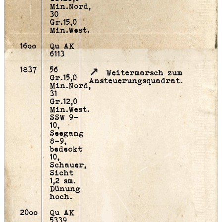
Min.Nord,
30
Gr.15,0
Min.West.
16oo
Qu AK
6113
1837
56
Weitermarsch zum
Gr.15,0
Ansteuerungsquadrat.
Min.Nord,
31
Gr.12,0
Min.West.
SSW 9-
10,
Seegang
8-9,
bedeckt
10,
Schauer,
Sicht
1,2 sm.
Dünung
hoch.
20oo
Qu AK
5339