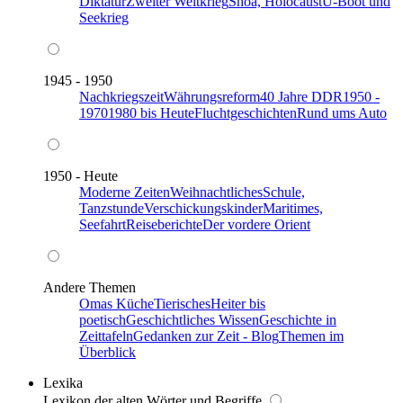
Diktatur
Zweiter Weltkrieg
Shoa, Holocaust
U-Boot und
Seekrieg
1945 - 1950
Nachkriegszeit
Währungsreform
40 Jahre DDR
1950 -
1970
1980 bis Heute
Fluchtgeschichten
Rund ums Auto
1950 - Heute
Moderne Zeiten
Weihnachtliches
Schule,
Tanzstunde
Verschickungskinder
Maritimes,
Seefahrt
Reiseberichte
Der vordere Orient
Andere Themen
Omas Küche
Tierisches
Heiter bis
poetisch
Geschichtliches Wissen
Geschichte in
Zeittafeln
Gedanken zur Zeit - Blog
Themen im
Überblick
Lexika
Lexikon der alten Wörter und Begriffe