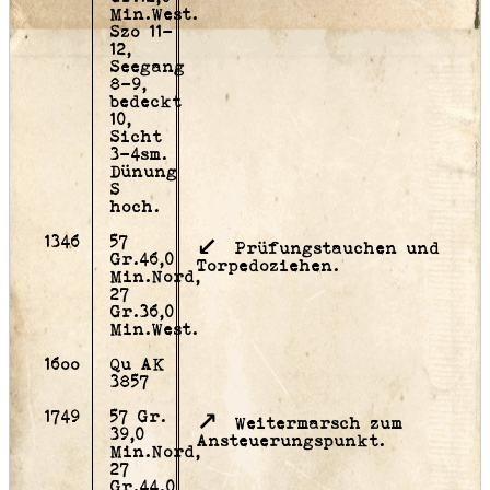
Min.West.
Szo 11-
12,
Seegang
8-9,
bedeckt
10,
Sicht
3-4sm.
Dünung
S
hoch.
1346
57
Prüfungstauchen und
Gr.46,0
Torpedoziehen.
Min.Nord,
27
Gr.36,0
Min.West.
16oo
Qu AK
3857
1749
57 Gr.
Weitermarsch zum
39,0
Ansteuerungspunkt.
Min.Nord,
27
Gr.44.0