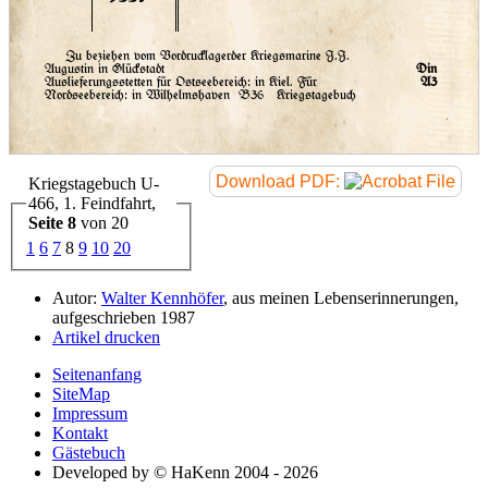
Zu beziehen vom Vordrucklagerder Kriegsmarine J.J.
Augustin in Glückstadt
Din
Auslieferungsstetten für Ostseebereich: in Kiel. Für
A3
Nordseebereich: in Wilhelmshaven
B36 Kriegstagebuch
Download PDF:
Kriegstagebuch U-
466, 1. Feindfahrt,
Seite 8
von 20
1
6
7
8
9
10
20
Autor:
Walter Kennhöfer
, aus meinen Lebenserinnerungen,
aufgeschrieben 1987
Artikel drucken
Seitenanfang
SiteMap
Impressum
Kontakt
Gästebuch
Developed by © HaKenn 2004 - 2026