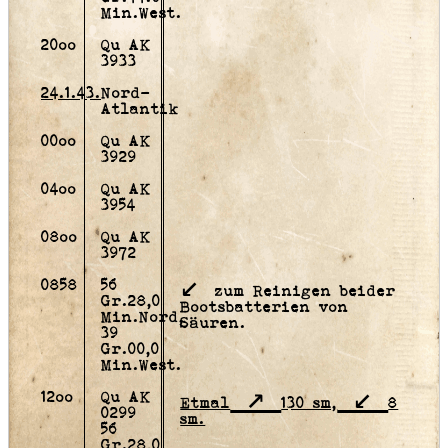
Min.West.
20oo
Qu AK
3933
24.1.43.
Nord-
Atlantik
00oo
Qu AK
3929
04oo
Qu AK
3954
08oo
Qu AK
3972
0858
56
zum Reinigen beider
Gr.28,0
Bootsbatterien von
Min.Nord,
Säuren.
39
Gr.00,0
Min.West.
12oo
Qu AK
Etmal
130 sm,
8
0299
sm.
56
Gr.28,0