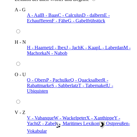
A - G
A - Aal
B - Baas
C - Calculus
D - dalbern
E -
Echauffieren
F - Fähe
G - Gabelfrühstück
H - N
H - Haarnetz
I - Ibex
J - Jach
K - Kaap
L - Laberdan
M -
Machorka
N - Nabob
O - U
O - Obers
P - Pachulke
Q - Quacksalber
R -
Rabattmarke
S - Sabberlatz
T - Tabernakel
U -
Ubiquisten
V - Z
V - Vabanque
W - Wackelpeter
X - Xanthippe
Y -
Yacht
Z - Zabel
️ Maritimes Lexikon
️ Ostpreußen-
Vokabular