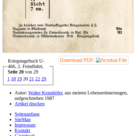
Sicht
7 sm.
Zu beziehen vom Vordrucklagerder Kriegsmarine J.J.
Augustin in Glückstadt
Din
Auslieferungsstetten für Ostseebereich: in Kiel. Für
A3
Nordseebereich: in Wilhelmshaven
B36 Kriegstagebuch
Download PDF:
Kriegstagebuch U-
466, 2. Feindfahrt,
Seite 20
von 29
1
18
19
20
21
22
29
Autor:
Walter Kennhöfer
, aus meinen Lebenserinnerungen,
aufgeschrieben 1987
Artikel drucken
Seitenanfang
SiteMap
Impressum
Kontakt
Gästebuch