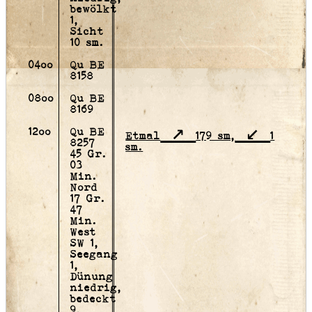
bewölkt
1,
Sicht
10 sm.
04oo
Qu BE
8158
08oo
Qu BE
8169
12oo
Qu BE
Etmal
179 sm,
1
8257
sm.
45 Gr.
03
Min.
Nord
17 Gr.
47
Min.
West
SW 1,
Seegang
1,
Dünung
niedrig,
bedeckt
9,