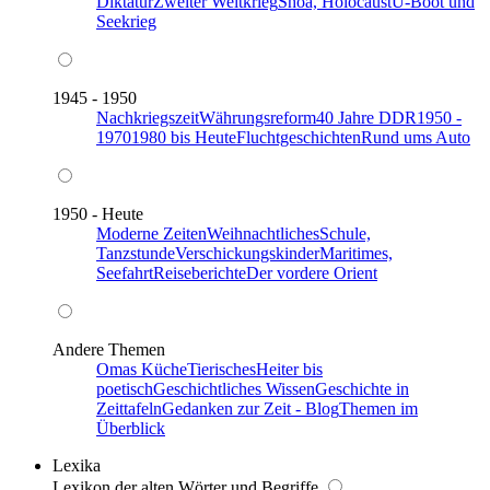
Diktatur
Zweiter Weltkrieg
Shoa, Holocaust
U-Boot und
Seekrieg
1945 - 1950
Nachkriegszeit
Währungsreform
40 Jahre DDR
1950 -
1970
1980 bis Heute
Fluchtgeschichten
Rund ums Auto
1950 - Heute
Moderne Zeiten
Weihnachtliches
Schule,
Tanzstunde
Verschickungskinder
Maritimes,
Seefahrt
Reiseberichte
Der vordere Orient
Andere Themen
Omas Küche
Tierisches
Heiter bis
poetisch
Geschichtliches Wissen
Geschichte in
Zeittafeln
Gedanken zur Zeit - Blog
Themen im
Überblick
Lexika
Lexikon der alten Wörter und Begriffe