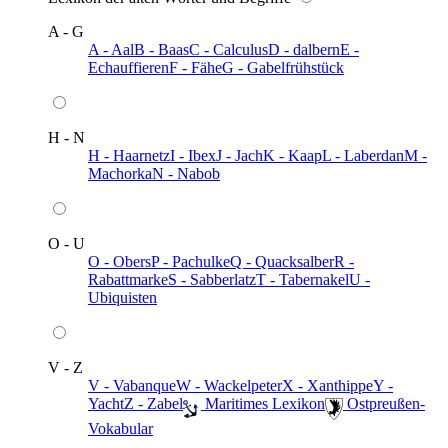
A - G
A - Aal
B - Baas
C - Calculus
D - dalbern
E -
Echauffieren
F - Fähe
G - Gabelfrühstück
H - N
H - Haarnetz
I - Ibex
J - Jach
K - Kaap
L - Laberdan
M -
Machorka
N - Nabob
O - U
O - Obers
P - Pachulke
Q - Quacksalber
R -
Rabattmarke
S - Sabberlatz
T - Tabernakel
U -
Ubiquisten
V - Z
V - Vabanque
W - Wackelpeter
X - Xanthippe
Y -
Yacht
Z - Zabel
️ Maritimes Lexikon
️ Ostpreußen-
Vokabular