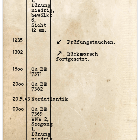
1,
Dünung
niedrig,
bewölkt
6,
Sicht
12 sm.
1235
Prüfungstauchen.
1302
Rückmarsch
fortgesetzt.
16oo
Qu BE
7371
20oo
Qu BE
7382
20.5.43
Nordatlantik
00oo
Qu BE
7369
WNW 2,
Seegang
1,
Dünung
niedrig,