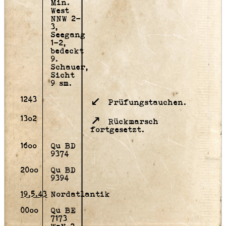
Min.
West
NNW 2-
3,
Seegang
1-2,
bedeckt
9.
Schauer,
Sicht
9 sm.
1243
Prüfungstauchen.
13o2
Rückmarsch
fortgesetzt.
16oo
Qu BD
9374
20oo
Qu BD
9394
19.5.43
Nordatlantik
00oo
Qu BE
7173