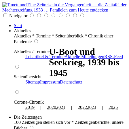
Eine Zeitreise in die Vergangenheit … die Zeittafel der
Machtergreifung 1933 … Parallelen zum Heute entdecken
Navigator
Start
Aktuelles
Aktuelles * Termine * Seitenüberblick * Chronik einer
Pandemie
U-Boot und
Aktuelles / Termine
Leitartikel & Termine
Aktuelle Mitteilungen
RSS-Feed
Seekrieg, 1939 bis
1945
Seitenübersicht
Sitemap
Impressum
Datenschutz
Corona-Chronik
2019
|
2020
2021
|
2022
2023
|
2025
Die Zeitzeugen
100 Zeitzeugen stellen sich vor * Zeitzeugenberichte; unsere
Bücher