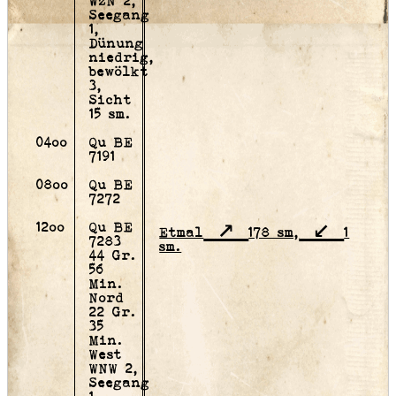
WzN 2,
Seegang
1,
Dünung
niedrig,
bewölkt
3,
Sicht
15 sm.
04oo
Qu BE
7191
08oo
Qu BE
7272
12oo
Qu BE
Etmal
178 sm,
1
7283
sm.
44 Gr.
56
Min.
Nord
22 Gr.
35
Min.
West
WNW 2,
Seegang