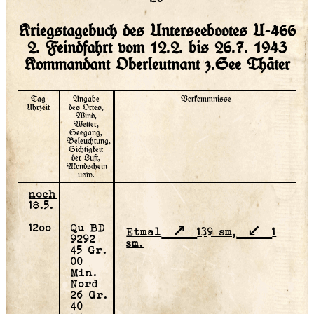
Kriegstagebuch des Unterseebootes U-466
2. Feindfahrt vom 12.2. bis 26.7. 1943
Kommandant Oberleutnant z.See Thäter
Tag
Angabe
Vorkommnisse
Uhrzeit
des Ortes,
Wind,
Wetter,
Seegang,
Beleuchtung,
Sichtigkeit
der Luft,
Mondschein
usw.
noch
18.5.
12oo
Qu BD
Etmal
139 sm,
1
9292
sm.
45 Gr.
00
Min.
Nord
26 Gr.
40