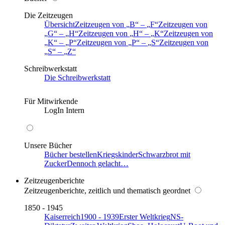
Die Zeitzeugen
Übersicht
Zeitzeugen von
B
–
F
Zeitzeugen von
G
–
H
Zeitzeugen von
H
–
K
Zeitzeugen von
K
–
P
Zeitzeugen von
P
–
S
Zeitzeugen von
S
–
Z
Schreibwerkstatt
Die Schreibwerkstatt
Für Mitwirkende
LogIn Intern
Unsere Bücher
Bücher bestellen
Kriegskinder
Schwarzbrot mit
Zucker
Dennoch gelacht…
Zeitzeugenberichte
Zeitzeugenberichte, zeitlich und thematisch geordnet
1850 - 1945
Kaiserreich
1900 - 1939
Erster Weltkrieg
NS-