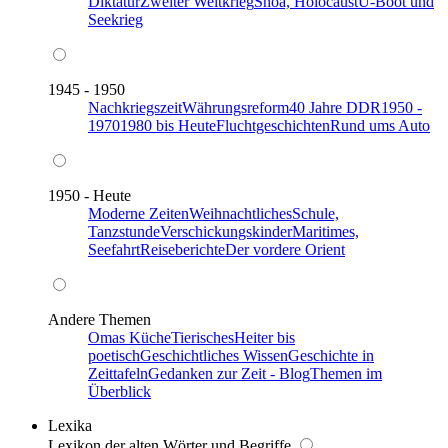
Diktatur
Zweiter Weltkrieg
Shoa, Holocaust
U-Boot und
Seekrieg
1945 - 1950
Nachkriegszeit
Währungsreform
40 Jahre DDR
1950 -
1970
1980 bis Heute
Fluchtgeschichten
Rund ums Auto
1950 - Heute
Moderne Zeiten
Weihnachtliches
Schule,
Tanzstunde
Verschickungskinder
Maritimes,
Seefahrt
Reiseberichte
Der vordere Orient
Andere Themen
Omas Küche
Tierisches
Heiter bis
poetisch
Geschichtliches Wissen
Geschichte in
Zeittafeln
Gedanken zur Zeit - Blog
Themen im
Überblick
Lexika
Lexikon der alten Wörter und Begriffe