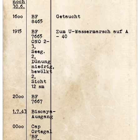
noch
30.6.
16oo
BF
Getaucht
8465
1915
BF
Zum U-Wassermarsch auf A
7665
- 40
ONO 2-
3,
Seeg.
2,
Dünung
niedrig,
bewölkt
2,
Sicht
12 sm
20oo
BF
7667
1.7.43
Biscaya-
Ausgang
00oo
Cap
Ortegal
BF