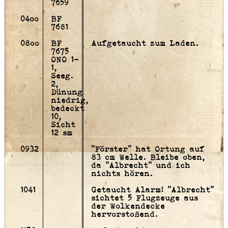
7659
04oo
BF
7681
08oo
BF
Aufgetaucht zum Laden.
7675
ONO 1-
1,
Seeg.
2,
Dünung
niedrig,
bedeckt
10,
Sicht
12 sm
0932
"Förster" hat Ortung auf
83 cm Welle. Bleibe oben,
da "Albrecht" und ich
nichts hören.
1041
Getaucht Alarm! "Albrecht"
sichtet 5 Flugzeuge aus
der Wolkendecke
hervorstoßend.