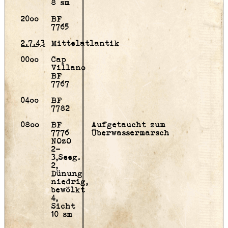
8 sm
20oo
BF
7765
2.7.43
Mittelatlantik
00oo
Cap
Villano
BF
7767
04oo
BF
7782
08oo
BF
Aufgetaucht zum
7776
Überwassermarsch
NOzO
2-
3,Seeg.
2,
Dünung
niedrig,
bewölkt
4,
Sicht
10 sm