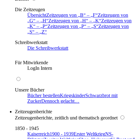
Die Zeitzeugen
Übersicht
Zeitzeugen von
B
–
F
Zeitzeugen von
G
–
H
Zeitzeugen von
H
–
K
Zeitzeugen von
K
–
P
Zeitzeugen von
P
–
S
Zeitzeugen von
S
–
Z
Schreibwerkstatt
Die Schreibwerkstatt
Für Mitwirkende
LogIn Intern
Unsere Bücher
Bücher bestellen
Kriegskinder
Schwarzbrot mit
Zucker
Dennoch gelacht…
Zeitzeugenberichte
Zeitzeugenberichte, zeitlich und thematisch geordnet
1850 - 1945
Kaiserreich
1900 - 1939
Erster Weltkrieg
NS-