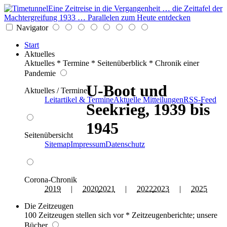
Eine Zeitreise in die Vergangenheit … die Zeittafel der
Machtergreifung 1933 … Parallelen zum Heute entdecken
Navigator
Start
Aktuelles
Aktuelles * Termine * Seitenüberblick * Chronik einer
Pandemie
U-Boot und
Aktuelles / Termine
Leitartikel & Termine
Aktuelle Mitteilungen
RSS-Feed
Seekrieg, 1939 bis
1945
Seitenübersicht
Sitemap
Impressum
Datenschutz
Corona-Chronik
2019
|
2020
2021
|
2022
2023
|
2025
Die Zeitzeugen
100 Zeitzeugen stellen sich vor * Zeitzeugenberichte; unsere
Bücher