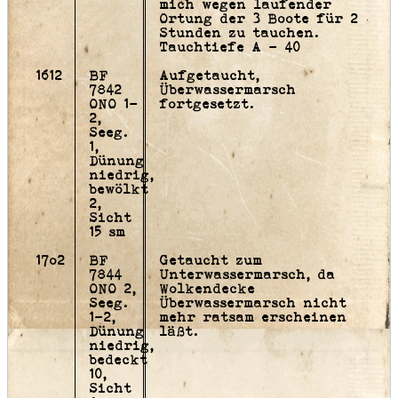
mich wegen laufender
Ortung der 3 Boote für 2
Stunden zu tauchen.
Tauchtiefe A - 40
1612
BF
Aufgetaucht,
7842
Überwassermarsch
ONO 1-
fortgesetzt.
2,
Seeg.
1,
Dünung
niedrig,
bewölkt
2,
Sicht
15 sm
17o2
BF
Getaucht zum
7844
Unterwassermarsch, da
ONO 2,
Wolkendecke
Seeg.
Überwassermarsch nicht
1-2,
mehr ratsam erscheinen
Dünung
läßt.
niedrig,
bedeckt
10,
Sicht