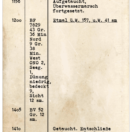
1156
Aufgetaucht,
Überwassermarsch
fortgesetzt.
12oo
BF
Etmal ü.W. 157, u.W. 41 sm
7829
43 Gr.
36 Min
Nord
9 Gr.
38
Min.
West
ONO 2,
Seeg.
1,
Dünung
niedrig,
bedeckt
9,
Sicht
12 sm.
14o5
BV 52
Gr. 12
sm.
141o
Getaucht. Entschließe