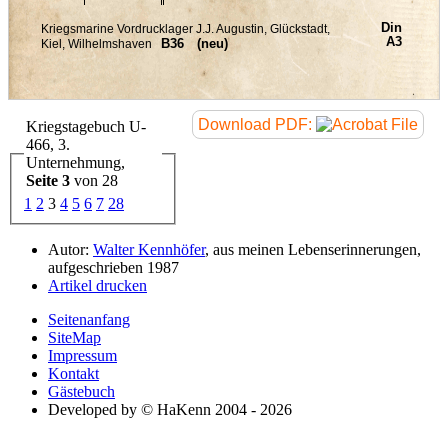
Download PDF:
Kriegstagebuch U-
466, 3.
Unternehmung,
Seite 3
von 28
1
2
3
4
5
6
7
28
Autor:
Walter Kennhöfer
, aus meinen Lebenserinnerungen,
aufgeschrieben 1987
Artikel drucken
Seitenanfang
SiteMap
Impressum
Kontakt
Gästebuch
Developed by © HaKenn 2004 - 2026