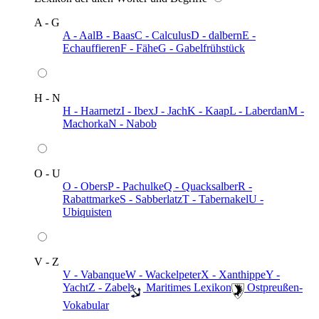
A - G
A - Aal
B - Baas
C - Calculus
D - dalbern
E -
Echauffieren
F - Fähe
G - Gabelfrühstück
H - N
H - Haarnetz
I - Ibex
J - Jach
K - Kaap
L - Laberdan
M -
Machorka
N - Nabob
O - U
O - Obers
P - Pachulke
Q - Quacksalber
R -
Rabattmarke
S - Sabberlatz
T - Tabernakel
U -
Ubiquisten
V - Z
V - Vabanque
W - Wackelpeter
X - Xanthippe
Y -
Yacht
Z - Zabel
️ Maritimes Lexikon
️ Ostpreußen-
Vokabular