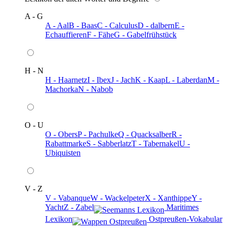
A - G
A - Aal
B - Baas
C - Calculus
D - dalbern
E -
Echauffieren
F - Fähe
G - Gabelfrühstück
H - N
H - Haarnetz
I - Ibex
J - Jach
K - Kaap
L - Laberdan
M -
Machorka
N - Nabob
O - U
O - Obers
P - Pachulke
Q - Quacksalber
R -
Rabattmarke
S - Sabberlatz
T - Tabernakel
U -
Ubiquisten
V - Z
V - Vabanque
W - Wackelpeter
X - Xanthippe
Y -
Yacht
Z - Zabel
️ Maritimes
Lexikon
️ Ostpreußen-Vokabular