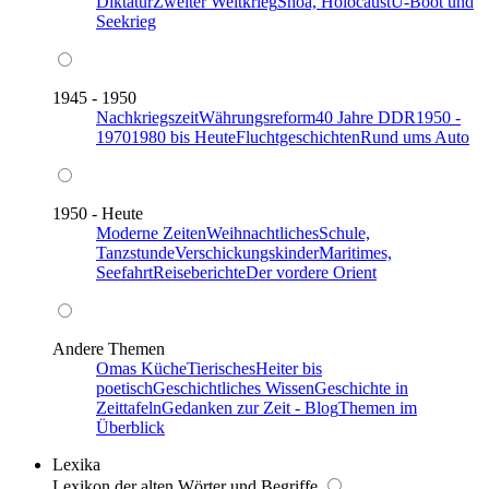
Diktatur
Zweiter Weltkrieg
Shoa, Holocaust
U-Boot und
Seekrieg
1945 - 1950
Nachkriegszeit
Währungsreform
40 Jahre DDR
1950 -
1970
1980 bis Heute
Fluchtgeschichten
Rund ums Auto
1950 - Heute
Moderne Zeiten
Weihnachtliches
Schule,
Tanzstunde
Verschickungskinder
Maritimes,
Seefahrt
Reiseberichte
Der vordere Orient
Andere Themen
Omas Küche
Tierisches
Heiter bis
poetisch
Geschichtliches Wissen
Geschichte in
Zeittafeln
Gedanken zur Zeit - Blog
Themen im
Überblick
Lexika
Lexikon der alten Wörter und Begriffe