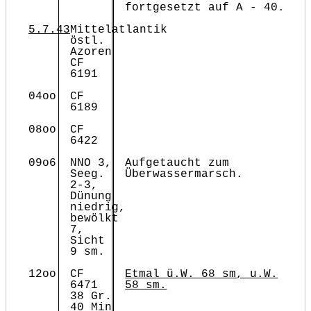
fortgesetzt auf A - 40.
5.7.43
Mittelatlantik
östl.
Azoren
CF
6191
04oo
CF
6189
08oo
CF
6422
09o6
NNO 3,
Aufgetaucht zum
Seeg.
Überwassermarsch.
2-3,
Dünung
niedrig,
bewölkt
7,
Sicht
9 sm.
12oo
CF
Etmal ü.W. 68 sm, u.W.
6471
58 sm.
38 Gr.
40 Min