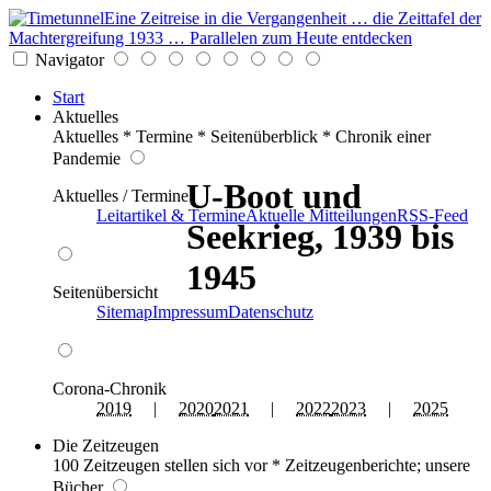
Eine Zeitreise in die Vergangenheit … die Zeittafel der
Machtergreifung 1933 … Parallelen zum Heute entdecken
Navigator
Start
Aktuelles
Aktuelles * Termine * Seitenüberblick * Chronik einer
Pandemie
U-Boot und
Aktuelles / Termine
Leitartikel & Termine
Aktuelle Mitteilungen
RSS-Feed
Seekrieg, 1939 bis
1945
Seitenübersicht
Sitemap
Impressum
Datenschutz
Corona-Chronik
2019
|
2020
2021
|
2022
2023
|
2025
Die Zeitzeugen
100 Zeitzeugen stellen sich vor * Zeitzeugenberichte; unsere
Bücher