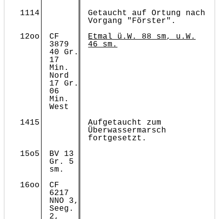
1114
Getaucht auf Ortung nach
Vorgang "Förster".
12oo
CF
Etmal ü.W. 88 sm, u.W.
3879
46 sm.
40 Gr.
17
Min.
Nord
17 Gr.
06
Min.
West
1415
Aufgetaucht zum
Überwassermarsch
fortgesetzt.
15o5
BV 13
Gr. 5
sm.
16oo
CF
6217
NNO 3,
Seeg.
2,