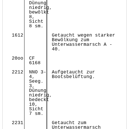
Dünung
niedrig,
bewölkt
8,
Sicht
8 sm.
1612
Getaucht wegen starker
Bewölkung zum
Unterwassermarsch A -
40.
20oo
CF
6168
2212
NNO 3-
Aufgetaucht zur
4,
Bootsbelüftung.
Seeg.
3,
Dünung
niedrig,
bedeckt
10,
Sicht
7 sm.
2231
Getaucht zum
Unterwassermarsch