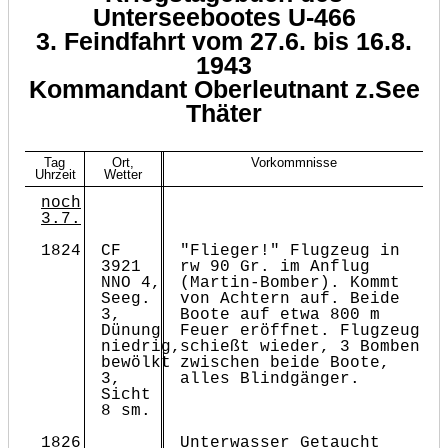
Unterseebootes U-466
3. Feindfahrt vom 27.6. bis 16.8.
1943
Kommandant Oberleutnant z.See
Thäter
Tag
Ort,
Vorkommnisse
Uhrzeit
Wetter
noch
3.7.
1824
CF
"Flieger!" Flugzeug in
3921
rw 90 Gr. im Anflug
NNO 4,
(Martin-Bomber). Kommt
Seeg.
von Achtern auf. Beide
3,
Boote auf etwa 800 m
Dünung
Feuer eröffnet. Flugzeug
niedrig,
schießt wieder, 3 Bomben
bewölkt
zwischen beide Boote,
3,
alles Blindgänger.
Sicht
8 sm.
1826
Unterwasser
Getaucht