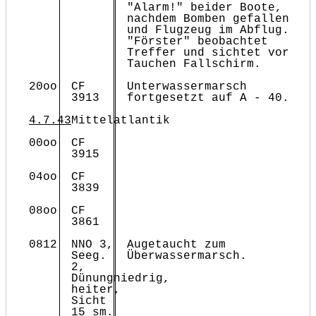
"Alarm!" beider Boote,
nachdem Bomben gefallen
und Flugzeug im Abflug.
"Förster" beobachtet
Treffer und sichtet vor
Tauchen Fallschirm.
20oo
CF
Unterwassermarsch
3913
fortgesetzt auf A - 40.
4.7.43
Mittelatlantik
00oo
CF
3915
04oo
CF
3839
08oo
CF
3861
0812
NNO 3,
Augetaucht zum
Seeg.
Überwassermarsch.
2,
Dünungniedrig,
heiter,
Sicht
15 sm.