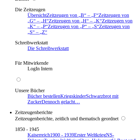
Die Zeitzeugen
Übersicht
Zeitzeugen von
B
–
F
Zeitzeugen von
G
–
H
Zeitzeugen von
H
–
K
Zeitzeugen von
K
–
P
Zeitzeugen von
P
–
S
Zeitzeugen von
S
–
Z
Schreibwerkstatt
Die Schreibwerkstatt
Für Mitwirkende
LogIn Intern
Unsere Bücher
Bücher bestellen
Kriegskinder
Schwarzbrot mit
Zucker
Dennoch gelacht…
Zeitzeugenberichte
Zeitzeugenberichte, zeitlich und thematisch geordnet
1850 - 1945
Kaiserreich
1900 - 1939
Erster Weltkrieg
NS-