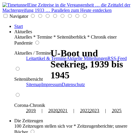
Eine Zeitreise in die Vergangenheit … die Zeittafel der
Machtergreifung 1933 … Parallelen zum Heute entdecken
Navigator
Start
Aktuelles
Aktuelles * Termine * Seitenüberblick * Chronik einer
Pandemie
U-Boot und
Aktuelles / Termine
Leitartikel & Termine
Aktuelle Mitteilungen
RSS-Feed
Seekrieg, 1939 bis
1945
Seitenübersicht
Sitemap
Impressum
Datenschutz
Corona-Chronik
2019
|
2020
2021
|
2022
2023
|
2025
Die Zeitzeugen
100 Zeitzeugen stellen sich vor * Zeitzeugenberichte; unsere
Bücher