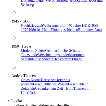
Diktatur
Zweiter Weltkrieg
Shoa, Holocaust
U-Boot und
Seekrieg
1945 - 1950
Nachkriegszeit
Währungsreform
40 Jahre DDR
1950 -
1970
1980 bis Heute
Fluchtgeschichten
Rund ums Auto
1950 - Heute
Moderne Zeiten
Weihnachtliches
Schule,
Tanzstunde
Verschickungskinder
Maritimes,
Seefahrt
Reiseberichte
Der vordere Orient
Andere Themen
Omas Küche
Tierisches
Heiter bis
poetisch
Geschichtliches Wissen
Geschichte in
Zeittafeln
Gedanken zur Zeit - Blog
Themen im
Überblick
Lexika
Lexikon der alten Wörter und Begriffe