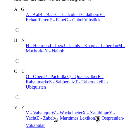
A - G
A - Aal
B - Baas
C - Calculus
D - dalbern
E -
Echauffieren
F - Fähe
G - Gabelfrühstück
H - N
H - Haarnetz
I - Ibex
J - Jach
K - Kaap
L - Laberdan
M -
Machorka
N - Nabob
O - U
O - Obers
P - Pachulke
Q - Quacksalber
R -
Rabattmarke
S - Sabberlatz
T - Tabernakel
U -
Ubiquisten
V - Z
V - Vabanque
W - Wackelpeter
X - Xanthippe
Y -
Yacht
Z - Zabel
️ Maritimes Lexikon
️ Ostpreußen-
Vokabular