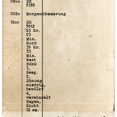
08oo
DR
5355
092o
Morgendämmerung
12oo
DR
5612
23 Gr.
03
Min.
Nord
39 Gr.
33
Min.
West
NOzO
3,
Seeg.
2,
Dünung
niedrig,
bewölkt
4,
vereinzelt
Regen,
Sicht
12 sm.