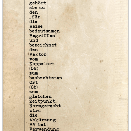
gehört
sie zu
den
„für
die
Reise
bedeutsamen
Begriffen“
und
bezeichnet
den
Vektor
vom
Koppelort
(Ok)
zum
beobachteten
Ort
(Ob)
zum
gleichen
Zeitpunkt.
Normgerecht
wird
die
Abkürzung
BV bei
Verwendung