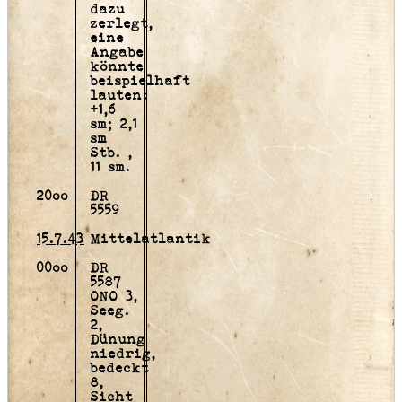
dazu
zerlegt,
eine
Angabe
könnte
beispielhaft
lauten:
+1,6
sm; 2,1
sm
Stb.
,
11 sm.
20oo
DR
5559
15.7.43
Mittelatlantik
00oo
DR
5587
ONO 3,
Seeg.
2,
Dünung
niedrig,
bedeckt
8,
Sicht