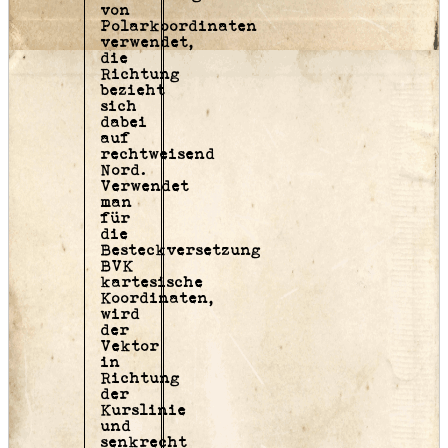
von
Polarkoordinaten
verwendet,
die
Richtung
bezieht
sich
dabei
auf
rechtweisend
Nord.
Verwendet
man
für
die
Besteckversetzung
BVK
kartesische
Koordinaten,
wird
der
Vektor
in
Richtung
der
Kurslinie
und
senkrecht