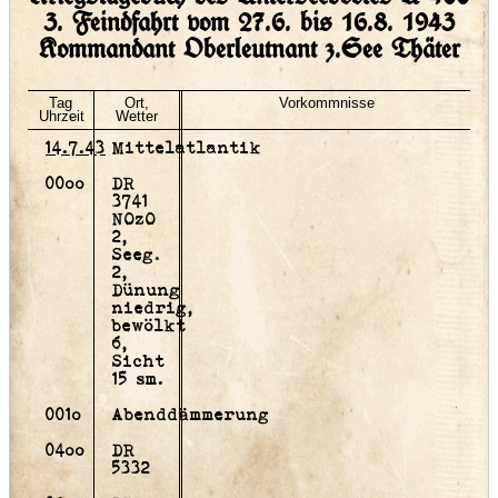
3. Feindfahrt vom 27.6. bis 16.8. 1943
Kommandant Oberleutnant z.See Thäter
Tag
Ort,
Vorkommnisse
Uhrzeit
Wetter
14.7.43
Mittelatlantik
00oo
DR
3741
NOzO
2,
Seeg.
2,
Dünung
niedrig,
bewölkt
6,
Sicht
15 sm.
001o
Abenddämmerung
04oo
DR
5332