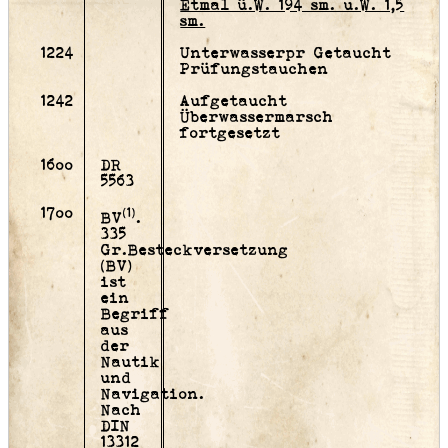
Etmal ü.W. 194 sm. u.W. 1,5
sm.
1224
Unterwasserpr
Getaucht
Prüfungstauchen
1242
Aufgetaucht
Überwassermarsch
fortgesetzt
16oo
DR
5563
17oo
(1)
BV
.
335
Gr.
Besteckversetzung
(BV)
ist
ein
Begriff
aus
der
Nautik
und
Navigation.
Nach
DIN
13312