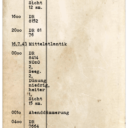
Sicht
12 sm.
16oo
DR
8152
20oo
DR 81
76
16.7.43
Mittelatlantik
00oo
DR
8414
NOzO
2,
Seeg.
2,
Dünung
niedrig,
heiter
1,
Sicht
15 sm.
001o
Abenddämmerung
04oo
DR
7664