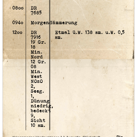
08oo
DR
7685
094o
Morgendämmerung
12oo
DR
Etmal ü.W. 138 sm. u.W. 0,5
7916
sm.
19 Gr.
18
Min.
Nord
12 Gr.
08
Min.
West
NOzO
2,
Seeg.
1,
Dünung
niedrig,
bedeckt
9,
Sicht
10 sm.