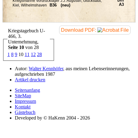
Download PDF:
Kriegstagebuch U-
466, 3.
Unternehmung,
Seite 10
von 28
1
8
9
10
11
12
28
Autor:
Walter Kennhöfer
, aus meinen Lebenserinnerungen,
aufgeschrieben 1987
Artikel drucken
Seitenanfang
SiteMap
Impressum
Kontakt
Gästebuch
Developed by © HaKenn 2004 - 2026