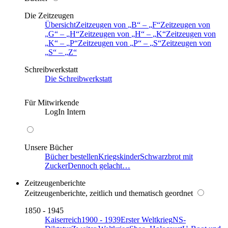
Die Zeitzeugen
Übersicht
Zeitzeugen von
B
–
F
Zeitzeugen von
G
–
H
Zeitzeugen von
H
–
K
Zeitzeugen von
K
–
P
Zeitzeugen von
P
–
S
Zeitzeugen von
S
–
Z
Schreibwerkstatt
Die Schreibwerkstatt
Für Mitwirkende
LogIn Intern
Unsere Bücher
Bücher bestellen
Kriegskinder
Schwarzbrot mit
Zucker
Dennoch gelacht…
Zeitzeugenberichte
Zeitzeugenberichte, zeitlich und thematisch geordnet
1850 - 1945
Kaiserreich
1900 - 1939
Erster Weltkrieg
NS-