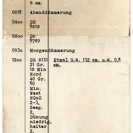
8 sm.
0015
Abenddämmerung
04oo
DR
5818
08oo
Dr
5769
093o
Morgendämmerung
12oo
DR 8131
Etmal ü.W. 132 sm. u.W. 0,5
21 Gr.
sm.
18 Min
Nord
40 Gr.
50
Min.
West
NOzO
2-3,
Seeg.
2,
Dünung
niedrig,
heiter
2,