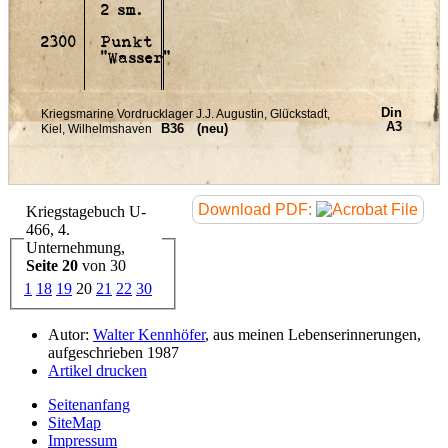
2 sm.
2300
Punkt
"Wasser"
Download PDF:
Kriegstagebuch U-
466, 4.
Unternehmung,
Seite 20
von 30
1
18
19
20
21
22
30
Autor:
Walter Kennhöfer
, aus meinen Lebenserinnerungen,
aufgeschrieben 1987
Artikel drucken
Seitenanfang
SiteMap
Impressum