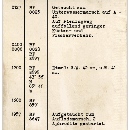
0127
BF
Getaucht zum
8825
Unterwassermarsch auf A -
40.
Auf Pieningweg
auffallend geringer
Küsten- und
Fischerverkehr.
0400
BF
0800
8823
BF
8597
1200
BF
Etmal:
ü.W. 42 sm, u.W. 41
8595
sm.
43° 56'
N
05° 41'
W
1600
BF
8591
1957
BF
Aufgetaucht zum
8647
Auflademarsch, 2
Aphrodite gestartet.