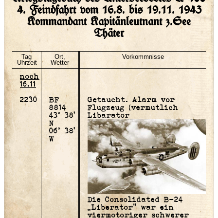
4. Feindfahrt vom 16.8. bis 19.11. 1943
Kommandant Kapitänleutnant z.See
Thäter
Tag
Ort,
Vorkommnisse
Uhrzeit
Wetter
noch
16.11
2230
BF
Getaucht. Alarm vor
8814
Flugzeug (vermutlich
43° 38'
Libarator
N
06° 38'
W
Die Consolidated B-24
„Liberator“ war ein
viermotoriger schwerer