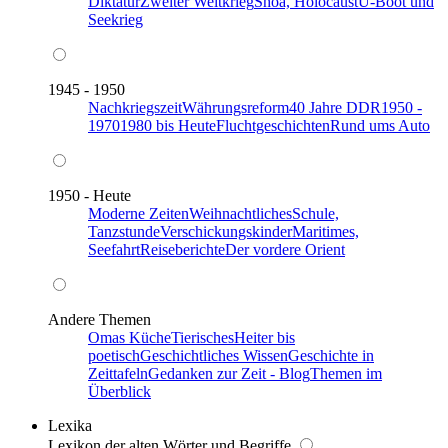
Diktatur
Zweiter Weltkrieg
Shoa, Holocaust
U-Boot und
Seekrieg
1945 - 1950
Nachkriegszeit
Währungsreform
40 Jahre DDR
1950 -
1970
1980 bis Heute
Fluchtgeschichten
Rund ums Auto
1950 - Heute
Moderne Zeiten
Weihnachtliches
Schule,
Tanzstunde
Verschickungskinder
Maritimes,
Seefahrt
Reiseberichte
Der vordere Orient
Andere Themen
Omas Küche
Tierisches
Heiter bis
poetisch
Geschichtliches Wissen
Geschichte in
Zeittafeln
Gedanken zur Zeit - Blog
Themen im
Überblick
Lexika
Lexikon der alten Wörter und Begriffe