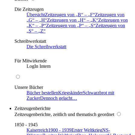
Die Zeitzeugen
Übersicht
Zeitzeugen von
B
–
F
Zeitzeugen von
G
–
H
Zeitzeugen von
H
–
K
Zeitzeugen von
K
–
P
Zeitzeugen von
P
–
S
Zeitzeugen von
S
–
Z
Schreibwerkstatt
Die Schreibwerkstatt
Für Mitwirkende
LogIn Intern
Unsere Bücher
Bücher bestellen
Kriegskinder
Schwarzbrot mit
Zucker
Dennoch gelacht…
Zeitzeugenberichte
Zeitzeugenberichte, zeitlich und thematisch geordnet
1850 - 1945
Kaiserreich
1900 - 1939
Erster Weltkrieg
NS-