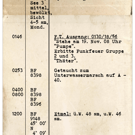
See 3
mittel,
bewölkt,
Sicht
4-5 sm,
Mond.
0146
F.T. Ausgang: 0130/18/56
"Stehe am 19. Nov. 08 Uhr
"Pumpe".
Erbitte Funkfeuer Gruppe
2 und 3.
"Thäter".
0253
BF
Getaucht zum
8398
Unterwassermarsch auf A -
40.
0400
BF
0800
8398
BF
8396
1200
BF
Etmal:
ü.W. 48 sm, u.W. 46
9148
sm.
45° 00'
N
4° 09'