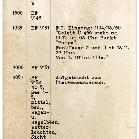
W
1600
BF
9146
1935
BF 9151
F.T. Eingang: 1134/18/60
"Geleit U 466 steht am
19.11. um 08 Uhr Punkt
"Pumpe".
Funkfeuer 2 und 3 ab 18.11.
22 Uhr.
Von 3. Uflottille."
2000
BF 9151
2057
BF
Aufgetaucht zum
9152
Überwassermarsch.
NO 5,
See 4-
5,
mittel,
bed.,
Regen-
u.
Hagelböen,
Wetter­
leuchten,
Sicht