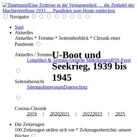
Eine Zeitreise in die Vergangenheit … die Zeittafel der
Machtergreifung 1933 … Parallelen zum Heute entdecken
Navigator
Start
Aktuelles
Aktuelles * Termine * Seitenüberblick * Chronik einer
Pandemie
U-Boot und
Aktuelles / Termine
Leitartikel & Termine
Aktuelle Mitteilungen
RSS-Feed
Seekrieg, 1939 bis
1945
Seitenübersicht
Sitemap
Impressum
Datenschutz
Corona-Chronik
2019
|
2020
2021
|
2022
2023
|
2025
Die Zeitzeugen
100 Zeitzeugen stellen sich vor * Zeitzeugenberichte; unsere
Bücher