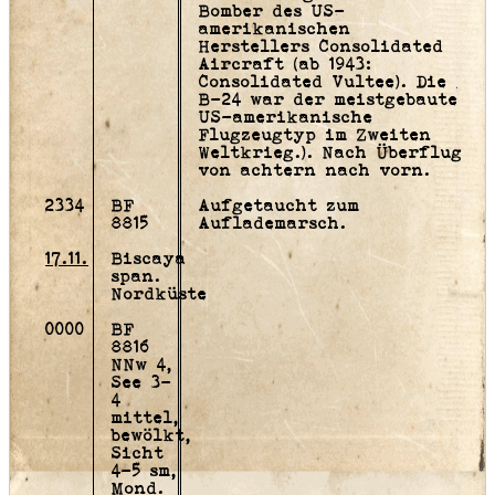
Bomber des US-
amerikanischen
Herstellers Consolidated
Aircraft (ab 1943:
Consolidated Vultee). Die
B-24 war der meistgebaute
US-amerikanische
Flugzeugtyp im Zweiten
Weltkrieg.
). Nach Überflug
von achtern nach vorn.
2334
BF
Aufgetaucht zum
8815
Auflademarsch.
17.11.
Biscaya
span.
Nordküste
0000
BF
8816
NNw 4,
See 3-
4
mittel,
bewölkt,
Sicht
4-5 sm,
Mond.