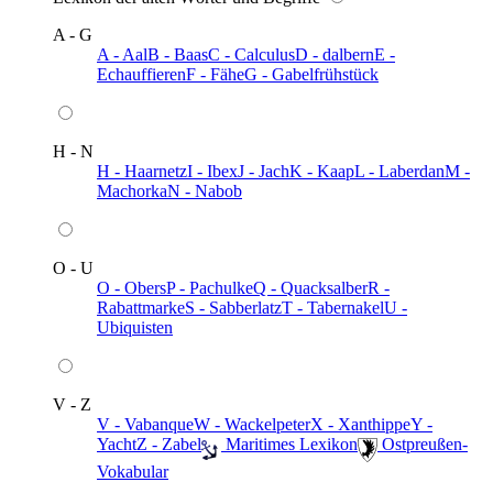
A - G
A - Aal
B - Baas
C - Calculus
D - dalbern
E -
Echauffieren
F - Fähe
G - Gabelfrühstück
H - N
H - Haarnetz
I - Ibex
J - Jach
K - Kaap
L - Laberdan
M -
Machorka
N - Nabob
O - U
O - Obers
P - Pachulke
Q - Quacksalber
R -
Rabattmarke
S - Sabberlatz
T - Tabernakel
U -
Ubiquisten
V - Z
V - Vabanque
W - Wackelpeter
X - Xanthippe
Y -
Yacht
Z - Zabel
️ Maritimes Lexikon
️ Ostpreußen-
Vokabular