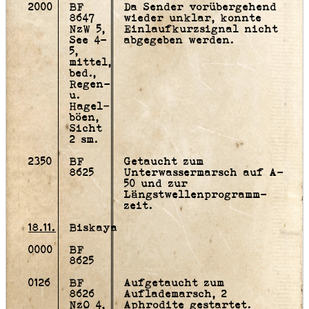
2000
BF
Da Sender vorübergehend
8647
wieder unklar, konnte
NzW 5,
Einlaufkurzsignal nicht
See 4-
abgegeben werden.
5,
mittel,
bed.,
Regen-
u.
Hagel­
böen,
Sicht
2 sm.
2350
BF
Getaucht zum
8625
Unterwassermarsch auf A-
50 und zur
Längstwellenprogramm-
zeit.
18.11.
Biskaya
0000
BF
8625
0126
BF
Aufgetaucht zum
8626
Auflademarsch, 2
NzO 4,
Aphrodite gestartet.